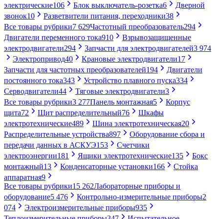
электрические
106
Блок выключатель-розетка
6
Дверной
звонок
10
Разветвители питания, переходники
38
Все товары рубрики
7 629
Частотный преобразователь
294
Двигатели переменного тока
910
Взрывозащищенные
электродвигатели
294
Запчасти для электродвигателей
3 974
Электропривод
40
Крановые электродвигатели
17
Запчасти для частотных преобразователей
194
Двигатели
постоянного тока
343
Устройство плавного пуска
334
Серводвигатели
44
Тяговые электродвигатели
3
Все товары рубрики
3 277
Панель монтажная
5
Корпус
щита
72
Щит распределительный
76
Шкафы
электротехнические
489
Шина электротехническая
20
Распределительные устройства
897
Оборудование сбора и
передачи данных в АСКУЭ
153
Счетчики
электроэнергии
181
Ящики электротехнические
135
Бокс
монтажный
13
Конденсаторные установки
166
Стойка
аппаратная
9
Все товары рубрики
15 262
Лабораторные приборы и
оборудование
5 476
Контрольно-измерительные приборы
2
074
Электроизмерительные приборы
935
Теплоизмерительные приборы
347
Испытательное