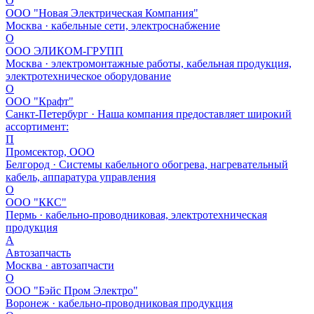
О
ООО "Новая Электрическая Компания"
Москва · кабельные сети, электроснабжение
О
ООО ЭЛИКОМ-ГРУПП
Москва · электромонтажные работы, кабельная продукция,
электротехническое оборудование
О
ООО "Крафт"
Санкт-Петербург · Наша компания предоставляет широкий
ассортимент:
П
Промсектор, ООО
Белгород · Системы кабельного обогрева, нагревательный
кабель, аппаратура управления
О
ООО "ККС"
Пермь · кабельно-проводниковая, электротехническая
продукция
А
Автозапчасть
Москва · автозапчасти
О
ООО "Бэйс Пром Электро"
Воронеж · кабельно-проводниковая продукция