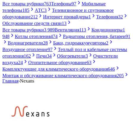
Все товары рубрики
763
Телефоны
97
Мобильные
телефоны
185
АТС
3
Телевизионное и спутниковое
оборудование
212
Интернет провайдеры
1
Телефония
32
Обслуживание средств связи
13
Все товары рубрики
3 989
Вентиляция
113
Кондиционеры
1
948
Котлы отопления
474
Радиаторы отопления, батареи
91
Водонагреватели
28
Баки, гидроаккумуляторы
2
Воздушное отопление
97
Теплый пол и кабельные системы
отопления
162
Печи
34
Обогреватели
3
Очистители
воздуха
24
Отопительное оборудование
63
Комплектующие для климатического оборудования
646
Монтаж и обслуживание климатического оборудования
205
Главная
›
Nexans