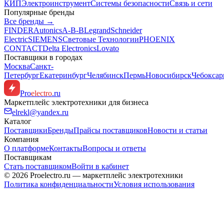
КИП
Электроинструмент
Системы безопасности
Связь и сети
Популярные бренды
Все бренды →
FINDER
Autonics
A-B-B
Legrand
Schneider
Electric
SIEMENS
Световые Технологии
PHOENIX
CONTACT
Delta Electronics
Lovato
Поставщики в городах
Москва
Санкт-
Петербург
Екатеринбург
Челябинск
Пермь
Новосибирск
Чебокса
Pro
electro
.ru
Маркетплейс электротехники для бизнеса
elrekl@yandex.ru
Каталог
Поставщики
Бренды
Прайсы поставщиков
Новости и статьи
Компания
О платформе
Контакты
Вопросы и ответы
Поставщикам
Стать поставщиком
Войти в кабинет
© 2026 Proelectro.ru — маркетплейс электротехники
Политика конфиденциальности
Условия использования