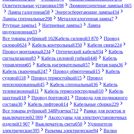
Осветительные установки
198
Люминесцентные лампы
4 665
Лампа галогенная
58
Энергосберегающие лампы
434
Лампы специальные
298
Металлогалогенная лампа
7
Ртутные лампы
1
Натриевые лампы
3
Лампа
индукционная
33
Все товары рубрики
8 162
Кабель силовой
3 870
Провод
силовой
624
Кабель контрольный
350
Кабели связи
224
Провод монтажный
234
Оптический кабель
934
Кабель
сигнализации
83
Кабель силовой гибкий
440
Кабель
управления
65
Кабель нагревательный
57
Витая пара
36
Кабель сварочный
247
Провод обмоточный
15
Кабель
судовой
118
Провод термостойкий
15
Провод
неизолированный
45
Кабель специальный
36
Кабель
телевизионный
11
Кабель термоэлектродный
10
Кабель
шахтный
18
Провод бортовой
1
Провода для подвижного
состава
30
Кабель лифтовой
14
Кабельные сборки
229
Все товары рубрики
8 348
Розетки
712
Рамки для розеток и
выключателей
2 069
Аксессуары для электроустановочных
изделий
3 907
Выключатель света
650
Удлинители
электрические
395
Разъемы электрические
94
Вилки