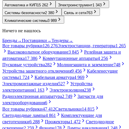
Автоматика и КИП
15 262
Электроинструмент
1 343
Системы безопасности
2 380
Связь и сети
763
Климатические системы
3 989
Ничего не нашлось
Бренды
→
Поставщики
→
Тендеры
→
Все товары рубрики
126 276
Электростанции, генераторы
1 265
Высоковольтное оборудование
3 845
Релейная защита и
автоматика
17 386
Коммутационные аппараты
4 256
Пусковые устройства
282
Молниезащита и заземление
748
Устройства защитного отключения
9 456
Кабеленесущие
системы
1 724
Кабельная арматура
4 969
Электромонтажные изделия
527
Устройства
электропитания
1 163
Электроизоляция
238
Радиоэлектронная аппаратура
2 749
Запчасти для
электрооборудования
6
Все товары рубрики
47 412
Светильники
14 815
Светодиодные лампы
4 861
Комплектующие для
светотехники
6 288
Прожекторы
1 472
Светодиодное
освещение
2 259
Фонари
178
Лампы накаливания
1 248