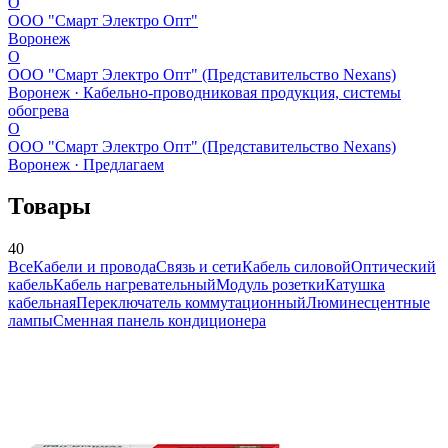
O
OOO "Смарт Электро Опт"
Воронеж
O
OOO "Смарт Электро Опт" (Представительство Nexans)
Воронеж · Кабельно-проводниковая продукция, системы
обогрева
O
OOO "Смарт Электро Опт" (Представительство Nexans)
Воронеж · Предлагаем
Товары
40
Все
Кабели и провода
Связь и сети
Кабель силовой
Оптический
кабель
Кабель нагревательный
Модуль розетки
Катушка
кабельная
Переключатель коммутационный
Люминесцентные
лампы
Сменная панель кондиционера