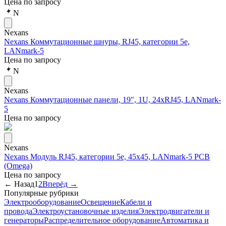
Цена по запросу
N
Nexans
Nexans Коммутационные шнуры, RJ45, категории 5е,
LANmark-5
Цена по запросу
N
Nexans
Nexans Коммутационные панели, 19", 1U, 24xRJ45, LANmark-
5
Цена по запросу
Nexans
Nexans Модуль RJ45, категории 5е, 45х45, LANmark-5 РСВ
(Omega)
Цена по запросу
← Назад
1
2
Вперёд →
Популярные рубрики
Электрооборудование
Освещение
Кабели и
провода
Электроустановочные изделия
Электродвигатели и
генераторы
Распределительное оборудование
Автоматика и