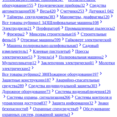
оборудование
155
Геодезические приборы
32
Средства
автоматизации
936
Весы
420
Счетчики
253
Датчики
1 042
Таймеры, секундомеры
383
Манометры, диафрагмы
120
Все товары рубрики
1 343
Шлифовальные машины
108
Электродрели
21
Перфоратор
6
Промышленные пылесосы
2
Фрезеры
2
Миксеры строительные
16
Строительные
фены
16
Отрезные машины
599
Гайковерт электрический
Машина полировально-шлифовальная
3
Садовый
измельчитель
1
Клеевые пистолеты
6
Прессы
электрические
53
Точила
14
Полировальная машина
2
Мультипликатор
12
Заклепочник электрический
1
Молотки
электрические
2
Все товары рубрики
2 380
Пожарное оборудование
197
Защитные конструкции
187
Аварийно-спасательные
средства
289
Средства индивидуальной защиты
303
Дорожное оборудование
73
Системы видеонаблюдения
126
Системы охраны, сигнализация
266
Системы контроля и
управления доступом
837
Защита информации
32
Знаки
безопасности
8
Охранные спецсредства
9
Обслуживание
охранных систем, пожарной защиты
3