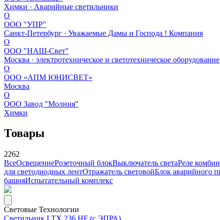
Химки · Аварийные светильники
О
ООО "УПР"
Санкт-Петербург · Уважаемые Дамы и Господа ! Компания
О
ООО "НАШ-Свет"
Москва · электротехническое и светотехническое оборудование
О
ООО «АПМ ЮНИСВЕТ»
Москва
О
ООО Завод "Молния"
Химки
Товары
2262
Все
Освещение
Розеточный блок
Выключатель света
Реле комби
для светодиодных лент
Отражатель световой
Блок аварийного п
башня
Испытательный комплекс
Световые Технологии
Светильник LTX 236 HF (с ЭПРА)