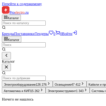
Перейти к содержимому
Pro
electro
.ru
Каталог
Бренды
Поставщики
Тендеры
0
0
Войти
Каталог
Каталог
Электрооборудование
126 276
Освещение
47 412
Кабели и п
Автоматика и КИП
15 262
Электроинструмент
1 343
Системы 
Ничего не нашлось