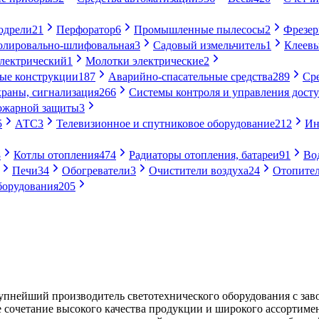
одрели
21
Перфоратор
6
Промышленные пылесосы
2
Фрезе
лировально-шлифовальная
3
Садовый измельчитель
1
Клеевы
электрический
1
Молотки электрические
2
ые конструкции
187
Аварийно-спасательные средства
289
Ср
раны, сигнализация
266
Системы контроля и управления дост
ожарной защиты
3
5
АТС
3
Телевизионное и спутниковое оборудование
212
Ин
8
Котлы отопления
474
Радиаторы отопления, батареи
91
Во
Печи
34
Обогреватели
3
Очистители воздуха
24
Отопител
борудования
205
нейший производитель светотехнического оборудования с завод
е сочетание высокого качества продукции и широкого ассортиме