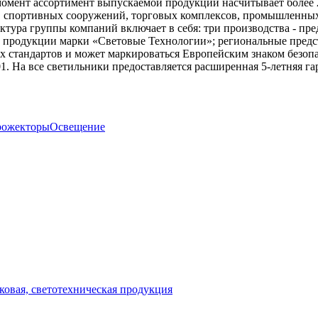
момент ассортимент выпускаемой продукции насчитывает более 
 спортивных сооружений, торговых комплексов, промышленных 
тура группы компаний включает в себя: три производства - пре
и продукции марки «Световые Технологии»; региональные предст
 стандартов и может маркироваться Европейским знаком безоп
1. На все светильники предоставляется расширенная 5-летняя га
ожекторы
Освещение
ковая, светотехническая продукция