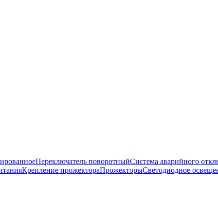
нированное
Переключатель поворотный
Система аварийного откл
итания
Крепление прожектора
Прожекторы
Светодиодное освеще