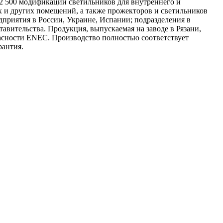
2 500 модификаций светильников для внутреннего и
и других помещений, а также прожекторов и светильников
дприятия в России, Украине, Испании; подразделения в
авительства. Продукция, выпускаемая на заводе в Рязани,
асности ENEC. Производство полностью соответствует
рантия.