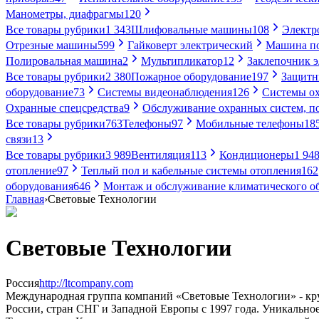
Манометры, диафрагмы
120
Все товары рубрики
1 343
Шлифовальные машины
108
Электр
Отрезные машины
599
Гайковерт электрический
Машина по
Полировальная машина
2
Мультипликатор
12
Заклепочник 
Все товары рубрики
2 380
Пожарное оборудование
197
Защитн
оборудование
73
Системы видеонаблюдения
126
Системы ох
Охранные спецсредства
9
Обслуживание охранных систем, п
Все товары рубрики
763
Телефоны
97
Мобильные телефоны
18
связи
13
Все товары рубрики
3 989
Вентиляция
113
Кондиционеры
1 94
отопление
97
Теплый пол и кабельные системы отопления
162
оборудования
646
Монтаж и обслуживание климатического о
Главная
›
Световые Технологии
Световые Технологии
Россия
http://ltcompany.com
Международная группа компаний «Световые Технологии» - круп
России, стран СНГ и Западной Европы с 1997 года. Уникально