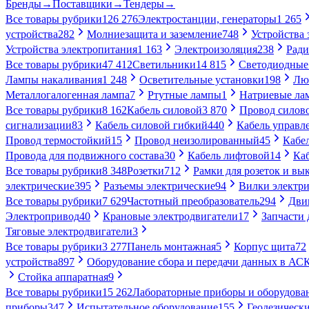
Бренды
→
Поставщики
→
Тендеры
→
Все товары рубрики
126 276
Электростанции, генераторы
1 265
устройства
282
Молниезащита и заземление
748
Устройства
Устройства электропитания
1 163
Электроизоляция
238
Ради
Все товары рубрики
47 412
Светильники
14 815
Светодиодные
Лампы накаливания
1 248
Осветительные установки
198
Лю
Металлогалогенная лампа
7
Ртутные лампы
1
Натриевые ла
Все товары рубрики
8 162
Кабель силовой
3 870
Провод силов
сигнализации
83
Кабель силовой гибкий
440
Кабель управл
Провод термостойкий
15
Провод неизолированный
45
Кабе
Провода для подвижного состава
30
Кабель лифтовой
14
Ка
Все товары рубрики
8 348
Розетки
712
Рамки для розеток и вы
электрические
395
Разъемы электрические
94
Вилки электри
Все товары рубрики
7 629
Частотный преобразователь
294
Дви
Электропривод
40
Крановые электродвигатели
17
Запчасти 
Тяговые электродвигатели
3
Все товары рубрики
3 277
Панель монтажная
5
Корпус щита
72
устройства
897
Оборудование сбора и передачи данных в А
Стойка аппаратная
9
Все товары рубрики
15 262
Лабораторные приборы и оборудова
приборы
347
Испытательное оборудование
155
Геодезическ