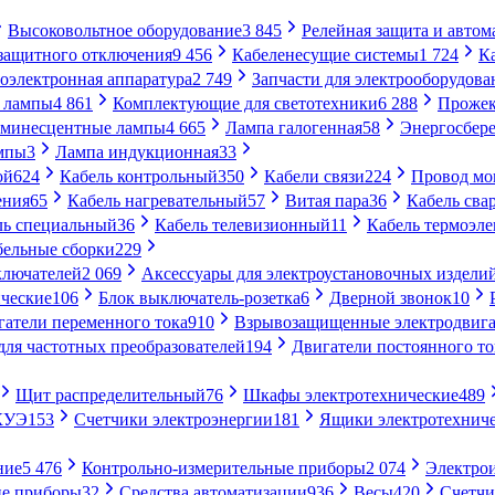
Высоковольтное оборудование
3 845
Релейная защита и автом
 защитного отключения
9 456
Кабеленесущие системы
1 724
К
оэлектронная аппаратура
2 749
Запчасти для электрооборудова
 лампы
4 861
Комплектующие для светотехники
6 288
Проже
минесцентные лампы
4 665
Лампа галогенная
58
Энергосбер
мпы
3
Лампа индукционная
33
ой
624
Кабель контрольный
350
Кабели связи
224
Провод м
ения
65
Кабель нагревательный
57
Витая пара
36
Кабель сва
ль специальный
36
Кабель телевизионный
11
Кабель термоэл
бельные сборки
229
ключателей
2 069
Аксессуары для электроустановочных издели
ческие
106
Блок выключатель-розетка
6
Дверной звонок
10
гатели переменного тока
910
Взрывозащищенные электродвига
для частотных преобразователей
194
Двигатели постоянного то
Щит распределительный
76
Шкафы электротехнические
489
СКУЭ
153
Счетчики электроэнергии
181
Ящики электротехнич
ние
5 476
Контрольно-измерительные приборы
2 074
Электро
ие приборы
32
Средства автоматизации
936
Весы
420
Счетч