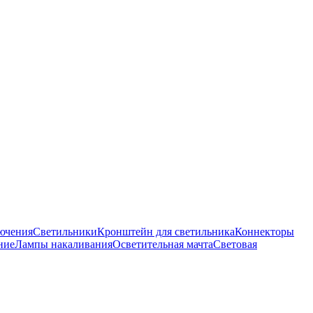
ючения
Светильники
Кронштейн для светильника
Коннекторы
ние
Лампы накаливания
Осветительная мачта
Световая