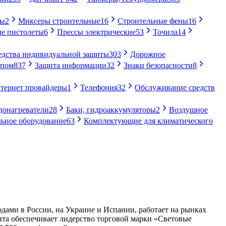
ры
2
Миксеры строительные
16
Строительные фены
16
е пистолеты
6
Прессы электрические
53
Точила
14
едства индивидуальной защиты
303
Дорожное
упом
837
Защита информации
32
Знаки безопасности
8
тернет провайдеры
1
Телефония
32
Обслуживание средств
донагреватели
28
Баки, гидроаккумуляторы
2
Воздушное
ьное оборудование
63
Комплектующие для климатического
ами в России, на Украине и Испании, работает на рынках
нта обеспечивает лидерство торговой марки «Световые