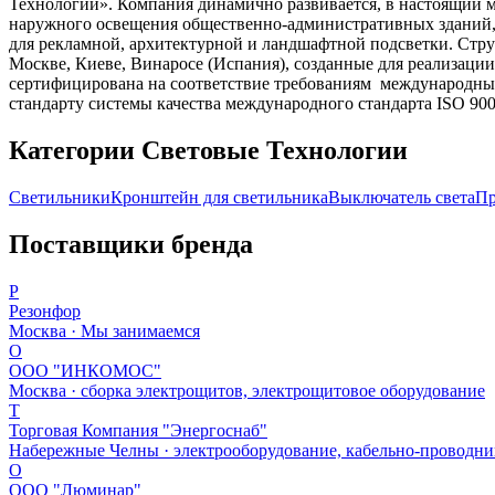
Технологии». Компания динамично развивается, в настоящий 
наружного освещения общественно-административных зданий,
для рекламной, архитектурной и ландшафтной подсветки. Струк
Москве, Киеве, Винаросе (Испания), созданные для реализаци
сертифицирована на соответствие требованиям международных
стандарту системы качества международного стандарта ISO 900
Категории Световые Технологии
Светильники
Кронштейн для светильника
Выключатель света
Пр
Поставщики бренда
Р
Резонфор
Москва · Мы занимаемся
О
ООО "ИНКОМОС"
Москва · сборка электрощитов, электрощитовое оборудование
Т
Торговая Компания "Энергоснаб"
Набережные Челны · электрооборудование, кабельно-проводни
О
ООО "Люминар"