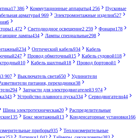
атика
17 386
Коммутационные аппараты
4 256
Пусковые
абельная арматура
4 969
Электромонтажные изделия
527
ния
6
кторы
1 472
Светодиодное освещение
2 259
Фонари
178
егающие лампы
434
Лампы специальные
298
онтажный
234
Оптический кабель
934
Кабель
рочный
247
Провод обмоточный
15
Кабель судовой
118
ектродный
10
Кабель шахтный
18
Провод бортовой
1
й
3 907
Выключатель света
650
Удлинители
Разветвители питания, переходники
38
тели
294
Запчасти для электродвигателей
3 974
ка
343
Устройство плавного пуска
334
Серводвигатели
44
Шина электротехническая
20
Распределительные
еские
135
Бокс монтажный
13
Конденсаторные установки
166
измерительные приборы
935
Теплоизмерительные
ики
253
Датчики
1 042
Таймеры, секундомеры
383