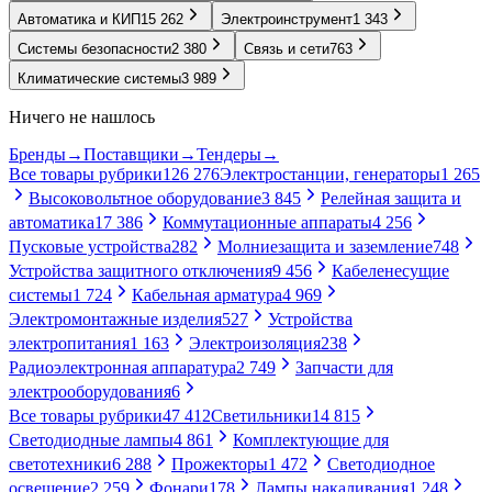
Автоматика и КИП
15 262
Электроинструмент
1 343
Системы безопасности
2 380
Связь и сети
763
Климатические системы
3 989
Ничего не нашлось
Бренды
→
Поставщики
→
Тендеры
→
Все товары рубрики
126 276
Электростанции, генераторы
1 265
Высоковольтное оборудование
3 845
Релейная защита и
автоматика
17 386
Коммутационные аппараты
4 256
Пусковые устройства
282
Молниезащита и заземление
748
Устройства защитного отключения
9 456
Кабеленесущие
системы
1 724
Кабельная арматура
4 969
Электромонтажные изделия
527
Устройства
электропитания
1 163
Электроизоляция
238
Радиоэлектронная аппаратура
2 749
Запчасти для
электрооборудования
6
Все товары рубрики
47 412
Светильники
14 815
Светодиодные лампы
4 861
Комплектующие для
светотехники
6 288
Прожекторы
1 472
Светодиодное
освещение
2 259
Фонари
178
Лампы накаливания
1 248