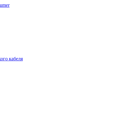
umer
ого кабеля