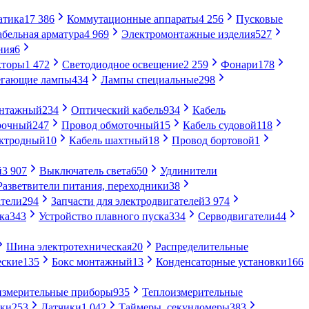
атика
17 386
Коммутационные аппараты
4 256
Пусковые
абельная арматура
4 969
Электромонтажные изделия
527
ния
6
кторы
1 472
Светодиодное освещение
2 259
Фонари
178
егающие лампы
434
Лампы специальные
298
онтажный
234
Оптический кабель
934
Кабель
рочный
247
Провод обмоточный
15
Кабель судовой
118
ектродный
10
Кабель шахтный
18
Провод бортовой
1
й
3 907
Выключатель света
650
Удлинители
Разветвители питания, переходники
38
тели
294
Запчасти для электродвигателей
3 974
ка
343
Устройство плавного пуска
334
Серводвигатели
44
Шина электротехническая
20
Распределительные
еские
135
Бокс монтажный
13
Конденсаторные установки
166
измерительные приборы
935
Теплоизмерительные
ики
253
Датчики
1 042
Таймеры, секундомеры
383