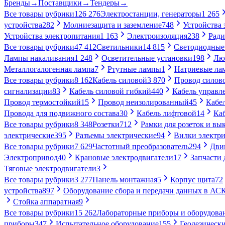
Бренды
→
Поставщики
→
Тендеры
→
Все товары рубрики
126 276
Электростанции, генераторы
1 265
устройства
282
Молниезащита и заземление
748
Устройства
Устройства электропитания
1 163
Электроизоляция
238
Ради
Все товары рубрики
47 412
Светильники
14 815
Светодиодные
Лампы накаливания
1 248
Осветительные установки
198
Лю
Металлогалогенная лампа
7
Ртутные лампы
1
Натриевые ла
Все товары рубрики
8 162
Кабель силовой
3 870
Провод силов
сигнализации
83
Кабель силовой гибкий
440
Кабель управл
Провод термостойкий
15
Провод неизолированный
45
Кабе
Провода для подвижного состава
30
Кабель лифтовой
14
Ка
Все товары рубрики
8 348
Розетки
712
Рамки для розеток и вы
электрические
395
Разъемы электрические
94
Вилки электри
Все товары рубрики
7 629
Частотный преобразователь
294
Дви
Электропривод
40
Крановые электродвигатели
17
Запчасти 
Тяговые электродвигатели
3
Все товары рубрики
3 277
Панель монтажная
5
Корпус щита
72
устройства
897
Оборудование сбора и передачи данных в А
Стойка аппаратная
9
Все товары рубрики
15 262
Лабораторные приборы и оборудова
приборы
347
Испытательное оборудование
155
Геодезическ