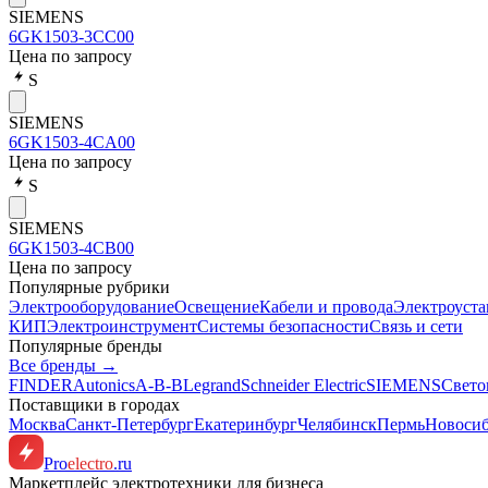
SIEMENS
6GK1503-3CC00
Цена по запросу
S
SIEMENS
6GK1503-4CA00
Цена по запросу
S
SIEMENS
6GK1503-4CB00
Цена по запросу
Популярные рубрики
Электрооборудование
Освещение
Кабели и провода
Электроуста
КИП
Электроинструмент
Системы безопасности
Связь и сети
Популярные бренды
Все бренды →
FINDER
Autonics
A-B-B
Legrand
Schneider Electric
SIEMENS
Свето
Поставщики в городах
Москва
Санкт-Петербург
Екатеринбург
Челябинск
Пермь
Новоси
Pro
electro
.ru
Маркетплейс электротехники для бизнеса