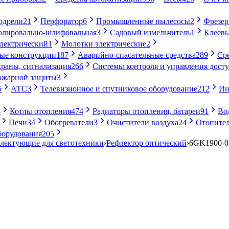
одрели
21
Перфоратор
6
Промышленные пылесосы
2
Фрезе
лировально-шлифовальная
3
Садовый измельчитель
1
Клеевы
электрический
1
Молотки электрические
2
ые конструкции
187
Аварийно-спасательные средства
289
Ср
раны, сигнализация
266
Системы контроля и управления дост
ожарной защиты
3
5
АТС
3
Телевизионное и спутниковое оборудование
212
Ин
8
Котлы отопления
474
Радиаторы отопления, батареи
91
Во
Печи
34
Обогреватели
3
Очистители воздуха
24
Отопител
борудования
205
лектующие для светотехники
›
Рефлектор оптический
›
6GK1900-