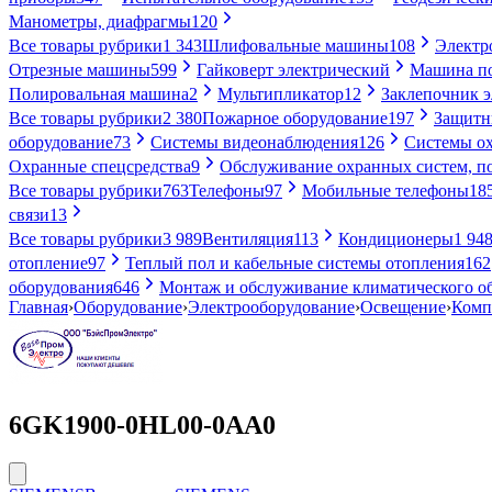
Манометры, диафрагмы
120
Все товары рубрики
1 343
Шлифовальные машины
108
Электр
Отрезные машины
599
Гайковерт электрический
Машина по
Полировальная машина
2
Мультипликатор
12
Заклепочник 
Все товары рубрики
2 380
Пожарное оборудование
197
Защитн
оборудование
73
Системы видеонаблюдения
126
Системы ох
Охранные спецсредства
9
Обслуживание охранных систем, п
Все товары рубрики
763
Телефоны
97
Мобильные телефоны
18
связи
13
Все товары рубрики
3 989
Вентиляция
113
Кондиционеры
1 94
отопление
97
Теплый пол и кабельные системы отопления
162
оборудования
646
Монтаж и обслуживание климатического о
Главная
›
Оборудование
›
Электрооборудование
›
Освещение
›
Комп
6GK1900-0HL00-0AA0