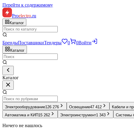
Перейти к содержимому
Pro
electro
.ru
Каталог
Бренды
Поставщики
Тендеры
0
0
Войти
Каталог
Каталог
Электрооборудование
126 276
Освещение
47 412
Кабели и п
Автоматика и КИП
15 262
Электроинструмент
1 343
Системы 
Ничего не нашлось