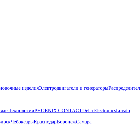
новочные изделия
Электродвигатели и генераторы
Распределител
вые Технологии
PHOENIX CONTACT
Delta Electronics
Lovato
бирск
Чебоксары
Краснодар
Воронеж
Самара