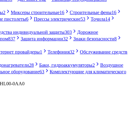
ры
2
Миксеры строительные
16
Строительные фены
16
е пистолеты
6
Прессы электрические
53
Точила
14
едства индивидуальной защиты
303
Дорожное
упом
837
Защита информации
32
Знаки безопасности
8
тернет провайдеры
1
Телефония
32
Обслуживание средств
донагреватели
28
Баки, гидроаккумуляторы
2
Воздушное
ьное оборудование
63
Комплектующие для климатического
0HL00-0AA0