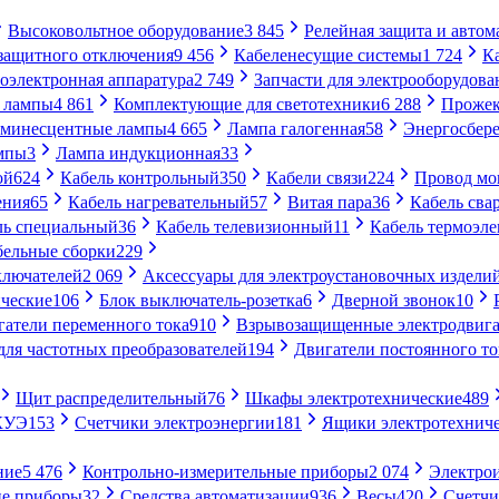
Высоковольтное оборудование
3 845
Релейная защита и автом
 защитного отключения
9 456
Кабеленесущие системы
1 724
К
оэлектронная аппаратура
2 749
Запчасти для электрооборудова
 лампы
4 861
Комплектующие для светотехники
6 288
Проже
минесцентные лампы
4 665
Лампа галогенная
58
Энергосбер
мпы
3
Лампа индукционная
33
ой
624
Кабель контрольный
350
Кабели связи
224
Провод м
ения
65
Кабель нагревательный
57
Витая пара
36
Кабель сва
ль специальный
36
Кабель телевизионный
11
Кабель термоэл
бельные сборки
229
ключателей
2 069
Аксессуары для электроустановочных издели
ческие
106
Блок выключатель-розетка
6
Дверной звонок
10
гатели переменного тока
910
Взрывозащищенные электродвига
для частотных преобразователей
194
Двигатели постоянного то
Щит распределительный
76
Шкафы электротехнические
489
СКУЭ
153
Счетчики электроэнергии
181
Ящики электротехнич
ние
5 476
Контрольно-измерительные приборы
2 074
Электро
ие приборы
32
Средства автоматизации
936
Весы
420
Счетч