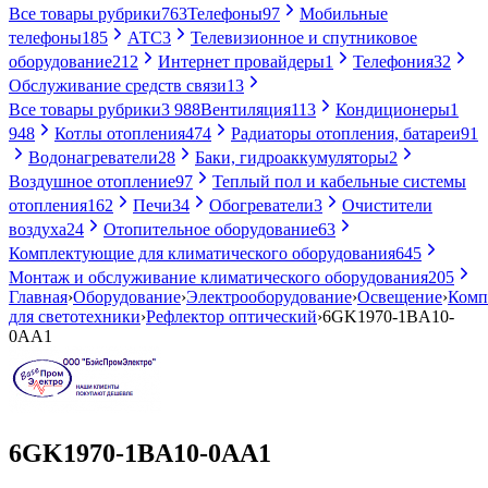
Все товары рубрики
763
Телефоны
97
Мобильные
телефоны
185
АТС
3
Телевизионное и спутниковое
оборудование
212
Интернет провайдеры
1
Телефония
32
Обслуживание средств связи
13
Все товары рубрики
3 988
Вентиляция
113
Кондиционеры
1
948
Котлы отопления
474
Радиаторы отопления, батареи
91
Водонагреватели
28
Баки, гидроаккумуляторы
2
Воздушное отопление
97
Теплый пол и кабельные системы
отопления
162
Печи
34
Обогреватели
3
Очистители
воздуха
24
Отопительное оборудование
63
Комплектующие для климатического оборудования
645
Монтаж и обслуживание климатического оборудования
205
Главная
›
Оборудование
›
Электрооборудование
›
Освещение
›
Комп
для светотехники
›
Рефлектор оптический
›
6GK1970-1BA10-
0AA1
6GK1970-1BA10-0AA1