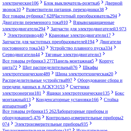
электрические
106
Блок выключатель-розетка
6
Дверной
звонок
10
Разветвители питания, переходники
38
Все товары рубрики
7 628
Частотный преобразователь
294
Двигатели переменного тока
910
Взрывозащищенные
электродвигатели
294
Запчасти для электродвигателей
3 973
Электропривод
40
Крановые электродвигатели
17
Запчасти для частотных преобразователей
194
Двигатели
постоянного тока
343
Устройство плавного пуска
334
Серводвигатели
44
Тяговые электродвигатели
3
Все товары рубрики
3 277
Панель монтажная
5
Корпус
щита
72
Щит распределительный
76
Шкафы
электротехнические
489
Шина электротехническая
20
Распределительные устройства
897
Оборудование сбора и
передачи данных в АСКУЭ
153
Счетчики
электроэнергии
181
Ящики электротехнические
135
Бокс
монтажный
13
Конденсаторные установки
166
Стойка
аппаратная
9
Все товары рубрики
15 262
Лабораторные приборы и
оборудование
5 476
Контрольно-измерительные приборы
2
074
Электроизмерительные приборы
935
Теплоизмерительные приборы
347
Испытательное