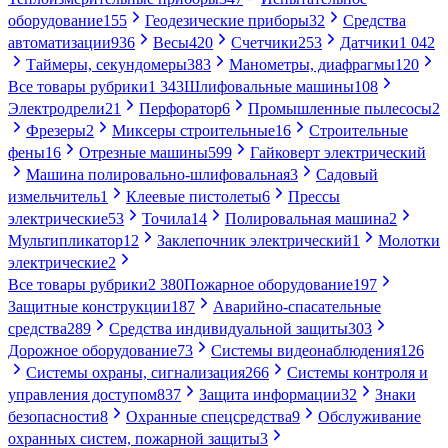
оборудование
155
Геодезические приборы
32
Средства
автоматизации
936
Весы
420
Счетчики
253
Датчики
1 042
Таймеры, секундомеры
383
Манометры, диафрагмы
120
Все товары рубрики
1 343
Шлифовальные машины
108
Электродрели
21
Перфоратор
6
Промышленные пылесосы
2
Фрезеры
2
Миксеры строительные
16
Строительные
фены
16
Отрезные машины
599
Гайковерт электрический
Машина полировально-шлифовальная
3
Садовый
измельчитель
1
Клеевые пистолеты
6
Прессы
электрические
53
Точила
14
Полировальная машина
2
Мультипликатор
12
Заклепочник электрический
1
Молотки
электрические
2
Все товары рубрики
2 380
Пожарное оборудование
197
Защитные конструкции
187
Аварийно-спасательные
средства
289
Средства индивидуальной защиты
303
Дорожное оборудование
73
Системы видеонаблюдения
126
Системы охраны, сигнализация
266
Системы контроля и
управления доступом
837
Защита информации
32
Знаки
безопасности
8
Охранные спецсредства
9
Обслуживание
охранных систем, пожарной защиты
3