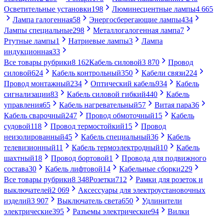
Осветительные установки
198
Люминесцентные лампы
4 665
Лампа галогенная
58
Энергосберегающие лампы
434
Лампы специальные
298
Металлогалогенная лампа
7
Ртутные лампы
1
Натриевые лампы
3
Лампа
индукционная
33
Все товары рубрики
8 162
Кабель силовой
3 870
Провод
силовой
624
Кабель контрольный
350
Кабели связи
224
Провод монтажный
234
Оптический кабель
934
Кабель
сигнализации
83
Кабель силовой гибкий
440
Кабель
управления
65
Кабель нагревательный
57
Витая пара
36
Кабель сварочный
247
Провод обмоточный
15
Кабель
судовой
118
Провод термостойкий
15
Провод
неизолированный
45
Кабель специальный
36
Кабель
телевизионный
11
Кабель термоэлектродный
10
Кабель
шахтный
18
Провод бортовой
1
Провода для подвижного
состава
30
Кабель лифтовой
14
Кабельные сборки
229
Все товары рубрики
8 348
Розетки
712
Рамки для розеток и
выключателей
2 069
Аксессуары для электроустановочных
изделий
3 907
Выключатель света
650
Удлинители
электрические
395
Разъемы электрические
94
Вилки