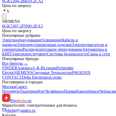
6GK5204-2BB10-2CA2
Цена по запросу
S
SIEMENS
6GK5307-2FD00-2EA3
Цена по запросу
Популярные рубрики
Электрооборудование
Освещение
Кабели и
провода
Электроустановочные изделия
Электродвигатели и
генераторы
Распределительное оборудование
Автоматика и
КИП
Электроинструмент
Системы безопасности
Связь и сети
Популярные бренды
Все бренды →
FINDER
Autonics
A-B-B
Legrand
Schneider
Electric
SIEMENS
Световые Технологии
PHOENIX
CONTACT
Delta Electronics
Lovato
Поставщики в городах
Москва
Санкт-
Петербург
Екатеринбург
Челябинск
Пермь
Новосибирск
Чебокса
Pro
electro
.ru
Маркетплейс электротехники для бизнеса
elrekl@yandex.ru
Каталог