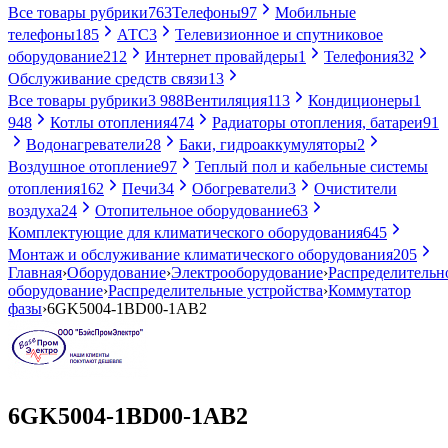
Все товары рубрики
763
Телефоны
97
Мобильные
телефоны
185
АТС
3
Телевизионное и спутниковое
оборудование
212
Интернет провайдеры
1
Телефония
32
Обслуживание средств связи
13
Все товары рубрики
3 988
Вентиляция
113
Кондиционеры
1
948
Котлы отопления
474
Радиаторы отопления, батареи
91
Водонагреватели
28
Баки, гидроаккумуляторы
2
Воздушное отопление
97
Теплый пол и кабельные системы
отопления
162
Печи
34
Обогреватели
3
Очистители
воздуха
24
Отопительное оборудование
63
Комплектующие для климатического оборудования
645
Монтаж и обслуживание климатического оборудования
205
Главная
›
Оборудование
›
Электрооборудование
›
Распределительн
оборудование
›
Распределительные устройства
›
Коммутатор
фазы
›
6GK5004-1BD00-1AB2
6GK5004-1BD00-1AB2