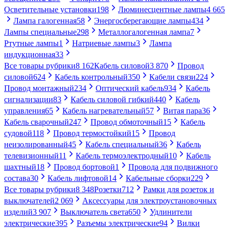
Осветительные установки
198
Люминесцентные лампы
4 665
Лампа галогенная
58
Энергосберегающие лампы
434
Лампы специальные
298
Металлогалогенная лампа
7
Ртутные лампы
1
Натриевые лампы
3
Лампа
индукционная
33
Все товары рубрики
8 162
Кабель силовой
3 870
Провод
силовой
624
Кабель контрольный
350
Кабели связи
224
Провод монтажный
234
Оптический кабель
934
Кабель
сигнализации
83
Кабель силовой гибкий
440
Кабель
управления
65
Кабель нагревательный
57
Витая пара
36
Кабель сварочный
247
Провод обмоточный
15
Кабель
судовой
118
Провод термостойкий
15
Провод
неизолированный
45
Кабель специальный
36
Кабель
телевизионный
11
Кабель термоэлектродный
10
Кабель
шахтный
18
Провод бортовой
1
Провода для подвижного
состава
30
Кабель лифтовой
14
Кабельные сборки
229
Все товары рубрики
8 348
Розетки
712
Рамки для розеток и
выключателей
2 069
Аксессуары для электроустановочных
изделий
3 907
Выключатель света
650
Удлинители
электрические
395
Разъемы электрические
94
Вилки