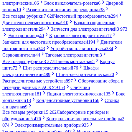
электрические
106
Блок выключатель-розетка
6
Дверной
звонок
10
Разветвители питания, переходники
38
Все товары рубрики
7 628
Частотный преобразователь
294
Двигатели переменного тока
910
Взрывозащищенные
электродвигатели
294
Запчасти для электродвигателей
3 973
Электропривод
40
Крановые электродвигатели
17
Запчасти для частотных преобразователей
194
Двигатели
постоянного тока
343
Устройство плавного пуска
334
Серводвигатели
44
Тяговые электродвигатели
3
Все товары рубрики
3 277
Панель монтажная
5
Корпус
щита
72
Щит распределительный
76
Шкафы
электротехнические
489
Шина электротехническая
20
Распределительные устройства
897
Оборудование сбора и
передачи данных в АСКУЭ
153
Счетчики
электроэнергии
181
Ящики электротехнические
135
Бокс
монтажный
13
Конденсаторные установки
166
Стойка
аппаратная
9
Все товары рубрики
15 262
Лабораторные приборы и
оборудование
5 476
Контрольно-измерительные приборы
2
074
Электроизмерительные приборы
935
Теплоизмерительные приборы
347
Испытательное