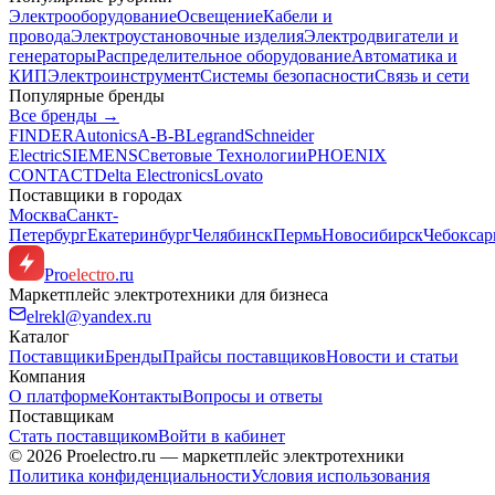
Электрооборудование
Освещение
Кабели и
провода
Электроустановочные изделия
Электродвигатели и
генераторы
Распределительное оборудование
Автоматика и
КИП
Электроинструмент
Системы безопасности
Связь и сети
Популярные бренды
Все бренды →
FINDER
Autonics
A-B-B
Legrand
Schneider
Electric
SIEMENS
Световые Технологии
PHOENIX
CONTACT
Delta Electronics
Lovato
Поставщики в городах
Москва
Санкт-
Петербург
Екатеринбург
Челябинск
Пермь
Новосибирск
Чебокса
Pro
electro
.ru
Маркетплейс электротехники для бизнеса
elrekl@yandex.ru
Каталог
Поставщики
Бренды
Прайсы поставщиков
Новости и статьи
Компания
О платформе
Контакты
Вопросы и ответы
Поставщикам
Стать поставщиком
Войти в кабинет
© 2026 Proelectro.ru — маркетплейс электротехники
Политика конфиденциальности
Условия использования