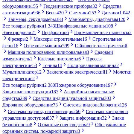
оборудование
155
Геодезические приборы
32
Средства
автоматизации
936
Весы
420
Счетчики
253
Датчики
1 042
Таймеры, секундомеры
383
Манометры, диафрагмы
120
Все товары рубрики
1 343
Шлифовальные машины
108
Электродрели
21
Перфоратор
6
Промышленные пылесосы
2
Фрезеры
2
Миксеры строительные
16
Строительные
фены
16
Отрезные машины
599
Гайковерт электрический
Машина полировально-шлифовальная
3
Садовый
измельчитель
1
Клеевые пистолеты
6
Прессы
электрические
53
Точила
14
Полировальная машина
2
Мультипликатор
12
Заклепочник электрический
1
Молотки
электрические
2
Все товары рубрики
2 380
Пожарное оборудование
197
Защитные конструкции
187
Аварийно-спасательные
средства
289
Средства индивидуальной защиты
303
Дорожное оборудование
73
Системы видеонаблюдения
126
Системы охраны, сигнализация
266
Системы контроля и
управления доступом
837
Защита информации
32
Знаки
безопасности
8
Охранные спецсредства
9
Обслуживание
охранных систем, пожарной защиты
3