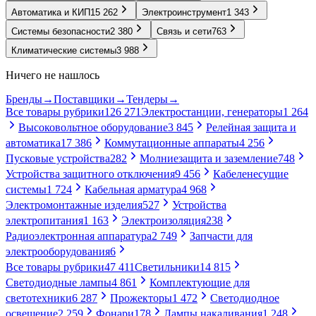
Автоматика и КИП
15 262
Электроинструмент
1 343
Системы безопасности
2 380
Связь и сети
763
Климатические системы
3 988
Ничего не нашлось
Бренды
→
Поставщики
→
Тендеры
→
Все товары рубрики
126 271
Электростанции, генераторы
1 264
Высоковольтное оборудование
3 845
Релейная защита и
автоматика
17 386
Коммутационные аппараты
4 256
Пусковые устройства
282
Молниезащита и заземление
748
Устройства защитного отключения
9 456
Кабеленесущие
системы
1 724
Кабельная арматура
4 968
Электромонтажные изделия
527
Устройства
электропитания
1 163
Электроизоляция
238
Радиоэлектронная аппаратура
2 749
Запчасти для
электрооборудования
6
Все товары рубрики
47 411
Светильники
14 815
Светодиодные лампы
4 861
Комплектующие для
светотехники
6 287
Прожекторы
1 472
Светодиодное
освещение
2 259
Фонари
178
Лампы накаливания
1 248