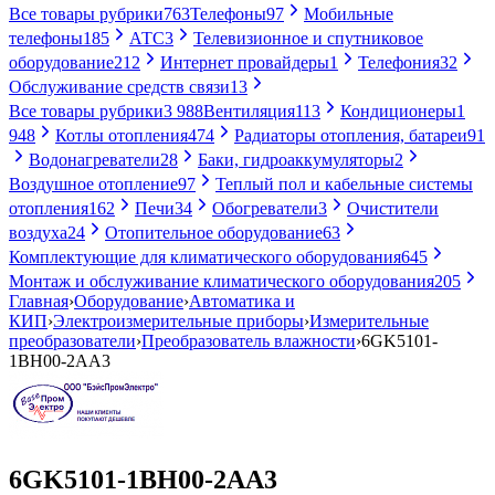
Все товары рубрики
763
Телефоны
97
Мобильные
телефоны
185
АТС
3
Телевизионное и спутниковое
оборудование
212
Интернет провайдеры
1
Телефония
32
Обслуживание средств связи
13
Все товары рубрики
3 988
Вентиляция
113
Кондиционеры
1
948
Котлы отопления
474
Радиаторы отопления, батареи
91
Водонагреватели
28
Баки, гидроаккумуляторы
2
Воздушное отопление
97
Теплый пол и кабельные системы
отопления
162
Печи
34
Обогреватели
3
Очистители
воздуха
24
Отопительное оборудование
63
Комплектующие для климатического оборудования
645
Монтаж и обслуживание климатического оборудования
205
Главная
›
Оборудование
›
Автоматика и
КИП
›
Электроизмерительные приборы
›
Измерительные
преобразователи
›
Преобразователь влажности
›
6GK5101-
1BH00-2AA3
6GK5101-1BH00-2AA3