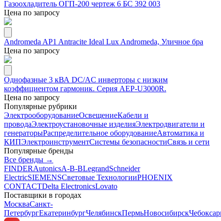
Газоохладитель ОГП-200 чертеж 6 БС 392 003
Цена по запросу
Andromeda AP1 Antracite Ideal Lux Andromeda, Уличное бра
Цена по запросу
Однофазные 3 кВА DC/AC инверторы с низким
коэффициентом гармоник. Серия AEP-U3000R.
Цена по запросу
Популярные рубрики
Электрооборудование
Освещение
Кабели и
провода
Электроустановочные изделия
Электродвигатели и
генераторы
Распределительное оборудование
Автоматика и
КИП
Электроинструмент
Системы безопасности
Связь и сети
Популярные бренды
Все бренды →
FINDER
Autonics
A-B-B
Legrand
Schneider
Electric
SIEMENS
Световые Технологии
PHOENIX
CONTACT
Delta Electronics
Lovato
Поставщики в городах
Москва
Санкт-
Петербург
Екатеринбург
Челябинск
Пермь
Новосибирск
Чебокса