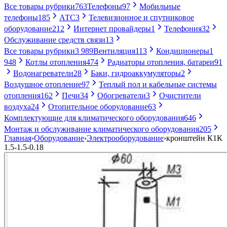
Все товары рубрики
763
Телефоны
97
Мобильные
телефоны
185
АТС
3
Телевизионное и спутниковое
оборудование
212
Интернет провайдеры
1
Телефония
32
Обслуживание средств связи
13
Все товары рубрики
3 989
Вентиляция
113
Кондиционеры
1
948
Котлы отопления
474
Радиаторы отопления, батареи
91
Водонагреватели
28
Баки, гидроаккумуляторы
2
Воздушное отопление
97
Теплый пол и кабельные системы
отопления
162
Печи
34
Обогреватели
3
Очистители
воздуха
24
Отопительное оборудование
63
Комплектующие для климатического оборудования
646
Монтаж и обслуживание климатического оборудования
205
Главная
›
Оборудование
›
Электрооборудование
›
кронштейн К1К
1.5-1.5-0.18