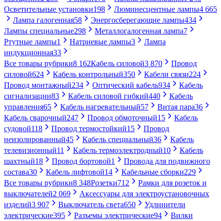
Осветительные установки
198
Люминесцентные лампы
4 665
Лампа галогенная
58
Энергосберегающие лампы
434
Лампы специальные
298
Металлогалогенная лампа
7
Ртутные лампы
1
Натриевые лампы
3
Лампа
индукционная
33
Все товары рубрики
8 162
Кабель силовой
3 870
Провод
силовой
624
Кабель контрольный
350
Кабели связи
224
Провод монтажный
234
Оптический кабель
934
Кабель
сигнализации
83
Кабель силовой гибкий
440
Кабель
управления
65
Кабель нагревательный
57
Витая пара
36
Кабель сварочный
247
Провод обмоточный
15
Кабель
судовой
118
Провод термостойкий
15
Провод
неизолированный
45
Кабель специальный
36
Кабель
телевизионный
11
Кабель термоэлектродный
10
Кабель
шахтный
18
Провод бортовой
1
Провода для подвижного
состава
30
Кабель лифтовой
14
Кабельные сборки
229
Все товары рубрики
8 348
Розетки
712
Рамки для розеток и
выключателей
2 069
Аксессуары для электроустановочных
изделий
3 907
Выключатель света
650
Удлинители
электрические
395
Разъемы электрические
94
Вилки