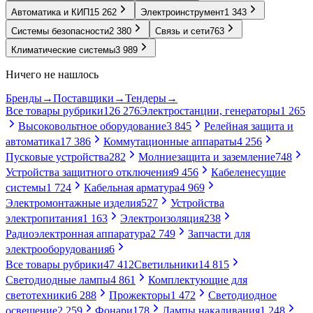
Автоматика и КИП
15 262
Электроинструмент
1 343
Системы безопасности
2 380
Связь и сети
763
Климатические системы
3 989
Ничего не нашлось
Бренды
→
Поставщики
→
Тендеры
→
Все товары рубрики
126 276
Электростанции, генераторы
1 265
Высоковольтное оборудование
3 845
Релейная защита и
автоматика
17 386
Коммутационные аппараты
4 256
Пусковые устройства
282
Молниезащита и заземление
748
Устройства защитного отключения
9 456
Кабеленесущие
системы
1 724
Кабельная арматура
4 969
Электромонтажные изделия
527
Устройства
электропитания
1 163
Электроизоляция
238
Радиоэлектронная аппаратура
2 749
Запчасти для
электрооборудования
6
Все товары рубрики
47 412
Светильники
14 815
Светодиодные лампы
4 861
Комплектующие для
светотехники
6 288
Прожекторы
1 472
Светодиодное
освещение
2 259
Фонари
178
Лампы накаливания
1 248