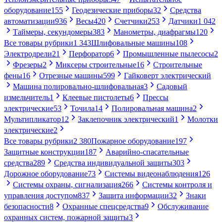
оборудование
155
Геодезические приборы
32
Средства
автоматизации
936
Весы
420
Счетчики
253
Датчики
1 042
Таймеры, секундомеры
383
Манометры, диафрагмы
120
Все товары рубрики
1 343
Шлифовальные машины
108
Электродрели
21
Перфоратор
6
Промышленные пылесосы
2
Фрезеры
2
Миксеры строительные
16
Строительные
фены
16
Отрезные машины
599
Гайковерт электрический
Машина полировально-шлифовальная
3
Садовый
измельчитель
1
Клеевые пистолеты
6
Прессы
электрические
53
Точила
14
Полировальная машина
2
Мультипликатор
12
Заклепочник электрический
1
Молотки
электрические
2
Все товары рубрики
2 380
Пожарное оборудование
197
Защитные конструкции
187
Аварийно-спасательные
средства
289
Средства индивидуальной защиты
303
Дорожное оборудование
73
Системы видеонаблюдения
126
Системы охраны, сигнализация
266
Системы контроля и
управления доступом
837
Защита информации
32
Знаки
безопасности
8
Охранные спецсредства
9
Обслуживание
охранных систем, пожарной защиты
3