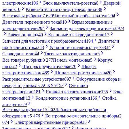
электрические
106
Блок выключатель-розетка
6
Дверной
звонок
10
Разветвители питания, переходники
38
Все товары рубрики
7 629
Частотный преобразователь
294
Двигатели переменного тока
910
Взрывозащищенные
электродвигатели
294
Запчасти для электродвигателей
3 974
Электропривод
40
Крановые электродвигатели
17
Запчасти для частотных преобразователей
194
Двигатели
постоянного тока
343
Устройство плавного пуска
334
Серводвигатели
44
Тяговые электродвигатели
3
Все товары рубрики
3 277
Панель монтажная
5
Корпус
щита
72
Щит распределительный
76
Шкафы
электротехнические
489
Шина электротехническая
20
Распределительные устройства
897
Оборудование сбора и
передачи данных в АСКУЭ
153
Счетчики
электроэнергии
181
Ящики электротехнические
135
Бокс
монтажный
13
Конденсаторные установки
166
Стойка
аппаратная
9
Все товары рубрики
15 262
Лабораторные приборы и
оборудование
5 476
Контрольно-измерительные приборы
2
074
Электроизмерительные приборы
935
Теплоизмерительные приборы
347
Испытательное