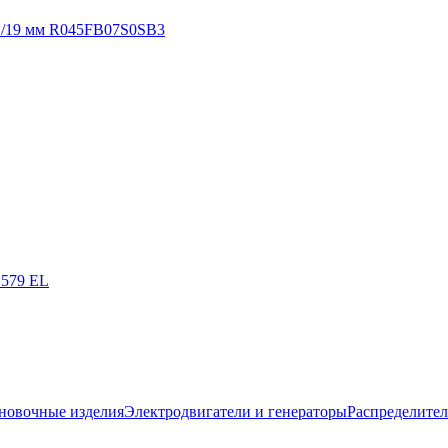
11/19 мм R045FB07S0SB3
 579 EL
новочные изделия
Электродвигатели и генераторы
Распределител