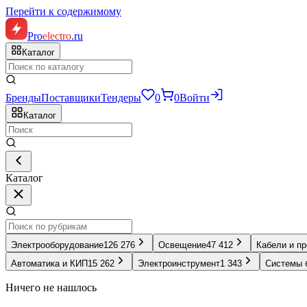
Перейти к содержимому
Pro
electro
.ru
Каталог
Бренды
Поставщики
Тендеры
0
0
Войти
Каталог
Каталог
Электрооборудование
126 276
Освещение
47 412
Кабели и п
Автоматика и КИП
15 262
Электроинструмент
1 343
Системы 
Ничего не нашлось