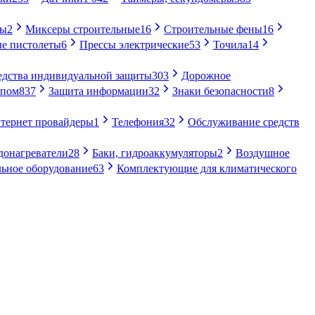
ры
2
Миксеры строительные
16
Строительные фены
16
е пистолеты
6
Прессы электрические
53
Точила
14
едства индивидуальной защиты
303
Дорожное
упом
837
Защита информации
32
Знаки безопасности
8
тернет провайдеры
1
Телефония
32
Обслуживание средств
донагреватели
28
Баки, гидроаккумуляторы
2
Воздушное
ьное оборудование
63
Комплектующие для климатического