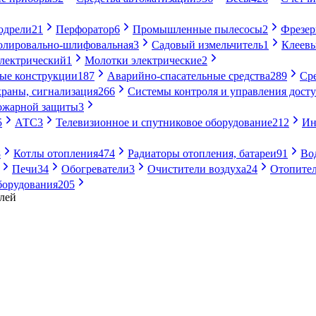
одрели
21
Перфоратор
6
Промышленные пылесосы
2
Фрезе
лировально-шлифовальная
3
Садовый измельчитель
1
Клеевы
электрический
1
Молотки электрические
2
ые конструкции
187
Аварийно-спасательные средства
289
Ср
раны, сигнализация
266
Системы контроля и управления дост
ожарной защиты
3
5
АТС
3
Телевизионное и спутниковое оборудование
212
Ин
8
Котлы отопления
474
Радиаторы отопления, батареи
91
Во
Печи
34
Обогреватели
3
Очистители воздуха
24
Отопител
борудования
205
лей