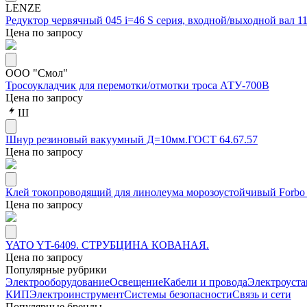
LENZE
Редуктор червячный 045 i=46 S серия, входной/выходной вал 
Цена по запросу
ООО "Смол"
Тросоукладчик для перемотки/отмотки троса АТУ-700В
Цена по запросу
Ш
Шнур резиновый вакуумный Д=10мм.ГОСТ 64.67.57
Цена по запросу
Клей токопроводящий для линолеума морозоустойчивый Forbo
Цена по запросу
YATO YT-6409. СТРУБЦИНА КОВАНАЯ.
Цена по запросу
Популярные рубрики
Электрооборудование
Освещение
Кабели и провода
Электроуста
КИП
Электроинструмент
Системы безопасности
Связь и сети
Популярные бренды