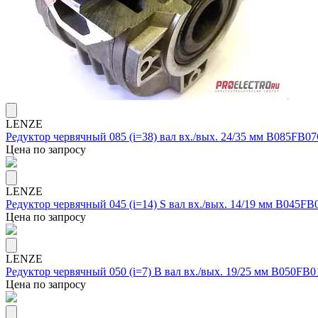
LENZE
Редуктор червячный 085 (i=38) вал вх./вых. 24/35 мм B085FB
Цена по запросу
LENZE
Редуктор червячный 045 (i=14) S вал вх./вых. 14/19 мм B045
Цена по запросу
LENZE
Редуктор червячный 050 (i=7) B вал вх./вых. 19/25 мм B050F
Цена по запросу