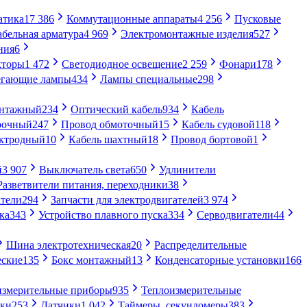
атика
17 386
Коммутационные аппараты
4 256
Пусковые
абельная арматура
4 969
Электромонтажные изделия
527
ния
6
кторы
1 472
Светодиодное освещение
2 259
Фонари
178
егающие лампы
434
Лампы специальные
298
онтажный
234
Оптический кабель
934
Кабель
рочный
247
Провод обмоточный
15
Кабель судовой
118
ектродный
10
Кабель шахтный
18
Провод бортовой
1
й
3 907
Выключатель света
650
Удлинители
Разветвители питания, переходники
38
тели
294
Запчасти для электродвигателей
3 974
ка
343
Устройство плавного пуска
334
Серводвигатели
44
Шина электротехническая
20
Распределительные
еские
135
Бокс монтажный
13
Конденсаторные установки
166
измерительные приборы
935
Теплоизмерительные
ики
253
Датчики
1 042
Таймеры, секундомеры
383