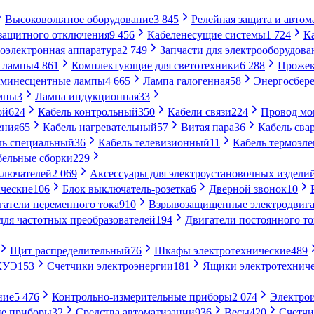
Высоковольтное оборудование
3 845
Релейная защита и автом
 защитного отключения
9 456
Кабеленесущие системы
1 724
К
оэлектронная аппаратура
2 749
Запчасти для электрооборудова
 лампы
4 861
Комплектующие для светотехники
6 288
Проже
минесцентные лампы
4 665
Лампа галогенная
58
Энергосбер
мпы
3
Лампа индукционная
33
ой
624
Кабель контрольный
350
Кабели связи
224
Провод м
ения
65
Кабель нагревательный
57
Витая пара
36
Кабель сва
ль специальный
36
Кабель телевизионный
11
Кабель термоэл
бельные сборки
229
ключателей
2 069
Аксессуары для электроустановочных издели
ческие
106
Блок выключатель-розетка
6
Дверной звонок
10
гатели переменного тока
910
Взрывозащищенные электродвига
для частотных преобразователей
194
Двигатели постоянного то
Щит распределительный
76
Шкафы электротехнические
489
СКУЭ
153
Счетчики электроэнергии
181
Ящики электротехнич
ние
5 476
Контрольно-измерительные приборы
2 074
Электро
ие приборы
32
Средства автоматизации
936
Весы
420
Счетч