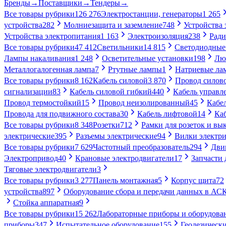
Бренды
→
Поставщики
→
Тендеры
→
Все товары рубрики
126 276
Электростанции, генераторы
1 265
устройства
282
Молниезащита и заземление
748
Устройства
Устройства электропитания
1 163
Электроизоляция
238
Ради
Все товары рубрики
47 412
Светильники
14 815
Светодиодные
Лампы накаливания
1 248
Осветительные установки
198
Лю
Металлогалогенная лампа
7
Ртутные лампы
1
Натриевые ла
Все товары рубрики
8 162
Кабель силовой
3 870
Провод силов
сигнализации
83
Кабель силовой гибкий
440
Кабель управл
Провод термостойкий
15
Провод неизолированный
45
Кабе
Провода для подвижного состава
30
Кабель лифтовой
14
Ка
Все товары рубрики
8 348
Розетки
712
Рамки для розеток и вы
электрические
395
Разъемы электрические
94
Вилки электри
Все товары рубрики
7 629
Частотный преобразователь
294
Дви
Электропривод
40
Крановые электродвигатели
17
Запчасти 
Тяговые электродвигатели
3
Все товары рубрики
3 277
Панель монтажная
5
Корпус щита
72
устройства
897
Оборудование сбора и передачи данных в А
Стойка аппаратная
9
Все товары рубрики
15 262
Лабораторные приборы и оборудова
приборы
347
Испытательное оборудование
155
Геодезическ