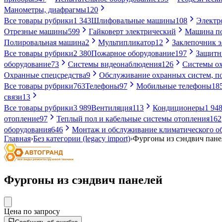
Манометры, диафрагмы
120
Все товары рубрики
1 343
Шлифовальные машины
108
Электр
Отрезные машины
599
Гайковерт электрический
Машина по
Полировальная машина
2
Мультипликатор
12
Заклепочник 
Все товары рубрики
2 380
Пожарное оборудование
197
Защитн
оборудование
73
Системы видеонаблюдения
126
Системы ох
Охранные спецсредства
9
Обслуживание охранных систем, п
Все товары рубрики
763
Телефоны
97
Мобильные телефоны
18
связи
13
Все товары рубрики
3 989
Вентиляция
113
Кондиционеры
1 94
отопление
97
Теплый пол и кабельные системы отопления
162
оборудования
646
Монтаж и обслуживание климатического о
Главная
›
Без категории (legacy import)
›
Фургоны из сэндвич пане
Фургоны из сэндвич панелей
Цена по запросу