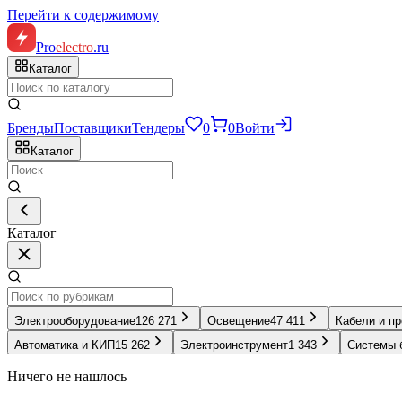
Перейти к содержимому
Pro
electro
.ru
Каталог
Бренды
Поставщики
Тендеры
0
0
Войти
Каталог
Каталог
Электрооборудование
126 271
Освещение
47 411
Кабели и п
Автоматика и КИП
15 262
Электроинструмент
1 343
Системы 
Ничего не нашлось