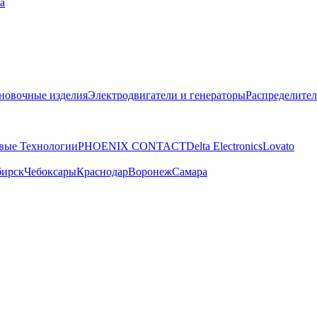
а
новочные изделия
Электродвигатели и генераторы
Распределител
вые Технологии
PHOENIX CONTACT
Delta Electronics
Lovato
бирск
Чебоксары
Краснодар
Воронеж
Самара