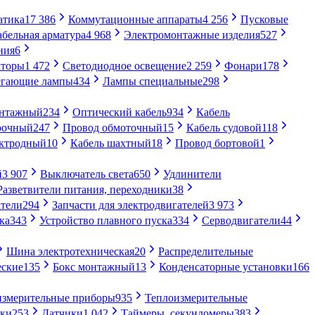
атика
17 386
Коммутационные аппараты
4 256
Пусковые
абельная арматура
4 968
Электромонтажные изделия
527
ния
6
торы
1 472
Светодиодное освещение
2 259
Фонари
178
егающие лампы
434
Лампы специальные
298
онтажный
234
Оптический кабель
934
Кабель
рочный
247
Провод обмоточный
15
Кабель судовой
118
ектродный
10
Кабель шахтный
18
Провод бортовой
1
й
3 907
Выключатель света
650
Удлинители
Разветвители питания, переходники
38
тели
294
Запчасти для электродвигателей
3 973
ка
343
Устройство плавного пуска
334
Серводвигатели
44
Шина электротехническая
20
Распределительные
еские
135
Бокс монтажный
13
Конденсаторные установки
166
измерительные приборы
935
Теплоизмерительные
ики
253
Датчики
1 042
Таймеры, секундомеры
383