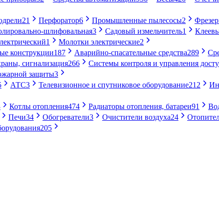
одрели
21
Перфоратор
6
Промышленные пылесосы
2
Фрезе
лировально-шлифовальная
3
Садовый измельчитель
1
Клеевы
электрический
1
Молотки электрические
2
ые конструкции
187
Аварийно-спасательные средства
289
Ср
раны, сигнализация
266
Системы контроля и управления дост
ожарной защиты
3
5
АТС
3
Телевизионное и спутниковое оборудование
212
Ин
8
Котлы отопления
474
Радиаторы отопления, батареи
91
Во
Печи
34
Обогреватели
3
Очистители воздуха
24
Отопител
борудования
205