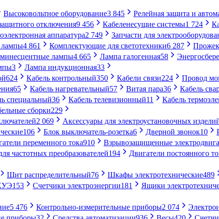
Высоковольтное оборудование
3 845
Релейная защита и автом
 защитного отключения
9 456
Кабеленесущие системы
1 724
К
оэлектронная аппаратура
2 749
Запчасти для электрооборудова
 лампы
4 861
Комплектующие для светотехники
6 287
Прожек
минесцентные лампы
4 665
Лампа галогенная
58
Энергосбер
мпы
3
Лампа индукционная
33
ой
624
Кабель контрольный
350
Кабели связи
224
Провод м
ения
65
Кабель нагревательный
57
Витая пара
36
Кабель сва
ль специальный
36
Кабель телевизионный
11
Кабель термоэл
бельные сборки
229
ключателей
2 069
Аксессуары для электроустановочных издели
ческие
106
Блок выключатель-розетка
6
Дверной звонок
10
гатели переменного тока
910
Взрывозащищенные электродвига
для частотных преобразователей
194
Двигатели постоянного то
Щит распределительный
76
Шкафы электротехнические
489
СКУЭ
153
Счетчики электроэнергии
181
Ящики электротехнич
ние
5 476
Контрольно-измерительные приборы
2 074
Электро
ие приборы
32
Средства автоматизации
936
Весы
420
Счетч