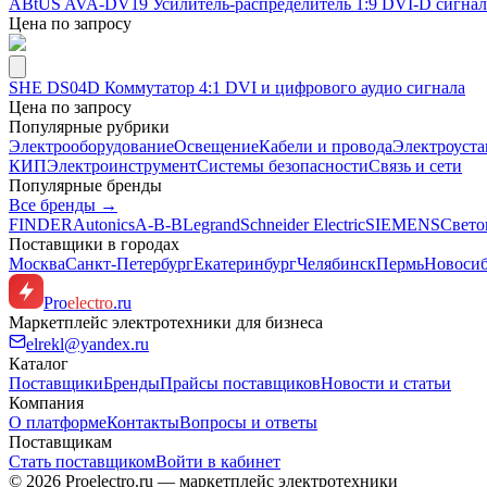
ABtUS AVA-DV19 Усилитель-распределитель 1:9 DVI-D сигнал
Цена по запросу
SHE DS04D Коммутатор 4:1 DVI и цифрового аудио сигнала
Цена по запросу
Популярные рубрики
Электрооборудование
Освещение
Кабели и провода
Электроуста
КИП
Электроинструмент
Системы безопасности
Связь и сети
Популярные бренды
Все бренды →
FINDER
Autonics
A-B-B
Legrand
Schneider Electric
SIEMENS
Свето
Поставщики в городах
Москва
Санкт-Петербург
Екатеринбург
Челябинск
Пермь
Новоси
Pro
electro
.ru
Маркетплейс электротехники для бизнеса
elrekl@yandex.ru
Каталог
Поставщики
Бренды
Прайсы поставщиков
Новости и статьи
Компания
О платформе
Контакты
Вопросы и ответы
Поставщикам
Стать поставщиком
Войти в кабинет
© 2026 Proelectro.ru — маркетплейс электротехники