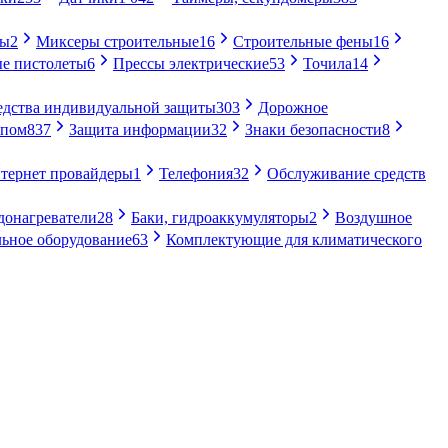
ры
2
Миксеры строительные
16
Строительные фены
16
е пистолеты
6
Прессы электрические
53
Точила
14
едства индивидуальной защиты
303
Дорожное
упом
837
Защита информации
32
Знаки безопасности
8
тернет провайдеры
1
Телефония
32
Обслуживание средств
донагреватели
28
Баки, гидроаккумуляторы
2
Воздушное
ьное оборудование
63
Комплектующие для климатического