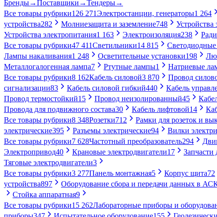
Бренды
→
Поставщики
→
Тендеры
→
Все товары рубрики
126 271
Электростанции, генераторы
1 264
устройства
282
Молниезащита и заземление
748
Устройства
Устройства электропитания
1 163
Электроизоляция
238
Ради
Все товары рубрики
47 411
Светильники
14 815
Светодиодные
Лампы накаливания
1 248
Осветительные установки
198
Лю
Металлогалогенная лампа
7
Ртутные лампы
1
Натриевые ла
Все товары рубрики
8 162
Кабель силовой
3 870
Провод силов
сигнализации
83
Кабель силовой гибкий
440
Кабель управл
Провод термостойкий
15
Провод неизолированный
45
Кабе
Провода для подвижного состава
30
Кабель лифтовой
14
Ка
Все товары рубрики
8 348
Розетки
712
Рамки для розеток и вы
электрические
395
Разъемы электрические
94
Вилки электри
Все товары рубрики
7 628
Частотный преобразователь
294
Дви
Электропривод
40
Крановые электродвигатели
17
Запчасти 
Тяговые электродвигатели
3
Все товары рубрики
3 277
Панель монтажная
5
Корпус щита
72
устройства
897
Оборудование сбора и передачи данных в А
Стойка аппаратная
9
Все товары рубрики
15 262
Лабораторные приборы и оборудова
приборы
347
Испытательное оборудование
155
Геодезическ