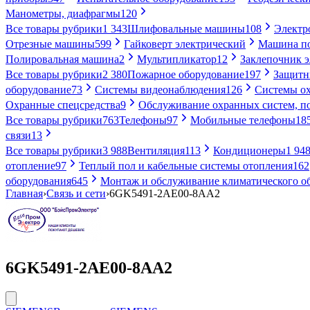
Манометры, диафрагмы
120
Все товары рубрики
1 343
Шлифовальные машины
108
Электр
Отрезные машины
599
Гайковерт электрический
Машина по
Полировальная машина
2
Мультипликатор
12
Заклепочник 
Все товары рубрики
2 380
Пожарное оборудование
197
Защитн
оборудование
73
Системы видеонаблюдения
126
Системы ох
Охранные спецсредства
9
Обслуживание охранных систем, п
Все товары рубрики
763
Телефоны
97
Мобильные телефоны
18
связи
13
Все товары рубрики
3 988
Вентиляция
113
Кондиционеры
1 94
отопление
97
Теплый пол и кабельные системы отопления
162
оборудования
645
Монтаж и обслуживание климатического о
Главная
›
Связь и сети
›
6GK5491-2AE00-8AA2
6GK5491-2AE00-8AA2