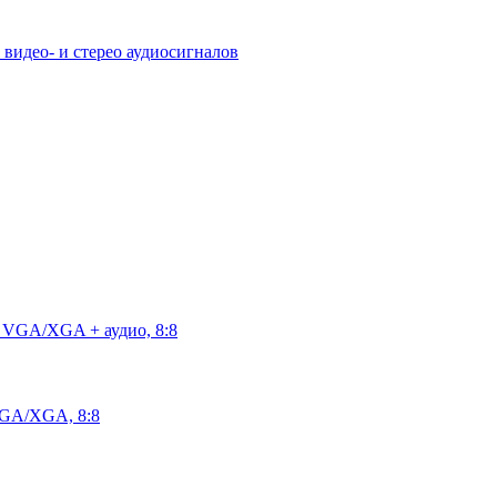
идео- и стерео аудиосигналов
 VGA/XGA + аудио, 8:8
VGA/XGA, 8:8