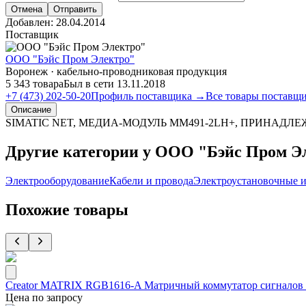
Отмена
Отправить
Добавлен:
28.04.2014
Поставщик
ООО "Бэйс Пром Электро"
Воронеж · кабельно-проводниковая продукция
5 343 товара
Был в сети 13.11.2018
+7 (473) 202-50-20
Профиль поставщика →
Все товары поставщ
Описание
SIMATIC NET, МЕДИА-МОДУЛЬ MM491-2LH+, ПРИНАДЛЕ
Другие категории у ООО "Бэйс Пром Э
Электрооборудование
Кабели и провода
Электроустановочные и
Похожие товары
Creator MATRIX RGB1616-A Матричный коммутатор сигналов 
Цена по запросу