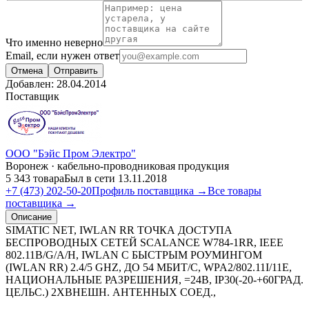
Что именно неверно
Email, если нужен ответ
Отмена
Отправить
Добавлен:
28.04.2014
Поставщик
ООО "Бэйс Пром Электро"
Воронеж · кабельно-проводниковая продукция
5 343 товара
Был в сети 13.11.2018
+7 (473) 202-50-20
Профиль поставщика →
Все товары
поставщика →
Описание
SIMATIC NET, IWLAN RR ТОЧКА ДОСТУПА
БЕСПРОВОДНЫХ СЕТЕЙ SCALANCE W784-1RR, IEEE
802.11B/G/A/H, IWLAN С БЫСТРЫМ РОУМИНГОМ
(IWLAN RR) 2.4/5 GHZ, ДО 54 МБИТ/С, WPA2/802.11I/11E,
НАЦИОНАЛЬНЫЕ РАЗРЕШЕНИЯ, =24В, IP30(-20-+60ГРАД.
ЦЕЛЬС.) 2XВНЕШН. АНТЕННЫХ СОЕД.,