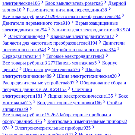
электрические
106
Блок выключатель-розетка
6
Дверной
звонок
10
Разветвители питания, переходники
38
Все товары рубрики
7 629
Частотный преобразователь
294
Двигатели переменного тока
910
Взрывозащищенные
электродвигатели
294
Запчасти для электродвигателей
3 974
Электропривод
40
Крановые электродвигатели
17
Запчасти для частотных преобразователей
194
Двигатели
постоянного тока
343
Устройство плавного пуска
334
Серводвигатели
44
Тяговые электродвигатели
3
Все товары рубрики
3 277
Панель монтажная
5
Корпус
щита
72
Щит распределительный
76
Шкафы
электротехнические
489
Шина электротехническая
20
Распределительные устройства
897
Оборудование сбора и
передачи данных в АСКУЭ
153
Счетчики
электроэнергии
181
Ящики электротехнические
135
Бокс
монтажный
13
Конденсаторные установки
166
Стойка
аппаратная
9
Все товары рубрики
15 262
Лабораторные приборы и
оборудование
5 476
Контрольно-измерительные приборы
2
074
Электроизмерительные приборы
935
Теплоизмерительные приборы
347
Испытательное