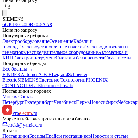
Цена по запросу
S
SIEMENS
6GK1901-0DB20-6AA8
Цена по запросу
Популярные рубрики
Электрооборудование
Освещение
Кабели и
провода
Электроустановочные изделия
Электродвигатели и
генераторы
Распределительное оборудование
Автоматика и
КИП
Электроинструмент
Системы безопасности
Связь и сети
Популярные бренды
Все бренды →
FINDER
Autonics
A-B-B
Legrand
Schneider
Electric
SIEMENS
Световые Технологии
PHOENIX
CONTACT
Delta Electronics
Lovato
Поставщики в городах
Москва
Санкт-
Петербург
Екатеринбург
Челябинск
Пермь
Новосибирск
Чебокса
Pro
electro
.ru
Маркетплейс электротехники для бизнеса
elrekl@yandex.ru
Каталог
Поставщики
Бренды
Прайсы поставщиков
Новости и статьи