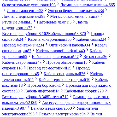
Осветительные установки
198
Люминесцентные лампы
4 665
Лампа галогенная
58
Энергосберегающие лампы
434
Лампы специальные
298
Металлогалогенная лампа
7
Ртутные лампы
1
Натриевые лампы
3
Лампа
индукционная
33
Все товары рубрики
8 162
Кабель силовой
3 870
Провод
силовой
624
Кабель контрольный
350
Кабели связи
224
Провод монтажный
234
Оптический кабель
934
Кабель
сигнализации
83
Кабель силовой гибкий
440
Кабель
управления
65
Кабель нагревательный
57
Витая пара
36
Кабель сварочный
247
Провод обмоточный
15
Кабель
судовой
118
Провод термостойкий
15
Провод
неизолированный
45
Кабель специальный
36
Кабель
телевизионный
11
Кабель термоэлектродный
10
Кабель
шахтный
18
Провод бортовой
1
Провода для подвижного
состава
30
Кабель лифтовой
14
Кабельные сборки
229
Все товары рубрики
8 348
Розетки
712
Рамки для розеток и
выключателей
2 069
Аксессуары для электроустановочных
изделий
3 907
Выключатель света
650
Удлинители
электрические
395
Разъемы электрические
94
Вилки