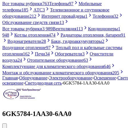
Все товары рубрики
763
Телефоны
97
Мобильные
телефоны
185
АТС
3
Телевизионное и спутниковое
оборудование
212
Интернет провайдеры
1
Телефония
32
Обслуживание средств связи
13
Все товары рубрики
3 989
Вентиляция
113
Кондиционеры
1
948
Котлы отопления
474
Радиаторы отопления, батареи
91
Водонагреватели
28
Баки, гидроаккумуляторы
2
Воздушное отопление
97
Теплый пол и кабельные системы
отопления
162
Печи
34
Обогреватели
3
Очистители
воздуха
24
Отопительное оборудование
63
Комплектующие для климатического оборудования
646
Монтаж и обслуживание климатического оборудования
205
Главная
›
Оборудование
›
Электрооборудование
›
Освещение
›
Свет
освещение
›
Светодиодная сеть
›
6GK5784-1AA30-6AA0
6GK5784-1AA30-6AA0