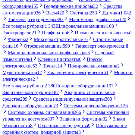
оборудование
155
Геодезические приборы
32
Средства
автоматизации
936
Весы
420
Счетчики
253
Датчики
1 042
Таймеры, секундомеры
383
Манометры, диафрагмы
120
Все товары рубрики
1 343
Шлифовальные машины
108
Электродрели
21
Перфоратор
6
Промышленные пылесосы
2
Фрезеры
2
Миксеры строительные
16
Строительные
фены
16
Отрезные машины
599
Гайковерт электрический
Машина полировально-шлифовальная
3
Садовый
измельчитель
1
Клеевые пистолеты
6
Прессы
электрические
53
Точила
14
Полировальная машина
2
Мультипликатор
12
Заклепочник электрический
1
Молотки
электрические
2
Все товары рубрики
2 380
Пожарное оборудование
197
Защитные конструкции
187
Аварийно-спасательные
средства
289
Средства индивидуальной защиты
303
Дорожное оборудование
73
Системы видеонаблюдения
126
Системы охраны, сигнализация
266
Системы контроля и
управления доступом
837
Защита информации
32
Знаки
безопасности
8
Охранные спецсредства
9
Обслуживание
охранных систем, пожарной защиты
3