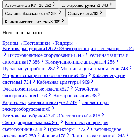
Автоматика и КИП
15 262
Электроинструмент
1 343
Системы безопасности
2 380
Связь и сети
763
Климатические системы
3 989
Ничего не нашлось
Бренды
→
Поставщики
→
Тендеры
→
Все товары рубрики
126 276
Электростанции, генераторы
1 265
Высоковольтное оборудование
3 845
Релейная защита и
автоматика
17 386
Коммутационные аппараты
4 256
Пусковые устройства
282
Молниезащита и заземление
748
Устройства защитного отключения
9 456
Кабеленесущие
системы
1 724
Кабельная арматура
4 969
Электромонтажные изделия
527
Устройства
электропитания
1 163
Электроизоляция
238
Радиоэлектронная аппаратура
2 749
Запчасти для
электрооборудования
6
Все товары рубрики
47 412
Светильники
14 815
Светодиодные лампы
4 861
Комплектующие для
светотехники
6 288
Прожекторы
1 472
Светодиодное
освещение
2 259
Фонари
178
Лампы накаливания
1 248