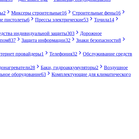
ры
2
Миксеры строительные
16
Строительные фены
16
е пистолеты
6
Прессы электрические
53
Точила
14
едства индивидуальной защиты
303
Дорожное
упом
837
Защита информации
32
Знаки безопасности
8
тернет провайдеры
1
Телефония
32
Обслуживание средств
донагреватели
28
Баки, гидроаккумуляторы
2
Воздушное
ьное оборудование
63
Комплектующие для климатического