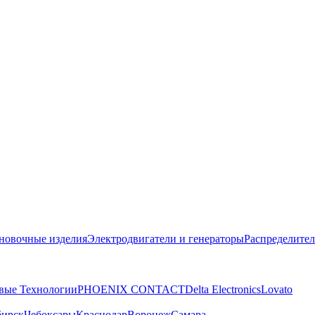
новочные изделия
Электродвигатели и генераторы
Распределител
вые Технологии
PHOENIX CONTACT
Delta Electronics
Lovato
бирск
Чебоксары
Краснодар
Воронеж
Самара