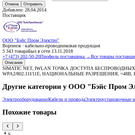
Отмена
Отправить
Добавлен:
28.04.2014
Поставщик
ООО "Бэйс Пром Электро"
Воронеж · кабельно-проводниковая продукция
5 343 товара
Был в сети 13.11.2018
+7 (473) 202-50-20
Профиль поставщика →
Все товары поставщ
Описание
SIMATIC NET, IWLAN ТОЧКА ДОСТУПА БЕСПРОВОДНЫХ СЕТ
WPA2/802.11I/11E, НАЦИОНАЛЬНЫЕ РАЗРЕШЕНИЯ, =48В, 
Другие категории у ООО "Бэйс Пром Э
Электрооборудование
Кабели и провода
Электроустановочные и
Похожие товары
S