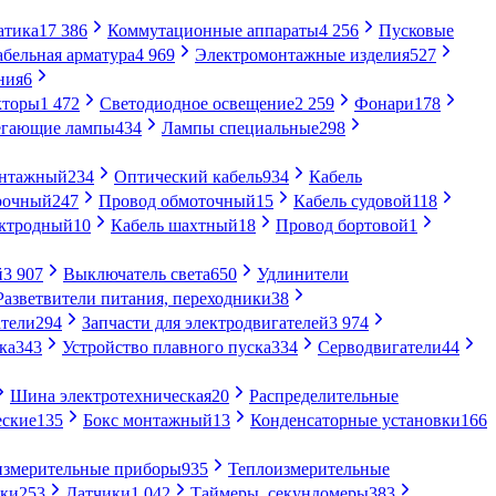
атика
17 386
Коммутационные аппараты
4 256
Пусковые
абельная арматура
4 969
Электромонтажные изделия
527
ния
6
кторы
1 472
Светодиодное освещение
2 259
Фонари
178
егающие лампы
434
Лампы специальные
298
онтажный
234
Оптический кабель
934
Кабель
рочный
247
Провод обмоточный
15
Кабель судовой
118
ектродный
10
Кабель шахтный
18
Провод бортовой
1
й
3 907
Выключатель света
650
Удлинители
Разветвители питания, переходники
38
тели
294
Запчасти для электродвигателей
3 974
ка
343
Устройство плавного пуска
334
Серводвигатели
44
Шина электротехническая
20
Распределительные
еские
135
Бокс монтажный
13
Конденсаторные установки
166
измерительные приборы
935
Теплоизмерительные
ики
253
Датчики
1 042
Таймеры, секундомеры
383