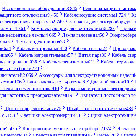
Высоковольтное оборудование
3 845
Релейная защита и автом
 защитного отключения
9 456
Кабеленесущие системы
1 724
К
оэлектронная аппаратура
2 749
Запчасти для электрооборудова
 лампы
4 861
Комплектующие для светотехники
6 288
Проже
минесцентные лампы
4 665
Лампа галогенная
58
Энергосбер
мпы
3
Лампа индукционная
33
ой
624
Кабель контрольный
350
Кабели связи
224
Провод м
ения
65
Кабель нагревательный
57
Витая пара
36
Кабель сва
ль специальный
36
Кабель телевизионный
11
Кабель термоэл
бельные сборки
229
ключателей
2 069
Аксессуары для электроустановочных издели
ческие
106
Блок выключатель-розетка
6
Дверной звонок
10
гатели переменного тока
910
Взрывозащищенные электродвига
для частотных преобразователей
194
Двигатели постоянного то
Щит распределительный
76
Шкафы электротехнические
489
СКУЭ
153
Счетчики электроэнергии
181
Ящики электротехнич
ние
5 476
Контрольно-измерительные приборы
2 074
Электро
ие приборы
32
Средства автоматизации
936
Весы
420
Счетч