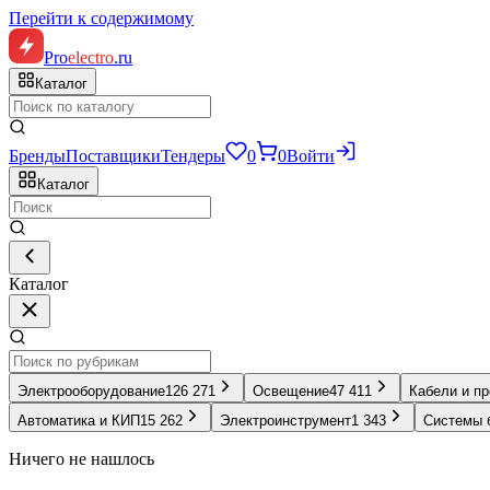
Перейти к содержимому
Pro
electro
.ru
Каталог
Бренды
Поставщики
Тендеры
0
0
Войти
Каталог
Каталог
Электрооборудование
126 271
Освещение
47 411
Кабели и п
Автоматика и КИП
15 262
Электроинструмент
1 343
Системы 
Ничего не нашлось