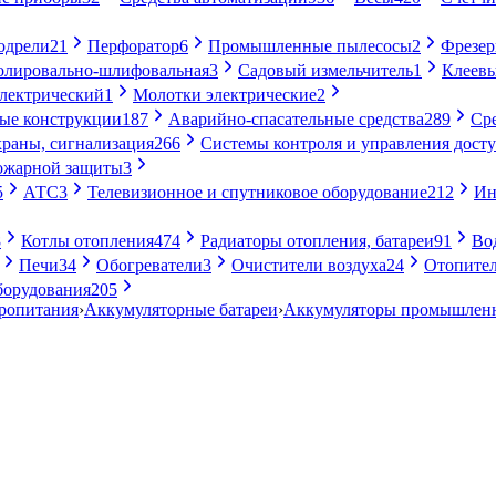
одрели
21
Перфоратор
6
Промышленные пылесосы
2
Фрезе
лировально-шлифовальная
3
Садовый измельчитель
1
Клеевы
электрический
1
Молотки электрические
2
ые конструкции
187
Аварийно-спасательные средства
289
Ср
раны, сигнализация
266
Системы контроля и управления дост
ожарной защиты
3
5
АТС
3
Телевизионное и спутниковое оборудование
212
Ин
8
Котлы отопления
474
Радиаторы отопления, батареи
91
Во
Печи
34
Обогреватели
3
Очистители воздуха
24
Отопител
борудования
205
тропитания
›
Аккумуляторные батареи
›
Аккумуляторы промышлен