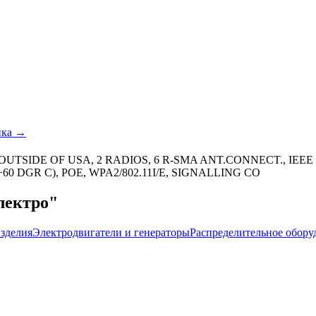
ика →
TSIDE OF USA, 2 RADIOS, 6 R-SMA ANT.CONNECT., IEEE 80
-+60 DGR C), POE, WPA2/802.11I/E, SIGNALLING CO
лектро"
зделия
Электродвигатели и генераторы
Распределительное обору