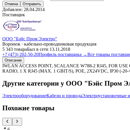
Отмена
Отправить
Добавлен:
28.04.2014
Поставщик
ООО "Бэйс Пром Электро"
Воронеж · кабельно-проводниковая продукция
5 343 товара
Был в сети 13.11.2018
+7 (473) 202-50-20
Профиль поставщика →
Все товары поставщ
Описание
IWLAN ACCESS POINT, SCALANCE W788-2 RJ45, FOR USE OU
RADIO, 1 X RJ45 (MAX. 1 GBIT/S), POE, 2X24VDC, IP30 (-20
Другие категории у ООО "Бэйс Пром Э
Электрооборудование
Кабели и провода
Электроустановочные и
Похожие товары
6