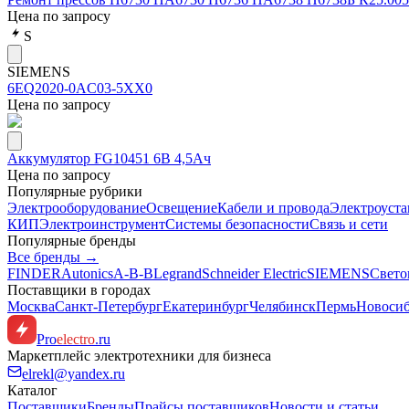
Цена по запросу
S
SIEMENS
6EQ2020-0AC03-5XX0
Цена по запросу
Аккумулятор FG10451 6В 4,5Ач
Цена по запросу
Популярные рубрики
Электрооборудование
Освещение
Кабели и провода
Электроуста
КИП
Электроинструмент
Системы безопасности
Связь и сети
Популярные бренды
Все бренды →
FINDER
Autonics
A-B-B
Legrand
Schneider Electric
SIEMENS
Свето
Поставщики в городах
Москва
Санкт-Петербург
Екатеринбург
Челябинск
Пермь
Новоси
Pro
electro
.ru
Маркетплейс электротехники для бизнеса
elrekl@yandex.ru
Каталог
Поставщики
Бренды
Прайсы поставщиков
Новости и статьи