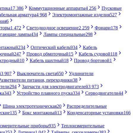
атика
17 386
Коммутационные аппараты
4 256
Пусковые
абельная арматура
4 968
Электромонтажные изделия
527
ния
6
торы
1 472
Светодиодное освещение
2 259
Фонари
178
егающие лампы
434
Лампы специальные
298
онтажный
234
Оптический кабель
934
Кабель
рочный
247
Провод обмоточный
15
Кабель судовой
118
ектродный
10
Кабель шахтный
18
Провод бортовой
1
й
3 907
Выключатель света
650
Удлинители
Разветвители питания, переходники
38
тели
294
Запчасти для электродвигателей
3 973
ка
343
Устройство плавного пуска
334
Серводвигатели
44
Шина электротехническая
20
Распределительные
еские
135
Бокс монтажный
13
Конденсаторные установки
166
измерительные приборы
935
Теплоизмерительные
ики
253
Датчики
1 042
Таймеры, секундомеры
383