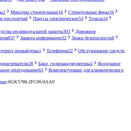
ры
2
Миксеры строительные
16
Строительные фены
16
е пистолеты
6
Прессы электрические
53
Точила
14
едства индивидуальной защиты
303
Дорожное
упом
837
Защита информации
32
Знаки безопасности
8
тернет провайдеры
1
Телефония
32
Обслуживание средств
донагреватели
28
Баки, гидроаккумуляторы
2
Воздушное
ьное оборудование
63
Комплектующие для климатического
ные
›
6GK5788-2FC00-0AA0