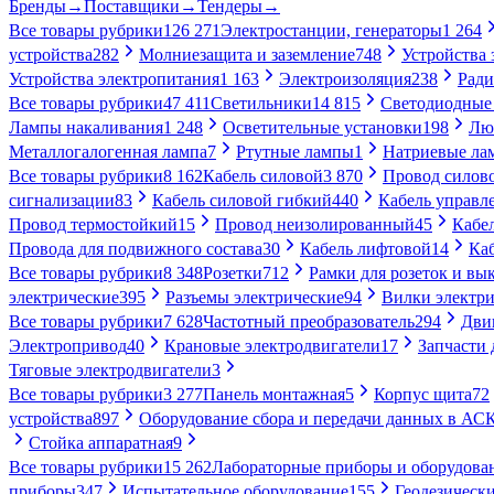
Бренды
→
Поставщики
→
Тендеры
→
Все товары рубрики
126 271
Электростанции, генераторы
1 264
устройства
282
Молниезащита и заземление
748
Устройства
Устройства электропитания
1 163
Электроизоляция
238
Ради
Все товары рубрики
47 411
Светильники
14 815
Светодиодные
Лампы накаливания
1 248
Осветительные установки
198
Лю
Металлогалогенная лампа
7
Ртутные лампы
1
Натриевые ла
Все товары рубрики
8 162
Кабель силовой
3 870
Провод силов
сигнализации
83
Кабель силовой гибкий
440
Кабель управл
Провод термостойкий
15
Провод неизолированный
45
Кабе
Провода для подвижного состава
30
Кабель лифтовой
14
Ка
Все товары рубрики
8 348
Розетки
712
Рамки для розеток и вы
электрические
395
Разъемы электрические
94
Вилки электри
Все товары рубрики
7 628
Частотный преобразователь
294
Дви
Электропривод
40
Крановые электродвигатели
17
Запчасти 
Тяговые электродвигатели
3
Все товары рубрики
3 277
Панель монтажная
5
Корпус щита
72
устройства
897
Оборудование сбора и передачи данных в А
Стойка аппаратная
9
Все товары рубрики
15 262
Лабораторные приборы и оборудова
приборы
347
Испытательное оборудование
155
Геодезическ