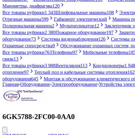
Манометры, диафрагмы
120
Все товары рубрики
1 343
Шлифовальные машины
108
Электр
Отрезные машины
599
Гайковерт электрический
Машина по
Полировальная машина
2
Мультипликатор
12
Заклепочник 
Все товары рубрики
2 380
Пожарное оборудование
197
Защитн
оборудование
73
Системы видеонаблюдения
126
Системы ох
Охранные спецсредства
9
Обслуживание охранных систем, п
Все товары рубрики
763
Телефоны
97
Мобильные телефоны
18
связи
13
Все товары рубрики
3 988
Вентиляция
113
Кондиционеры
1 94
отопление
97
Теплый пол и кабельные системы отопления
162
оборудования
645
Монтаж и обслуживание климатического о
Главная
›
Оборудование
›
Электрооборудование
›
Устройства элек
6GK5788-2FC00-0AA0