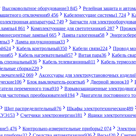
Высоковольтное оборудование
3 845
Релейная защита и автом
 защитного отключения
9 456
Кабеленесущие системы
1 724
К
оэлектронная аппаратура
2 749
Запчасти для электрооборудова
 лампы
4 861
Комплектующие для светотехники
6 287
Прожек
минесцентные лампы
4 665
Лампа галогенная
58
Энергосбер
мпы
3
Лампа индукционная
33
ой
624
Кабель контрольный
350
Кабели связи
224
Провод м
ения
65
Кабель нагревательный
57
Витая пара
36
Кабель сва
ль специальный
36
Кабель телевизионный
11
Кабель термоэл
бельные сборки
229
ключателей
2 069
Аксессуары для электроустановочных издели
ческие
106
Блок выключатель-розетка
6
Дверной звонок
10
гатели переменного тока
910
Взрывозащищенные электродвига
для частотных преобразователей
194
Двигатели постоянного то
Щит распределительный
76
Шкафы электротехнические
489
СКУЭ
153
Счетчики электроэнергии
181
Ящики электротехнич
ние
5 476
Контрольно-измерительные приборы
2 074
Электро
ие приборы
32
Средства автоматизации
936
Весы
420
Счетч