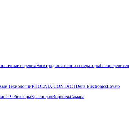
новочные изделия
Электродвигатели и генераторы
Распределител
вые Технологии
PHOENIX CONTACT
Delta Electronics
Lovato
бирск
Чебоксары
Краснодар
Воронеж
Самара