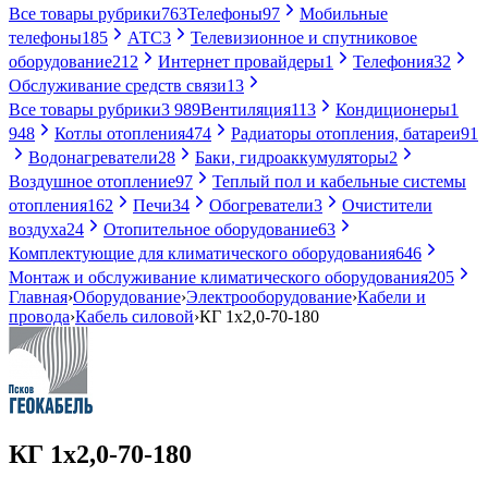
Все товары рубрики
763
Телефоны
97
Мобильные
телефоны
185
АТС
3
Телевизионное и спутниковое
оборудование
212
Интернет провайдеры
1
Телефония
32
Обслуживание средств связи
13
Все товары рубрики
3 989
Вентиляция
113
Кондиционеры
1
948
Котлы отопления
474
Радиаторы отопления, батареи
91
Водонагреватели
28
Баки, гидроаккумуляторы
2
Воздушное отопление
97
Теплый пол и кабельные системы
отопления
162
Печи
34
Обогреватели
3
Очистители
воздуха
24
Отопительное оборудование
63
Комплектующие для климатического оборудования
646
Монтаж и обслуживание климатического оборудования
205
Главная
›
Оборудование
›
Электрооборудование
›
Кабели и
провода
›
Кабель силовой
›
КГ 1х2,0-70-180
КГ 1х2,0-70-180