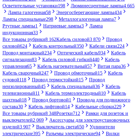
Осветительные установки
198
Люминесцентные лампы
4 665
Лампа галогенная
58
Энергосберегающие лампы
434
Лампы специальные
298
Металлогалогенная лампа
7
Ртутные лампы
1
Натриевые лампы
3
Лампа
индукционная
33
Все товары рубрики
8 162
Кабель силовой
3 870
Провод
силовой
624
Кабель контрольный
350
Кабели связи
224
Провод монтажный
234
Оптический кабель
934
Кабель
сигнализации
83
Кабель силовой гибкий
440
Кабель
управления
65
Кабель нагревательный
57
Витая пара
36
Кабель сварочный
247
Провод обмоточный
15
Кабель
судовой
118
Провод термостойкий
15
Провод
неизолированный
45
Кабель специальный
36
Кабель
телевизионный
11
Кабель термоэлектродный
10
Кабель
шахтный
18
Провод бортовой
1
Провода для подвижного
состава
30
Кабель лифтовой
14
Кабельные сборки
229
Все товары рубрики
8 348
Розетки
712
Рамки для розеток и
выключателей
2 069
Аксессуары для электроустановочных
изделий
3 907
Выключатель света
650
Удлинители
электрические
395
Разъемы электрические
94
Вилки