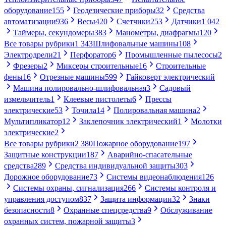
оборудование
155
Геодезические приборы
32
Средства
автоматизации
936
Весы
420
Счетчики
253
Датчики
1 042
Таймеры, секундомеры
383
Манометры, диафрагмы
120
Все товары рубрики
1 343
Шлифовальные машины
108
Электродрели
21
Перфоратор
6
Промышленные пылесосы
2
Фрезеры
2
Миксеры строительные
16
Строительные
фены
16
Отрезные машины
599
Гайковерт электрический
Машина полировально-шлифовальная
3
Садовый
измельчитель
1
Клеевые пистолеты
6
Прессы
электрические
53
Точила
14
Полировальная машина
2
Мультипликатор
12
Заклепочник электрический
1
Молотки
электрические
2
Все товары рубрики
2 380
Пожарное оборудование
197
Защитные конструкции
187
Аварийно-спасательные
средства
289
Средства индивидуальной защиты
303
Дорожное оборудование
73
Системы видеонаблюдения
126
Системы охраны, сигнализация
266
Системы контроля и
управления доступом
837
Защита информации
32
Знаки
безопасности
8
Охранные спецсредства
9
Обслуживание
охранных систем, пожарной защиты
3