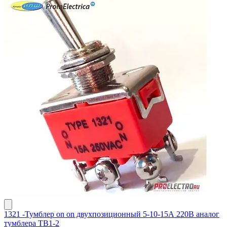
1321 -Тумблер on on двухпозиционный 5-10-15А 220В аналог
тумблера ТВ1-2