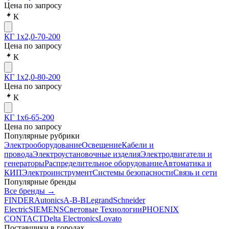
Цена по запросу
К
КГ 1х2,0-70-200
Цена по запросу
К
КГ 1х2,0-80-200
Цена по запросу
К
КГ 1х6-65-200
Цена по запросу
Популярные рубрики
Электрооборудование
Освещение
Кабели и
провода
Электроустановочные изделия
Электродвигатели и
генераторы
Распределительное оборудование
Автоматика и
КИП
Электроинструмент
Системы безопасности
Связь и сети
Популярные бренды
Все бренды →
FINDER
Autonics
A-B-B
Legrand
Schneider
Electric
SIEMENS
Световые Технологии
PHOENIX
CONTACT
Delta Electronics
Lovato
Поставщики в городах