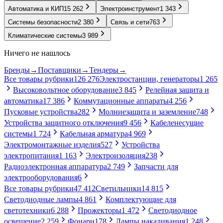
Автоматика и КИП
15 262
Электроинструмент
1 343
Системы безопасности
2 380
Связь и сети
763
Климатические системы
3 989
Ничего не нашлось
Бренды
→
Поставщики
→
Тендеры
→
Все товары рубрики
126 276
Электростанции, генераторы
1 265
Высоковольтное оборудование
3 845
Релейная защита и
автоматика
17 386
Коммутационные аппараты
4 256
Пусковые устройства
282
Молниезащита и заземление
748
Устройства защитного отключения
9 456
Кабеленесущие
системы
1 724
Кабельная арматура
4 969
Электромонтажные изделия
527
Устройства
электропитания
1 163
Электроизоляция
238
Радиоэлектронная аппаратура
2 749
Запчасти для
электрооборудования
6
Все товары рубрики
47 412
Светильники
14 815
Светодиодные лампы
4 861
Комплектующие для
светотехники
6 288
Прожекторы
1 472
Светодиодное
освещение
2 259
Фонари
178
Лампы накаливания
1 248