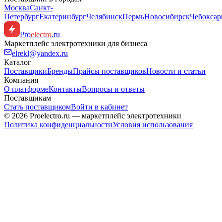
Москва
Санкт-
Петербург
Екатеринбург
Челябинск
Пермь
Новосибирск
Чебокса
Pro
electro
.ru
Маркетплейс электротехники для бизнеса
elrekl@yandex.ru
Каталог
Поставщики
Бренды
Прайсы поставщиков
Новости и статьи
Компания
О платформе
Контакты
Вопросы и ответы
Поставщикам
Стать поставщиком
Войти в кабинет
© 2026 Proelectro.ru — маркетплейс электротехники
Политика конфиденциальности
Условия использования