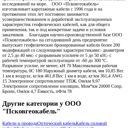
исследований на море. ООО «Псковгеокабель»
изготавливает каротажные кабели с 1996 года и на
протяжении этих лет постоянно занимается
усовершенствованием и доработкой эксплуатационных
характеристик геофизических кабелей, как для общего
применения, так и под конкретные задачи и условия
заказчиков. Благодаря научно-производственной базе ООО
«Псковгеокабель» на сегодняшний день предприятие
выпускает геофизические бронированные кабели более 200
модификаций со следующими характеристиками:- диаметром
от 2,5 до 40 мм;- с разрывным усилием от 5 до 50 кН;- с
рабочей температурой эксплуатации от -60 до 300 ºС.
Разрывное усилие, не менее, кН 70 Максимальная рабочая
температура, 0С 180 Наружный диаметр кабеля, мм 10,85 Вес
1 км в воздухе, кг/км 461,8 Вес 1 км в воде, кг/км 361,4 AWG
15 Электронное сопротивление ТПЖ, Ом/км 9,97
Электронное сопротивление изоляции, Мом*км 20000 Сопр.
Брони, Ом/км 4,7 Ёмкость, пФ/м 78
Другие категории у ООО
"Псковгеокабель"
Кабели и провода
Оптический кабель
Кабель силовой