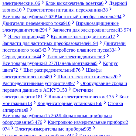
электрические
106
Блок выключатель-розетка
6
Дверной
звонок
10
Разветвители питания, переходники
38
Все товары рубрики
7 629
Частотный преобразователь
294
Двигатели переменного тока
910
Взрывозащищенные
электродвигатели
294
Запчасти для электродвигателей
3 974
Электропривод
40
Крановые электродвигатели
17
Запчасти для частотных преобразователей
194
Двигатели
постоянного тока
343
Устройство плавного пуска
334
Серводвигатели
44
Тяговые электродвигатели
3
Все товары рубрики
3 277
Панель монтажная
5
Корпус
щита
72
Щит распределительный
76
Шкафы
электротехнические
489
Шина электротехническая
20
Распределительные устройства
897
Оборудование сбора и
передачи данных в АСКУЭ
153
Счетчики
электроэнергии
181
Ящики электротехнические
135
Бокс
монтажный
13
Конденсаторные установки
166
Стойка
аппаратная
9
Все товары рубрики
15 262
Лабораторные приборы и
оборудование
5 476
Контрольно-измерительные приборы
2
074
Электроизмерительные приборы
935
Теплоизмерительные приборы
347
Испытательное