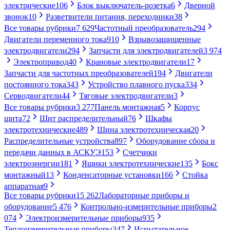
электрические
106
Блок выключатель-розетка
6
Дверной
звонок
10
Разветвители питания, переходники
38
Все товары рубрики
7 629
Частотный преобразователь
294
Двигатели переменного тока
910
Взрывозащищенные
электродвигатели
294
Запчасти для электродвигателей
3 974
Электропривод
40
Крановые электродвигатели
17
Запчасти для частотных преобразователей
194
Двигатели
постоянного тока
343
Устройство плавного пуска
334
Серводвигатели
44
Тяговые электродвигатели
3
Все товары рубрики
3 277
Панель монтажная
5
Корпус
щита
72
Щит распределительный
76
Шкафы
электротехнические
489
Шина электротехническая
20
Распределительные устройства
897
Оборудование сбора и
передачи данных в АСКУЭ
153
Счетчики
электроэнергии
181
Ящики электротехнические
135
Бокс
монтажный
13
Конденсаторные установки
166
Стойка
аппаратная
9
Все товары рубрики
15 262
Лабораторные приборы и
оборудование
5 476
Контрольно-измерительные приборы
2
074
Электроизмерительные приборы
935
Теплоизмерительные приборы
347
Испытательное