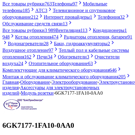
Все товары рубрики
763
Телефоны
97
Мобильные
телефоны
185
АТС
3
Телевизионное и спутниковое
оборудование
212
Интернет провайдеры
1
Телефония
32
Обслуживание средств связи
13
Все товары рубрики
3 989
Вентиляция
113
Кондиционеры
1
948
Котлы отопления
474
Радиаторы отопления, батареи
91
Водонагреватели
28
Баки, гидроаккумуляторы
2
Воздушное отопление
97
Теплый пол и кабельные системы
отопления
162
Печи
34
Обогреватели
3
Очистители
воздуха
24
Отопительное оборудование
63
Комплектующие для климатического оборудования
646
Монтаж и обслуживание климатического оборудования
205
Главная
›
Оборудование
›
Электрооборудование
›
Электроустанов
изделия
›
Аксессуары для электроустановочных
изделий
›
Модуль розетки
›
6GK7177-1FA10-0AA0
6GK7177-1FA10-0AA0