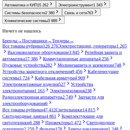
Автоматика и КИП
15 262
Электроинструмент
1 343
Системы безопасности
2 380
Связь и сети
763
Климатические системы
3 989
Ничего не нашлось
Бренды
→
Поставщики
→
Тендеры
→
Все товары рубрики
126 276
Электростанции, генераторы
1 265
Высоковольтное оборудование
3 845
Релейная защита и
автоматика
17 386
Коммутационные аппараты
4 256
Пусковые устройства
282
Молниезащита и заземление
748
Устройства защитного отключения
9 456
Кабеленесущие
системы
1 724
Кабельная арматура
4 969
Электромонтажные изделия
527
Устройства
электропитания
1 163
Электроизоляция
238
Радиоэлектронная аппаратура
2 749
Запчасти для
электрооборудования
6
Все товары рубрики
47 412
Светильники
14 815
Светодиодные лампы
4 861
Комплектующие для
светотехники
6 288
Прожекторы
1 472
Светодиодное
освещение
2 259
Фонари
178
Лампы накаливания
1 248