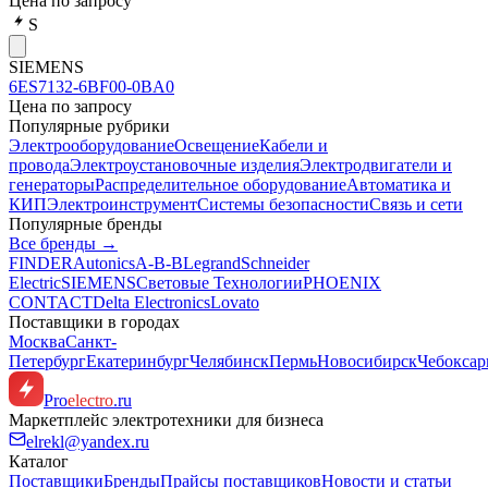
Цена по запросу
S
SIEMENS
6ES7132-6BF00-0BA0
Цена по запросу
Популярные рубрики
Электрооборудование
Освещение
Кабели и
провода
Электроустановочные изделия
Электродвигатели и
генераторы
Распределительное оборудование
Автоматика и
КИП
Электроинструмент
Системы безопасности
Связь и сети
Популярные бренды
Все бренды →
FINDER
Autonics
A-B-B
Legrand
Schneider
Electric
SIEMENS
Световые Технологии
PHOENIX
CONTACT
Delta Electronics
Lovato
Поставщики в городах
Москва
Санкт-
Петербург
Екатеринбург
Челябинск
Пермь
Новосибирск
Чебокса
Pro
electro
.ru
Маркетплейс электротехники для бизнеса
elrekl@yandex.ru
Каталог
Поставщики
Бренды
Прайсы поставщиков
Новости и статьи