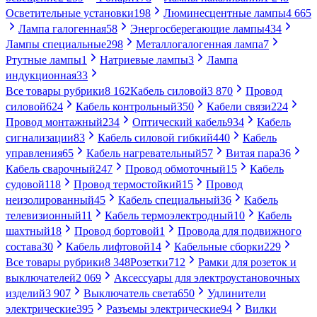
Осветительные установки
198
Люминесцентные лампы
4 665
Лампа галогенная
58
Энергосберегающие лампы
434
Лампы специальные
298
Металлогалогенная лампа
7
Ртутные лампы
1
Натриевые лампы
3
Лампа
индукционная
33
Все товары рубрики
8 162
Кабель силовой
3 870
Провод
силовой
624
Кабель контрольный
350
Кабели связи
224
Провод монтажный
234
Оптический кабель
934
Кабель
сигнализации
83
Кабель силовой гибкий
440
Кабель
управления
65
Кабель нагревательный
57
Витая пара
36
Кабель сварочный
247
Провод обмоточный
15
Кабель
судовой
118
Провод термостойкий
15
Провод
неизолированный
45
Кабель специальный
36
Кабель
телевизионный
11
Кабель термоэлектродный
10
Кабель
шахтный
18
Провод бортовой
1
Провода для подвижного
состава
30
Кабель лифтовой
14
Кабельные сборки
229
Все товары рубрики
8 348
Розетки
712
Рамки для розеток и
выключателей
2 069
Аксессуары для электроустановочных
изделий
3 907
Выключатель света
650
Удлинители
электрические
395
Разъемы электрические
94
Вилки