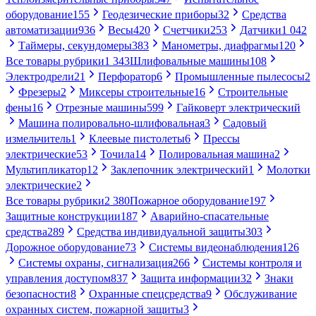
оборудование
155
Геодезические приборы
32
Средства
автоматизации
936
Весы
420
Счетчики
253
Датчики
1 042
Таймеры, секундомеры
383
Манометры, диафрагмы
120
Все товары рубрики
1 343
Шлифовальные машины
108
Электродрели
21
Перфоратор
6
Промышленные пылесосы
2
Фрезеры
2
Миксеры строительные
16
Строительные
фены
16
Отрезные машины
599
Гайковерт электрический
Машина полировально-шлифовальная
3
Садовый
измельчитель
1
Клеевые пистолеты
6
Прессы
электрические
53
Точила
14
Полировальная машина
2
Мультипликатор
12
Заклепочник электрический
1
Молотки
электрические
2
Все товары рубрики
2 380
Пожарное оборудование
197
Защитные конструкции
187
Аварийно-спасательные
средства
289
Средства индивидуальной защиты
303
Дорожное оборудование
73
Системы видеонаблюдения
126
Системы охраны, сигнализация
266
Системы контроля и
управления доступом
837
Защита информации
32
Знаки
безопасности
8
Охранные спецсредства
9
Обслуживание
охранных систем, пожарной защиты
3