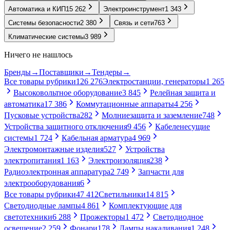
Автоматика и КИП
15 262
Электроинструмент
1 343
Системы безопасности
2 380
Связь и сети
763
Климатические системы
3 989
Ничего не нашлось
Бренды
→
Поставщики
→
Тендеры
→
Все товары рубрики
126 276
Электростанции, генераторы
1 265
Высоковольтное оборудование
3 845
Релейная защита и
автоматика
17 386
Коммутационные аппараты
4 256
Пусковые устройства
282
Молниезащита и заземление
748
Устройства защитного отключения
9 456
Кабеленесущие
системы
1 724
Кабельная арматура
4 969
Электромонтажные изделия
527
Устройства
электропитания
1 163
Электроизоляция
238
Радиоэлектронная аппаратура
2 749
Запчасти для
электрооборудования
6
Все товары рубрики
47 412
Светильники
14 815
Светодиодные лампы
4 861
Комплектующие для
светотехники
6 288
Прожекторы
1 472
Светодиодное
освещение
2 259
Фонари
178
Лампы накаливания
1 248