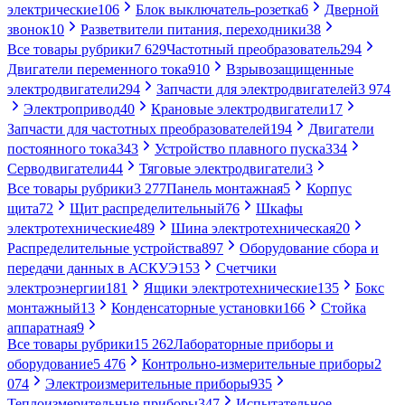
электрические
106
Блок выключатель-розетка
6
Дверной
звонок
10
Разветвители питания, переходники
38
Все товары рубрики
7 629
Частотный преобразователь
294
Двигатели переменного тока
910
Взрывозащищенные
электродвигатели
294
Запчасти для электродвигателей
3 974
Электропривод
40
Крановые электродвигатели
17
Запчасти для частотных преобразователей
194
Двигатели
постоянного тока
343
Устройство плавного пуска
334
Серводвигатели
44
Тяговые электродвигатели
3
Все товары рубрики
3 277
Панель монтажная
5
Корпус
щита
72
Щит распределительный
76
Шкафы
электротехнические
489
Шина электротехническая
20
Распределительные устройства
897
Оборудование сбора и
передачи данных в АСКУЭ
153
Счетчики
электроэнергии
181
Ящики электротехнические
135
Бокс
монтажный
13
Конденсаторные установки
166
Стойка
аппаратная
9
Все товары рубрики
15 262
Лабораторные приборы и
оборудование
5 476
Контрольно-измерительные приборы
2
074
Электроизмерительные приборы
935
Теплоизмерительные приборы
347
Испытательное