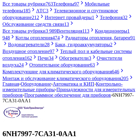
Все товары рубрики
763
Телефоны
97
Мобильные
телефоны
185
АТС
3
Телевизионное и спутниковое
оборудование
212
Интернет провайдеры
1
Телефония
32
Обслуживание средств связи
13
Все товары рубрики
3 989
Вентиляция
113
Кондиционеры
1
948
Котлы отопления
474
Радиаторы отопления, батареи
91
Водонагреватели
28
Баки, гидроаккумуляторы
2
Воздушное отопление
97
Теплый пол и кабельные системы
отопления
162
Печи
34
Обогреватели
3
Очистители
воздуха
24
Отопительное оборудование
63
Комплектующие для климатического оборудования
646
Монтаж и обслуживание климатического оборудования
205
Главная
›
Оборудование
›
Автоматика и КИП
›
Контрольно-
измерительные приборы
›
Принадлежности для измерительных
приборов
›
Программное обеспечение для приборов
›
6NH7997-
7CA31-0AA1
6NH7997-7CA31-0AA1