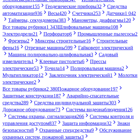
оборудование
155
Геодезические приборы
32
Средства
автоматизации
936
Весы
420
Счетчики
253
Датчики
1 042
Таймеры, секундомеры
383
Манометры, диафрагмы
120
Все товары рубрики
1 343
Шлифовальные машины
108
Электродрели
21
Перфоратор
6
Промышленные пылесосы
2
Фрезеры
2
Миксеры строительные
16
Строительные
фены
16
Отрезные машины
599
Гайковерт электрический
Машина полировально-шлифовальная
3
Садовый
измельчитель
1
Клеевые пистолеты
6
Прессы
электрические
53
Точила
14
Полировальная машина
2
Мультипликатор
12
Заклепочник электрический
1
Молотки
электрические
2
Все товары рубрики
2 380
Пожарное оборудование
197
Защитные конструкции
187
Аварийно-спасательные
средства
289
Средства индивидуальной защиты
303
Дорожное оборудование
73
Системы видеонаблюдения
126
Системы охраны, сигнализация
266
Системы контроля и
управления доступом
837
Защита информации
32
Знаки
безопасности
8
Охранные спецсредства
9
Обслуживание
охранных систем, пожарной защиты
3