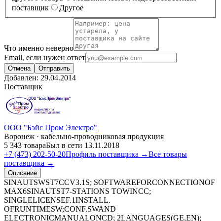
поставщик
Другое
Что именно неверно
Email, если нужен ответ
Отмена
Отправить
Добавлен:
29.04.2014
Поставщик
ООО "Бэйс Пром Электро"
Воронеж · кабельно-проводниковая продукция
5 343 товара
Был в сети 13.11.2018
+7 (473) 202-50-20
Профиль поставщика →
Все товары
поставщика →
Описание
SINAUTSWST7CCV3.1S; SOFTWAREFORCONNECTIONOF
MAX6SINAUTST7-STATIONS TOWINCC;
SINGLELICENSEF.1INSTALL.
OFRUNTIMESW;CONF.SWAND
ELECTRONICMANUALONCD; 2LANGUAGES(GE,EN);