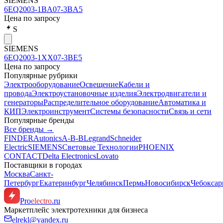
SIEMENS
6EQ2003-1BA07-3BA5
Цена по запросу
S
SIEMENS
6EQ2003-1XX07-3BE5
Цена по запросу
Популярные рубрики
Электрооборудование
Освещение
Кабели и
провода
Электроустановочные изделия
Электродвигатели и
генераторы
Распределительное оборудование
Автоматика и
КИП
Электроинструмент
Системы безопасности
Связь и сети
Популярные бренды
Все бренды →
FINDER
Autonics
A-B-B
Legrand
Schneider
Electric
SIEMENS
Световые Технологии
PHOENIX
CONTACT
Delta Electronics
Lovato
Поставщики в городах
Москва
Санкт-
Петербург
Екатеринбург
Челябинск
Пермь
Новосибирск
Чебокса
Pro
electro
.ru
Маркетплейс электротехники для бизнеса
elrekl@yandex.ru