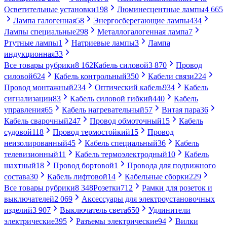
Осветительные установки
198
Люминесцентные лампы
4 665
Лампа галогенная
58
Энергосберегающие лампы
434
Лампы специальные
298
Металлогалогенная лампа
7
Ртутные лампы
1
Натриевые лампы
3
Лампа
индукционная
33
Все товары рубрики
8 162
Кабель силовой
3 870
Провод
силовой
624
Кабель контрольный
350
Кабели связи
224
Провод монтажный
234
Оптический кабель
934
Кабель
сигнализации
83
Кабель силовой гибкий
440
Кабель
управления
65
Кабель нагревательный
57
Витая пара
36
Кабель сварочный
247
Провод обмоточный
15
Кабель
судовой
118
Провод термостойкий
15
Провод
неизолированный
45
Кабель специальный
36
Кабель
телевизионный
11
Кабель термоэлектродный
10
Кабель
шахтный
18
Провод бортовой
1
Провода для подвижного
состава
30
Кабель лифтовой
14
Кабельные сборки
229
Все товары рубрики
8 348
Розетки
712
Рамки для розеток и
выключателей
2 069
Аксессуары для электроустановочных
изделий
3 907
Выключатель света
650
Удлинители
электрические
395
Разъемы электрические
94
Вилки