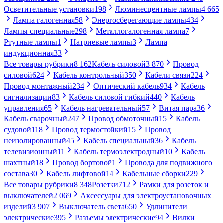
Осветительные установки
198
Люминесцентные лампы
4 665
Лампа галогенная
58
Энергосберегающие лампы
434
Лампы специальные
298
Металлогалогенная лампа
7
Ртутные лампы
1
Натриевые лампы
3
Лампа
индукционная
33
Все товары рубрики
8 162
Кабель силовой
3 870
Провод
силовой
624
Кабель контрольный
350
Кабели связи
224
Провод монтажный
234
Оптический кабель
934
Кабель
сигнализации
83
Кабель силовой гибкий
440
Кабель
управления
65
Кабель нагревательный
57
Витая пара
36
Кабель сварочный
247
Провод обмоточный
15
Кабель
судовой
118
Провод термостойкий
15
Провод
неизолированный
45
Кабель специальный
36
Кабель
телевизионный
11
Кабель термоэлектродный
10
Кабель
шахтный
18
Провод бортовой
1
Провода для подвижного
состава
30
Кабель лифтовой
14
Кабельные сборки
229
Все товары рубрики
8 348
Розетки
712
Рамки для розеток и
выключателей
2 069
Аксессуары для электроустановочных
изделий
3 907
Выключатель света
650
Удлинители
электрические
395
Разъемы электрические
94
Вилки