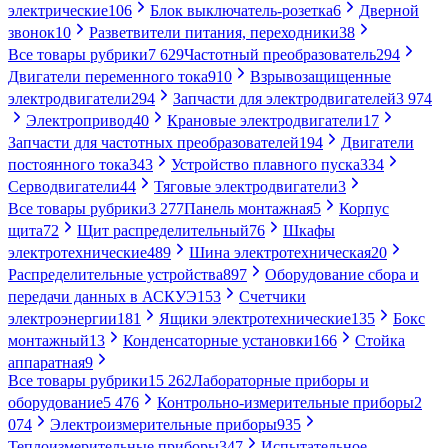
электрические
106
Блок выключатель-розетка
6
Дверной
звонок
10
Разветвители питания, переходники
38
Все товары рубрики
7 629
Частотный преобразователь
294
Двигатели переменного тока
910
Взрывозащищенные
электродвигатели
294
Запчасти для электродвигателей
3 974
Электропривод
40
Крановые электродвигатели
17
Запчасти для частотных преобразователей
194
Двигатели
постоянного тока
343
Устройство плавного пуска
334
Серводвигатели
44
Тяговые электродвигатели
3
Все товары рубрики
3 277
Панель монтажная
5
Корпус
щита
72
Щит распределительный
76
Шкафы
электротехнические
489
Шина электротехническая
20
Распределительные устройства
897
Оборудование сбора и
передачи данных в АСКУЭ
153
Счетчики
электроэнергии
181
Ящики электротехнические
135
Бокс
монтажный
13
Конденсаторные установки
166
Стойка
аппаратная
9
Все товары рубрики
15 262
Лабораторные приборы и
оборудование
5 476
Контрольно-измерительные приборы
2
074
Электроизмерительные приборы
935
Теплоизмерительные приборы
347
Испытательное