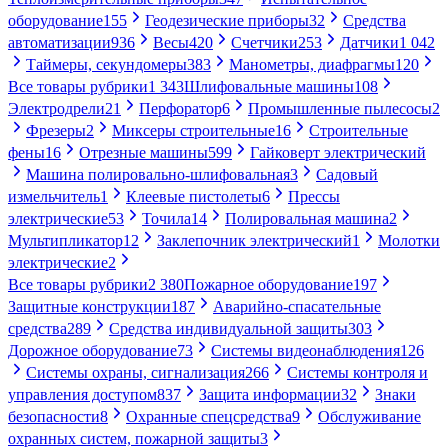
оборудование
155
Геодезические приборы
32
Средства
автоматизации
936
Весы
420
Счетчики
253
Датчики
1 042
Таймеры, секундомеры
383
Манометры, диафрагмы
120
Все товары рубрики
1 343
Шлифовальные машины
108
Электродрели
21
Перфоратор
6
Промышленные пылесосы
2
Фрезеры
2
Миксеры строительные
16
Строительные
фены
16
Отрезные машины
599
Гайковерт электрический
Машина полировально-шлифовальная
3
Садовый
измельчитель
1
Клеевые пистолеты
6
Прессы
электрические
53
Точила
14
Полировальная машина
2
Мультипликатор
12
Заклепочник электрический
1
Молотки
электрические
2
Все товары рубрики
2 380
Пожарное оборудование
197
Защитные конструкции
187
Аварийно-спасательные
средства
289
Средства индивидуальной защиты
303
Дорожное оборудование
73
Системы видеонаблюдения
126
Системы охраны, сигнализация
266
Системы контроля и
управления доступом
837
Защита информации
32
Знаки
безопасности
8
Охранные спецсредства
9
Обслуживание
охранных систем, пожарной защиты
3