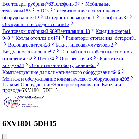
Все товары рубрики
763
Телефоны
97
Мобильные
телефоны
185
АТС
3
Телевизионное и спутниковое
оборудование
212
Интернет провайдеры
1
Телефония
32
Обслуживание средств связи
13
Все товары рубрики
3 989
Вентиляция
113
Кондиционеры
1
948
Котлы отопления
474
Радиаторы отопления, батареи
91
Водонагреватели
28
Баки, гидроаккумуляторы
2
Воздушное отопление
97
Теплый пол и кабельные системы
отопления
162
Печи
34
Обогреватели
3
Очистители
воздуха
24
Отопительное оборудование
63
Комплектующие для климатического оборудования
646
Монтаж и обслуживание климатического оборудования
205
Главная
›
Оборудование
›
Электрооборудование
›
Кабели и
провода
›
6XV1801-5DH15
6XV1801-5DH15