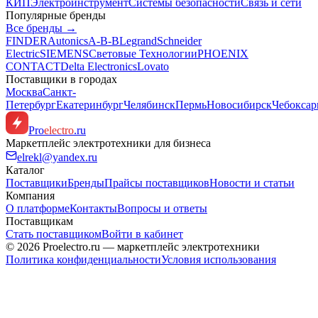
КИП
Электроинструмент
Системы безопасности
Связь и сети
Популярные бренды
Все бренды →
FINDER
Autonics
A-B-B
Legrand
Schneider
Electric
SIEMENS
Световые Технологии
PHOENIX
CONTACT
Delta Electronics
Lovato
Поставщики в городах
Москва
Санкт-
Петербург
Екатеринбург
Челябинск
Пермь
Новосибирск
Чебокса
Pro
electro
.ru
Маркетплейс электротехники для бизнеса
elrekl@yandex.ru
Каталог
Поставщики
Бренды
Прайсы поставщиков
Новости и статьи
Компания
О платформе
Контакты
Вопросы и ответы
Поставщикам
Стать поставщиком
Войти в кабинет
© 2026 Proelectro.ru — маркетплейс электротехники
Политика конфиденциальности
Условия использования