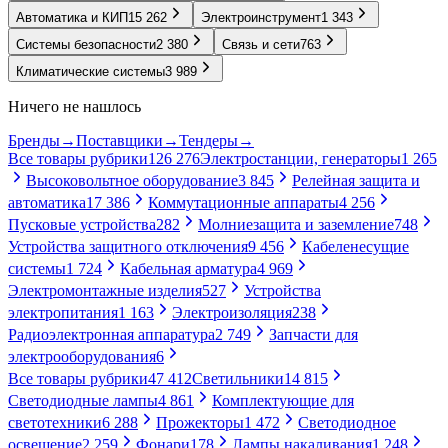
Автоматика и КИП
15 262
Электроинструмент
1 343
Системы безопасности
2 380
Связь и сети
763
Климатические системы
3 989
Ничего не нашлось
Бренды
→
Поставщики
→
Тендеры
→
Все товары рубрики
126 276
Электростанции, генераторы
1 265
Высоковольтное оборудование
3 845
Релейная защита и
автоматика
17 386
Коммутационные аппараты
4 256
Пусковые устройства
282
Молниезащита и заземление
748
Устройства защитного отключения
9 456
Кабеленесущие
системы
1 724
Кабельная арматура
4 969
Электромонтажные изделия
527
Устройства
электропитания
1 163
Электроизоляция
238
Радиоэлектронная аппаратура
2 749
Запчасти для
электрооборудования
6
Все товары рубрики
47 412
Светильники
14 815
Светодиодные лампы
4 861
Комплектующие для
светотехники
6 288
Прожекторы
1 472
Светодиодное
освещение
2 259
Фонари
178
Лампы накаливания
1 248