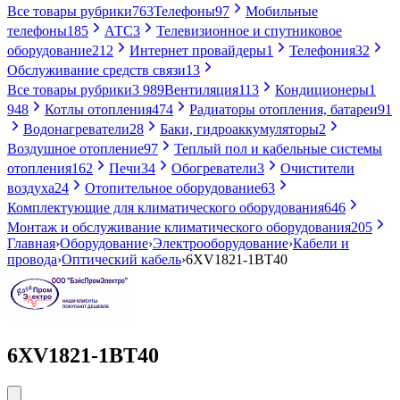
Все товары рубрики
763
Телефоны
97
Мобильные
телефоны
185
АТС
3
Телевизионное и спутниковое
оборудование
212
Интернет провайдеры
1
Телефония
32
Обслуживание средств связи
13
Все товары рубрики
3 989
Вентиляция
113
Кондиционеры
1
948
Котлы отопления
474
Радиаторы отопления, батареи
91
Водонагреватели
28
Баки, гидроаккумуляторы
2
Воздушное отопление
97
Теплый пол и кабельные системы
отопления
162
Печи
34
Обогреватели
3
Очистители
воздуха
24
Отопительное оборудование
63
Комплектующие для климатического оборудования
646
Монтаж и обслуживание климатического оборудования
205
Главная
›
Оборудование
›
Электрооборудование
›
Кабели и
провода
›
Оптический кабель
›
6XV1821-1BT40
6XV1821-1BT40