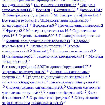
оборудование
155
Геодезические приборы
32
Средства
автоматизации
936
Весы
420
Счетчики
253
Датчики
1 042
Таймеры, секундомеры
383
Манометры, диафрагмы
120
Все товары рубрики
1 343
Шлифовальные машины
108
Электродрели
21
Перфоратор
6
Промышленные пылесосы
2
Фрезеры
2
Миксеры строительные
16
Строительные
фены
16
Отрезные машины
599
Гайковерт электрический
Машина полировально-шлифовальная
3
Садовый
измельчитель
1
Клеевые пистолеты
6
Прессы
электрические
53
Точила
14
Полировальная машина
2
Мультипликатор
12
Заклепочник электрический
1
Молотки
электрические
2
Все товары рубрики
2 380
Пожарное оборудование
197
Защитные конструкции
187
Аварийно-спасательные
средства
289
Средства индивидуальной защиты
303
Дорожное оборудование
73
Системы видеонаблюдения
126
Системы охраны, сигнализация
266
Системы контроля и
управления доступом
837
Защита информации
32
Знаки
безопасности
8
Охранные спецсредства
9
Обслуживание
охранных систем, пожарной защиты
3