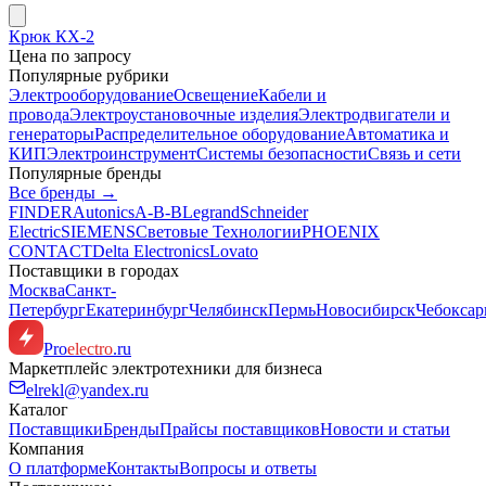
Крюк КХ-2
Цена по запросу
Популярные рубрики
Электрооборудование
Освещение
Кабели и
провода
Электроустановочные изделия
Электродвигатели и
генераторы
Распределительное оборудование
Автоматика и
КИП
Электроинструмент
Системы безопасности
Связь и сети
Популярные бренды
Все бренды →
FINDER
Autonics
A-B-B
Legrand
Schneider
Electric
SIEMENS
Световые Технологии
PHOENIX
CONTACT
Delta Electronics
Lovato
Поставщики в городах
Москва
Санкт-
Петербург
Екатеринбург
Челябинск
Пермь
Новосибирск
Чебокса
Pro
electro
.ru
Маркетплейс электротехники для бизнеса
elrekl@yandex.ru
Каталог
Поставщики
Бренды
Прайсы поставщиков
Новости и статьи
Компания
О платформе
Контакты
Вопросы и ответы