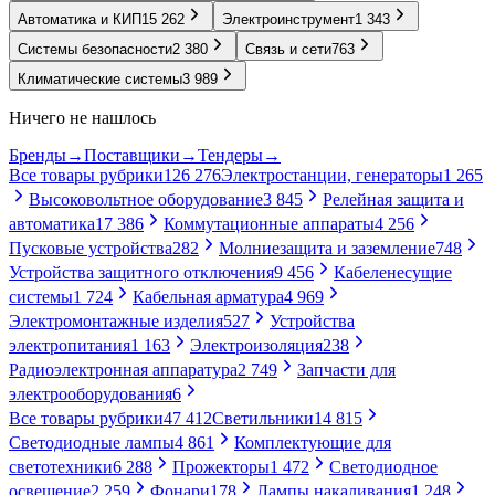
Автоматика и КИП
15 262
Электроинструмент
1 343
Системы безопасности
2 380
Связь и сети
763
Климатические системы
3 989
Ничего не нашлось
Бренды
→
Поставщики
→
Тендеры
→
Все товары рубрики
126 276
Электростанции, генераторы
1 265
Высоковольтное оборудование
3 845
Релейная защита и
автоматика
17 386
Коммутационные аппараты
4 256
Пусковые устройства
282
Молниезащита и заземление
748
Устройства защитного отключения
9 456
Кабеленесущие
системы
1 724
Кабельная арматура
4 969
Электромонтажные изделия
527
Устройства
электропитания
1 163
Электроизоляция
238
Радиоэлектронная аппаратура
2 749
Запчасти для
электрооборудования
6
Все товары рубрики
47 412
Светильники
14 815
Светодиодные лампы
4 861
Комплектующие для
светотехники
6 288
Прожекторы
1 472
Светодиодное
освещение
2 259
Фонари
178
Лампы накаливания
1 248