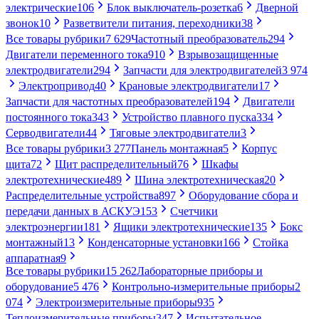
электрические
106
Блок выключатель-розетка
6
Дверной
звонок
10
Разветвители питания, переходники
38
Все товары рубрики
7 629
Частотный преобразователь
294
Двигатели переменного тока
910
Взрывозащищенные
электродвигатели
294
Запчасти для электродвигателей
3 974
Электропривод
40
Крановые электродвигатели
17
Запчасти для частотных преобразователей
194
Двигатели
постоянного тока
343
Устройство плавного пуска
334
Серводвигатели
44
Тяговые электродвигатели
3
Все товары рубрики
3 277
Панель монтажная
5
Корпус
щита
72
Щит распределительный
76
Шкафы
электротехнические
489
Шина электротехническая
20
Распределительные устройства
897
Оборудование сбора и
передачи данных в АСКУЭ
153
Счетчики
электроэнергии
181
Ящики электротехнические
135
Бокс
монтажный
13
Конденсаторные установки
166
Стойка
аппаратная
9
Все товары рубрики
15 262
Лабораторные приборы и
оборудование
5 476
Контрольно-измерительные приборы
2
074
Электроизмерительные приборы
935
Теплоизмерительные приборы
347
Испытательное