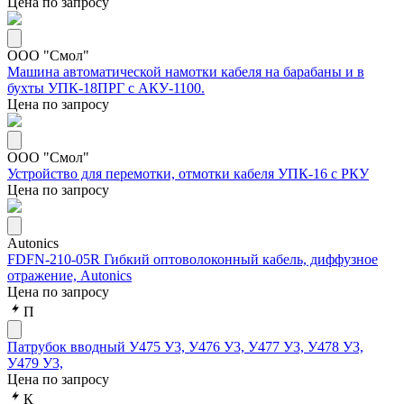
Цена по запросу
ООО "Смол"
Машина автоматической намотки кабеля на барабаны и в
бухты УПК-18ПРГ с АКУ-1100.
Цена по запросу
ООО "Смол"
Устройство для перемотки, отмотки кабеля УПК-16 с РКУ
Цена по запросу
Autonics
FDFN-210-05R Гибкий оптоволоконный кабель, диффузное
отражение, Autonics
Цена по запросу
П
Патрубок вводный У475 У3, У476 У3, У477 У3, У478 У3,
У479 У3,
Цена по запросу
К