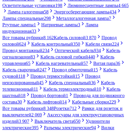
Осветительные установки
198
Люминесцентные лампы
4 665
Лампа галогенная
58
Энергосберегающие лампы
434
Лампы специальные
298
Металлогалогенная лампа
7
Ртутные лампы
1
Натриевые лампы
3
Лампа
индукционная
33
Все товары рубрики
8 162
Кабель силовой
3 870
Провод
силовой
624
Кабель контрольный
350
Кабели связи
224
Провод монтажный
234
Оптический кабель
934
Кабель
сигнализации
83
Кабель силовой гибкий
440
Кабель
управления
65
Кабель нагревательный
57
Витая пара
36
Кабель сварочный
247
Провод обмоточный
15
Кабель
судовой
118
Провод термостойкий
15
Провод
неизолированный
45
Кабель специальный
36
Кабель
телевизионный
11
Кабель термоэлектродный
10
Кабель
шахтный
18
Провод бортовой
1
Провода для подвижного
состава
30
Кабель лифтовой
14
Кабельные сборки
229
Все товары рубрики
8 348
Розетки
712
Рамки для розеток и
выключателей
2 069
Аксессуары для электроустановочных
изделий
3 907
Выключатель света
650
Удлинители
электрические
395
Разъемы электрические
94
Вилки