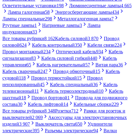
Осветительные установки
198
Люминесцентные лампы
4 665
Лампа галогенная
58
Энергосберегающие лампы
434
Лампы специальные
298
Металлогалогенная лампа
7
Ртутные лампы
1
Натриевые лампы
3
Лампа
индукционная
33
Все товары рубрики
8 162
Кабель силовой
3 870
Провод
силовой
624
Кабель контрольный
350
Кабели связи
224
Провод монтажный
234
Оптический кабель
934
Кабель
сигнализации
83
Кабель силовой гибкий
440
Кабель
управления
65
Кабель нагревательный
57
Витая пара
36
Кабель сварочный
247
Провод обмоточный
15
Кабель
судовой
118
Провод термостойкий
15
Провод
неизолированный
45
Кабель специальный
36
Кабель
телевизионный
11
Кабель термоэлектродный
10
Кабель
шахтный
18
Провод бортовой
1
Провода для подвижного
состава
30
Кабель лифтовой
14
Кабельные сборки
229
Все товары рубрики
8 348
Розетки
712
Рамки для розеток и
выключателей
2 069
Аксессуары для электроустановочных
изделий
3 907
Выключатель света
650
Удлинители
электрические
395
Разъемы электрические
94
Вилки