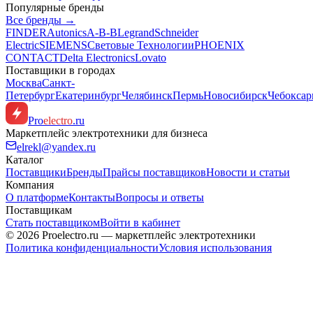
Популярные бренды
Все бренды →
FINDER
Autonics
A-B-B
Legrand
Schneider
Electric
SIEMENS
Световые Технологии
PHOENIX
CONTACT
Delta Electronics
Lovato
Поставщики в городах
Москва
Санкт-
Петербург
Екатеринбург
Челябинск
Пермь
Новосибирск
Чебокса
Pro
electro
.ru
Маркетплейс электротехники для бизнеса
elrekl@yandex.ru
Каталог
Поставщики
Бренды
Прайсы поставщиков
Новости и статьи
Компания
О платформе
Контакты
Вопросы и ответы
Поставщикам
Стать поставщиком
Войти в кабинет
© 2026 Proelectro.ru — маркетплейс электротехники
Политика конфиденциальности
Условия использования