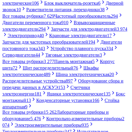
электрические
106
Блок выключатель-розетка
6
Дверной
звонок
10
Разветвители питания, переходники
38
Все товары рубрики
7 629
Частотный преобразователь
294
Двигатели переменного тока
910
Взрывозащищенные
электродвигатели
294
Запчасти для электродвигателей
3 974
Электропривод
40
Крановые электродвигатели
17
Запчасти для частотных преобразователей
194
Двигатели
постоянного тока
343
Устройство плавного пуска
334
Серводвигатели
44
Тяговые электродвигатели
3
Все товары рубрики
3 277
Панель монтажная
5
Корпус
щита
72
Щит распределительный
76
Шкафы
электротехнические
489
Шина электротехническая
20
Распределительные устройства
897
Оборудование сбора и
передачи данных в АСКУЭ
153
Счетчики
электроэнергии
181
Ящики электротехнические
135
Бокс
монтажный
13
Конденсаторные установки
166
Стойка
аппаратная
9
Все товары рубрики
15 262
Лабораторные приборы и
оборудование
5 476
Контрольно-измерительные приборы
2
074
Электроизмерительные приборы
935
Теплоизмерительные приборы
347
Испытательное