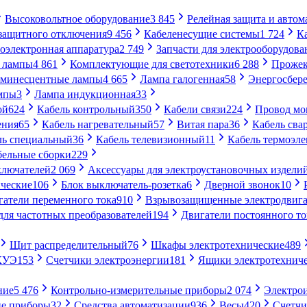
Высоковольтное оборудование
3 845
Релейная защита и автом
 защитного отключения
9 456
Кабеленесущие системы
1 724
К
оэлектронная аппаратура
2 749
Запчасти для электрооборудова
 лампы
4 861
Комплектующие для светотехники
6 288
Проже
минесцентные лампы
4 665
Лампа галогенная
58
Энергосбер
мпы
3
Лампа индукционная
33
ой
624
Кабель контрольный
350
Кабели связи
224
Провод м
ения
65
Кабель нагревательный
57
Витая пара
36
Кабель сва
ль специальный
36
Кабель телевизионный
11
Кабель термоэл
бельные сборки
229
ключателей
2 069
Аксессуары для электроустановочных издели
ческие
106
Блок выключатель-розетка
6
Дверной звонок
10
гатели переменного тока
910
Взрывозащищенные электродвига
для частотных преобразователей
194
Двигатели постоянного то
Щит распределительный
76
Шкафы электротехнические
489
СКУЭ
153
Счетчики электроэнергии
181
Ящики электротехнич
ние
5 476
Контрольно-измерительные приборы
2 074
Электро
ие приборы
32
Средства автоматизации
936
Весы
420
Счетч