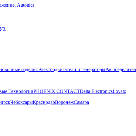
жение, Autonics
У3,
новочные изделия
Электродвигатели и генераторы
Распределител
вые Технологии
PHOENIX CONTACT
Delta Electronics
Lovato
бирск
Чебоксары
Краснодар
Воронеж
Самара