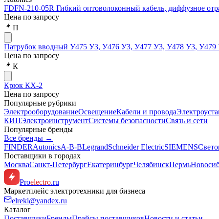
FDFN-210-05R Гибкий оптоволоконный кабель, диффузное отра
Цена по запросу
П
Патрубок вводный У475 У3, У476 У3, У477 У3, У478 У3, У479 
Цена по запросу
К
Крюк КХ-2
Цена по запросу
Популярные рубрики
Электрооборудование
Освещение
Кабели и провода
Электроуста
КИП
Электроинструмент
Системы безопасности
Связь и сети
Популярные бренды
Все бренды →
FINDER
Autonics
A-B-B
Legrand
Schneider Electric
SIEMENS
Свето
Поставщики в городах
Москва
Санкт-Петербург
Екатеринбург
Челябинск
Пермь
Новоси
Pro
electro
.ru
Маркетплейс электротехники для бизнеса
elrekl@yandex.ru
Каталог
Поставщики
Бренды
Прайсы поставщиков
Новости и статьи