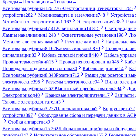
Бренды
→
Поставщики
→
Тендеры
→
Все товары рубрики
126 276
Электростанции, генераторы
1 265
устройства
282
Молниезащита и заземление
748
Устройства
Устройства электропитания
1 163
Электроизоляция
238
Ради
Все товары рубрики
47 412
Светильники
14 815
Светодиодные
Лампы накаливания
1 248
Осветительные установки
198
Лю
Металлогалогенная лампа
7
Ртутные лампы
1
Натриевые ла
Все товары рубрики
8 162
Кабель силовой
3 870
Провод силов
сигнализации
83
Кабель силовой гибкий
440
Кабель управл
Провод термостойкий
15
Провод неизолированный
45
Кабе
Провода для подвижного состава
30
Кабель лифтовой
14
Ка
Все товары рубрики
8 348
Розетки
712
Рамки для розеток и вы
электрические
395
Разъемы электрические
94
Вилки электри
Все товары рубрики
7 629
Частотный преобразователь
294
Дви
Электропривод
40
Крановые электродвигатели
17
Запчасти 
Тяговые электродвигатели
3
Все товары рубрики
3 277
Панель монтажная
5
Корпус щита
72
устройства
897
Оборудование сбора и передачи данных в А
Стойка аппаратная
9
Все товары рубрики
15 262
Лабораторные приборы и оборудова
приборы
347
Испытательное оборудование
155
Геодезическ