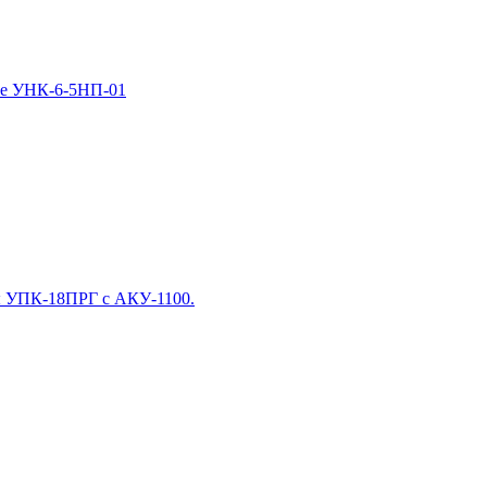
ное УНК-6-5НП-01
ты УПК-18ПРГ с АКУ-1100.