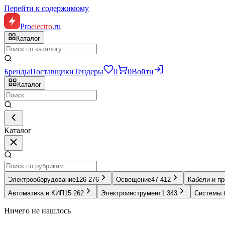
Перейти к содержимому
Pro
electro
.ru
Каталог
Бренды
Поставщики
Тендеры
0
0
Войти
Каталог
Каталог
Электрооборудование
126 276
Освещение
47 412
Кабели и п
Автоматика и КИП
15 262
Электроинструмент
1 343
Системы 
Ничего не нашлось