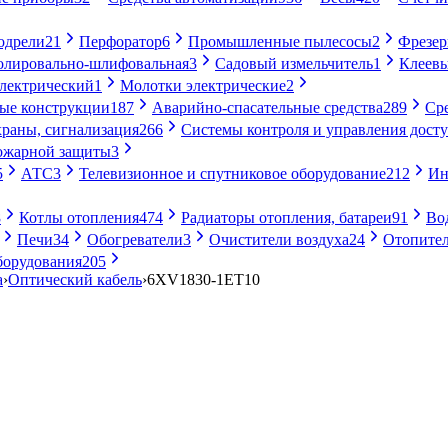
одрели
21
Перфоратор
6
Промышленные пылесосы
2
Фрезе
лировально-шлифовальная
3
Садовый измельчитель
1
Клеевы
электрический
1
Молотки электрические
2
ые конструкции
187
Аварийно-спасательные средства
289
Ср
раны, сигнализация
266
Системы контроля и управления дост
ожарной защиты
3
5
АТС
3
Телевизионное и спутниковое оборудование
212
Ин
8
Котлы отопления
474
Радиаторы отопления, батареи
91
Во
Печи
34
Обогреватели
3
Очистители воздуха
24
Отопител
борудования
205
а
›
Оптический кабель
›
6XV1830-1ET10