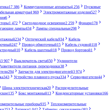
атика
17 386
Коммутационные аппараты
4 256
Пусковые
абельная арматура
4 969
Электромонтажные изделия
527
ния
6
кторы
1 472
Светодиодное освещение
2 259
Фонари
178
егающие лампы
434
Лампы специальные
298
онтажный
234
Оптический кабель
934
Кабель
рочный
247
Провод обмоточный
15
Кабель судовой
118
ектродный
10
Кабель шахтный
18
Провод бортовой
1
й
3 907
Выключатель света
650
Удлинители
Разветвители питания, переходники
38
тели
294
Запчасти для электродвигателей
3 974
ка
343
Устройство плавного пуска
334
Серводвигатели
44
Шина электротехническая
20
Распределительные
еские
135
Бокс монтажный
13
Конденсаторные установки
166
измерительные приборы
935
Теплоизмерительные
ики
253
Датчики
1 042
Таймеры, секундомеры
383