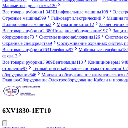
Манометры, диафрагмы
120
Все товары рубрики
1 343
Шлифовальные машины
108
Электр
Отрезные машины
599
Гайковерт электрический
Машина по
Полировальная машина
2
Мультипликатор
12
Заклепочник 
Все товары рубрики
2 380
Пожарное оборудование
197
Защитн
оборудование
73
Системы видеонаблюдения
126
Системы ох
Охранные спецсредства
9
Обслуживание охранных систем, п
Все товары рубрики
763
Телефоны
97
Мобильные телефоны
18
связи
13
Все товары рубрики
3 989
Вентиляция
113
Кондиционеры
1 94
отопление
97
Теплый пол и кабельные системы отопления
162
оборудования
646
Монтаж и обслуживание климатического о
Главная
›
Оборудование
›
Электрооборудование
›
Кабели и провод
6XV1830-1ET10