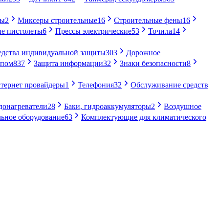
ры
2
Миксеры строительные
16
Строительные фены
16
е пистолеты
6
Прессы электрические
53
Точила
14
едства индивидуальной защиты
303
Дорожное
упом
837
Защита информации
32
Знаки безопасности
8
тернет провайдеры
1
Телефония
32
Обслуживание средств
донагреватели
28
Баки, гидроаккумуляторы
2
Воздушное
ьное оборудование
63
Комплектующие для климатического