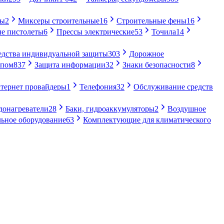
ры
2
Миксеры строительные
16
Строительные фены
16
е пистолеты
6
Прессы электрические
53
Точила
14
едства индивидуальной защиты
303
Дорожное
упом
837
Защита информации
32
Знаки безопасности
8
тернет провайдеры
1
Телефония
32
Обслуживание средств
донагреватели
28
Баки, гидроаккумуляторы
2
Воздушное
ьное оборудование
63
Комплектующие для климатического