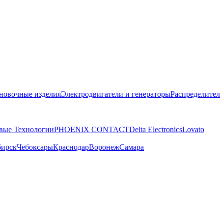
новочные изделия
Электродвигатели и генераторы
Распределител
вые Технологии
PHOENIX CONTACT
Delta Electronics
Lovato
бирск
Чебоксары
Краснодар
Воронеж
Самара