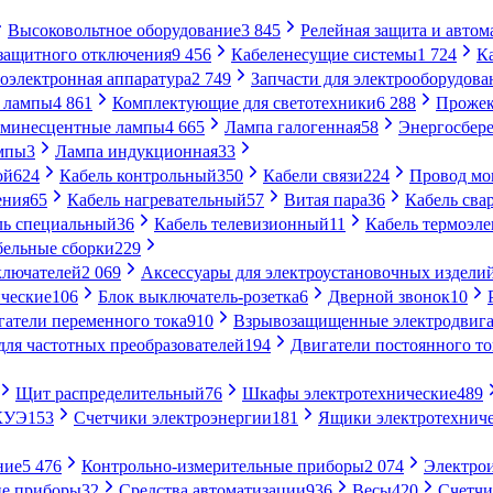
Высоковольтное оборудование
3 845
Релейная защита и автом
 защитного отключения
9 456
Кабеленесущие системы
1 724
К
оэлектронная аппаратура
2 749
Запчасти для электрооборудова
 лампы
4 861
Комплектующие для светотехники
6 288
Проже
минесцентные лампы
4 665
Лампа галогенная
58
Энергосбер
мпы
3
Лампа индукционная
33
ой
624
Кабель контрольный
350
Кабели связи
224
Провод м
ения
65
Кабель нагревательный
57
Витая пара
36
Кабель сва
ль специальный
36
Кабель телевизионный
11
Кабель термоэл
бельные сборки
229
ключателей
2 069
Аксессуары для электроустановочных издели
ческие
106
Блок выключатель-розетка
6
Дверной звонок
10
гатели переменного тока
910
Взрывозащищенные электродвига
для частотных преобразователей
194
Двигатели постоянного то
Щит распределительный
76
Шкафы электротехнические
489
СКУЭ
153
Счетчики электроэнергии
181
Ящики электротехнич
ние
5 476
Контрольно-измерительные приборы
2 074
Электро
ие приборы
32
Средства автоматизации
936
Весы
420
Счетч