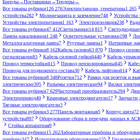
Бренды
→
Поставщики
→
Тендеры
→
Все товары рубрики
126 276
Электростанции, генераторы
1 265
устройства
282
Молниезащита и заземление
748
Устройства
Устройства электропитания
1 163
Электроизоляция
238
Ради
Все товары рубрики
47 412
Светильники
14 815
Светодиодные
Лампы накаливания
1 248
Осветительные установки
198
Лю
Металлогалогенная лампа
7
Ртутные лампы
1
Натриевые ла
Все товары рубрики
8 162
Кабель силовой
3 870
Провод силов
сигнализации
83
Кабель силовой гибкий
440
Кабель управл
Провод термостойкий
15
Провод неизолированный
45
Кабе
Провода для подвижного состава
30
Кабель лифтовой
14
Ка
Все товары рубрики
8 348
Розетки
712
Рамки для розеток и вы
электрические
395
Разъемы электрические
94
Вилки электри
Все товары рубрики
7 629
Частотный преобразователь
294
Дви
Электропривод
40
Крановые электродвигатели
17
Запчасти 
Тяговые электродвигатели
3
Все товары рубрики
3 277
Панель монтажная
5
Корпус щита
72
устройства
897
Оборудование сбора и передачи данных в А
Стойка аппаратная
9
Все товары рубрики
15 262
Лабораторные приборы и оборудова
приборы
347
Испытательное оборудование
155
Геодезическ