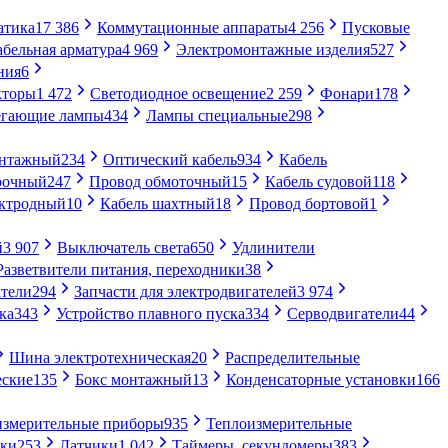
атика
17 386
Коммутационные аппараты
4 256
Пусковые
абельная арматура
4 969
Электромонтажные изделия
527
ния
6
кторы
1 472
Светодиодное освещение
2 259
Фонари
178
егающие лампы
434
Лампы специальные
298
онтажный
234
Оптический кабель
934
Кабель
рочный
247
Провод обмоточный
15
Кабель судовой
118
ектродный
10
Кабель шахтный
18
Провод бортовой
1
й
3 907
Выключатель света
650
Удлинители
Разветвители питания, переходники
38
тели
294
Запчасти для электродвигателей
3 974
ка
343
Устройство плавного пуска
334
Серводвигатели
44
Шина электротехническая
20
Распределительные
еские
135
Бокс монтажный
13
Конденсаторные установки
166
измерительные приборы
935
Теплоизмерительные
ики
253
Датчики
1 042
Таймеры, секундомеры
383