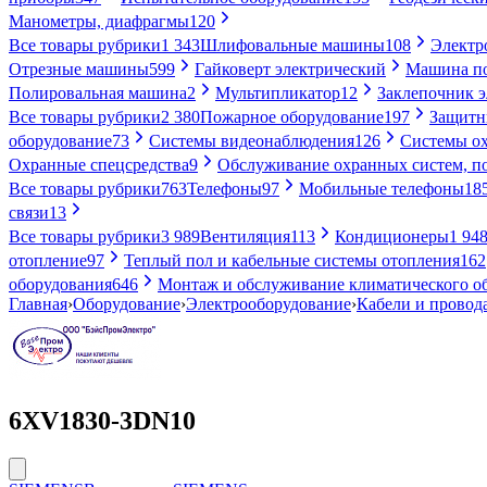
Манометры, диафрагмы
120
Все товары рубрики
1 343
Шлифовальные машины
108
Электр
Отрезные машины
599
Гайковерт электрический
Машина по
Полировальная машина
2
Мультипликатор
12
Заклепочник 
Все товары рубрики
2 380
Пожарное оборудование
197
Защитн
оборудование
73
Системы видеонаблюдения
126
Системы ох
Охранные спецсредства
9
Обслуживание охранных систем, п
Все товары рубрики
763
Телефоны
97
Мобильные телефоны
18
связи
13
Все товары рубрики
3 989
Вентиляция
113
Кондиционеры
1 94
отопление
97
Теплый пол и кабельные системы отопления
162
оборудования
646
Монтаж и обслуживание климатического о
Главная
›
Оборудование
›
Электрооборудование
›
Кабели и провод
6XV1830-3DN10