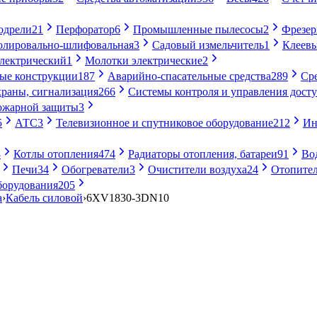
одрели
21
Перфоратор
6
Промышленные пылесосы
2
Фрезе
лировально-шлифовальная
3
Садовый измельчитель
1
Клеевы
электрический
1
Молотки электрические
2
ые конструкции
187
Аварийно-спасательные средства
289
Ср
раны, сигнализация
266
Системы контроля и управления дост
ожарной защиты
3
5
АТС
3
Телевизионное и спутниковое оборудование
212
Ин
8
Котлы отопления
474
Радиаторы отопления, батареи
91
Во
Печи
34
Обогреватели
3
Очистители воздуха
24
Отопител
борудования
205
а
›
Кабель силовой
›
6XV1830-3DN10