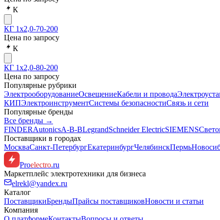
К
КГ 1х2,0-70-200
Цена по запросу
К
КГ 1х2,0-80-200
Цена по запросу
Популярные рубрики
Электрооборудование
Освещение
Кабели и провода
Электроуста
КИП
Электроинструмент
Системы безопасности
Связь и сети
Популярные бренды
Все бренды →
FINDER
Autonics
A-B-B
Legrand
Schneider Electric
SIEMENS
Свето
Поставщики в городах
Москва
Санкт-Петербург
Екатеринбург
Челябинск
Пермь
Новоси
Pro
electro
.ru
Маркетплейс электротехники для бизнеса
elrekl@yandex.ru
Каталог
Поставщики
Бренды
Прайсы поставщиков
Новости и статьи
Компания
О платформе
Контакты
Вопросы и ответы