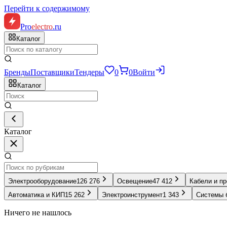
Перейти к содержимому
Pro
electro
.ru
Каталог
Бренды
Поставщики
Тендеры
0
0
Войти
Каталог
Каталог
Электрооборудование
126 276
Освещение
47 412
Кабели и п
Автоматика и КИП
15 262
Электроинструмент
1 343
Системы 
Ничего не нашлось