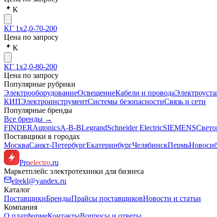
К
КГ 1х2,0-70-200
Цена по запросу
К
КГ 1х2,0-80-200
Цена по запросу
Популярные рубрики
Электрооборудование
Освещение
Кабели и провода
Электроуста
КИП
Электроинструмент
Системы безопасности
Связь и сети
Популярные бренды
Все бренды →
FINDER
Autonics
A-B-B
Legrand
Schneider Electric
SIEMENS
Свето
Поставщики в городах
Москва
Санкт-Петербург
Екатеринбург
Челябинск
Пермь
Новоси
Pro
electro
.ru
Маркетплейс электротехники для бизнеса
elrekl@yandex.ru
Каталог
Поставщики
Бренды
Прайсы поставщиков
Новости и статьи
Компания
О платформе
Контакты
Вопросы и ответы