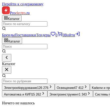
Перейти к содержимому
Pro
electro
.ru
Каталог
Бренды
Поставщики
Тендеры
0
0
Войти
Каталог
Каталог
Электрооборудование
126 276
Освещение
47 412
Кабели и п
Автоматика и КИП
15 262
Электроинструмент
1 343
Системы 
Ничего не нашлось