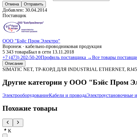
Отмена
Отправить
Добавлен:
30.04.2014
Поставщик
ООО "Бэйс Пром Электро"
Воронеж · кабельно-проводниковая продукция
5 343 товара
Был в сети 13.11.2018
+7 (473) 202-50-20
Профиль поставщика →
Все товары поставщ
Описание
SIMATIC NET, TP-КОРД ДЛЯ INDUSTRIAL ETHERNET, RJ
Другие категории у ООО "Бэйс Пром Э
Электрооборудование
Кабели и провода
Электроустановочные и
Похожие товары
К