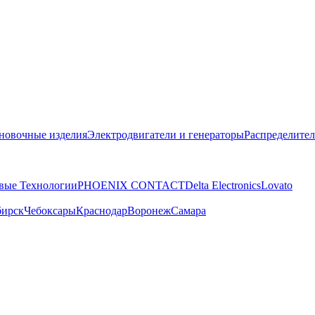
новочные изделия
Электродвигатели и генераторы
Распределител
вые Технологии
PHOENIX CONTACT
Delta Electronics
Lovato
бирск
Чебоксары
Краснодар
Воронеж
Самара