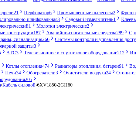
одрели
21
Перфоратор
6
Промышленные пылесосы
2
Фрезе
лировально-шлифовальная
3
Садовый измельчитель
1
Клеевы
электрический
1
Молотки электрические
2
ые конструкции
187
Аварийно-спасательные средства
289
Ср
раны, сигнализация
266
Системы контроля и управления дост
ожарной защиты
3
5
АТС
3
Телевизионное и спутниковое оборудование
212
Ин
8
Котлы отопления
474
Радиаторы отопления, батареи
91
Во
Печи
34
Обогреватели
3
Очистители воздуха
24
Отопител
борудования
205
а
›
Кабель силовой
›
6XV1850-2GH60