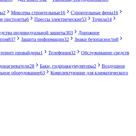
ры
2
Миксеры строительные
16
Строительные фены
16
е пистолеты
6
Прессы электрические
53
Точила
14
едства индивидуальной защиты
303
Дорожное
упом
837
Защита информации
32
Знаки безопасности
8
тернет провайдеры
1
Телефония
32
Обслуживание средств
донагреватели
28
Баки, гидроаккумуляторы
2
Воздушное
ьное оборудование
63
Комплектующие для климатического