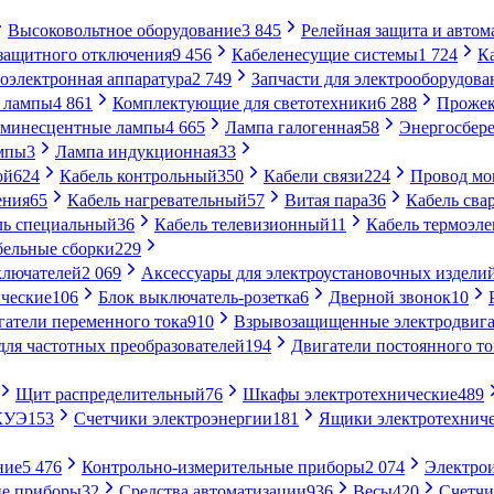
Высоковольтное оборудование
3 845
Релейная защита и автом
 защитного отключения
9 456
Кабеленесущие системы
1 724
К
оэлектронная аппаратура
2 749
Запчасти для электрооборудова
 лампы
4 861
Комплектующие для светотехники
6 288
Проже
минесцентные лампы
4 665
Лампа галогенная
58
Энергосбер
мпы
3
Лампа индукционная
33
ой
624
Кабель контрольный
350
Кабели связи
224
Провод м
ения
65
Кабель нагревательный
57
Витая пара
36
Кабель сва
ль специальный
36
Кабель телевизионный
11
Кабель термоэл
бельные сборки
229
ключателей
2 069
Аксессуары для электроустановочных издели
ческие
106
Блок выключатель-розетка
6
Дверной звонок
10
гатели переменного тока
910
Взрывозащищенные электродвига
для частотных преобразователей
194
Двигатели постоянного то
Щит распределительный
76
Шкафы электротехнические
489
СКУЭ
153
Счетчики электроэнергии
181
Ящики электротехнич
ние
5 476
Контрольно-измерительные приборы
2 074
Электро
ие приборы
32
Средства автоматизации
936
Весы
420
Счетч