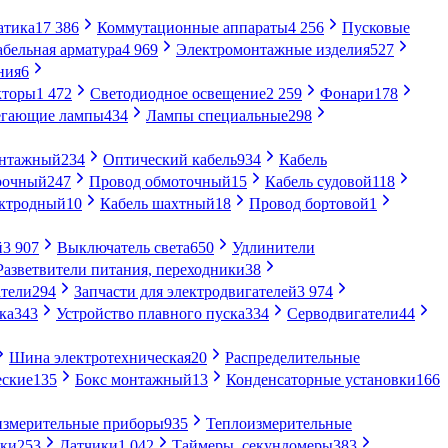
атика
17 386
Коммутационные аппараты
4 256
Пусковые
абельная арматура
4 969
Электромонтажные изделия
527
ния
6
кторы
1 472
Светодиодное освещение
2 259
Фонари
178
егающие лампы
434
Лампы специальные
298
онтажный
234
Оптический кабель
934
Кабель
рочный
247
Провод обмоточный
15
Кабель судовой
118
ектродный
10
Кабель шахтный
18
Провод бортовой
1
й
3 907
Выключатель света
650
Удлинители
Разветвители питания, переходники
38
тели
294
Запчасти для электродвигателей
3 974
ка
343
Устройство плавного пуска
334
Серводвигатели
44
Шина электротехническая
20
Распределительные
еские
135
Бокс монтажный
13
Конденсаторные установки
166
измерительные приборы
935
Теплоизмерительные
ики
253
Датчики
1 042
Таймеры, секундомеры
383