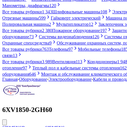
Манометры, диафрагмы
120
Все товары рубрики
1 343
Шлифовальные машины
108
Электр
Отрезные машины
599
Гайковерт электрический
Машина по
Полировальная машина
2
Мультипликатор
12
Заклепочник 
Все товары рубрики
2 380
Пожарное оборудование
197
Защитн
оборудование
73
Системы видеонаблюдения
126
Системы ох
Охранные спецсредства
9
Обслуживание охранных систем, п
Все товары рубрики
763
Телефоны
97
Мобильные телефоны
18
связи
13
Все товары рубрики
3 989
Вентиляция
113
Кондиционеры
1 94
отопление
97
Теплый пол и кабельные системы отопления
162
оборудования
646
Монтаж и обслуживание климатического о
Главная
›
Оборудование
›
Электрооборудование
›
Кабели и провод
6XV1850-2GH60