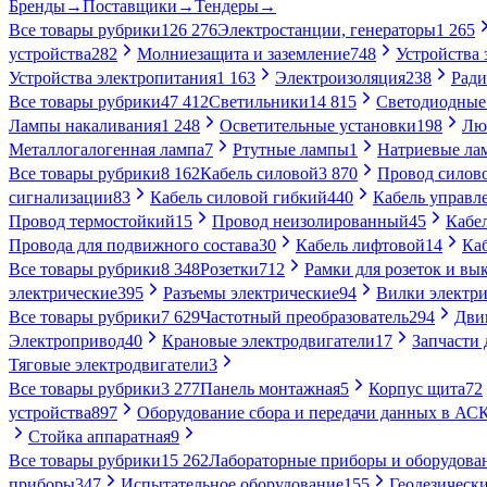
Бренды
→
Поставщики
→
Тендеры
→
Все товары рубрики
126 276
Электростанции, генераторы
1 265
устройства
282
Молниезащита и заземление
748
Устройства
Устройства электропитания
1 163
Электроизоляция
238
Ради
Все товары рубрики
47 412
Светильники
14 815
Светодиодные
Лампы накаливания
1 248
Осветительные установки
198
Лю
Металлогалогенная лампа
7
Ртутные лампы
1
Натриевые ла
Все товары рубрики
8 162
Кабель силовой
3 870
Провод силов
сигнализации
83
Кабель силовой гибкий
440
Кабель управл
Провод термостойкий
15
Провод неизолированный
45
Кабе
Провода для подвижного состава
30
Кабель лифтовой
14
Ка
Все товары рубрики
8 348
Розетки
712
Рамки для розеток и вы
электрические
395
Разъемы электрические
94
Вилки электри
Все товары рубрики
7 629
Частотный преобразователь
294
Дви
Электропривод
40
Крановые электродвигатели
17
Запчасти 
Тяговые электродвигатели
3
Все товары рубрики
3 277
Панель монтажная
5
Корпус щита
72
устройства
897
Оборудование сбора и передачи данных в А
Стойка аппаратная
9
Все товары рубрики
15 262
Лабораторные приборы и оборудова
приборы
347
Испытательное оборудование
155
Геодезическ