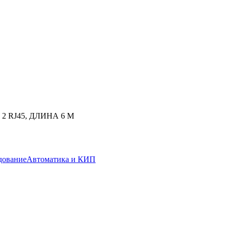
2 RJ45, ДЛИНА 6 M
дование
Автоматика и КИП