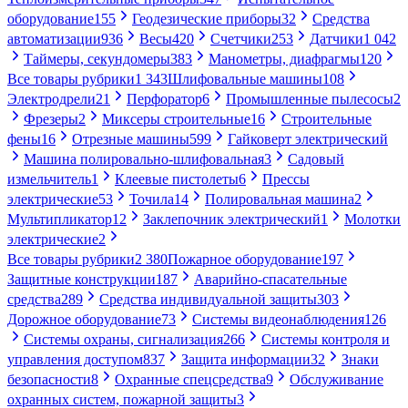
оборудование
155
Геодезические приборы
32
Средства
автоматизации
936
Весы
420
Счетчики
253
Датчики
1 042
Таймеры, секундомеры
383
Манометры, диафрагмы
120
Все товары рубрики
1 343
Шлифовальные машины
108
Электродрели
21
Перфоратор
6
Промышленные пылесосы
2
Фрезеры
2
Миксеры строительные
16
Строительные
фены
16
Отрезные машины
599
Гайковерт электрический
Машина полировально-шлифовальная
3
Садовый
измельчитель
1
Клеевые пистолеты
6
Прессы
электрические
53
Точила
14
Полировальная машина
2
Мультипликатор
12
Заклепочник электрический
1
Молотки
электрические
2
Все товары рубрики
2 380
Пожарное оборудование
197
Защитные конструкции
187
Аварийно-спасательные
средства
289
Средства индивидуальной защиты
303
Дорожное оборудование
73
Системы видеонаблюдения
126
Системы охраны, сигнализация
266
Системы контроля и
управления доступом
837
Защита информации
32
Знаки
безопасности
8
Охранные спецсредства
9
Обслуживание
охранных систем, пожарной защиты
3