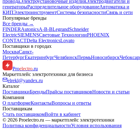
провода
Электроустановочные изделия
Электродвигатели и
генераторы
Распределительное оборудование
Автоматика и
КИП
Электроинструмент
Системы безопасности
Связь и сети
Популярные бренды
Все бренды →
FINDER
Autonics
A-B-B
Legrand
Schneider
Electric
SIEMENS
Световые Технологии
PHOENIX
CONTACT
Delta Electronics
Lovato
Поставщики в городах
Москва
Санкт-
Петербург
Екатеринбург
Челябинск
Пермь
Новосибирск
Чебокса
Pro
electro
.ru
Маркетплейс электротехники для бизнеса
elrekl@yandex.ru
Каталог
Поставщики
Бренды
Прайсы поставщиков
Новости и статьи
Компания
О платформе
Контакты
Вопросы и ответы
Поставщикам
Стать поставщиком
Войти в кабинет
© 2026 Proelectro.ru — маркетплейс электротехники
Политика конфиденциальности
Условия использования