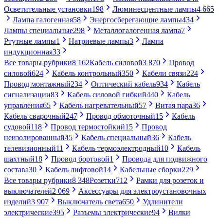
Осветительные установки
198
Люминесцентные лампы
4 665
Лампа галогенная
58
Энергосберегающие лампы
434
Лампы специальные
298
Металлогалогенная лампа
7
Ртутные лампы
1
Натриевые лампы
3
Лампа
индукционная
33
Все товары рубрики
8 162
Кабель силовой
3 870
Провод
силовой
624
Кабель контрольный
350
Кабели связи
224
Провод монтажный
234
Оптический кабель
934
Кабель
сигнализации
83
Кабель силовой гибкий
440
Кабель
управления
65
Кабель нагревательный
57
Витая пара
36
Кабель сварочный
247
Провод обмоточный
15
Кабель
судовой
118
Провод термостойкий
15
Провод
неизолированный
45
Кабель специальный
36
Кабель
телевизионный
11
Кабель термоэлектродный
10
Кабель
шахтный
18
Провод бортовой
1
Провода для подвижного
состава
30
Кабель лифтовой
14
Кабельные сборки
229
Все товары рубрики
8 348
Розетки
712
Рамки для розеток и
выключателей
2 069
Аксессуары для электроустановочных
изделий
3 907
Выключатель света
650
Удлинители
электрические
395
Разъемы электрические
94
Вилки