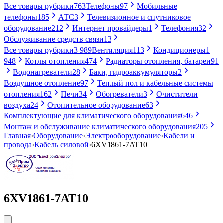
Все товары рубрики
763
Телефоны
97
Мобильные
телефоны
185
АТС
3
Телевизионное и спутниковое
оборудование
212
Интернет провайдеры
1
Телефония
32
Обслуживание средств связи
13
Все товары рубрики
3 989
Вентиляция
113
Кондиционеры
1
948
Котлы отопления
474
Радиаторы отопления, батареи
91
Водонагреватели
28
Баки, гидроаккумуляторы
2
Воздушное отопление
97
Теплый пол и кабельные системы
отопления
162
Печи
34
Обогреватели
3
Очистители
воздуха
24
Отопительное оборудование
63
Комплектующие для климатического оборудования
646
Монтаж и обслуживание климатического оборудования
205
Главная
›
Оборудование
›
Электрооборудование
›
Кабели и
провода
›
Кабель силовой
›
6XV1861-7AT10
6XV1861-7AT10