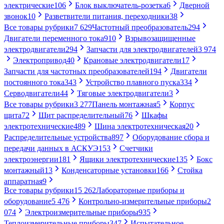
электрические
106
Блок выключатель-розетка
6
Дверной
звонок
10
Разветвители питания, переходники
38
Все товары рубрики
7 629
Частотный преобразователь
294
Двигатели переменного тока
910
Взрывозащищенные
электродвигатели
294
Запчасти для электродвигателей
3 974
Электропривод
40
Крановые электродвигатели
17
Запчасти для частотных преобразователей
194
Двигатели
постоянного тока
343
Устройство плавного пуска
334
Серводвигатели
44
Тяговые электродвигатели
3
Все товары рубрики
3 277
Панель монтажная
5
Корпус
щита
72
Щит распределительный
76
Шкафы
электротехнические
489
Шина электротехническая
20
Распределительные устройства
897
Оборудование сбора и
передачи данных в АСКУЭ
153
Счетчики
электроэнергии
181
Ящики электротехнические
135
Бокс
монтажный
13
Конденсаторные установки
166
Стойка
аппаратная
9
Все товары рубрики
15 262
Лабораторные приборы и
оборудование
5 476
Контрольно-измерительные приборы
2
074
Электроизмерительные приборы
935
Теплоизмерительные приборы
347
Испытательное