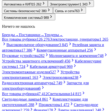
Автоматика и КИП
15 262
Электроинструмент
1 343
Системы безопасности
2 380
Связь и сети
763
Климатические системы
3 989
Ничего не нашлось
Бренды
→
Поставщики
→
Тендеры
→
Все товары рубрики
126 276
Электростанции, генераторы
1 265
Высоковольтное оборудование
3 845
Релейная защита и
автоматика
17 386
Коммутационные аппараты
4 256
Пусковые устройства
282
Молниезащита и заземление
748
Устройства защитного отключения
9 456
Кабеленесущие
системы
1 724
Кабельная арматура
4 969
Электромонтажные изделия
527
Устройства
электропитания
1 163
Электроизоляция
238
Радиоэлектронная аппаратура
2 749
Запчасти для
электрооборудования
6
Все товары рубрики
47 412
Светильники
14 815
Светодиодные лампы
4 861
Комплектующие для
светотехники
6 288
Прожекторы
1 472
Светодиодное
освещение
2 259
Фонари
178
Лампы накаливания
1 248