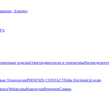
жение, Autonics
У3,
новочные изделия
Электродвигатели и генераторы
Распределител
вые Технологии
PHOENIX CONTACT
Delta Electronics
Lovato
бирск
Чебоксары
Краснодар
Воронеж
Самара