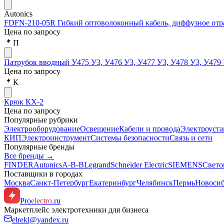
Autonics
FDFN-210-05R Гибкий оптоволоконный кабель, диффузное отра
Цена по запросу
П
Патрубок вводный У475 У3, У476 У3, У477 У3, У478 У3, У479 
Цена по запросу
К
Крюк КХ-2
Цена по запросу
Популярные рубрики
Электрооборудование
Освещение
Кабели и провода
Электроуста
КИП
Электроинструмент
Системы безопасности
Связь и сети
Популярные бренды
Все бренды →
FINDER
Autonics
A-B-B
Legrand
Schneider Electric
SIEMENS
Свето
Поставщики в городах
Москва
Санкт-Петербург
Екатеринбург
Челябинск
Пермь
Новоси
Pro
electro
.ru
Маркетплейс электротехники для бизнеса
elrekl@yandex.ru