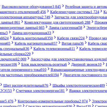
Высоковольтное оборудование
3 845
Релейная защита и автом
 защитного отключения
9 456
Кабеленесущие системы
1 724
К
оэлектронная аппаратура
2 749
Запчасти для электрооборудова
 лампы
4 861
Комплектующие для светотехники
6 288
Проже
минесцентные лампы
4 665
Лампа галогенная
58
Энергосбер
мпы
3
Лампа индукционная
33
ой
624
Кабель контрольный
350
Кабели связи
224
Провод м
ения
65
Кабель нагревательный
57
Витая пара
36
Кабель сва
ль специальный
36
Кабель телевизионный
11
Кабель термоэл
бельные сборки
229
ключателей
2 069
Аксессуары для электроустановочных издели
ческие
106
Блок выключатель-розетка
6
Дверной звонок
10
гатели переменного тока
910
Взрывозащищенные электродвига
для частотных преобразователей
194
Двигатели постоянного то
Щит распределительный
76
Шкафы электротехнические
489
СКУЭ
153
Счетчики электроэнергии
181
Ящики электротехнич
ние
5 476
Контрольно-измерительные приборы
2 074
Электро
ие приборы
32
Средства автоматизации
936
Весы
420
Счетч