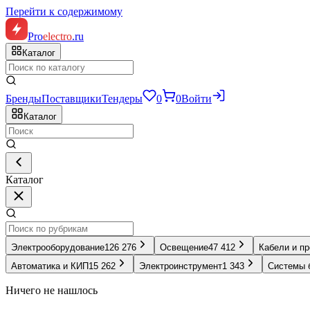
Перейти к содержимому
Pro
electro
.ru
Каталог
Бренды
Поставщики
Тендеры
0
0
Войти
Каталог
Каталог
Электрооборудование
126 276
Освещение
47 412
Кабели и п
Автоматика и КИП
15 262
Электроинструмент
1 343
Системы 
Ничего не нашлось