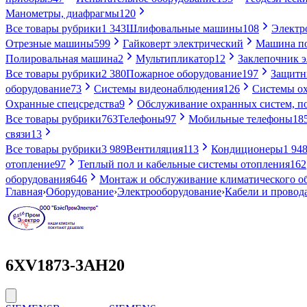
Манометры, диафрагмы
120
Все товары рубрики
1 343
Шлифовальные машины
108
Электр
Отрезные машины
599
Гайковерт электрический
Машина по
Полировальная машина
2
Мультипликатор
12
Заклепочник 
Все товары рубрики
2 380
Пожарное оборудование
197
Защитн
оборудование
73
Системы видеонаблюдения
126
Системы ох
Охранные спецсредства
9
Обслуживание охранных систем, п
Все товары рубрики
763
Телефоны
97
Мобильные телефоны
18
связи
13
Все товары рубрики
3 989
Вентиляция
113
Кондиционеры
1 94
отопление
97
Теплый пол и кабельные системы отопления
162
оборудования
646
Монтаж и обслуживание климатического о
Главная
›
Оборудование
›
Электрооборудование
›
Кабели и провод
6XV1873-3AH20