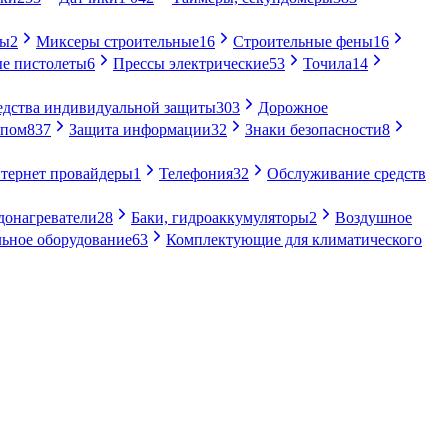
ры
2
Миксеры строительные
16
Строительные фены
16
е пистолеты
6
Прессы электрические
53
Точила
14
едства индивидуальной защиты
303
Дорожное
упом
837
Защита информации
32
Знаки безопасности
8
тернет провайдеры
1
Телефония
32
Обслуживание средств
донагреватели
28
Баки, гидроаккумуляторы
2
Воздушное
ьное оборудование
63
Комплектующие для климатического