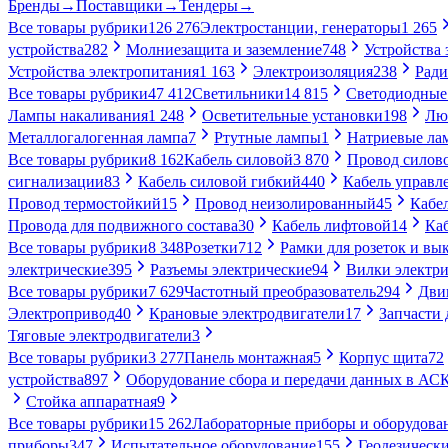
Бренды
→
Поставщики
→
Тендеры
→
Все товары рубрики
126 276
Электростанции, генераторы
1 265
устройства
282
Молниезащита и заземление
748
Устройства
Устройства электропитания
1 163
Электроизоляция
238
Ради
Все товары рубрики
47 412
Светильники
14 815
Светодиодные
Лампы накаливания
1 248
Осветительные установки
198
Лю
Металлогалогенная лампа
7
Ртутные лампы
1
Натриевые ла
Все товары рубрики
8 162
Кабель силовой
3 870
Провод силов
сигнализации
83
Кабель силовой гибкий
440
Кабель управл
Провод термостойкий
15
Провод неизолированный
45
Кабе
Провода для подвижного состава
30
Кабель лифтовой
14
Ка
Все товары рубрики
8 348
Розетки
712
Рамки для розеток и вы
электрические
395
Разъемы электрические
94
Вилки электри
Все товары рубрики
7 629
Частотный преобразователь
294
Дви
Электропривод
40
Крановые электродвигатели
17
Запчасти 
Тяговые электродвигатели
3
Все товары рубрики
3 277
Панель монтажная
5
Корпус щита
72
устройства
897
Оборудование сбора и передачи данных в А
Стойка аппаратная
9
Все товары рубрики
15 262
Лабораторные приборы и оборудова
приборы
347
Испытательное оборудование
155
Геодезическ