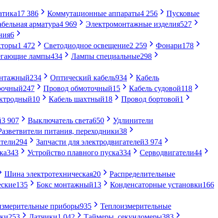
атика
17 386
Коммутационные аппараты
4 256
Пусковые
абельная арматура
4 969
Электромонтажные изделия
527
ния
6
кторы
1 472
Светодиодное освещение
2 259
Фонари
178
егающие лампы
434
Лампы специальные
298
онтажный
234
Оптический кабель
934
Кабель
рочный
247
Провод обмоточный
15
Кабель судовой
118
ектродный
10
Кабель шахтный
18
Провод бортовой
1
й
3 907
Выключатель света
650
Удлинители
Разветвители питания, переходники
38
тели
294
Запчасти для электродвигателей
3 974
ка
343
Устройство плавного пуска
334
Серводвигатели
44
Шина электротехническая
20
Распределительные
еские
135
Бокс монтажный
13
Конденсаторные установки
166
измерительные приборы
935
Теплоизмерительные
ики
253
Датчики
1 042
Таймеры, секундомеры
383