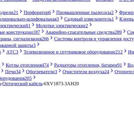
одрели
21
Перфоратор
6
Промышленные пылесосы
2
Фрезе
лировально-шлифовальная
3
Садовый измельчитель
1
Клеевы
электрический
1
Молотки электрические
2
ые конструкции
187
Аварийно-спасательные средства
289
Ср
раны, сигнализация
266
Системы контроля и управления дост
ожарной защиты
3
5
АТС
3
Телевизионное и спутниковое оборудование
212
Ин
8
Котлы отопления
474
Радиаторы отопления, батареи
91
Во
Печи
34
Обогреватели
3
Очистители воздуха
24
Отопител
борудования
205
а
›
Оптический кабель
›
6XV1873-3AH20