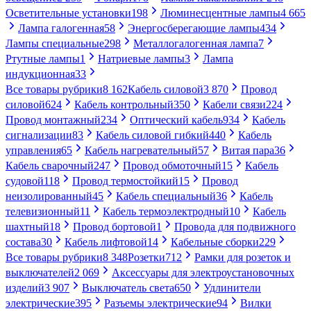
Осветительные установки
198
Люминесцентные лампы
4 665
Лампа галогенная
58
Энергосберегающие лампы
434
Лампы специальные
298
Металлогалогенная лампа
7
Ртутные лампы
1
Натриевые лампы
3
Лампа
индукционная
33
Все товары рубрики
8 162
Кабель силовой
3 870
Провод
силовой
624
Кабель контрольный
350
Кабели связи
224
Провод монтажный
234
Оптический кабель
934
Кабель
сигнализации
83
Кабель силовой гибкий
440
Кабель
управления
65
Кабель нагревательный
57
Витая пара
36
Кабель сварочный
247
Провод обмоточный
15
Кабель
судовой
118
Провод термостойкий
15
Провод
неизолированный
45
Кабель специальный
36
Кабель
телевизионный
11
Кабель термоэлектродный
10
Кабель
шахтный
18
Провод бортовой
1
Провода для подвижного
состава
30
Кабель лифтовой
14
Кабельные сборки
229
Все товары рубрики
8 348
Розетки
712
Рамки для розеток и
выключателей
2 069
Аксессуары для электроустановочных
изделий
3 907
Выключатель света
650
Удлинители
электрические
395
Разъемы электрические
94
Вилки