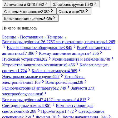
Автоматика и КИП
15 262
Электроинструмент
1 343
Системы безопасности
2 380
Связь и сети
763
Климатические системы
3 989
Ничего не нашлось
Бренды
→
Поставщики
→
Тендеры
→
Все товары рубрики
126 276
Электростанции, генераторы
1 265
Высоковольтное оборудование
3 845
Релейная защита и
автоматика
17 386
Коммутационные аппараты
4 256
Пусковые устройства
282
Молниезащита и заземление
748
Устройства защитного отключения
9 456
Кабеленесущие
системы
1 724
Кабельная арматура
4 969
Электромонтажные изделия
527
Устройства
электропитания
1 163
Электроизоляция
238
Радиоэлектронная аппаратура
2 749
Запчасти для
электрооборудования
6
Все товары рубрики
47 412
Светильники
14 815
Светодиодные лампы
4 861
Комплектующие для
светотехники
6 288
Прожекторы
1 472
Светодиодное
освещение
2 259
Фонари
178
Лампы накаливания
1 248