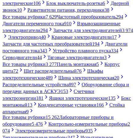
электрические
106
Блок выключатель-розетка
6
Дверной
звонок
10
Разветвители питания, переходники
38
Все товары рубрики
7 629
Частотный преобразователь
294
Двигатели переменного тока
910
Взрывозащищенные
электродвигатели
294
Запчасти для электродвигателей
3 974
Электропривод
40
Крановые электродвигатели
17
Запчасти для частотных преобразователей
194
Двигатели
постоянного тока
343
Устройство плавного пуска
334
Серводвигатели
44
Тяговые электродвигатели
3
Все товары рубрики
3 277
Панель монтажная
5
Корпус
щита
72
Щит распределительный
76
Шкафы
электротехнические
489
Шина электротехническая
20
Распределительные устройства
897
Оборудование сбора и
передачи данных в АСКУЭ
153
Счетчики
электроэнергии
181
Ящики электротехнические
135
Бокс
монтажный
13
Конденсаторные установки
166
Стойка
аппаратная
9
Все товары рубрики
15 262
Лабораторные приборы и
оборудование
5 476
Контрольно-измерительные приборы
2
074
Электроизмерительные приборы
935
Теплоизмерительные приборы
347
Испытательное