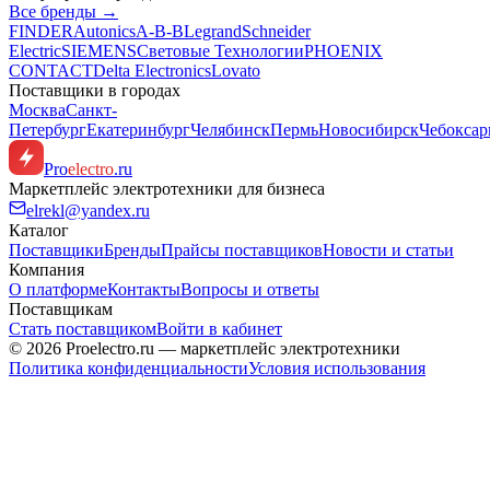
Все бренды →
FINDER
Autonics
A-B-B
Legrand
Schneider
Electric
SIEMENS
Световые Технологии
PHOENIX
CONTACT
Delta Electronics
Lovato
Поставщики в городах
Москва
Санкт-
Петербург
Екатеринбург
Челябинск
Пермь
Новосибирск
Чебокса
Pro
electro
.ru
Маркетплейс электротехники для бизнеса
elrekl@yandex.ru
Каталог
Поставщики
Бренды
Прайсы поставщиков
Новости и статьи
Компания
О платформе
Контакты
Вопросы и ответы
Поставщикам
Стать поставщиком
Войти в кабинет
© 2026 Proelectro.ru — маркетплейс электротехники
Политика конфиденциальности
Условия использования