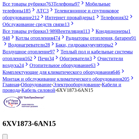
Все товары рубрики
763
Телефоны
97
Мобильные
телефоны
185
АТС
3
Телевизионное и спутниковое
оборудование
212
Интернет провайдеры
1
Телефония
32
Обслуживание средств связи
13
Все товары рубрики
3 989
Вентиляция
113
Кондиционеры
1
948
Котлы отопления
474
Радиаторы отопления, батареи
91
Водонагреватели
28
Баки, гидроаккумуляторы
2
Воздушное отопление
97
Теплый пол и кабельные системы
отопления
162
Печи
34
Обогреватели
3
Очистители
воздуха
24
Отопительное оборудование
63
Комплектующие для климатического оборудования
646
Монтаж и обслуживание климатического оборудования
205
Главная
›
Оборудование
›
Электрооборудование
›
Кабели и
провода
›
Кабель силовой
›
6XV1873-6AN15
6XV1873-6AN15