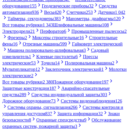
оборудование
155
Геодезические приборы
32
Средства
автоматизации
936
Весы
420
Счетчики
253
Датчики
1 042
Таймеры, секундомеры
383
Манометры, диафрагмы
120
Все товары рубрики
1 343
Шлифовальные машины
108
Электродрели
21
Перфоратор
6
Промышленные пылесосы
2
Фрезеры
2
Миксеры строительные
16
Строительные
фены
16
Отрезные машины
599
Гайковерт электрический
Машина полировально-шлифовальная
3
Садовый
измельчитель
1
Клеевые пистолеты
6
Прессы
электрические
53
Точила
14
Полировальная машина
2
Мультипликатор
12
Заклепочник электрический
1
Молотки
электрические
2
Все товары рубрики
2 380
Пожарное оборудование
197
Защитные конструкции
187
Аварийно-спасательные
средства
289
Средства индивидуальной защиты
303
Дорожное оборудование
73
Системы видеонаблюдения
126
Системы охраны, сигнализация
266
Системы контроля и
управления доступом
837
Защита информации
32
Знаки
безопасности
8
Охранные спецсредства
9
Обслуживание
охранных систем, пожарной защиты
3