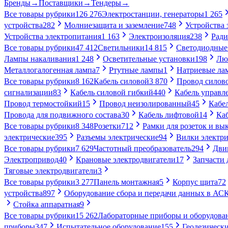
Бренды
→
Поставщики
→
Тендеры
→
Все товары рубрики
126 276
Электростанции, генераторы
1 265
устройства
282
Молниезащита и заземление
748
Устройства
Устройства электропитания
1 163
Электроизоляция
238
Ради
Все товары рубрики
47 412
Светильники
14 815
Светодиодные
Лампы накаливания
1 248
Осветительные установки
198
Лю
Металлогалогенная лампа
7
Ртутные лампы
1
Натриевые ла
Все товары рубрики
8 162
Кабель силовой
3 870
Провод силов
сигнализации
83
Кабель силовой гибкий
440
Кабель управл
Провод термостойкий
15
Провод неизолированный
45
Кабе
Провода для подвижного состава
30
Кабель лифтовой
14
Ка
Все товары рубрики
8 348
Розетки
712
Рамки для розеток и вы
электрические
395
Разъемы электрические
94
Вилки электри
Все товары рубрики
7 629
Частотный преобразователь
294
Дви
Электропривод
40
Крановые электродвигатели
17
Запчасти 
Тяговые электродвигатели
3
Все товары рубрики
3 277
Панель монтажная
5
Корпус щита
72
устройства
897
Оборудование сбора и передачи данных в А
Стойка аппаратная
9
Все товары рубрики
15 262
Лабораторные приборы и оборудова
приборы
347
Испытательное оборудование
155
Геодезическ