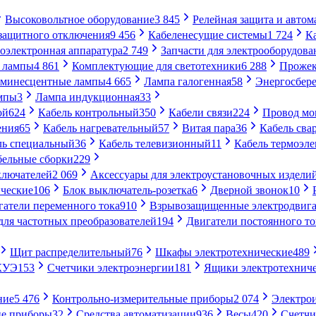
Высоковольтное оборудование
3 845
Релейная защита и автом
 защитного отключения
9 456
Кабеленесущие системы
1 724
К
оэлектронная аппаратура
2 749
Запчасти для электрооборудова
 лампы
4 861
Комплектующие для светотехники
6 288
Проже
минесцентные лампы
4 665
Лампа галогенная
58
Энергосбер
мпы
3
Лампа индукционная
33
ой
624
Кабель контрольный
350
Кабели связи
224
Провод м
ения
65
Кабель нагревательный
57
Витая пара
36
Кабель сва
ль специальный
36
Кабель телевизионный
11
Кабель термоэл
бельные сборки
229
ключателей
2 069
Аксессуары для электроустановочных издели
ческие
106
Блок выключатель-розетка
6
Дверной звонок
10
гатели переменного тока
910
Взрывозащищенные электродвига
для частотных преобразователей
194
Двигатели постоянного то
Щит распределительный
76
Шкафы электротехнические
489
СКУЭ
153
Счетчики электроэнергии
181
Ящики электротехнич
ние
5 476
Контрольно-измерительные приборы
2 074
Электро
ие приборы
32
Средства автоматизации
936
Весы
420
Счетч