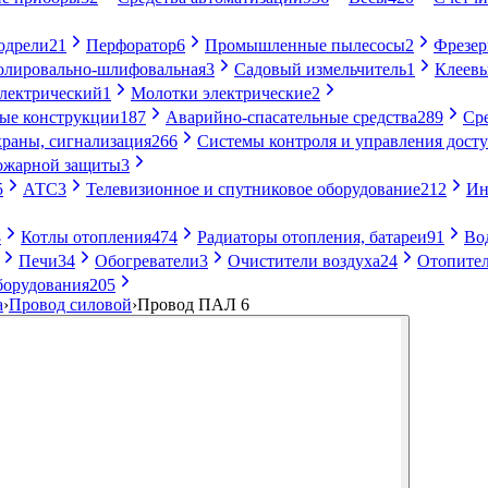
одрели
21
Перфоратор
6
Промышленные пылесосы
2
Фрезе
лировально-шлифовальная
3
Садовый измельчитель
1
Клеевы
электрический
1
Молотки электрические
2
ые конструкции
187
Аварийно-спасательные средства
289
Ср
раны, сигнализация
266
Системы контроля и управления дост
ожарной защиты
3
5
АТС
3
Телевизионное и спутниковое оборудование
212
Ин
8
Котлы отопления
474
Радиаторы отопления, батареи
91
Во
Печи
34
Обогреватели
3
Очистители воздуха
24
Отопител
борудования
205
а
›
Провод силовой
›
Провод ПАЛ 6