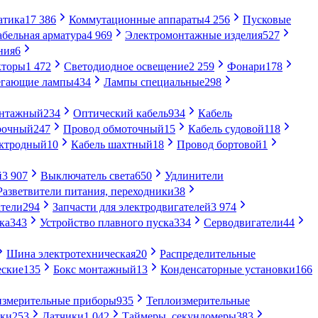
атика
17 386
Коммутационные аппараты
4 256
Пусковые
абельная арматура
4 969
Электромонтажные изделия
527
ния
6
кторы
1 472
Светодиодное освещение
2 259
Фонари
178
егающие лампы
434
Лампы специальные
298
онтажный
234
Оптический кабель
934
Кабель
рочный
247
Провод обмоточный
15
Кабель судовой
118
ектродный
10
Кабель шахтный
18
Провод бортовой
1
й
3 907
Выключатель света
650
Удлинители
Разветвители питания, переходники
38
тели
294
Запчасти для электродвигателей
3 974
ка
343
Устройство плавного пуска
334
Серводвигатели
44
Шина электротехническая
20
Распределительные
еские
135
Бокс монтажный
13
Конденсаторные установки
166
измерительные приборы
935
Теплоизмерительные
ики
253
Датчики
1 042
Таймеры, секундомеры
383