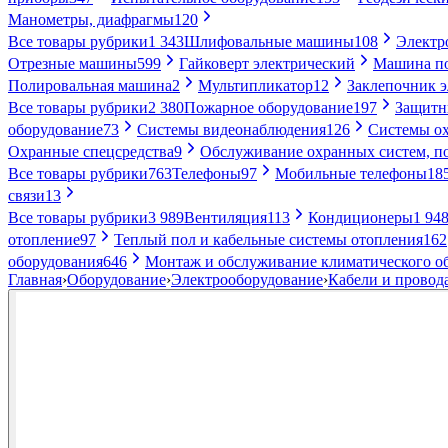
Манометры, диафрагмы
120
Все товары рубрики
1 343
Шлифовальные машины
108
Электр
Отрезные машины
599
Гайковерт электрический
Машина по
Полировальная машина
2
Мультипликатор
12
Заклепочник 
Все товары рубрики
2 380
Пожарное оборудование
197
Защитн
оборудование
73
Системы видеонаблюдения
126
Системы ох
Охранные спецсредства
9
Обслуживание охранных систем, п
Все товары рубрики
763
Телефоны
97
Мобильные телефоны
18
связи
13
Все товары рубрики
3 989
Вентиляция
113
Кондиционеры
1 94
отопление
97
Теплый пол и кабельные системы отопления
162
оборудования
646
Монтаж и обслуживание климатического о
Главная
›
Оборудование
›
Электрооборудование
›
Кабели и провод