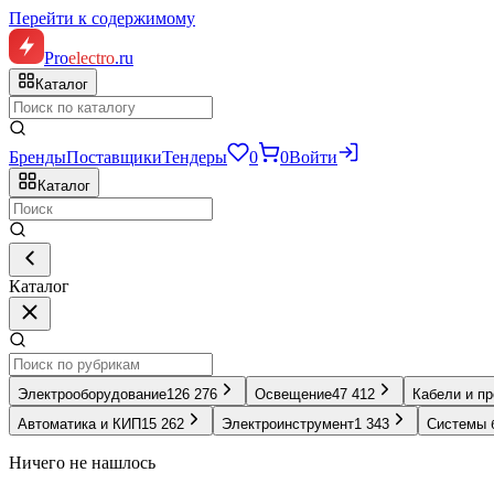
Перейти к содержимому
Pro
electro
.ru
Каталог
Бренды
Поставщики
Тендеры
0
0
Войти
Каталог
Каталог
Электрооборудование
126 276
Освещение
47 412
Кабели и п
Автоматика и КИП
15 262
Электроинструмент
1 343
Системы 
Ничего не нашлось