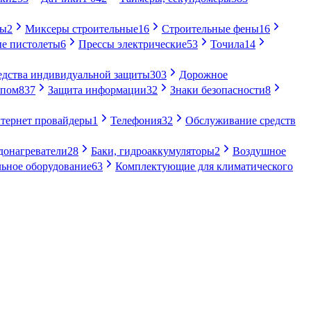
ры
2
Миксеры строительные
16
Строительные фены
16
е пистолеты
6
Прессы электрические
53
Точила
14
едства индивидуальной защиты
303
Дорожное
упом
837
Защита информации
32
Знаки безопасности
8
тернет провайдеры
1
Телефония
32
Обслуживание средств
донагреватели
28
Баки, гидроаккумуляторы
2
Воздушное
ьное оборудование
63
Комплектующие для климатического