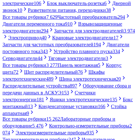
электрические
106
Блок выключатель-розетка
6
Дверной
звонок
10
Разветвители питания, переходники
38
Все товары рубрики
7 629
Частотный преобразователь
294
Двигатели переменного тока
910
Взрывозащищенные
электродвигатели
294
Запчасти для электродвигателей
3 974
Электропривод
40
Крановые электродвигатели
17
Запчасти для частотных преобразователей
194
Двигатели
постоянного тока
343
Устройство плавного пуска
334
Серводвигатели
44
Тяговые электродвигатели
3
Все товары рубрики
3 277
Панель монтажная
5
Корпус
щита
72
Щит распределительный
76
Шкафы
электротехнические
489
Шина электротехническая
20
Распределительные устройства
897
Оборудование сбора и
передачи данных в АСКУЭ
153
Счетчики
электроэнергии
181
Ящики электротехнические
135
Бокс
монтажный
13
Конденсаторные установки
166
Стойка
аппаратная
9
Все товары рубрики
15 262
Лабораторные приборы и
оборудование
5 476
Контрольно-измерительные приборы
2
074
Электроизмерительные приборы
935
Теплоизмерительные приборы
347
Испытательное