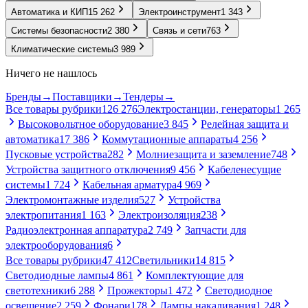
Автоматика и КИП
15 262
Электроинструмент
1 343
Системы безопасности
2 380
Связь и сети
763
Климатические системы
3 989
Ничего не нашлось
Бренды
→
Поставщики
→
Тендеры
→
Все товары рубрики
126 276
Электростанции, генераторы
1 265
Высоковольтное оборудование
3 845
Релейная защита и
автоматика
17 386
Коммутационные аппараты
4 256
Пусковые устройства
282
Молниезащита и заземление
748
Устройства защитного отключения
9 456
Кабеленесущие
системы
1 724
Кабельная арматура
4 969
Электромонтажные изделия
527
Устройства
электропитания
1 163
Электроизоляция
238
Радиоэлектронная аппаратура
2 749
Запчасти для
электрооборудования
6
Все товары рубрики
47 412
Светильники
14 815
Светодиодные лампы
4 861
Комплектующие для
светотехники
6 288
Прожекторы
1 472
Светодиодное
освещение
2 259
Фонари
178
Лампы накаливания
1 248