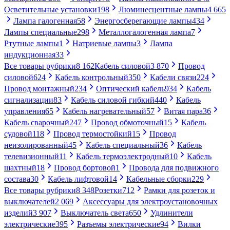
Осветительные установки
198
Люминесцентные лампы
4 665
Лампа галогенная
58
Энергосберегающие лампы
434
Лампы специальные
298
Металлогалогенная лампа
7
Ртутные лампы
1
Натриевые лампы
3
Лампа
индукционная
33
Все товары рубрики
8 162
Кабель силовой
3 870
Провод
силовой
624
Кабель контрольный
350
Кабели связи
224
Провод монтажный
234
Оптический кабель
934
Кабель
сигнализации
83
Кабель силовой гибкий
440
Кабель
управления
65
Кабель нагревательный
57
Витая пара
36
Кабель сварочный
247
Провод обмоточный
15
Кабель
судовой
118
Провод термостойкий
15
Провод
неизолированный
45
Кабель специальный
36
Кабель
телевизионный
11
Кабель термоэлектродный
10
Кабель
шахтный
18
Провод бортовой
1
Провода для подвижного
состава
30
Кабель лифтовой
14
Кабельные сборки
229
Все товары рубрики
8 348
Розетки
712
Рамки для розеток и
выключателей
2 069
Аксессуары для электроустановочных
изделий
3 907
Выключатель света
650
Удлинители
электрические
395
Разъемы электрические
94
Вилки