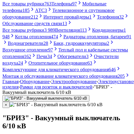
Все товары рубрики
763
Телефоны
97
Мобильные
телефоны
185
АТС
3
Телевизионное и спутниковое
оборудование
212
Интернет провайдеры
1
Телефония
32
Обслуживание средств связи
13
Все товары рубрики
3 989
Вентиляция
113
Кондиционеры
1
948
Котлы отопления
474
Радиаторы отопления, батареи
91
Водонагреватели
28
Баки, гидроаккумуляторы
2
Воздушное отопление
97
Теплый пол и кабельные системы
отопления
162
Печи
34
Обогреватели
3
Очистители
воздуха
24
Отопительное оборудование
63
Комплектующие для климатического оборудования
646
Монтаж и обслуживание климатического оборудования
205
Главная
›
Оборудование
›
Электрооборудование
›
Электроустанов
изделия
›
Рамки для розеток и выключателей
›
"БРИЗ" -
Вакуумный выключатель 6/10 кВ
×
"БРИЗ" - Вакуумный выключатель
6/10 кВ