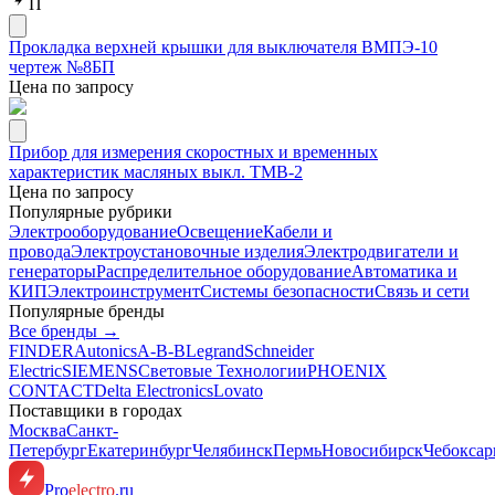
П
Прокладка верхней крышки для выключателя ВМПЭ-10
чертеж №8БП
Цена по запросу
Прибор для измерения скоростных и временных
характеристик масляных выкл. ТМВ-2
Цена по запросу
Популярные рубрики
Электрооборудование
Освещение
Кабели и
провода
Электроустановочные изделия
Электродвигатели и
генераторы
Распределительное оборудование
Автоматика и
КИП
Электроинструмент
Системы безопасности
Связь и сети
Популярные бренды
Все бренды →
FINDER
Autonics
A-B-B
Legrand
Schneider
Electric
SIEMENS
Световые Технологии
PHOENIX
CONTACT
Delta Electronics
Lovato
Поставщики в городах
Москва
Санкт-
Петербург
Екатеринбург
Челябинск
Пермь
Новосибирск
Чебокса
Pro
electro
.ru