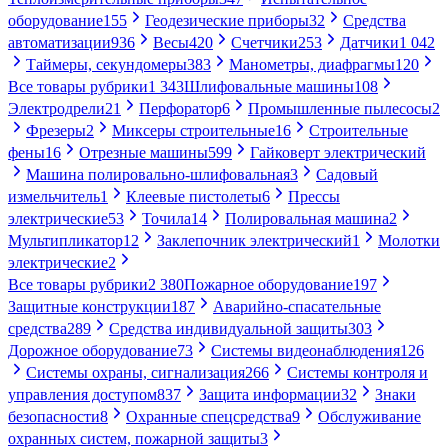
оборудование
155
Геодезические приборы
32
Средства
автоматизации
936
Весы
420
Счетчики
253
Датчики
1 042
Таймеры, секундомеры
383
Манометры, диафрагмы
120
Все товары рубрики
1 343
Шлифовальные машины
108
Электродрели
21
Перфоратор
6
Промышленные пылесосы
2
Фрезеры
2
Миксеры строительные
16
Строительные
фены
16
Отрезные машины
599
Гайковерт электрический
Машина полировально-шлифовальная
3
Садовый
измельчитель
1
Клеевые пистолеты
6
Прессы
электрические
53
Точила
14
Полировальная машина
2
Мультипликатор
12
Заклепочник электрический
1
Молотки
электрические
2
Все товары рубрики
2 380
Пожарное оборудование
197
Защитные конструкции
187
Аварийно-спасательные
средства
289
Средства индивидуальной защиты
303
Дорожное оборудование
73
Системы видеонаблюдения
126
Системы охраны, сигнализация
266
Системы контроля и
управления доступом
837
Защита информации
32
Знаки
безопасности
8
Охранные спецсредства
9
Обслуживание
охранных систем, пожарной защиты
3