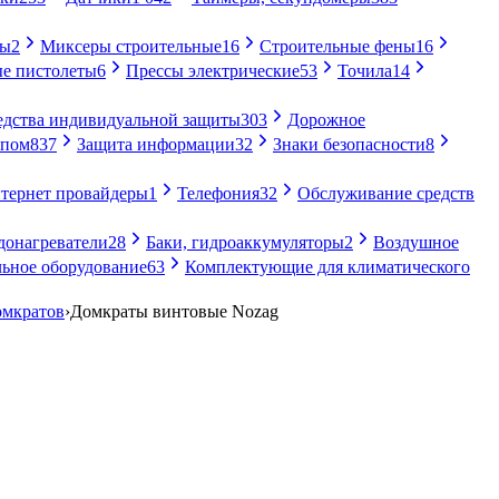
ры
2
Миксеры строительные
16
Строительные фены
16
е пистолеты
6
Прессы электрические
53
Точила
14
едства индивидуальной защиты
303
Дорожное
упом
837
Защита информации
32
Знаки безопасности
8
тернет провайдеры
1
Телефония
32
Обслуживание средств
донагреватели
28
Баки, гидроаккумуляторы
2
Воздушное
ьное оборудование
63
Комплектующие для климатического
омкратов
›
Домкраты винтовые Nozag