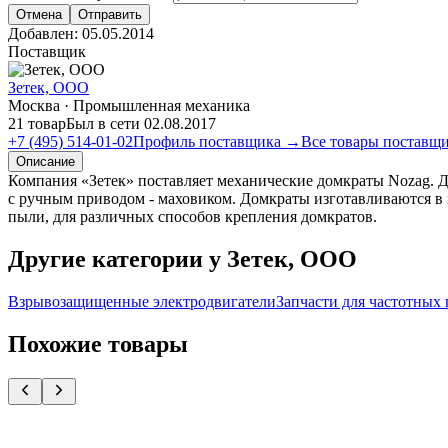
Отмена
Отправить
Добавлен:
05.05.2014
Поставщик
Зетек, ООО
Москва · Промышленная механика
21 товар
Был в сети 02.08.2017
+7 (495) 514-01-02
Профиль поставщика →
Все товары поставщ
Описание
Компания «Зетек» поставляет механические домкраты Nozag. До
с ручным приводом - маховиком. Домкраты изготавливаются в 
пыли, для различных способов крепления домкратов.
Другие категории у Зетек, ООО
Взрывозащищенные электродвигатели
Запчасти для частотных 
Похожие товары