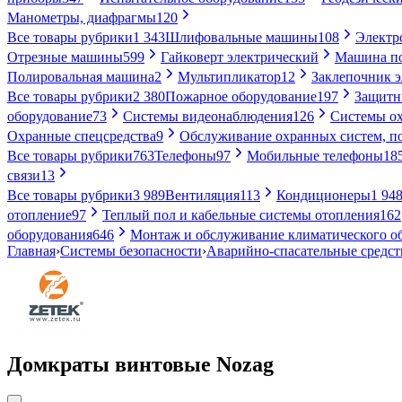
Манометры, диафрагмы
120
Все товары рубрики
1 343
Шлифовальные машины
108
Электр
Отрезные машины
599
Гайковерт электрический
Машина по
Полировальная машина
2
Мультипликатор
12
Заклепочник 
Все товары рубрики
2 380
Пожарное оборудование
197
Защитн
оборудование
73
Системы видеонаблюдения
126
Системы ох
Охранные спецсредства
9
Обслуживание охранных систем, п
Все товары рубрики
763
Телефоны
97
Мобильные телефоны
18
связи
13
Все товары рубрики
3 989
Вентиляция
113
Кондиционеры
1 94
отопление
97
Теплый пол и кабельные системы отопления
162
оборудования
646
Монтаж и обслуживание климатического о
Главная
›
Системы безопасности
›
Аварийно-спасательные средст
Домкраты винтовые Nozag