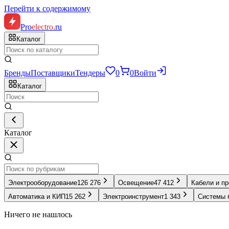
Перейти к содержимому
Pro
electro
.ru
Каталог
Бренды
Поставщики
Тендеры
0
0
Войти
Каталог
Каталог
Электрооборудование
126 276
Освещение
47 412
Кабели и п
Автоматика и КИП
15 262
Электроинструмент
1 343
Системы 
Ничего не нашлось