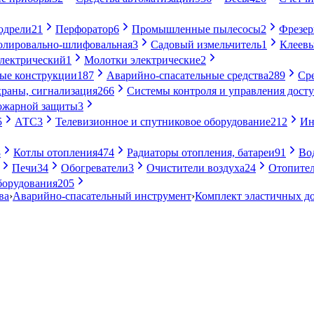
одрели
21
Перфоратор
6
Промышленные пылесосы
2
Фрезе
лировально-шлифовальная
3
Садовый измельчитель
1
Клеевы
электрический
1
Молотки электрические
2
ые конструкции
187
Аварийно-спасательные средства
289
Ср
раны, сигнализация
266
Системы контроля и управления дост
ожарной защиты
3
5
АТС
3
Телевизионное и спутниковое оборудование
212
Ин
8
Котлы отопления
474
Радиаторы отопления, батареи
91
Во
Печи
34
Обогреватели
3
Очистители воздуха
24
Отопител
борудования
205
ва
›
Аварийно-спасательный инструмент
›
Комплект эластичных д