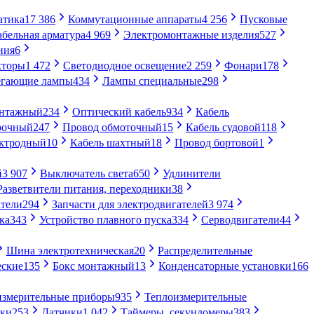
атика
17 386
Коммутационные аппараты
4 256
Пусковые
абельная арматура
4 969
Электромонтажные изделия
527
ния
6
кторы
1 472
Светодиодное освещение
2 259
Фонари
178
егающие лампы
434
Лампы специальные
298
онтажный
234
Оптический кабель
934
Кабель
рочный
247
Провод обмоточный
15
Кабель судовой
118
ектродный
10
Кабель шахтный
18
Провод бортовой
1
й
3 907
Выключатель света
650
Удлинители
Разветвители питания, переходники
38
тели
294
Запчасти для электродвигателей
3 974
ка
343
Устройство плавного пуска
334
Серводвигатели
44
Шина электротехническая
20
Распределительные
еские
135
Бокс монтажный
13
Конденсаторные установки
166
измерительные приборы
935
Теплоизмерительные
ики
253
Датчики
1 042
Таймеры, секундомеры
383