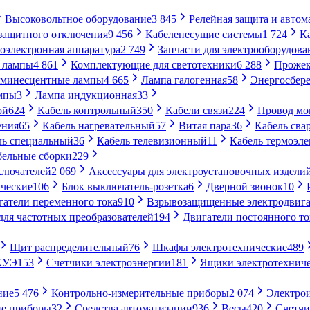
Высоковольтное оборудование
3 845
Релейная защита и автом
 защитного отключения
9 456
Кабеленесущие системы
1 724
К
оэлектронная аппаратура
2 749
Запчасти для электрооборудова
 лампы
4 861
Комплектующие для светотехники
6 288
Проже
минесцентные лампы
4 665
Лампа галогенная
58
Энергосбер
мпы
3
Лампа индукционная
33
ой
624
Кабель контрольный
350
Кабели связи
224
Провод м
ения
65
Кабель нагревательный
57
Витая пара
36
Кабель сва
ль специальный
36
Кабель телевизионный
11
Кабель термоэл
бельные сборки
229
ключателей
2 069
Аксессуары для электроустановочных издели
ческие
106
Блок выключатель-розетка
6
Дверной звонок
10
гатели переменного тока
910
Взрывозащищенные электродвига
для частотных преобразователей
194
Двигатели постоянного то
Щит распределительный
76
Шкафы электротехнические
489
СКУЭ
153
Счетчики электроэнергии
181
Ящики электротехнич
ние
5 476
Контрольно-измерительные приборы
2 074
Электро
ие приборы
32
Средства автоматизации
936
Весы
420
Счетч