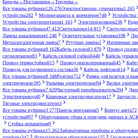
Бренды
→
Поставщики
→
Тендеры
→
Все товары рубрики
126 276
Электростанции, генераторы
1 265
устройства
282
Молниезащита и заземление
748
Устройства
Устройства электропитания
1 163
Электроизоляция
238
Ради
Все товары рубрики
47 412
Светильники
14 815
Светодиодные
Лампы накаливания
1 248
Осветительные установки
198
Лю
Металлогалогенная лампа
7
Ртутные лампы
1
Натриевые ла
Все товары рубрики
8 162
Кабель силовой
3 870
Провод силов
сигнализации
83
Кабель силовой гибкий
440
Кабель управл
Провод термостойкий
15
Провод неизолированный
45
Кабе
Провода для подвижного состава
30
Кабель лифтовой
14
Ка
Все товары рубрики
8 348
Розетки
712
Рамки для розеток и вы
электрические
395
Разъемы электрические
94
Вилки электри
Все товары рубрики
7 629
Частотный преобразователь
294
Дви
Электропривод
40
Крановые электродвигатели
17
Запчасти 
Тяговые электродвигатели
3
Все товары рубрики
3 277
Панель монтажная
5
Корпус щита
72
устройства
897
Оборудование сбора и передачи данных в А
Стойка аппаратная
9
Все товары рубрики
15 262
Лабораторные приборы и оборудова
приборы
347
Испытательное оборудование
155
Геодезическ