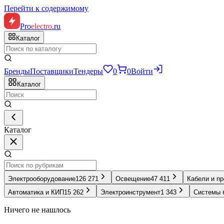
Перейти к содержимому
Pro
electro
.ru
Каталог
Бренды
Поставщики
Тендеры
0
0
Войти
Каталог
Каталог
Электрооборудование
126 271
Освещение
47 411
Кабели и п
Автоматика и КИП
15 262
Электроинструмент
1 343
Системы 
Ничего не нашлось