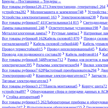
Бренды
→
Поставщики
→
Тендеры
→
Все товары рубрики
126 271
Электростанции, генераторы
1 264
устройства
282
Молниезащита и заземление
748
Устройства
Устройства электропитания
1 163
Электроизоляция
238
Ради
Все товары рубрики
47 411
Светильники
14 815
Светодиодные
Лампы накаливания
1 248
Осветительные установки
198
Лю
Металлогалогенная лампа
7
Ртутные лампы
1
Натриевые ла
Все товары рубрики
8 162
Кабель силовой
3 870
Провод силов
сигнализации
83
Кабель силовой гибкий
440
Кабель управл
Провод термостойкий
15
Провод неизолированный
45
Кабе
Провода для подвижного состава
30
Кабель лифтовой
14
Ка
Все товары рубрики
8 348
Розетки
712
Рамки для розеток и вы
электрические
395
Разъемы электрические
94
Вилки электри
Все товары рубрики
7 628
Частотный преобразователь
294
Дви
Электропривод
40
Крановые электродвигатели
17
Запчасти 
Тяговые электродвигатели
3
Все товары рубрики
3 277
Панель монтажная
5
Корпус щита
72
устройства
897
Оборудование сбора и передачи данных в А
Стойка аппаратная
9
Все товары рубрики
15 262
Лабораторные приборы и оборудова
приборы
347
Испытательное оборудование
155
Геодезическ