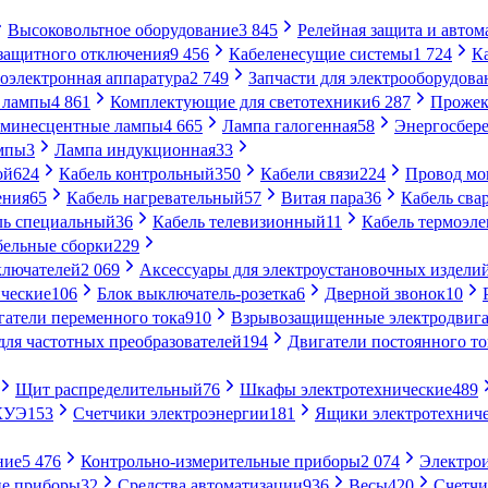
Высоковольтное оборудование
3 845
Релейная защита и автом
 защитного отключения
9 456
Кабеленесущие системы
1 724
К
оэлектронная аппаратура
2 749
Запчасти для электрооборудова
 лампы
4 861
Комплектующие для светотехники
6 287
Прожек
минесцентные лампы
4 665
Лампа галогенная
58
Энергосбер
мпы
3
Лампа индукционная
33
ой
624
Кабель контрольный
350
Кабели связи
224
Провод м
ения
65
Кабель нагревательный
57
Витая пара
36
Кабель сва
ль специальный
36
Кабель телевизионный
11
Кабель термоэл
бельные сборки
229
ключателей
2 069
Аксессуары для электроустановочных издели
ческие
106
Блок выключатель-розетка
6
Дверной звонок
10
гатели переменного тока
910
Взрывозащищенные электродвига
для частотных преобразователей
194
Двигатели постоянного то
Щит распределительный
76
Шкафы электротехнические
489
СКУЭ
153
Счетчики электроэнергии
181
Ящики электротехнич
ние
5 476
Контрольно-измерительные приборы
2 074
Электро
ие приборы
32
Средства автоматизации
936
Весы
420
Счетч