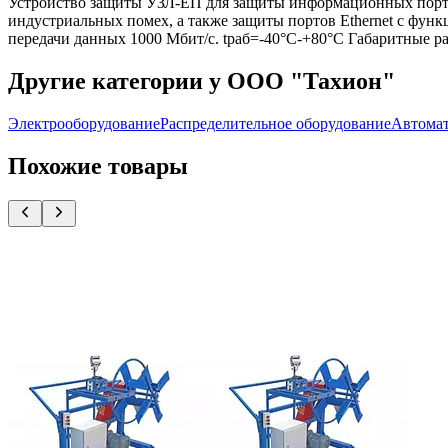
Устройство защиты УЗЛ-ЕП для защиты информационных порто
индустриальных помех, а также защиты портов Ethernet с фун
передачи данных 1000 Мбит/с. tраб=-40°C-+80°C Габаритные ра
Другие категории у ООО "Тахион"
Электрооборудование
Распределительное оборудование
Автома
Похожие товары