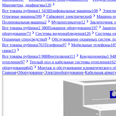
Манометры, диафрагмы
120
Все товары рубрики
1 343
Шлифовальные машины
108
Электр
Отрезные машины
599
Гайковерт электрический
Машина по
Полировальная машина
2
Мультипликатор
12
Заклепочник 
Все товары рубрики
2 380
Пожарное оборудование
197
Защитн
оборудование
73
Системы видеонаблюдения
126
Системы ох
Охранные спецсредства
9
Обслуживание охранных систем, п
Все товары рубрики
763
Телефоны
97
Мобильные телефоны
18
связи
13
Все товары рубрики
3 988
Вентиляция
113
Кондиционеры
1 94
отопление
97
Теплый пол и кабельные системы отопления
162
оборудования
645
Монтаж и обслуживание климатического о
Главная
›
Оборудование
›
Электрооборудование
›
Кабельная армат