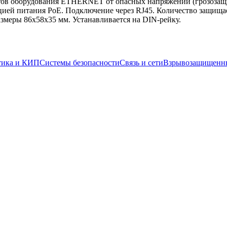
в оборудования ETHERNET от опасных напряжений (грозозащита
кцией питания PoE. Подключение через RJ45. Количество защища
змеры 86х58х35 мм. Устанавливается на DIN-рейку.
тика и КИП
Системы безопасности
Связь и сети
Взрывозащищенны