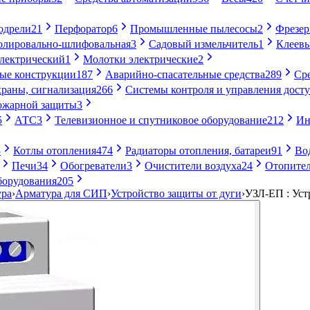
одрели
21
Перфоратор
6
Промышленные пылесосы
2
Фрезе
лировально-шлифовальная
3
Садовый измельчитель
1
Клеевы
электрический
1
Молотки электрические
2
ые конструкции
187
Аварийно-спасательные средства
289
Ср
раны, сигнализация
266
Системы контроля и управления дост
ожарной защиты
3
5
АТС
3
Телевизионное и спутниковое оборудование
212
Ин
8
Котлы отопления
474
Радиаторы отопления, батареи
91
Во
Печи
34
Обогреватели
3
Очистители воздуха
24
Отопител
борудования
205
ура
›
Арматура для СИП
›
Устройство защиты от дуги
›
УЗЛ-ЕП : Уст