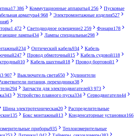
атика
17 386
Коммутационные аппараты
4 256
Пусковые
абельная арматура
4 968
Электромонтажные изделия
527
ния
6
торы
1 472
Светодиодное освещение
2 259
Фонари
178
егающие лампы
434
Лампы специальные
298
онтажный
234
Оптический кабель
934
Кабель
рочный
247
Провод обмоточный
15
Кабель судовой
118
ектродный
10
Кабель шахтный
18
Провод бортовой
1
й
3 907
Выключатель света
650
Удлинители
Разветвители питания, переходники
38
тели
294
Запчасти для электродвигателей
3 973
ка
343
Устройство плавного пуска
334
Серводвигатели
44
Шина электротехническая
20
Распределительные
еские
135
Бокс монтажный
13
Конденсаторные установки
166
измерительные приборы
935
Теплоизмерительные
ики
253
Датчики
1 042
Таймеры, секундомеры
383