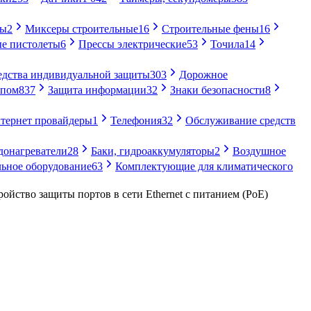
ры
2
Миксеры строительные
16
Строительные фены
16
е пистолеты
6
Прессы электрические
53
Точила
14
едства индивидуальной защиты
303
Дорожное
упом
837
Защита информации
32
Знаки безопасности
8
тернет провайдеры
1
Телефония
32
Обслуживание средств
донагреватели
28
Баки, гидроаккумуляторы
2
Воздушное
ьное оборудование
63
Комплектующие для климатического
ройство защиты портов в сети Ethernet c питанием (РоЕ)