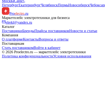
Москва
Санкт-
Петербург
Екатеринбург
Челябинск
Пермь
Новосибирск
Чебокса
Pro
electro
.ru
Маркетплейс электротехники для бизнеса
elrekl@yandex.ru
Каталог
Поставщики
Бренды
Прайсы поставщиков
Новости и статьи
Компания
О платформе
Контакты
Вопросы и ответы
Поставщикам
Стать поставщиком
Войти в кабинет
© 2026 Proelectro.ru — маркетплейс электротехники
Политика конфиденциальности
Условия использования