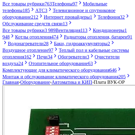
Все товары рубрики
763
Телефоны
97
Мобильные
телефоны
185
АТС
3
Телевизионное и спутниковое
оборудование
212
Интернет провайдеры
1
Телефония
32
Обслуживание средств связи
13
Все товары рубрики
3 989
Вентиляция
113
Кондиционеры
1
948
Котлы отопления
474
Радиаторы отопления, батареи
91
Водонагреватели
28
Баки, гидроаккумуляторы
2
Воздушное отопление
97
Теплый пол и кабельные системы
отопления
162
Печи
34
Обогреватели
3
Очистители
воздуха
24
Отопительное оборудование
63
Комплектующие для климатического оборудования
646
Монтаж и обслуживание климатического оборудования
205
Главная
›
Оборудование
›
Автоматика и КИП
›
Плата ВУК-ОР