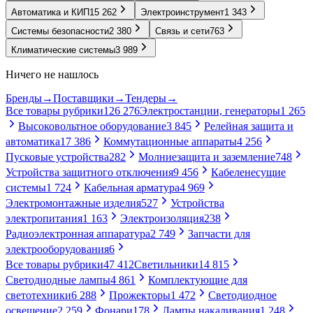
Автоматика и КИП
15 262
Электроинструмент
1 343
Системы безопасности
2 380
Связь и сети
763
Климатические системы
3 989
Ничего не нашлось
Бренды
→
Поставщики
→
Тендеры
→
Все товары рубрики
126 276
Электростанции, генераторы
1 265
Высоковольтное оборудование
3 845
Релейная защита и
автоматика
17 386
Коммутационные аппараты
4 256
Пусковые устройства
282
Молниезащита и заземление
748
Устройства защитного отключения
9 456
Кабеленесущие
системы
1 724
Кабельная арматура
4 969
Электромонтажные изделия
527
Устройства
электропитания
1 163
Электроизоляция
238
Радиоэлектронная аппаратура
2 749
Запчасти для
электрооборудования
6
Все товары рубрики
47 412
Светильники
14 815
Светодиодные лампы
4 861
Комплектующие для
светотехники
6 288
Прожекторы
1 472
Светодиодное
освещение
2 259
Фонари
178
Лампы накаливания
1 248