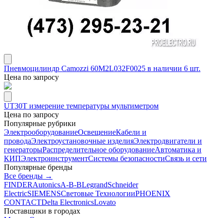
Пневмоцилиндр Camozzi 60M2L032F0025 в наличии 6 шт.
Цена по запросу
UT30T измерение температуры мультиметром
Цена по запросу
Популярные рубрики
Электрооборудование
Освещение
Кабели и
провода
Электроустановочные изделия
Электродвигатели и
генераторы
Распределительное оборудование
Автоматика и
КИП
Электроинструмент
Системы безопасности
Связь и сети
Популярные бренды
Все бренды →
FINDER
Autonics
A-B-B
Legrand
Schneider
Electric
SIEMENS
Световые Технологии
PHOENIX
CONTACT
Delta Electronics
Lovato
Поставщики в городах