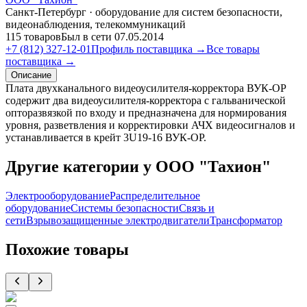
Санкт-Петербург · оборудование для систем безопасности,
видеонаблюдения, телекоммуникаций
115 товаров
Был в сети 07.05.2014
+7 (812) 327-12-01
Профиль поставщика →
Все товары
поставщика →
Описание
Плата двухканального видеоусилителя-корректора ВУК-ОР
содержит два видеоусилителя-корректора с гальванической
опторазвязкой по входу и предназначена для нормирования
уровня, разветвления и корректировки АЧХ видеосигналов и
устанавливается в крейт 3U19-16 ВУК-ОР.
Другие категории у ООО "Тахион"
Электрооборудование
Распределительное
оборудование
Системы безопасности
Связь и
сети
Взрывозащищенные электродвигатели
Трансформатор
Похожие товары