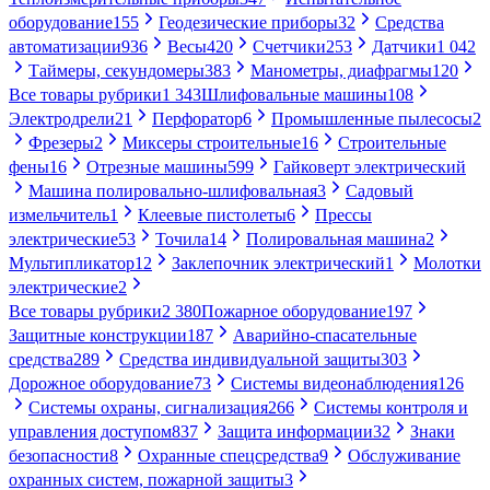
оборудование
155
Геодезические приборы
32
Средства
автоматизации
936
Весы
420
Счетчики
253
Датчики
1 042
Таймеры, секундомеры
383
Манометры, диафрагмы
120
Все товары рубрики
1 343
Шлифовальные машины
108
Электродрели
21
Перфоратор
6
Промышленные пылесосы
2
Фрезеры
2
Миксеры строительные
16
Строительные
фены
16
Отрезные машины
599
Гайковерт электрический
Машина полировально-шлифовальная
3
Садовый
измельчитель
1
Клеевые пистолеты
6
Прессы
электрические
53
Точила
14
Полировальная машина
2
Мультипликатор
12
Заклепочник электрический
1
Молотки
электрические
2
Все товары рубрики
2 380
Пожарное оборудование
197
Защитные конструкции
187
Аварийно-спасательные
средства
289
Средства индивидуальной защиты
303
Дорожное оборудование
73
Системы видеонаблюдения
126
Системы охраны, сигнализация
266
Системы контроля и
управления доступом
837
Защита информации
32
Знаки
безопасности
8
Охранные спецсредства
9
Обслуживание
охранных систем, пожарной защиты
3