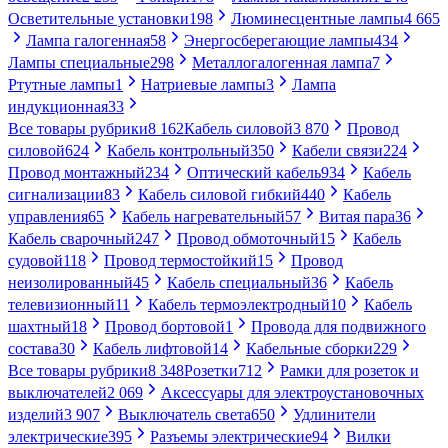
Осветительные установки
198
Люминесцентные лампы
4 665
Лампа галогенная
58
Энергосберегающие лампы
434
Лампы специальные
298
Металлогалогенная лампа
7
Ртутные лампы
1
Натриевые лампы
3
Лампа
индукционная
33
Все товары рубрики
8 162
Кабель силовой
3 870
Провод
силовой
624
Кабель контрольный
350
Кабели связи
224
Провод монтажный
234
Оптический кабель
934
Кабель
сигнализации
83
Кабель силовой гибкий
440
Кабель
управления
65
Кабель нагревательный
57
Витая пара
36
Кабель сварочный
247
Провод обмоточный
15
Кабель
судовой
118
Провод термостойкий
15
Провод
неизолированный
45
Кабель специальный
36
Кабель
телевизионный
11
Кабель термоэлектродный
10
Кабель
шахтный
18
Провод бортовой
1
Провода для подвижного
состава
30
Кабель лифтовой
14
Кабельные сборки
229
Все товары рубрики
8 348
Розетки
712
Рамки для розеток и
выключателей
2 069
Аксессуары для электроустановочных
изделий
3 907
Выключатель света
650
Удлинители
электрические
395
Разъемы электрические
94
Вилки