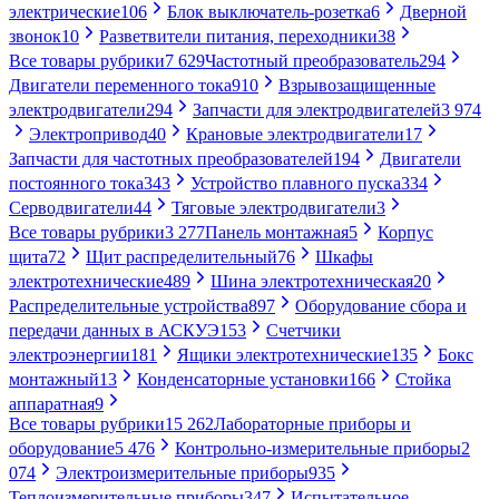
электрические
106
Блок выключатель-розетка
6
Дверной
звонок
10
Разветвители питания, переходники
38
Все товары рубрики
7 629
Частотный преобразователь
294
Двигатели переменного тока
910
Взрывозащищенные
электродвигатели
294
Запчасти для электродвигателей
3 974
Электропривод
40
Крановые электродвигатели
17
Запчасти для частотных преобразователей
194
Двигатели
постоянного тока
343
Устройство плавного пуска
334
Серводвигатели
44
Тяговые электродвигатели
3
Все товары рубрики
3 277
Панель монтажная
5
Корпус
щита
72
Щит распределительный
76
Шкафы
электротехнические
489
Шина электротехническая
20
Распределительные устройства
897
Оборудование сбора и
передачи данных в АСКУЭ
153
Счетчики
электроэнергии
181
Ящики электротехнические
135
Бокс
монтажный
13
Конденсаторные установки
166
Стойка
аппаратная
9
Все товары рубрики
15 262
Лабораторные приборы и
оборудование
5 476
Контрольно-измерительные приборы
2
074
Электроизмерительные приборы
935
Теплоизмерительные приборы
347
Испытательное