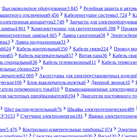
Высоковольтное оборудование
3 845
Релейная защита и автом
 защитного отключения
9 456
Кабеленесущие системы
1 724
К
оэлектронная аппаратура
2 749
Запчасти для электрооборудова
 лампы
4 861
Комплектующие для светотехники
6 288
Проже
минесцентные лампы
4 665
Лампа галогенная
58
Энергосбер
мпы
3
Лампа индукционная
33
ой
624
Кабель контрольный
350
Кабели связи
224
Провод м
ения
65
Кабель нагревательный
57
Витая пара
36
Кабель сва
ль специальный
36
Кабель телевизионный
11
Кабель термоэл
бельные сборки
229
ключателей
2 069
Аксессуары для электроустановочных издели
ческие
106
Блок выключатель-розетка
6
Дверной звонок
10
гатели переменного тока
910
Взрывозащищенные электродвига
для частотных преобразователей
194
Двигатели постоянного то
Щит распределительный
76
Шкафы электротехнические
489
СКУЭ
153
Счетчики электроэнергии
181
Ящики электротехнич
ние
5 476
Контрольно-измерительные приборы
2 074
Электро
ие приборы
32
Средства автоматизации
936
Весы
420
Счетч