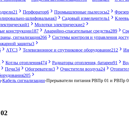
одрели
21
Перфоратор
6
Промышленные пылесосы
2
Фрезе
лировально-шлифовальная
3
Садовый измельчитель
1
Клеевы
электрический
1
Молотки электрические
2
ые конструкции
187
Аварийно-спасательные средства
289
Ср
раны, сигнализация
266
Системы контроля и управления дост
ожарной защиты
3
5
АТС
3
Телевизионное и спутниковое оборудование
212
Ин
8
Котлы отопления
474
Радиаторы отопления, батареи
91
Во
Печи
34
Обогреватели
3
Очистители воздуха
24
Отопител
борудования
205
а
›
Кабель сигнализации
›
Прерыватели питания РВПр 01 и РВПр 0
 02