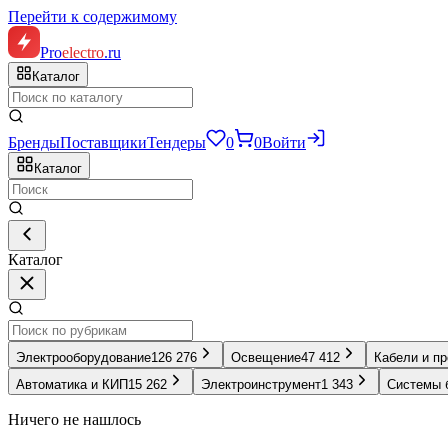
Перейти к содержимому
Pro
electro
.ru
Каталог
Бренды
Поставщики
Тендеры
0
0
Войти
Каталог
Каталог
Электрооборудование
126 276
Освещение
47 412
Кабели и п
Автоматика и КИП
15 262
Электроинструмент
1 343
Системы 
Ничего не нашлось