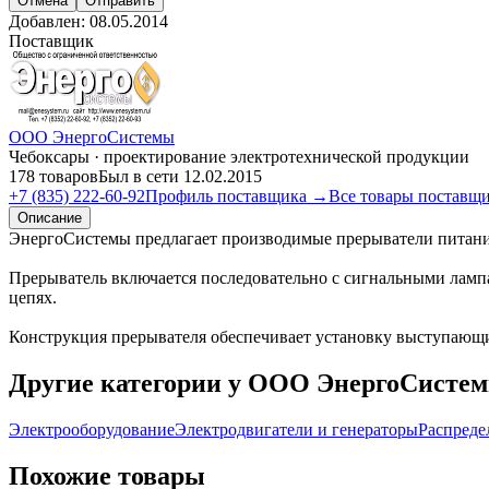
Отмена
Отправить
Добавлен:
08.05.2014
Поставщик
ООО ЭнергоСистемы
Чебоксары · проектирование электротехнической продукции
178 товаров
Был в сети 12.02.2015
+7 (835) 222-60-92
Профиль поставщика →
Все товары поставщ
Описание
ЭнергоСистемы предлагает производимые прерыватели питани
Прерыватель включается последовательно с сигнальными лампа
цепях.
Конструкция прерывателя обеспечивает установку выступающ
Другие категории у ООО ЭнергоСисте
Электрооборудование
Электродвигатели и генераторы
Распреде
Похожие товары