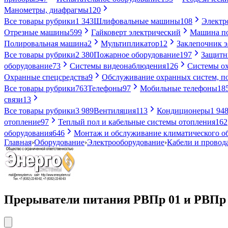
Манометры, диафрагмы
120
Все товары рубрики
1 343
Шлифовальные машины
108
Электр
Отрезные машины
599
Гайковерт электрический
Машина по
Полировальная машина
2
Мультипликатор
12
Заклепочник 
Все товары рубрики
2 380
Пожарное оборудование
197
Защитн
оборудование
73
Системы видеонаблюдения
126
Системы ох
Охранные спецсредства
9
Обслуживание охранных систем, п
Все товары рубрики
763
Телефоны
97
Мобильные телефоны
18
связи
13
Все товары рубрики
3 989
Вентиляция
113
Кондиционеры
1 94
отопление
97
Теплый пол и кабельные системы отопления
162
оборудования
646
Монтаж и обслуживание климатического о
Главная
›
Оборудование
›
Электрооборудование
›
Кабели и провод
Прерыватели питания РВПр 01 и РВПр