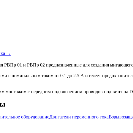
ика →
я РВПр 01 и РВПр 02 предназначенные для создания мигающего
ми с номинальным током от 0.1 до 2.5 А и имеет предохранител
им монтажом с передним подключением проводов под винт на D
мы
лительное оборудование
Двигатели переменного тока
Взрывозащи