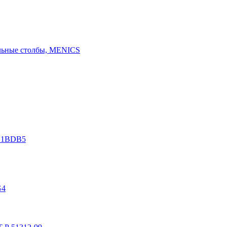
льные столбы, MENICS
L1BDB5
G4