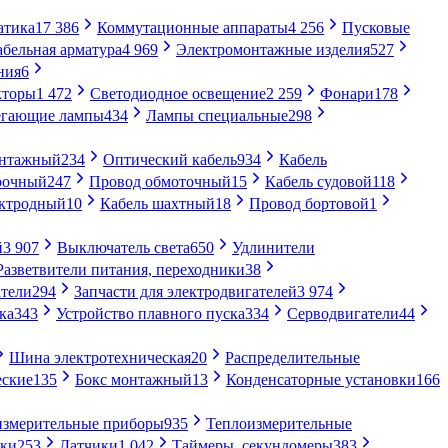
атика
17 386
Коммутационные аппараты
4 256
Пусковые
абельная арматура
4 969
Электромонтажные изделия
527
ния
6
кторы
1 472
Светодиодное освещение
2 259
Фонари
178
егающие лампы
434
Лампы специальные
298
онтажный
234
Оптический кабель
934
Кабель
рочный
247
Провод обмоточный
15
Кабель судовой
118
ектродный
10
Кабель шахтный
18
Провод бортовой
1
й
3 907
Выключатель света
650
Удлинители
Разветвители питания, переходники
38
тели
294
Запчасти для электродвигателей
3 974
ка
343
Устройство плавного пуска
334
Серводвигатели
44
Шина электротехническая
20
Распределительные
еские
135
Бокс монтажный
13
Конденсаторные установки
166
измерительные приборы
935
Теплоизмерительные
ики
253
Датчики
1 042
Таймеры, секундомеры
383