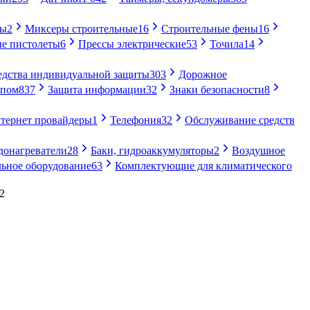
ры
2
Миксеры строительные
16
Строительные фены
16
е пистолеты
6
Прессы электрические
53
Точила
14
едства индивидуальной защиты
303
Дорожное
упом
837
Защита информации
32
Знаки безопасности
8
тернет провайдеры
1
Телефония
32
Обслуживание средств
донагреватели
28
Баки, гидроаккумуляторы
2
Воздушное
ьное оборудование
63
Комплектующие для климатического
2