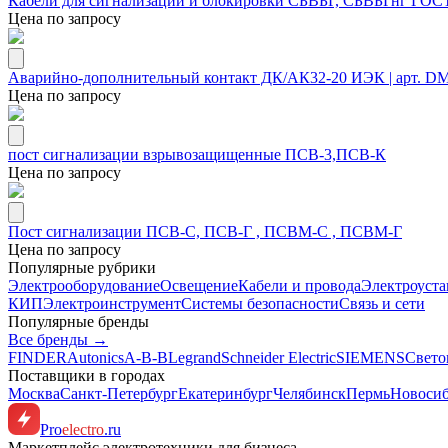
Кабели для сигнализации и блокировки СБВБГ, СБВБГнг ГОСТ
Цена по запросу
Аварийно-дополнительный контакт ДК/АК32-20 ИЭК | арт. D
Цена по запросу
пост сигнализации взрывозащищенные ПСВ-3,ПСВ-К
Цена по запросу
Пост сигнализации ПСВ-С, ПСВ-Г , ПСВМ-С , ПСВМ-Г
Цена по запросу
Популярные рубрики
Электрооборудование
Освещение
Кабели и провода
Электроуста
КИП
Электроинструмент
Системы безопасности
Связь и сети
Популярные бренды
Все бренды →
FINDER
Autonics
A-B-B
Legrand
Schneider Electric
SIEMENS
Свето
Поставщики в городах
Москва
Санкт-Петербург
Екатеринбург
Челябинск
Пермь
Новоси
Pro
electro
.ru
Маркетплейс электротехники для бизнеса