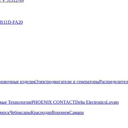
 Р 51312-99
MS11D-FA20
новочные изделия
Электродвигатели и генераторы
Распределител
вые Технологии
PHOENIX CONTACT
Delta Electronics
Lovato
бирск
Чебоксары
Краснодар
Воронеж
Самара