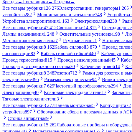
Бренды
→
Поставщики
→
Тендеры
→
Все товары рубрики
126 276
Электростанции, генераторы
1 265
устройства
282
Молниезащита и заземление
748
Устройства
Устройства электропитания
1 163
Электроизоляция
238
Ради
Все товары рубрики
47 412
Светильники
14 815
Светодиодные
Лампы накаливания
1 248
Осветительные установки
198
Лю
Металлогалогенная лампа
7
Ртутные лампы
1
Натриевые ла
Все товары рубрики
8 162
Кабель силовой
3 870
Провод силов
сигнализации
83
Кабель силовой гибкий
440
Кабель управл
Провод термостойкий
15
Провод неизолированный
45
Кабе
Провода для подвижного состава
30
Кабель лифтовой
14
Ка
Все товары рубрики
8 348
Розетки
712
Рамки для розеток и вы
электрические
395
Разъемы электрические
94
Вилки электри
Все товары рубрики
7 629
Частотный преобразователь
294
Дви
Электропривод
40
Крановые электродвигатели
17
Запчасти 
Тяговые электродвигатели
3
Все товары рубрики
3 277
Панель монтажная
5
Корпус щита
72
устройства
897
Оборудование сбора и передачи данных в А
Стойка аппаратная
9
Все товары рубрики
15 262
Лабораторные приборы и оборудова
приборы
347
Испытательное оборудование
155
Геодезическ