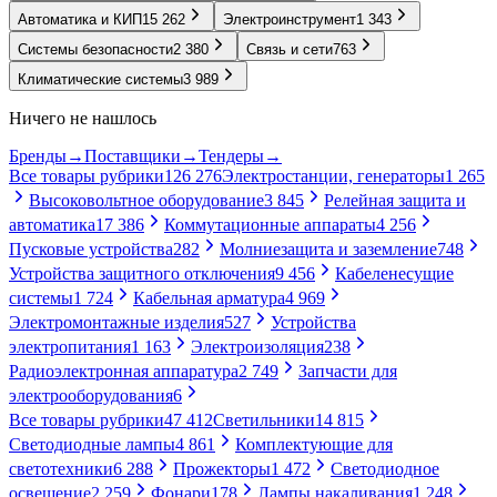
Автоматика и КИП
15 262
Электроинструмент
1 343
Системы безопасности
2 380
Связь и сети
763
Климатические системы
3 989
Ничего не нашлось
Бренды
→
Поставщики
→
Тендеры
→
Все товары рубрики
126 276
Электростанции, генераторы
1 265
Высоковольтное оборудование
3 845
Релейная защита и
автоматика
17 386
Коммутационные аппараты
4 256
Пусковые устройства
282
Молниезащита и заземление
748
Устройства защитного отключения
9 456
Кабеленесущие
системы
1 724
Кабельная арматура
4 969
Электромонтажные изделия
527
Устройства
электропитания
1 163
Электроизоляция
238
Радиоэлектронная аппаратура
2 749
Запчасти для
электрооборудования
6
Все товары рубрики
47 412
Светильники
14 815
Светодиодные лампы
4 861
Комплектующие для
светотехники
6 288
Прожекторы
1 472
Светодиодное
освещение
2 259
Фонари
178
Лампы накаливания
1 248