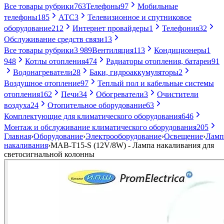
Все товары рубрики
763
Телефоны
97
Мобильные
телефоны
185
АТС
3
Телевизионное и спутниковое
оборудование
212
Интернет провайдеры
1
Телефония
32
Обслуживание средств связи
13
Все товары рубрики
3 989
Вентиляция
113
Кондиционеры
1
948
Котлы отопления
474
Радиаторы отопления, батареи
91
Водонагреватели
28
Баки, гидроаккумуляторы
2
Воздушное отопление
97
Теплый пол и кабельные системы
отопления
162
Печи
34
Обогреватели
3
Очистители
воздуха
24
Отопительное оборудование
63
Комплектующие для климатического оборудования
646
Монтаж и обслуживание климатического оборудования
205
Главная
›
Оборудование
›
Электрооборудование
›
Освещение
›
Лам
накаливания
›
MAB-T15-S (12V/8W) - Лампа накаливания для
светосигнальной колонны