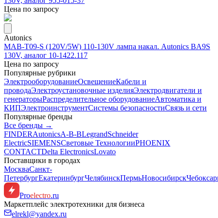
130V, аналог 955-015-37
Цена по запросу
Autonics
MAB-T09-S (120V/5W) 110-130V лампа накал. Autonics BA9S
130V, аналог 10-1422.117
Цена по запросу
Популярные рубрики
Электрооборудование
Освещение
Кабели и
провода
Электроустановочные изделия
Электродвигатели и
генераторы
Распределительное оборудование
Автоматика и
КИП
Электроинструмент
Системы безопасности
Связь и сети
Популярные бренды
Все бренды →
FINDER
Autonics
A-B-B
Legrand
Schneider
Electric
SIEMENS
Световые Технологии
PHOENIX
CONTACT
Delta Electronics
Lovato
Поставщики в городах
Москва
Санкт-
Петербург
Екатеринбург
Челябинск
Пермь
Новосибирск
Чебокса
Pro
electro
.ru
Маркетплейс электротехники для бизнеса
elrekl@yandex.ru