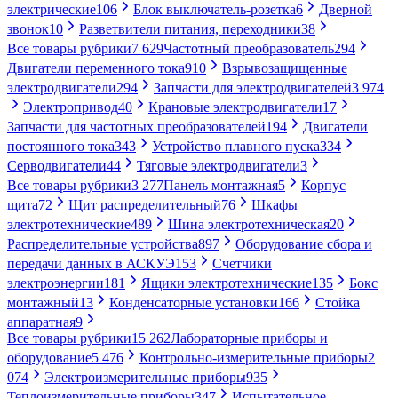
электрические
106
Блок выключатель-розетка
6
Дверной
звонок
10
Разветвители питания, переходники
38
Все товары рубрики
7 629
Частотный преобразователь
294
Двигатели переменного тока
910
Взрывозащищенные
электродвигатели
294
Запчасти для электродвигателей
3 974
Электропривод
40
Крановые электродвигатели
17
Запчасти для частотных преобразователей
194
Двигатели
постоянного тока
343
Устройство плавного пуска
334
Серводвигатели
44
Тяговые электродвигатели
3
Все товары рубрики
3 277
Панель монтажная
5
Корпус
щита
72
Щит распределительный
76
Шкафы
электротехнические
489
Шина электротехническая
20
Распределительные устройства
897
Оборудование сбора и
передачи данных в АСКУЭ
153
Счетчики
электроэнергии
181
Ящики электротехнические
135
Бокс
монтажный
13
Конденсаторные установки
166
Стойка
аппаратная
9
Все товары рубрики
15 262
Лабораторные приборы и
оборудование
5 476
Контрольно-измерительные приборы
2
074
Электроизмерительные приборы
935
Теплоизмерительные приборы
347
Испытательное