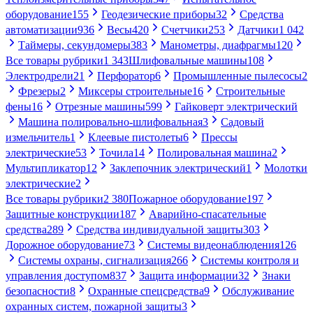
оборудование
155
Геодезические приборы
32
Средства
автоматизации
936
Весы
420
Счетчики
253
Датчики
1 042
Таймеры, секундомеры
383
Манометры, диафрагмы
120
Все товары рубрики
1 343
Шлифовальные машины
108
Электродрели
21
Перфоратор
6
Промышленные пылесосы
2
Фрезеры
2
Миксеры строительные
16
Строительные
фены
16
Отрезные машины
599
Гайковерт электрический
Машина полировально-шлифовальная
3
Садовый
измельчитель
1
Клеевые пистолеты
6
Прессы
электрические
53
Точила
14
Полировальная машина
2
Мультипликатор
12
Заклепочник электрический
1
Молотки
электрические
2
Все товары рубрики
2 380
Пожарное оборудование
197
Защитные конструкции
187
Аварийно-спасательные
средства
289
Средства индивидуальной защиты
303
Дорожное оборудование
73
Системы видеонаблюдения
126
Системы охраны, сигнализация
266
Системы контроля и
управления доступом
837
Защита информации
32
Знаки
безопасности
8
Охранные спецсредства
9
Обслуживание
охранных систем, пожарной защиты
3