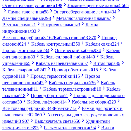
Осветительные установки
198
Люминесцентные лампы
4 665
Лампа галогенная
58
Энергосберегающие лампы
434
Лампы специальные
298
Металлогалогенная лампа
7
Ртутные лампы
1
Натриевые лампы
3
Лампа
индукционная
33
Все товары рубрики
8 162
Кабель силовой
3 870
Провод
силовой
624
Кабель контрольный
350
Кабели связи
224
Провод монтажный
234
Оптический кабель
934
Кабель
сигнализации
83
Кабель силовой гибкий
440
Кабель
управления
65
Кабель нагревательный
57
Витая пара
36
Кабель сварочный
247
Провод обмоточный
15
Кабель
судовой
118
Провод термостойкий
15
Провод
неизолированный
45
Кабель специальный
36
Кабель
телевизионный
11
Кабель термоэлектродный
10
Кабель
шахтный
18
Провод бортовой
1
Провода для подвижного
состава
30
Кабель лифтовой
14
Кабельные сборки
229
Все товары рубрики
8 348
Розетки
712
Рамки для розеток и
выключателей
2 069
Аксессуары для электроустановочных
изделий
3 907
Выключатель света
650
Удлинители
электрические
395
Разъемы электрические
94
Вилки