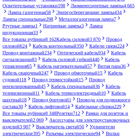
Осветительные установки
198
Люминесцентные лампы
4 665
Лампа галогенная
58
Энергосберегающие лампы
434
Лампы специальные
298
Металлогалогенная лампа
7
Ртутные лампы
1
Натриевые лампы
3
Лампа
индукционная
33
Все товары рубрики
8 162
Кабель силовой
3 870
Провод
силовой
624
Кабель контрольный
350
Кабели связи
224
Провод монтажный
234
Оптический кабель
934
Кабель
сигнализации
83
Кабель силовой гибкий
440
Кабель
управления
65
Кабель нагревательный
57
Витая пара
36
Кабель сварочный
247
Провод обмоточный
15
Кабель
судовой
118
Провод термостойкий
15
Провод
неизолированный
45
Кабель специальный
36
Кабель
телевизионный
11
Кабель термоэлектродный
10
Кабель
шахтный
18
Провод бортовой
1
Провода для подвижного
состава
30
Кабель лифтовой
14
Кабельные сборки
229
Все товары рубрики
8 348
Розетки
712
Рамки для розеток и
выключателей
2 069
Аксессуары для электроустановочных
изделий
3 907
Выключатель света
650
Удлинители
электрические
395
Разъемы электрические
94
Вилки