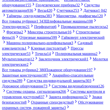
оборудование
155
Геодезические приборы
32
Средства
автоматизации
936
Весы
420
Счетчики
253
Датчики
1 042
Таймеры, секундомеры
383
Манометры, диафрагмы
120
Все товары рубрики
1 343
Шлифовальные машины
108
Электродрели
21
Перфоратор
6
Промышленные пылесосы
2
Фрезеры
2
Миксеры строительные
16
Строительные
фены
16
Отрезные машины
599
Гайковерт электрический
Машина полировально-шлифовальная
3
Садовый
измельчитель
1
Клеевые пистолеты
6
Прессы
электрические
53
Точила
14
Полировальная машина
2
Мультипликатор
12
Заклепочник электрический
1
Молотки
электрические
2
Все товары рубрики
2 380
Пожарное оборудование
197
Защитные конструкции
187
Аварийно-спасательные
средства
289
Средства индивидуальной защиты
303
Дорожное оборудование
73
Системы видеонаблюдения
126
Системы охраны, сигнализация
266
Системы контроля и
управления доступом
837
Защита информации
32
Знаки
безопасности
8
Охранные спецсредства
9
Обслуживание
охранных систем, пожарной защиты
3