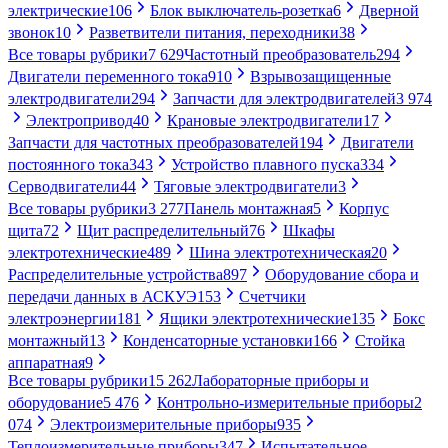
электрические
106
Блок выключатель-розетка
6
Дверной
звонок
10
Разветвители питания, переходники
38
Все товары рубрики
7 629
Частотный преобразователь
294
Двигатели переменного тока
910
Взрывозащищенные
электродвигатели
294
Запчасти для электродвигателей
3 974
Электропривод
40
Крановые электродвигатели
17
Запчасти для частотных преобразователей
194
Двигатели
постоянного тока
343
Устройство плавного пуска
334
Серводвигатели
44
Тяговые электродвигатели
3
Все товары рубрики
3 277
Панель монтажная
5
Корпус
щита
72
Щит распределительный
76
Шкафы
электротехнические
489
Шина электротехническая
20
Распределительные устройства
897
Оборудование сбора и
передачи данных в АСКУЭ
153
Счетчики
электроэнергии
181
Ящики электротехнические
135
Бокс
монтажный
13
Конденсаторные установки
166
Стойка
аппаратная
9
Все товары рубрики
15 262
Лабораторные приборы и
оборудование
5 476
Контрольно-измерительные приборы
2
074
Электроизмерительные приборы
935
Теплоизмерительные приборы
347
Испытательное