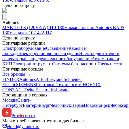
130V, аналог 955-015-37
Цена по запросу
Autonics
MAB-T09-S (120V/5W) 110-130V лампа накал. Autonics BA9S
130V, аналог 10-1422.117
Цена по запросу
Популярные рубрики
Электрооборудование
Освещение
Кабели и
провода
Электроустановочные изделия
Электродвигатели и
генераторы
Распределительное оборудование
Автоматика и
КИП
Электроинструмент
Системы безопасности
Связь и сети
Популярные бренды
Все бренды →
FINDER
Autonics
A-B-B
Legrand
Schneider
Electric
SIEMENS
Световые Технологии
PHOENIX
CONTACT
Delta Electronics
Lovato
Поставщики в городах
Москва
Санкт-
Петербург
Екатеринбург
Челябинск
Пермь
Новосибирск
Чебокса
Pro
electro
.ru
Маркетплейс электротехники для бизнеса
elrekl@yandex.ru