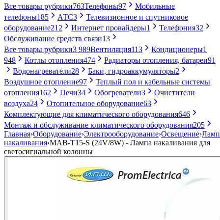
Все товары рубрики
763
Телефоны
97
Мобильные
телефоны
185
АТС
3
Телевизионное и спутниковое
оборудование
212
Интернет провайдеры
1
Телефония
32
Обслуживание средств связи
13
Все товары рубрики
3 989
Вентиляция
113
Кондиционеры
1
948
Котлы отопления
474
Радиаторы отопления, батареи
91
Водонагреватели
28
Баки, гидроаккумуляторы
2
Воздушное отопление
97
Теплый пол и кабельные системы
отопления
162
Печи
34
Обогреватели
3
Очистители
воздуха
24
Отопительное оборудование
63
Комплектующие для климатического оборудования
646
Монтаж и обслуживание климатического оборудования
205
Главная
›
Оборудование
›
Электрооборудование
›
Освещение
›
Лам
накаливания
›
MAB-T15-S (24V/8W) - Лампа накаливания для
светосигнальной колонны