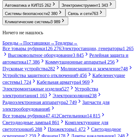
Автоматика и КИП
15 262
Электроинструмент
1 343
Системы безопасности
2 380
Связь и сети
763
Климатические системы
3 989
Ничего не нашлось
Бренды
→
Поставщики
→
Тендеры
→
Все товары рубрики
126 276
Электростанции, генераторы
1 265
Высоковольтное оборудование
3 845
Релейная защита и
автоматика
17 386
Коммутационные аппараты
4 256
Пусковые устройства
282
Молниезащита и заземление
748
Устройства защитного отключения
9 456
Кабеленесущие
системы
1 724
Кабельная арматура
4 969
Электромонтажные изделия
527
Устройства
электропитания
1 163
Электроизоляция
238
Радиоэлектронная аппаратура
2 749
Запчасти для
электрооборудования
6
Все товары рубрики
47 412
Светильники
14 815
Светодиодные лампы
4 861
Комплектующие для
светотехники
6 288
Прожекторы
1 472
Светодиодное
освещение
2 259
Фонари
178
Лампы накаливания
1 248