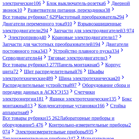
электрические
106
Блок выключатель-розетка
6
Дверной
звонок
10
Разветвители питания, переходники
38
Все товары рубрики
7 629
Частотный преобразователь
294
Двигатели переменного тока
910
Взрывозащищенные
электродвигатели
294
Запчасти для электродвигателей
3 974
Электропривод
40
Крановые электродвигатели
17
Запчасти для частотных преобразователей
194
Двигатели
постоянного тока
343
Устройство плавного пуска
334
Серводвигатели
44
Тяговые электродвигатели
3
Все товары рубрики
3 277
Панель монтажная
5
Корпус
щита
72
Щит распределительный
76
Шкафы
электротехнические
489
Шина электротехническая
20
Распределительные устройства
897
Оборудование сбора и
передачи данных в АСКУЭ
153
Счетчики
электроэнергии
181
Ящики электротехнические
135
Бокс
монтажный
13
Конденсаторные установки
166
Стойка
аппаратная
9
Все товары рубрики
15 262
Лабораторные приборы и
оборудование
5 476
Контрольно-измерительные приборы
2
074
Электроизмерительные приборы
935
Теплоизмерительные приборы
347
Испытательное