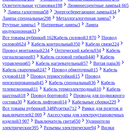
Осветительные установки
198
Люминесцентные лампы
4 665
Лампа галогенная
58
Энергосберегающие лампы
434
Лампы специальные
298
Металлогалогенная лампа
7
Ртутные лампы
1
Натриевые лампы
3
Лампа
индукционная
33
Все товары рубрики
8 162
Кабель силовой
3 870
Провод
силовой
624
Кабель контрольный
350
Кабели связи
224
Провод монтажный
234
Оптический кабель
934
Кабель
сигнализации
83
Кабель силовой гибкий
440
Кабель
управления
65
Кабель нагревательный
57
Витая пара
36
Кабель сварочный
247
Провод обмоточный
15
Кабель
судовой
118
Провод термостойкий
15
Провод
неизолированный
45
Кабель специальный
36
Кабель
телевизионный
11
Кабель термоэлектродный
10
Кабель
шахтный
18
Провод бортовой
1
Провода для подвижного
состава
30
Кабель лифтовой
14
Кабельные сборки
229
Все товары рубрики
8 348
Розетки
712
Рамки для розеток и
выключателей
2 069
Аксессуары для электроустановочных
изделий
3 907
Выключатель света
650
Удлинители
электрические
395
Разъемы электрические
94
Вилки