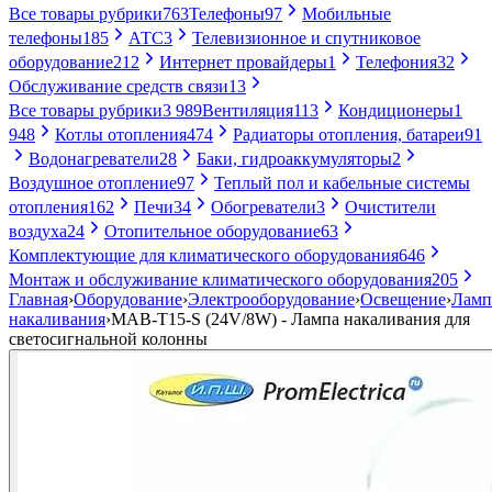
Все товары рубрики
763
Телефоны
97
Мобильные
телефоны
185
АТС
3
Телевизионное и спутниковое
оборудование
212
Интернет провайдеры
1
Телефония
32
Обслуживание средств связи
13
Все товары рубрики
3 989
Вентиляция
113
Кондиционеры
1
948
Котлы отопления
474
Радиаторы отопления, батареи
91
Водонагреватели
28
Баки, гидроаккумуляторы
2
Воздушное отопление
97
Теплый пол и кабельные системы
отопления
162
Печи
34
Обогреватели
3
Очистители
воздуха
24
Отопительное оборудование
63
Комплектующие для климатического оборудования
646
Монтаж и обслуживание климатического оборудования
205
Главная
›
Оборудование
›
Электрооборудование
›
Освещение
›
Лам
накаливания
›
MAB-T15-S (24V/8W) - Лампа накаливания для
светосигнальной колонны