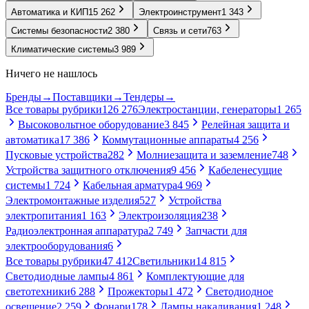
Автоматика и КИП
15 262
Электроинструмент
1 343
Системы безопасности
2 380
Связь и сети
763
Климатические системы
3 989
Ничего не нашлось
Бренды
→
Поставщики
→
Тендеры
→
Все товары рубрики
126 276
Электростанции, генераторы
1 265
Высоковольтное оборудование
3 845
Релейная защита и
автоматика
17 386
Коммутационные аппараты
4 256
Пусковые устройства
282
Молниезащита и заземление
748
Устройства защитного отключения
9 456
Кабеленесущие
системы
1 724
Кабельная арматура
4 969
Электромонтажные изделия
527
Устройства
электропитания
1 163
Электроизоляция
238
Радиоэлектронная аппаратура
2 749
Запчасти для
электрооборудования
6
Все товары рубрики
47 412
Светильники
14 815
Светодиодные лампы
4 861
Комплектующие для
светотехники
6 288
Прожекторы
1 472
Светодиодное
освещение
2 259
Фонари
178
Лампы накаливания
1 248