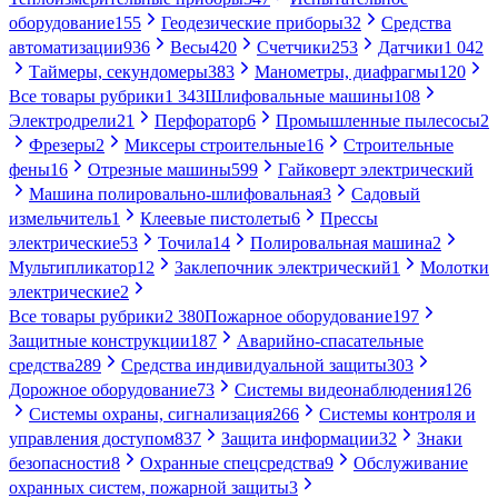
оборудование
155
Геодезические приборы
32
Средства
автоматизации
936
Весы
420
Счетчики
253
Датчики
1 042
Таймеры, секундомеры
383
Манометры, диафрагмы
120
Все товары рубрики
1 343
Шлифовальные машины
108
Электродрели
21
Перфоратор
6
Промышленные пылесосы
2
Фрезеры
2
Миксеры строительные
16
Строительные
фены
16
Отрезные машины
599
Гайковерт электрический
Машина полировально-шлифовальная
3
Садовый
измельчитель
1
Клеевые пистолеты
6
Прессы
электрические
53
Точила
14
Полировальная машина
2
Мультипликатор
12
Заклепочник электрический
1
Молотки
электрические
2
Все товары рубрики
2 380
Пожарное оборудование
197
Защитные конструкции
187
Аварийно-спасательные
средства
289
Средства индивидуальной защиты
303
Дорожное оборудование
73
Системы видеонаблюдения
126
Системы охраны, сигнализация
266
Системы контроля и
управления доступом
837
Защита информации
32
Знаки
безопасности
8
Охранные спецсредства
9
Обслуживание
охранных систем, пожарной защиты
3