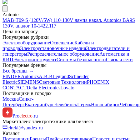
Autonics
MAB-T09-S (120V/5W) 110-130V лампа накал. Autonics BA9S
130V, аналог 10-1422.117
Цена по запросу
Популярные рубрики
Электрооборудование
Освещение
Кабели и
провода
Электроустановочные изделия
Электродвигатели и
генераторы
Распределительное оборудование
Автоматика и
КИП
Электроинструмент
Системы безопасности
Связь и сети
Популярные бренды
Все бренды →
FINDER
Autonics
A-B-B
Legrand
Schneider
Electric
SIEMENS
Световые Технологии
PHOENIX
CONTACT
Delta Electronics
Lovato
Поставщики в городах
Москва
Санкт-
Петербург
Екатеринбург
Челябинск
Пермь
Новосибирск
Чебокса
Pro
electro
.ru
Маркетплейс электротехники для бизнеса
elrekl@yandex.ru
Каталог
Поставщики
Бренды
Прайсы поставщиков
Новости и статьи