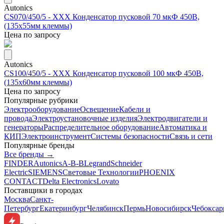
Autonics
CS070/450/5 - ХХХ Конденсатор пусковой 70 мкФ 450В,
(135х55мм клеммы)
Цена по запросу
Autonics
CS100/450/5 - ХХХ Конденсатор пусковой 100 мкФ 450В,
(135х60мм клеммы)
Цена по запросу
Популярные рубрики
Электрооборудование
Освещение
Кабели и
провода
Электроустановочные изделия
Электродвигатели и
генераторы
Распределительное оборудование
Автоматика и
КИП
Электроинструмент
Системы безопасности
Связь и сети
Популярные бренды
Все бренды →
FINDER
Autonics
A-B-B
Legrand
Schneider
Electric
SIEMENS
Световые Технологии
PHOENIX
CONTACT
Delta Electronics
Lovato
Поставщики в городах
Москва
Санкт-
Петербург
Екатеринбург
Челябинск
Пермь
Новосибирск
Чебокса