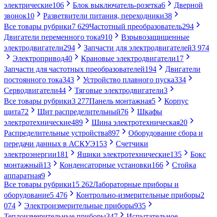
электрические
106
Блок выключатель-розетка
6
Дверной
звонок
10
Разветвители питания, переходники
38
Все товары рубрики
7 629
Частотный преобразователь
294
Двигатели переменного тока
910
Взрывозащищенные
электродвигатели
294
Запчасти для электродвигателей
3 974
Электропривод
40
Крановые электродвигатели
17
Запчасти для частотных преобразователей
194
Двигатели
постоянного тока
343
Устройство плавного пуска
334
Серводвигатели
44
Тяговые электродвигатели
3
Все товары рубрики
3 277
Панель монтажная
5
Корпус
щита
72
Щит распределительный
76
Шкафы
электротехнические
489
Шина электротехническая
20
Распределительные устройства
897
Оборудование сбора и
передачи данных в АСКУЭ
153
Счетчики
электроэнергии
181
Ящики электротехнические
135
Бокс
монтажный
13
Конденсаторные установки
166
Стойка
аппаратная
9
Все товары рубрики
15 262
Лабораторные приборы и
оборудование
5 476
Контрольно-измерительные приборы
2
074
Электроизмерительные приборы
935
Теплоизмерительные приборы
347
Испытательное