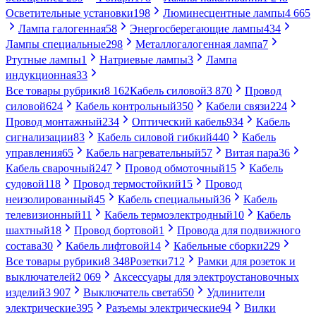
Осветительные установки
198
Люминесцентные лампы
4 665
Лампа галогенная
58
Энергосберегающие лампы
434
Лампы специальные
298
Металлогалогенная лампа
7
Ртутные лампы
1
Натриевые лампы
3
Лампа
индукционная
33
Все товары рубрики
8 162
Кабель силовой
3 870
Провод
силовой
624
Кабель контрольный
350
Кабели связи
224
Провод монтажный
234
Оптический кабель
934
Кабель
сигнализации
83
Кабель силовой гибкий
440
Кабель
управления
65
Кабель нагревательный
57
Витая пара
36
Кабель сварочный
247
Провод обмоточный
15
Кабель
судовой
118
Провод термостойкий
15
Провод
неизолированный
45
Кабель специальный
36
Кабель
телевизионный
11
Кабель термоэлектродный
10
Кабель
шахтный
18
Провод бортовой
1
Провода для подвижного
состава
30
Кабель лифтовой
14
Кабельные сборки
229
Все товары рубрики
8 348
Розетки
712
Рамки для розеток и
выключателей
2 069
Аксессуары для электроустановочных
изделий
3 907
Выключатель света
650
Удлинители
электрические
395
Разъемы электрические
94
Вилки