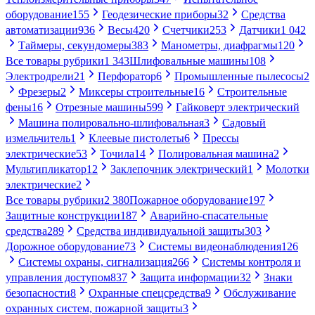
оборудование
155
Геодезические приборы
32
Средства
автоматизации
936
Весы
420
Счетчики
253
Датчики
1 042
Таймеры, секундомеры
383
Манометры, диафрагмы
120
Все товары рубрики
1 343
Шлифовальные машины
108
Электродрели
21
Перфоратор
6
Промышленные пылесосы
2
Фрезеры
2
Миксеры строительные
16
Строительные
фены
16
Отрезные машины
599
Гайковерт электрический
Машина полировально-шлифовальная
3
Садовый
измельчитель
1
Клеевые пистолеты
6
Прессы
электрические
53
Точила
14
Полировальная машина
2
Мультипликатор
12
Заклепочник электрический
1
Молотки
электрические
2
Все товары рубрики
2 380
Пожарное оборудование
197
Защитные конструкции
187
Аварийно-спасательные
средства
289
Средства индивидуальной защиты
303
Дорожное оборудование
73
Системы видеонаблюдения
126
Системы охраны, сигнализация
266
Системы контроля и
управления доступом
837
Защита информации
32
Знаки
безопасности
8
Охранные спецсредства
9
Обслуживание
охранных систем, пожарной защиты
3