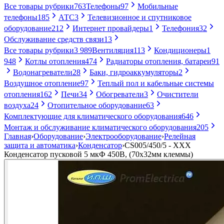
Все товары рубрики
763
Телефоны
97
Мобильные
телефоны
185
АТС
3
Телевизионное и спутниковое
оборудование
212
Интернет провайдеры
1
Телефония
32
Обслуживание средств связи
13
Все товары рубрики
3 989
Вентиляция
113
Кондиционеры
1
948
Котлы отопления
474
Радиаторы отопления, батареи
91
Водонагреватели
28
Баки, гидроаккумуляторы
2
Воздушное отопление
97
Теплый пол и кабельные системы
отопления
162
Печи
34
Обогреватели
3
Очистители
воздуха
24
Отопительное оборудование
63
Комплектующие для климатического оборудования
646
Монтаж и обслуживание климатического оборудования
205
Главная
›
Оборудование
›
Электрооборудование
›
Релейная
защита и автоматика
›
Конденсатор
›
CS005/450/5 - ХХХ
Конденсатор пусковой 5 мкФ 450В, (70х32мм клеммы)