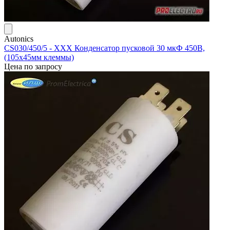
Autonics
CS030/450/5 - ХХХ Конденсатор пусковой 30 мкФ 450В,
(105х45мм клеммы)
Цена по запросу