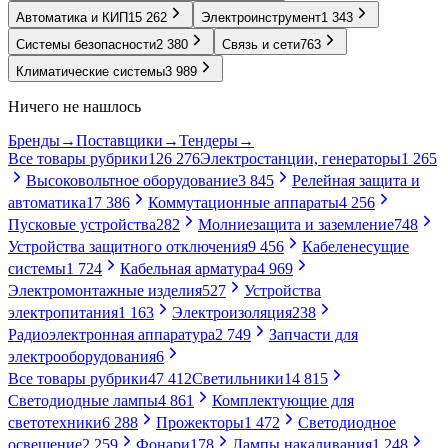
Автоматика и КИП
15 262
Электроинструмент
1 343
Системы безопасности
2 380
Связь и сети
763
Климатические системы
3 989
Ничего не нашлось
Бренды
→
Поставщики
→
Тендеры
→
Все товары рубрики
126 276
Электростанции, генераторы
1 265
Высоковольтное оборудование
3 845
Релейная защита и
автоматика
17 386
Коммутационные аппараты
4 256
Пусковые устройства
282
Молниезащита и заземление
748
Устройства защитного отключения
9 456
Кабеленесущие
системы
1 724
Кабельная арматура
4 969
Электромонтажные изделия
527
Устройства
электропитания
1 163
Электроизоляция
238
Радиоэлектронная аппаратура
2 749
Запчасти для
электрооборудования
6
Все товары рубрики
47 412
Светильники
14 815
Светодиодные лампы
4 861
Комплектующие для
светотехники
6 288
Прожекторы
1 472
Светодиодное
освещение
2 259
Фонари
178
Лампы накаливания
1 248