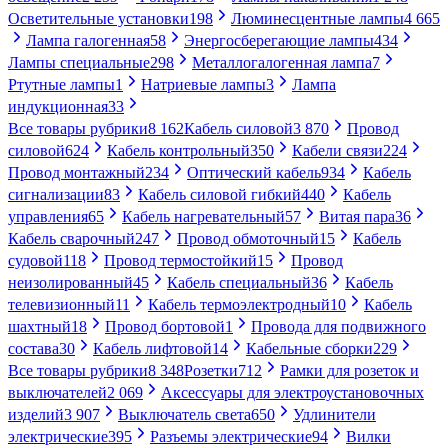
Осветительные установки
198
Люминесцентные лампы
4 665
Лампа галогенная
58
Энергосберегающие лампы
434
Лампы специальные
298
Металлогалогенная лампа
7
Ртутные лампы
1
Натриевые лампы
3
Лампа
индукционная
33
Все товары рубрики
8 162
Кабель силовой
3 870
Провод
силовой
624
Кабель контрольный
350
Кабели связи
224
Провод монтажный
234
Оптический кабель
934
Кабель
сигнализации
83
Кабель силовой гибкий
440
Кабель
управления
65
Кабель нагревательный
57
Витая пара
36
Кабель сварочный
247
Провод обмоточный
15
Кабель
судовой
118
Провод термостойкий
15
Провод
неизолированный
45
Кабель специальный
36
Кабель
телевизионный
11
Кабель термоэлектродный
10
Кабель
шахтный
18
Провод бортовой
1
Провода для подвижного
состава
30
Кабель лифтовой
14
Кабельные сборки
229
Все товары рубрики
8 348
Розетки
712
Рамки для розеток и
выключателей
2 069
Аксессуары для электроустановочных
изделий
3 907
Выключатель света
650
Удлинители
электрические
395
Разъемы электрические
94
Вилки