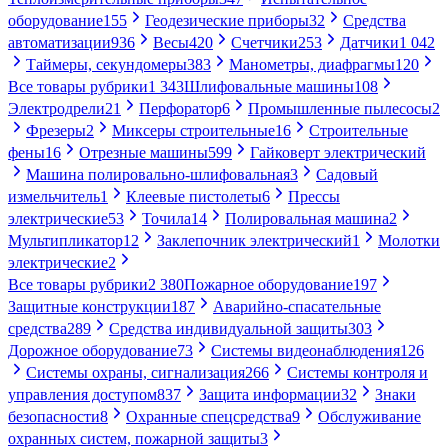
оборудование
155
Геодезические приборы
32
Средства
автоматизации
936
Весы
420
Счетчики
253
Датчики
1 042
Таймеры, секундомеры
383
Манометры, диафрагмы
120
Все товары рубрики
1 343
Шлифовальные машины
108
Электродрели
21
Перфоратор
6
Промышленные пылесосы
2
Фрезеры
2
Миксеры строительные
16
Строительные
фены
16
Отрезные машины
599
Гайковерт электрический
Машина полировально-шлифовальная
3
Садовый
измельчитель
1
Клеевые пистолеты
6
Прессы
электрические
53
Точила
14
Полировальная машина
2
Мультипликатор
12
Заклепочник электрический
1
Молотки
электрические
2
Все товары рубрики
2 380
Пожарное оборудование
197
Защитные конструкции
187
Аварийно-спасательные
средства
289
Средства индивидуальной защиты
303
Дорожное оборудование
73
Системы видеонаблюдения
126
Системы охраны, сигнализация
266
Системы контроля и
управления доступом
837
Защита информации
32
Знаки
безопасности
8
Охранные спецсредства
9
Обслуживание
охранных систем, пожарной защиты
3