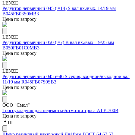
LENZE
Редуктор червячный 045 (i=14) S вал вх./вых. 14/19 мм
B045FB03S0MB3
Цена по запросу
LENZE
Редуктор червячный 050 (i=7) B вал вх./вых. 19/25 мм
B050FB01C0MB3
Цена по запросу
LENZE
Редуктор червячный 045 i=46 S серия, входной/выходной вал
11/19 мм R045FB07S0SB3
Цена по запросу
ООО "Смол"
Тросоукладчик для перемотки/отмотки троса АТУ-700В
Цена по запросу
Ш
Шнур резиновый вакуумный Д=10мм.ГОСТ 64.67.57