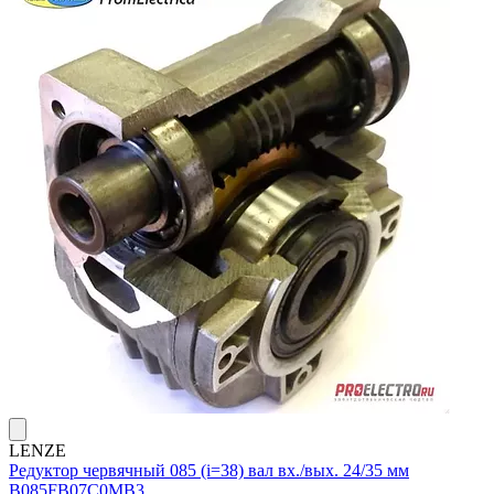
LENZE
Редуктор червячный 085 (i=38) вал вх./вых. 24/35 мм
B085FB07C0MB3