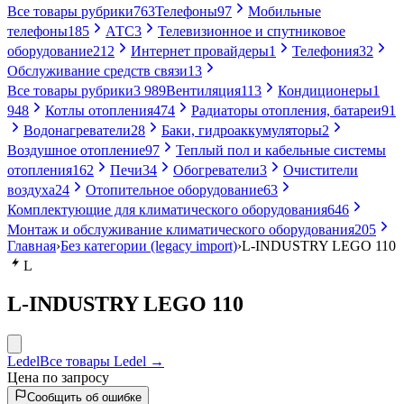
Все товары рубрики
763
Телефоны
97
Мобильные
телефоны
185
АТС
3
Телевизионное и спутниковое
оборудование
212
Интернет провайдеры
1
Телефония
32
Обслуживание средств связи
13
Все товары рубрики
3 989
Вентиляция
113
Кондиционеры
1
948
Котлы отопления
474
Радиаторы отопления, батареи
91
Водонагреватели
28
Баки, гидроаккумуляторы
2
Воздушное отопление
97
Теплый пол и кабельные системы
отопления
162
Печи
34
Обогреватели
3
Очистители
воздуха
24
Отопительное оборудование
63
Комплектующие для климатического оборудования
646
Монтаж и обслуживание климатического оборудования
205
Главная
›
Без категории (legacy import)
›
L-INDUSTRY LEGO 110
L
L-INDUSTRY LEGO 110
Ledel
Все товары Ledel →
Цена по запросу
Сообщить об ошибке