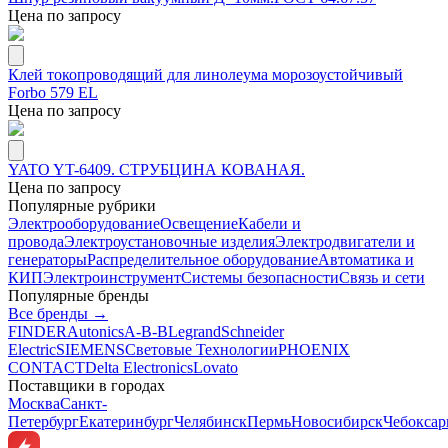
Цена по запросу
Клей токопроводящий для линолеума морозоустойчивый
Forbo 579 EL
Цена по запросу
YATO YT-6409. СТРУБЦИНА КОВАНАЯ.
Цена по запросу
Популярные рубрики
Электрооборудование
Освещение
Кабели и
провода
Электроустановочные изделия
Электродвигатели и
генераторы
Распределительное оборудование
Автоматика и
КИП
Электроинструмент
Системы безопасности
Связь и сети
Популярные бренды
Все бренды →
FINDER
Autonics
A-B-B
Legrand
Schneider
Electric
SIEMENS
Световые Технологии
PHOENIX
CONTACT
Delta Electronics
Lovato
Поставщики в городах
Москва
Санкт-
Петербург
Екатеринбург
Челябинск
Пермь
Новосибирск
Чебокса