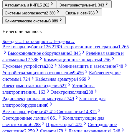
Автоматика и КИП
15 262
Электроинструмент
1 343
Системы безопасности
2 380
Связь и сети
763
Климатические системы
3 989
Ничего не нашлось
Бренды
→
Поставщики
→
Тендеры
→
Все товары рубрики
126 276
Электростанции, генераторы
1 265
Высоковольтное оборудование
3 845
Релейная защита и
автоматика
17 386
Коммутационные аппараты
4 256
Пусковые устройства
282
Молниезащита и заземление
748
Устройства защитного отключения
9 456
Кабеленесущие
системы
1 724
Кабельная арматура
4 969
Электромонтажные изделия
527
Устройства
электропитания
1 163
Электроизоляция
238
Радиоэлектронная аппаратура
2 749
Запчасти для
электрооборудования
6
Все товары рубрики
47 412
Светильники
14 815
Светодиодные лампы
4 861
Комплектующие для
светотехники
6 288
Прожекторы
1 472
Светодиодное
освещение
2 259
Фонари
178
Лампы накаливания
1 248