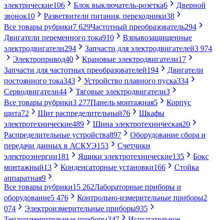
электрические
106
Блок выключатель-розетка
6
Дверной
звонок
10
Разветвители питания, переходники
38
Все товары рубрики
7 629
Частотный преобразователь
294
Двигатели переменного тока
910
Взрывозащищенные
электродвигатели
294
Запчасти для электродвигателей
3 974
Электропривод
40
Крановые электродвигатели
17
Запчасти для частотных преобразователей
194
Двигатели
постоянного тока
343
Устройство плавного пуска
334
Серводвигатели
44
Тяговые электродвигатели
3
Все товары рубрики
3 277
Панель монтажная
5
Корпус
щита
72
Щит распределительный
76
Шкафы
электротехнические
489
Шина электротехническая
20
Распределительные устройства
897
Оборудование сбора и
передачи данных в АСКУЭ
153
Счетчики
электроэнергии
181
Ящики электротехнические
135
Бокс
монтажный
13
Конденсаторные установки
166
Стойка
аппаратная
9
Все товары рубрики
15 262
Лабораторные приборы и
оборудование
5 476
Контрольно-измерительные приборы
2
074
Электроизмерительные приборы
935
Теплоизмерительные приборы
347
Испытательное