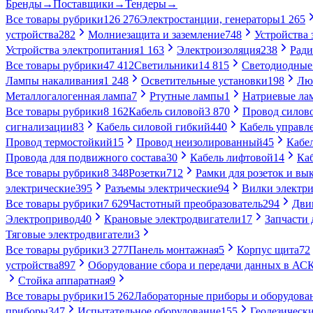
Бренды
→
Поставщики
→
Тендеры
→
Все товары рубрики
126 276
Электростанции, генераторы
1 265
устройства
282
Молниезащита и заземление
748
Устройства
Устройства электропитания
1 163
Электроизоляция
238
Ради
Все товары рубрики
47 412
Светильники
14 815
Светодиодные
Лампы накаливания
1 248
Осветительные установки
198
Лю
Металлогалогенная лампа
7
Ртутные лампы
1
Натриевые ла
Все товары рубрики
8 162
Кабель силовой
3 870
Провод силов
сигнализации
83
Кабель силовой гибкий
440
Кабель управл
Провод термостойкий
15
Провод неизолированный
45
Кабе
Провода для подвижного состава
30
Кабель лифтовой
14
Ка
Все товары рубрики
8 348
Розетки
712
Рамки для розеток и вы
электрические
395
Разъемы электрические
94
Вилки электри
Все товары рубрики
7 629
Частотный преобразователь
294
Дви
Электропривод
40
Крановые электродвигатели
17
Запчасти 
Тяговые электродвигатели
3
Все товары рубрики
3 277
Панель монтажная
5
Корпус щита
72
устройства
897
Оборудование сбора и передачи данных в А
Стойка аппаратная
9
Все товары рубрики
15 262
Лабораторные приборы и оборудова
приборы
347
Испытательное оборудование
155
Геодезическ