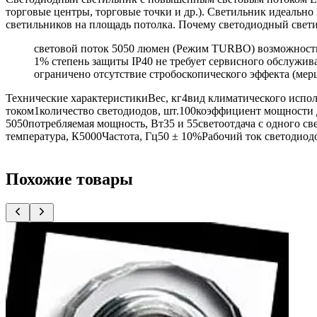
торговые центры, торговые точки и др.). Светильник идеаль
светильников на площадь потолка. Почему светодиодный свети
световой поток 5050 люмен (Режим TURBO) возможность 
1% степень защиты IP40 не требует сервисного обслужив
ограничено отсутствие стробоскопического эффекта (мер
Технические характеристикиВес, кг4вид климатического испо
током1количество светодиодов, шт.100коэффициент мощности
5050потребляемая мощность, Вт35 и 55светоотдача с одного с
температура, К5000Частота, Гц50 ± 10%Рабочий ток светодиод
Похожие товары