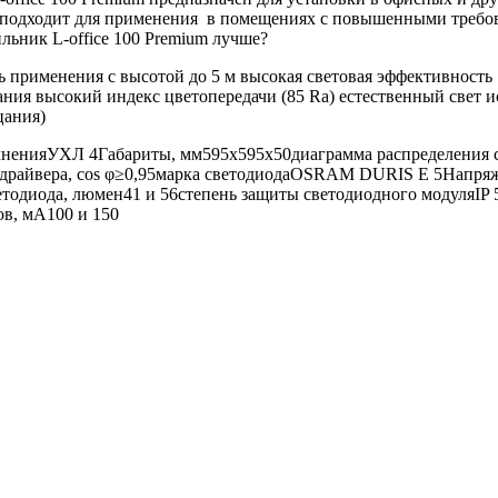
но подходит для применения в помещениях с повышенными требо
льник L-office 100 Premium лучше?
применения с высотой до 5 м высокая световая эффективность 
ания высокий индекс цветопередачи (85 Ra) естественный свет 
цания)
лненияУХЛ 4Габариты, мм595х595х50диаграмма распределения с
 драйвера, cos φ≥0,95марка светодиодаOSRAM DURIS E 5Напряж
ветодиода, люмен41 и 56степень защиты светодиодного модуляIP 
ов, мА100 и 150