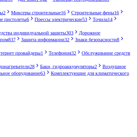
ры
2
Миксеры строительные
16
Строительные фены
16
е пистолеты
6
Прессы электрические
53
Точила
14
едства индивидуальной защиты
303
Дорожное
упом
837
Защита информации
32
Знаки безопасности
8
тернет провайдеры
1
Телефония
32
Обслуживание средств
донагреватели
28
Баки, гидроаккумуляторы
2
Воздушное
ьное оборудование
63
Комплектующие для климатического