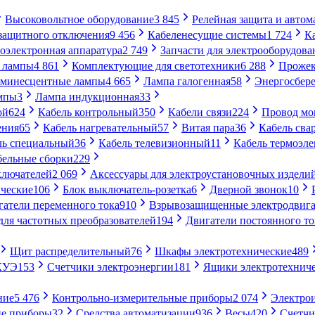
Высоковольтное оборудование
3 845
Релейная защита и автом
 защитного отключения
9 456
Кабеленесущие системы
1 724
К
оэлектронная аппаратура
2 749
Запчасти для электрооборудова
 лампы
4 861
Комплектующие для светотехники
6 288
Проже
минесцентные лампы
4 665
Лампа галогенная
58
Энергосбер
мпы
3
Лампа индукционная
33
ой
624
Кабель контрольный
350
Кабели связи
224
Провод м
ения
65
Кабель нагревательный
57
Витая пара
36
Кабель сва
ль специальный
36
Кабель телевизионный
11
Кабель термоэл
бельные сборки
229
ключателей
2 069
Аксессуары для электроустановочных издели
ческие
106
Блок выключатель-розетка
6
Дверной звонок
10
гатели переменного тока
910
Взрывозащищенные электродвига
для частотных преобразователей
194
Двигатели постоянного то
Щит распределительный
76
Шкафы электротехнические
489
СКУЭ
153
Счетчики электроэнергии
181
Ящики электротехнич
ние
5 476
Контрольно-измерительные приборы
2 074
Электро
ие приборы
32
Средства автоматизации
936
Весы
420
Счетч