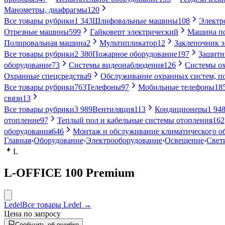
Манометры, диафрагмы
120
Все товары рубрики
1 343
Шлифовальные машины
108
Электр
Отрезные машины
599
Гайковерт электрический
Машина по
Полировальная машина
2
Мультипликатор
12
Заклепочник 
Все товары рубрики
2 380
Пожарное оборудование
197
Защитн
оборудование
73
Системы видеонаблюдения
126
Системы ох
Охранные спецсредства
9
Обслуживание охранных систем, п
Все товары рубрики
763
Телефоны
97
Мобильные телефоны
18
связи
13
Все товары рубрики
3 989
Вентиляция
113
Кондиционеры
1 94
отопление
97
Теплый пол и кабельные системы отопления
162
оборудования
646
Монтаж и обслуживание климатического о
Главная
›
Оборудование
›
Электрооборудование
›
Освещение
›
Свет
L
L-OFFICE 100 Premium
Ledel
Все товары Ledel →
Цена по запросу
Сообщить об ошибке