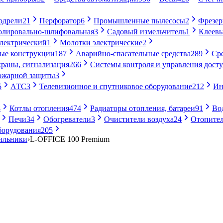
одрели
21
Перфоратор
6
Промышленные пылесосы
2
Фрезе
лировально-шлифовальная
3
Садовый измельчитель
1
Клеевы
электрический
1
Молотки электрические
2
ые конструкции
187
Аварийно-спасательные средства
289
Ср
раны, сигнализация
266
Системы контроля и управления дост
ожарной защиты
3
5
АТС
3
Телевизионное и спутниковое оборудование
212
Ин
8
Котлы отопления
474
Радиаторы отопления, батареи
91
Во
Печи
34
Обогреватели
3
Очистители воздуха
24
Отопител
борудования
205
ильники
›
L-OFFICE 100 Premium