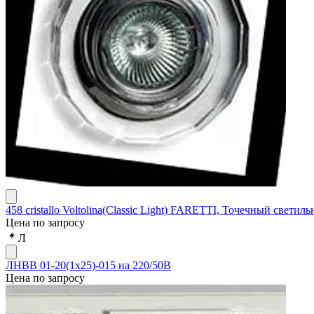
458 cristallo Voltolina(Classic Light) FARETTI, Точечный светильн
Цена по запросу
Л
ЛНВВ 01-20(1х25)-015 на 220/50В
Цена по запросу