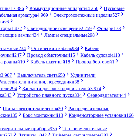
атика
17 386
Коммутационные аппараты
4 256
Пусковые
абельная арматура
4 969
Электромонтажные изделия
527
ния
6
кторы
1 472
Светодиодное освещение
2 259
Фонари
178
егающие лампы
434
Лампы специальные
298
онтажный
234
Оптический кабель
934
Кабель
рочный
247
Провод обмоточный
15
Кабель судовой
118
ектродный
10
Кабель шахтный
18
Провод бортовой
1
й
3 907
Выключатель света
650
Удлинители
Разветвители питания, переходники
38
тели
294
Запчасти для электродвигателей
3 974
ка
343
Устройство плавного пуска
334
Серводвигатели
44
Шина электротехническая
20
Распределительные
еские
135
Бокс монтажный
13
Конденсаторные установки
166
измерительные приборы
935
Теплоизмерительные
ики
253
Датчики
1 042
Таймеры, секундомеры
383