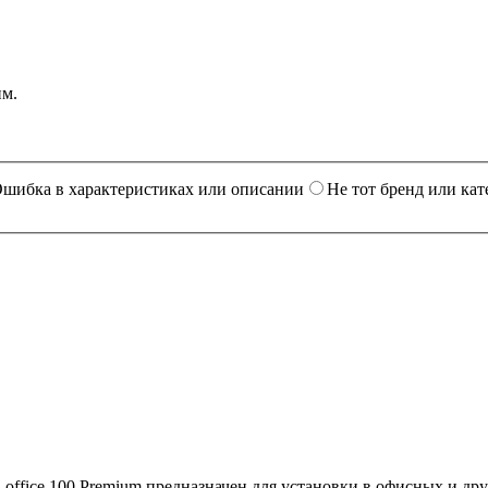
им.
шибка в характеристиках или описании
Не тот бренд или кат
ffice 100 Premium предназначен для установки в офисных и др