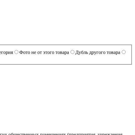
егория
Фото не от этого товара
Дубль другого товара
угих общественных помещениях (предприятия, учреждения,