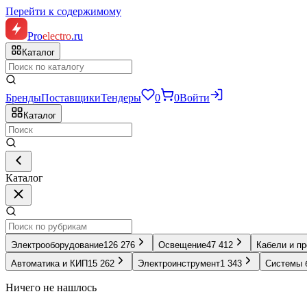
Перейти к содержимому
Pro
electro
.ru
Каталог
Бренды
Поставщики
Тендеры
0
0
Войти
Каталог
Каталог
Электрооборудование
126 276
Освещение
47 412
Кабели и п
Автоматика и КИП
15 262
Электроинструмент
1 343
Системы 
Ничего не нашлось