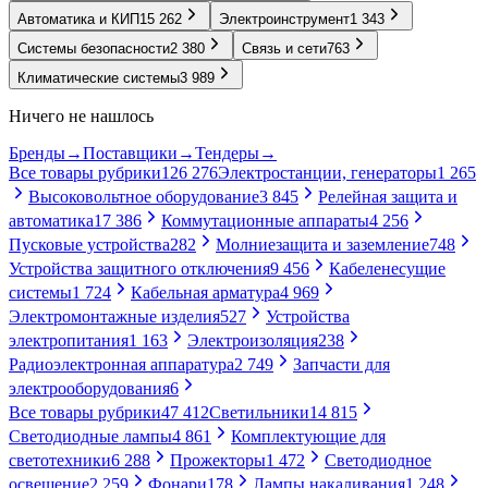
Автоматика и КИП
15 262
Электроинструмент
1 343
Системы безопасности
2 380
Связь и сети
763
Климатические системы
3 989
Ничего не нашлось
Бренды
→
Поставщики
→
Тендеры
→
Все товары рубрики
126 276
Электростанции, генераторы
1 265
Высоковольтное оборудование
3 845
Релейная защита и
автоматика
17 386
Коммутационные аппараты
4 256
Пусковые устройства
282
Молниезащита и заземление
748
Устройства защитного отключения
9 456
Кабеленесущие
системы
1 724
Кабельная арматура
4 969
Электромонтажные изделия
527
Устройства
электропитания
1 163
Электроизоляция
238
Радиоэлектронная аппаратура
2 749
Запчасти для
электрооборудования
6
Все товары рубрики
47 412
Светильники
14 815
Светодиодные лампы
4 861
Комплектующие для
светотехники
6 288
Прожекторы
1 472
Светодиодное
освещение
2 259
Фонари
178
Лампы накаливания
1 248