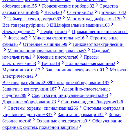
оборудование
155
Геодезические приборы
32
Средства
автоматизации
936
Весы
420
Счетчики
253
Датчики
1 042
Таймеры, секундомеры
383
Манометры, диафрагмы
120
Все товары рубрики
1 343
Шлифовальные машины
108
Электродрели
21
Перфоратор
6
Промышленные пылесосы
2
Фрезеры
2
Миксеры строительные
16
Строительные
фены
16
Отрезные машины
599
Гайковерт электрический
Машина полировально-шлифовальная
3
Садовый
измельчитель
1
Клеевые пистолеты
6
Прессы
электрические
53
Точила
14
Полировальная машина
2
Мультипликатор
12
Заклепочник электрический
1
Молотки
электрические
2
Все товары рубрики
2 380
Пожарное оборудование
197
Защитные конструкции
187
Аварийно-спасательные
средства
289
Средства индивидуальной защиты
303
Дорожное оборудование
73
Системы видеонаблюдения
126
Системы охраны, сигнализация
266
Системы контроля и
управления доступом
837
Защита информации
32
Знаки
безопасности
8
Охранные спецсредства
9
Обслуживание
охранных систем, пожарной защиты
3