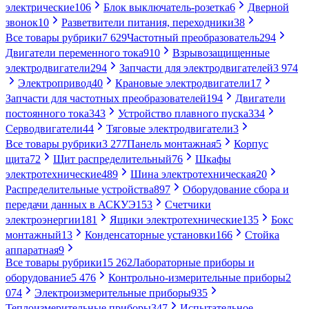
электрические
106
Блок выключатель-розетка
6
Дверной
звонок
10
Разветвители питания, переходники
38
Все товары рубрики
7 629
Частотный преобразователь
294
Двигатели переменного тока
910
Взрывозащищенные
электродвигатели
294
Запчасти для электродвигателей
3 974
Электропривод
40
Крановые электродвигатели
17
Запчасти для частотных преобразователей
194
Двигатели
постоянного тока
343
Устройство плавного пуска
334
Серводвигатели
44
Тяговые электродвигатели
3
Все товары рубрики
3 277
Панель монтажная
5
Корпус
щита
72
Щит распределительный
76
Шкафы
электротехнические
489
Шина электротехническая
20
Распределительные устройства
897
Оборудование сбора и
передачи данных в АСКУЭ
153
Счетчики
электроэнергии
181
Ящики электротехнические
135
Бокс
монтажный
13
Конденсаторные установки
166
Стойка
аппаратная
9
Все товары рубрики
15 262
Лабораторные приборы и
оборудование
5 476
Контрольно-измерительные приборы
2
074
Электроизмерительные приборы
935
Теплоизмерительные приборы
347
Испытательное