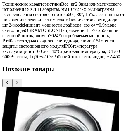
Технические характеристикиВес, кг2,3вид климатического
исполненияУХЛ 1Габариты, мм107x277x197диаграмма
распределения светового потока60°, 30°, 15°класс защиты от
поражения электрическим током1количество светодиодов,
шт.24коэффициент мощности драйвера, cos φ>=0.9марка
светодиодаOSRAM OSLONНапряжение, В140-265общий
световой поток, люмен3624*потребляемая мощность,
Вт40светоотдача с одного светодиода, люмен151степень
защиты светодиодного модуляIP66температура
эксплуатацииот -60 до +40°Сцветовая температура, К4500-
6000Частота, Гц50+/-10%Рабочий ток светодиодов, мА450
Похожие товары