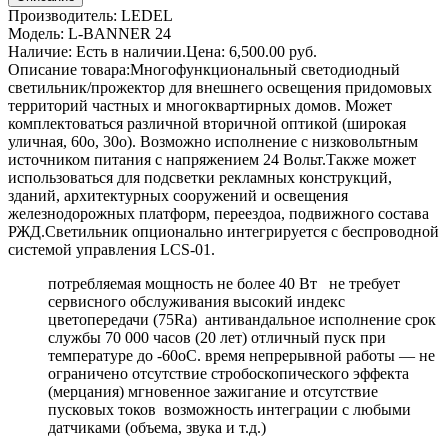
Производитель: LEDEL
Модель: L-BANNER 24
Наличие: Есть в наличии.Цена: 6,500.00 руб.
Описание товара:Многофункциональный светодиодный
светильник/прожектор для внешнего освещения придомовых
территорий частных и многоквартирных домов. Может
комплектоваться различной вторичной оптикой (широкая
уличная, 60о, 30о). Возможно исполнение с низковольтным
источником питания с напряжением 24 Вольт.Также может
использоваться для подсветки рекламных конструкций,
зданий, архитектурных сооружений и освещения
железнодорожных платформ, переездоа, подвижного состава
РЖД.Светильник опционально интегрируется с беспроводной
системой управления LCS-01.
потребляемая мощность не более 40 Вт не требует
сервисного обслуживания высокий индекс
цветопередачи (75Ra) антивандальное исполнение срок
службы 70 000 часов (20 лет) отличный пуск при
температуре до -60оС. время непрерывной работы — не
ограничено отсутствие стробоскопического эффекта
(мерцания) мгновенное зажигание и отсутствие
пусковых токов возможность интеграции с любыми
датчиками (объема, звука и т.д.)