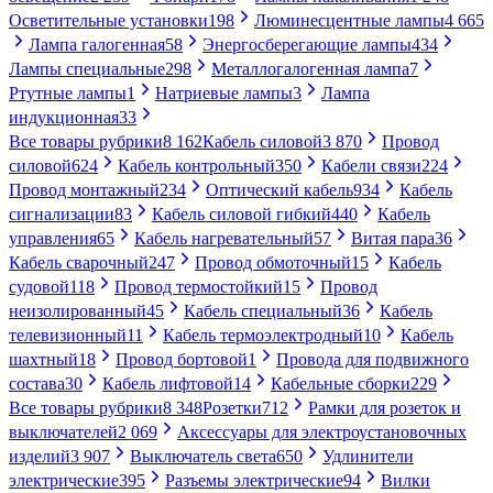
Осветительные установки
198
Люминесцентные лампы
4 665
Лампа галогенная
58
Энергосберегающие лампы
434
Лампы специальные
298
Металлогалогенная лампа
7
Ртутные лампы
1
Натриевые лампы
3
Лампа
индукционная
33
Все товары рубрики
8 162
Кабель силовой
3 870
Провод
силовой
624
Кабель контрольный
350
Кабели связи
224
Провод монтажный
234
Оптический кабель
934
Кабель
сигнализации
83
Кабель силовой гибкий
440
Кабель
управления
65
Кабель нагревательный
57
Витая пара
36
Кабель сварочный
247
Провод обмоточный
15
Кабель
судовой
118
Провод термостойкий
15
Провод
неизолированный
45
Кабель специальный
36
Кабель
телевизионный
11
Кабель термоэлектродный
10
Кабель
шахтный
18
Провод бортовой
1
Провода для подвижного
состава
30
Кабель лифтовой
14
Кабельные сборки
229
Все товары рубрики
8 348
Розетки
712
Рамки для розеток и
выключателей
2 069
Аксессуары для электроустановочных
изделий
3 907
Выключатель света
650
Удлинители
электрические
395
Разъемы электрические
94
Вилки