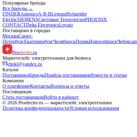
Популярные бренды
Все бренды →
FINDER
Autonics
A-B-B
Legrand
Schneider
Electric
SIEMENS
Световые Технологии
PHOENIX
CONTACT
Delta Electronics
Lovato
Поставщики в городах
Москва
Санкт-
Петербург
Екатеринбург
Челябинск
Пермь
Новосибирск
Чебокса
Pro
electro
.ru
Маркетплейс электротехники для бизнеса
elrekl@yandex.ru
Каталог
Поставщики
Бренды
Прайсы поставщиков
Новости и статьи
Компания
О платформе
Контакты
Вопросы и ответы
Поставщикам
Стать поставщиком
Войти в кабинет
© 2026 Proelectro.ru — маркетплейс электротехники
Политика конфиденциальности
Условия использования