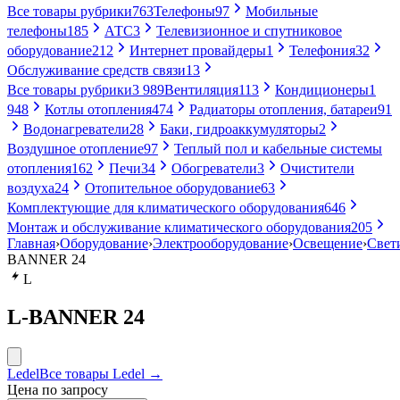
Все товары рубрики
763
Телефоны
97
Мобильные
телефоны
185
АТС
3
Телевизионное и спутниковое
оборудование
212
Интернет провайдеры
1
Телефония
32
Обслуживание средств связи
13
Все товары рубрики
3 989
Вентиляция
113
Кондиционеры
1
948
Котлы отопления
474
Радиаторы отопления, батареи
91
Водонагреватели
28
Баки, гидроаккумуляторы
2
Воздушное отопление
97
Теплый пол и кабельные системы
отопления
162
Печи
34
Обогреватели
3
Очистители
воздуха
24
Отопительное оборудование
63
Комплектующие для климатического оборудования
646
Монтаж и обслуживание климатического оборудования
205
Главная
›
Оборудование
›
Электрооборудование
›
Освещение
›
Свет
BANNER 24
L
L-BANNER 24
Ledel
Все товары Ledel →
Цена по запросу