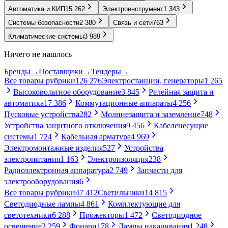
Автоматика и КИП
15 262
Электроинструмент
1 343
Системы безопасности
2 380
Связь и сети
763
Климатические системы
3 989
Ничего не нашлось
Бренды
→
Поставщики
→
Тендеры
→
Все товары рубрики
126 276
Электростанции, генераторы
1 265
Высоковольтное оборудование
3 845
Релейная защита и
автоматика
17 386
Коммутационные аппараты
4 256
Пусковые устройства
282
Молниезащита и заземление
748
Устройства защитного отключения
9 456
Кабеленесущие
системы
1 724
Кабельная арматура
4 969
Электромонтажные изделия
527
Устройства
электропитания
1 163
Электроизоляция
238
Радиоэлектронная аппаратура
2 749
Запчасти для
электрооборудования
6
Все товары рубрики
47 412
Светильники
14 815
Светодиодные лампы
4 861
Комплектующие для
светотехники
6 288
Прожекторы
1 472
Светодиодное
освещение
2 259
Фонари
178
Лампы накаливания
1 248