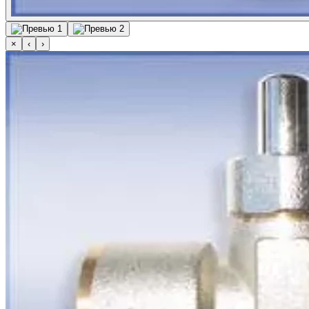
×
‹
›