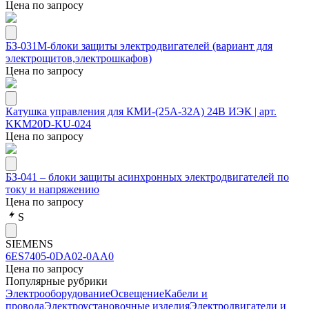
Цена по запросу
БЗ-031М-блоки защиты электродвигателей (вариант для
электрощитов,электрошкафов)
Цена по запросу
Катушка управления для КМИ-(25А-32А) 24В ИЭК | арт.
KKM20D-KU-024
Цена по запросу
БЗ-041 – блоки защиты асинхронных электродвигателей по
току и напряжению
Цена по запросу
S
SIEMENS
6ES7405-0DA02-0AA0
Цена по запросу
Популярные рубрики
Электрооборудование
Освещение
Кабели и
провода
Электроустановочные изделия
Электродвигатели и