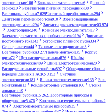
электрические
106
Блок выключатель-розетка
6
Дверной
звонок
10
Разветвители питания, переходники
38
Все товары рубрики
7 629
Частотный преобразователь
294
Двигатели переменного тока
910
Взрывозащищенные
электродвигатели
294
Запчасти для электродвигателей
3 974
Электропривод
40
Крановые электродвигатели
17
Запчасти для частотных преобразователей
194
Двигатели
постоянного тока
343
Устройство плавного пуска
334
Серводвигатели
44
Тяговые электродвигатели
3
Все товары рубрики
3 277
Панель монтажная
5
Корпус
щита
72
Щит распределительный
76
Шкафы
электротехнические
489
Шина электротехническая
20
Распределительные устройства
897
Оборудование сбора и
передачи данных в АСКУЭ
153
Счетчики
электроэнергии
181
Ящики электротехнические
135
Бокс
монтажный
13
Конденсаторные установки
166
Стойка
аппаратная
9
Все товары рубрики
15 262
Лабораторные приборы и
оборудование
5 476
Контрольно-измерительные приборы
2
074
Электроизмерительные приборы
935
Теплоизмерительные приборы
347
Испытательное