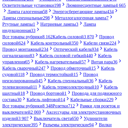
Осветительные установки
198
Люминесцентные лампы
4 665
Лампа галогенная
58
Энергосберегающие лампы
434
Лампы специальные
298
Металлогалогенная лампа
7
Ртутные лампы
1
Натриевые лампы
3
Лампа
индукционная
33
Все товары рубрики
8 162
Кабель силовой
3 870
Провод
силовой
624
Кабель контрольный
350
Кабели связи
224
Провод монтажный
234
Оптический кабель
934
Кабель
сигнализации
83
Кабель силовой гибкий
440
Кабель
управления
65
Кабель нагревательный
57
Витая пара
36
Кабель сварочный
247
Провод обмоточный
15
Кабель
судовой
118
Провод термостойкий
15
Провод
неизолированный
45
Кабель специальный
36
Кабель
телевизионный
11
Кабель термоэлектродный
10
Кабель
шахтный
18
Провод бортовой
1
Провода для подвижного
состава
30
Кабель лифтовой
14
Кабельные сборки
229
Все товары рубрики
8 348
Розетки
712
Рамки для розеток и
выключателей
2 069
Аксессуары для электроустановочных
изделий
3 907
Выключатель света
650
Удлинители
электрические
395
Разъемы электрические
94
Вилки