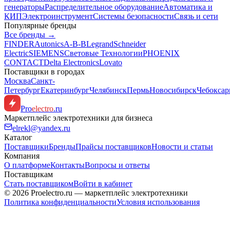
генераторы
Распределительное оборудование
Автоматика и
КИП
Электроинструмент
Системы безопасности
Связь и сети
Популярные бренды
Все бренды →
FINDER
Autonics
A-B-B
Legrand
Schneider
Electric
SIEMENS
Световые Технологии
PHOENIX
CONTACT
Delta Electronics
Lovato
Поставщики в городах
Москва
Санкт-
Петербург
Екатеринбург
Челябинск
Пермь
Новосибирск
Чебокса
Pro
electro
.ru
Маркетплейс электротехники для бизнеса
elrekl@yandex.ru
Каталог
Поставщики
Бренды
Прайсы поставщиков
Новости и статьи
Компания
О платформе
Контакты
Вопросы и ответы
Поставщикам
Стать поставщиком
Войти в кабинет
© 2026 Proelectro.ru — маркетплейс электротехники
Политика конфиденциальности
Условия использования