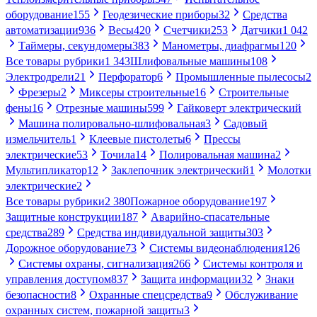
оборудование
155
Геодезические приборы
32
Средства
автоматизации
936
Весы
420
Счетчики
253
Датчики
1 042
Таймеры, секундомеры
383
Манометры, диафрагмы
120
Все товары рубрики
1 343
Шлифовальные машины
108
Электродрели
21
Перфоратор
6
Промышленные пылесосы
2
Фрезеры
2
Миксеры строительные
16
Строительные
фены
16
Отрезные машины
599
Гайковерт электрический
Машина полировально-шлифовальная
3
Садовый
измельчитель
1
Клеевые пистолеты
6
Прессы
электрические
53
Точила
14
Полировальная машина
2
Мультипликатор
12
Заклепочник электрический
1
Молотки
электрические
2
Все товары рубрики
2 380
Пожарное оборудование
197
Защитные конструкции
187
Аварийно-спасательные
средства
289
Средства индивидуальной защиты
303
Дорожное оборудование
73
Системы видеонаблюдения
126
Системы охраны, сигнализация
266
Системы контроля и
управления доступом
837
Защита информации
32
Знаки
безопасности
8
Охранные спецсредства
9
Обслуживание
охранных систем, пожарной защиты
3