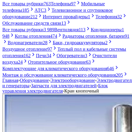
Все товары рубрики
763
Телефоны
97
Мобильные
телефоны
185
АТС
3
Телевизионное и спутниковое
оборудование
212
Интернет провайдеры
1
Телефония
32
Обслуживание средств связи
13
Все товары рубрики
3 989
Вентиляция
113
Кондиционеры
1
948
Котлы отопления
474
Радиаторы отопления, батареи
91
Водонагреватели
28
Баки, гидроаккумуляторы
2
Воздушное отопление
97
Теплый пол и кабельные системы
отопления
162
Печи
34
Обогреватели
3
Очистители
воздуха
24
Отопительное оборудование
63
Комплектующие для климатического оборудования
646
Монтаж и обслуживание климатического оборудования
205
Главная
›
Оборудование
›
Электрооборудование
›
Электродвигател
и генераторы
›
Запчасти для электродвигателей
›
Блок
управления электродвигателя
›
Кран кнопочный