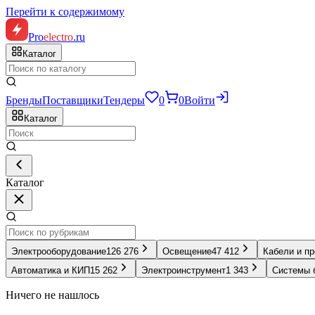
Перейти к содержимому
Pro
electro
.ru
Каталог
Бренды
Поставщики
Тендеры
0
0
Войти
Каталог
Каталог
Электрооборудование
126 276
Освещение
47 412
Кабели и п
Автоматика и КИП
15 262
Электроинструмент
1 343
Системы 
Ничего не нашлось