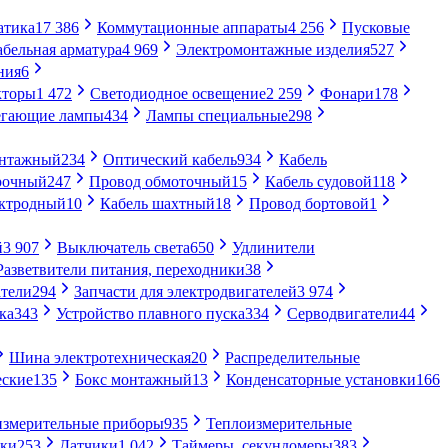
атика
17 386
Коммутационные аппараты
4 256
Пусковые
абельная арматура
4 969
Электромонтажные изделия
527
ния
6
кторы
1 472
Светодиодное освещение
2 259
Фонари
178
егающие лампы
434
Лампы специальные
298
онтажный
234
Оптический кабель
934
Кабель
рочный
247
Провод обмоточный
15
Кабель судовой
118
ектродный
10
Кабель шахтный
18
Провод бортовой
1
й
3 907
Выключатель света
650
Удлинители
Разветвители питания, переходники
38
тели
294
Запчасти для электродвигателей
3 974
ка
343
Устройство плавного пуска
334
Серводвигатели
44
Шина электротехническая
20
Распределительные
еские
135
Бокс монтажный
13
Конденсаторные установки
166
измерительные приборы
935
Теплоизмерительные
ики
253
Датчики
1 042
Таймеры, секундомеры
383