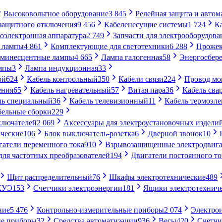
Высоковольтное оборудование
3 845
Релейная защита и автом
 защитного отключения
9 456
Кабеленесущие системы
1 724
К
оэлектронная аппаратура
2 749
Запчасти для электрооборудова
 лампы
4 861
Комплектующие для светотехники
6 288
Проже
минесцентные лампы
4 665
Лампа галогенная
58
Энергосбер
мпы
3
Лампа индукционная
33
ой
624
Кабель контрольный
350
Кабели связи
224
Провод м
ения
65
Кабель нагревательный
57
Витая пара
36
Кабель сва
ль специальный
36
Кабель телевизионный
11
Кабель термоэл
бельные сборки
229
ключателей
2 069
Аксессуары для электроустановочных издели
ческие
106
Блок выключатель-розетка
6
Дверной звонок
10
гатели переменного тока
910
Взрывозащищенные электродвига
для частотных преобразователей
194
Двигатели постоянного то
Щит распределительный
76
Шкафы электротехнические
489
СКУЭ
153
Счетчики электроэнергии
181
Ящики электротехнич
ние
5 476
Контрольно-измерительные приборы
2 074
Электро
ие приборы
32
Средства автоматизации
936
Весы
420
Счетч