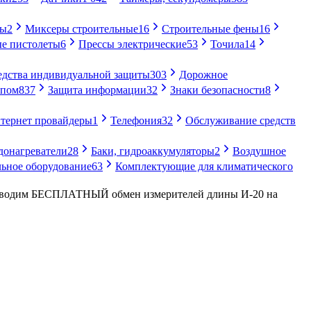
ры
2
Миксеры строительные
16
Строительные фены
16
е пистолеты
6
Прессы электрические
53
Точила
14
едства индивидуальной защиты
303
Дорожное
упом
837
Защита информации
32
Знаки безопасности
8
тернет провайдеры
1
Телефония
32
Обслуживание средств
донагреватели
28
Баки, гидроаккумуляторы
2
Воздушное
ьное оборудование
63
Комплектующие для климатического
водим БЕСПЛАТНЫЙ обмен измерителей длины И-20 на