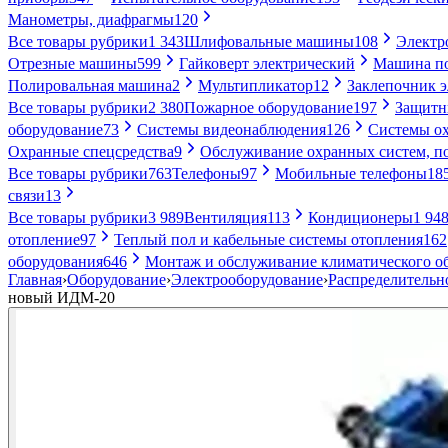
Манометры, диафрагмы
120
Все товары рубрики
1 343
Шлифовальные машины
108
Электр
Отрезные машины
599
Гайковерт электрический
Машина по
Полировальная машина
2
Мультипликатор
12
Заклепочник 
Все товары рубрики
2 380
Пожарное оборудование
197
Защитн
оборудование
73
Системы видеонаблюдения
126
Системы ох
Охранные спецсредства
9
Обслуживание охранных систем, п
Все товары рубрики
763
Телефоны
97
Мобильные телефоны
18
связи
13
Все товары рубрики
3 989
Вентиляция
113
Кондиционеры
1 94
отопление
97
Теплый пол и кабельные системы отопления
162
оборудования
646
Монтаж и обслуживание климатического о
Главная
›
Оборудование
›
Электрооборудование
›
Распределительн
новый ИДМ-20