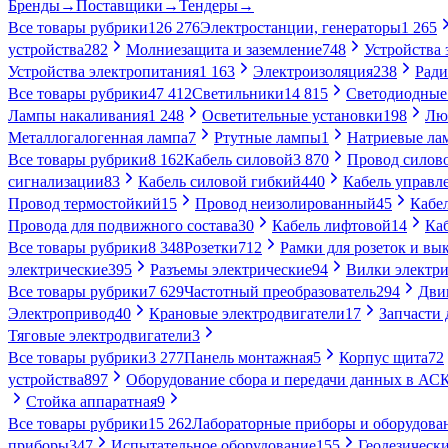
Бренды
→
Поставщики
→
Тендеры
→
Все товары рубрики
126 276
Электростанции, генераторы
1 265
устройства
282
Молниезащита и заземление
748
Устройства
Устройства электропитания
1 163
Электроизоляция
238
Ради
Все товары рубрики
47 412
Светильники
14 815
Светодиодные
Лампы накаливания
1 248
Осветительные установки
198
Лю
Металлогалогенная лампа
7
Ртутные лампы
1
Натриевые ла
Все товары рубрики
8 162
Кабель силовой
3 870
Провод силов
сигнализации
83
Кабель силовой гибкий
440
Кабель управл
Провод термостойкий
15
Провод неизолированный
45
Кабе
Провода для подвижного состава
30
Кабель лифтовой
14
Ка
Все товары рубрики
8 348
Розетки
712
Рамки для розеток и вы
электрические
395
Разъемы электрические
94
Вилки электри
Все товары рубрики
7 629
Частотный преобразователь
294
Дви
Электропривод
40
Крановые электродвигатели
17
Запчасти 
Тяговые электродвигатели
3
Все товары рубрики
3 277
Панель монтажная
5
Корпус щита
72
устройства
897
Оборудование сбора и передачи данных в А
Стойка аппаратная
9
Все товары рубрики
15 262
Лабораторные приборы и оборудова
приборы
347
Испытательное оборудование
155
Геодезическ