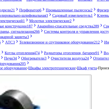
одрели
21
Перфоратор
6
Промышленные пылесосы
2
Фрезе
лировально-шлифовальная
3
Садовый измельчитель
1
Клеевы
электрический
1
Молотки электрические
2
ые конструкции
187
Аварийно-спасательные средства
289
Ср
раны, сигнализация
266
Системы контроля и управления дост
ожарной защиты
3
5
АТС
3
Телевизионное и спутниковое оборудование
212
Ин
8
Котлы отопления
474
Радиаторы отопления, батареи
91
Во
Печи
34
Обогреватели
3
Очистители воздуха
24
Отопител
борудования
205
ое оборудование
›
Шкафы электротехнические
›
Шкаф учета
›
Произ