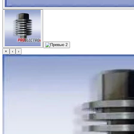
×
‹
›