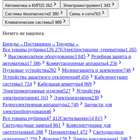
Автоматика и КИП
15 262
Электроинструмент
1 343
Системы безопасности
2 380
Связь и сети
763
Климатические системы
3 989
Ничего не нашлось
Бренды
→
Поставщики
→
Тендеры
→
Все товары рубрики
126 276
Электростанции, генераторы
1 265
Высоковольтное оборудование
3 845
Релейная защита и
автоматика
17 386
Коммутационные аппараты
4 256
Пусковые устройства
282
Молниезащита и заземление
748
Устройства защитного отключения
9 456
Кабеленесущие
системы
1 724
Кабельная арматура
4 969
Электромонтажные изделия
527
Устройства
электропитания
1 163
Электроизоляция
238
Радиоэлектронная аппаратура
2 749
Запчасти для
электрооборудования
6
Все товары рубрики
47 412
Светильники
14 815
Светодиодные лампы
4 861
Комплектующие для
светотехники
6 288
Прожекторы
1 472
Светодиодное
освещение
2 259
Фонари
178
Лампы накаливания
1 248