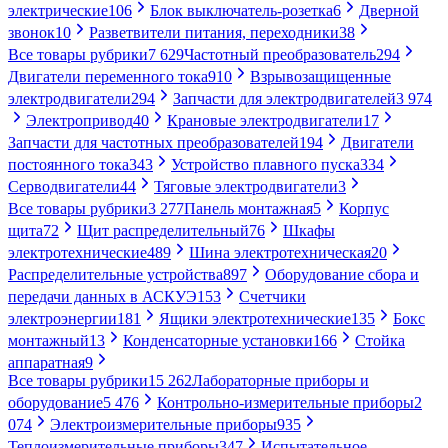
электрические
106
Блок выключатель-розетка
6
Дверной
звонок
10
Разветвители питания, переходники
38
Все товары рубрики
7 629
Частотный преобразователь
294
Двигатели переменного тока
910
Взрывозащищенные
электродвигатели
294
Запчасти для электродвигателей
3 974
Электропривод
40
Крановые электродвигатели
17
Запчасти для частотных преобразователей
194
Двигатели
постоянного тока
343
Устройство плавного пуска
334
Серводвигатели
44
Тяговые электродвигатели
3
Все товары рубрики
3 277
Панель монтажная
5
Корпус
щита
72
Щит распределительный
76
Шкафы
электротехнические
489
Шина электротехническая
20
Распределительные устройства
897
Оборудование сбора и
передачи данных в АСКУЭ
153
Счетчики
электроэнергии
181
Ящики электротехнические
135
Бокс
монтажный
13
Конденсаторные установки
166
Стойка
аппаратная
9
Все товары рубрики
15 262
Лабораторные приборы и
оборудование
5 476
Контрольно-измерительные приборы
2
074
Электроизмерительные приборы
935
Теплоизмерительные приборы
347
Испытательное