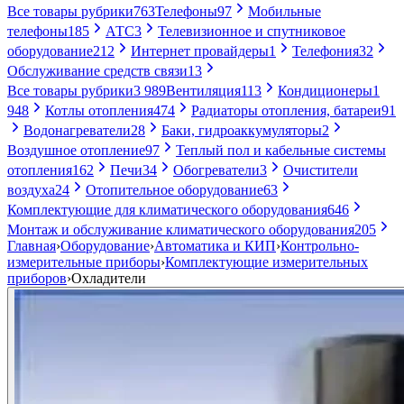
Все товары рубрики
763
Телефоны
97
Мобильные
телефоны
185
АТС
3
Телевизионное и спутниковое
оборудование
212
Интернет провайдеры
1
Телефония
32
Обслуживание средств связи
13
Все товары рубрики
3 989
Вентиляция
113
Кондиционеры
1
948
Котлы отопления
474
Радиаторы отопления, батареи
91
Водонагреватели
28
Баки, гидроаккумуляторы
2
Воздушное отопление
97
Теплый пол и кабельные системы
отопления
162
Печи
34
Обогреватели
3
Очистители
воздуха
24
Отопительное оборудование
63
Комплектующие для климатического оборудования
646
Монтаж и обслуживание климатического оборудования
205
Главная
›
Оборудование
›
Автоматика и КИП
›
Контрольно-
измерительные приборы
›
Комплектующие измерительных
приборов
›
Охладители