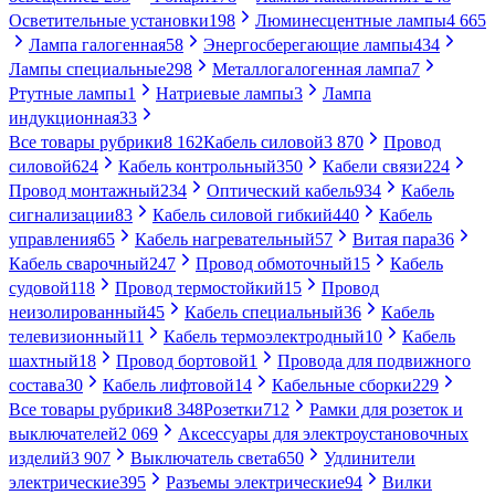
Осветительные установки
198
Люминесцентные лампы
4 665
Лампа галогенная
58
Энергосберегающие лампы
434
Лампы специальные
298
Металлогалогенная лампа
7
Ртутные лампы
1
Натриевые лампы
3
Лампа
индукционная
33
Все товары рубрики
8 162
Кабель силовой
3 870
Провод
силовой
624
Кабель контрольный
350
Кабели связи
224
Провод монтажный
234
Оптический кабель
934
Кабель
сигнализации
83
Кабель силовой гибкий
440
Кабель
управления
65
Кабель нагревательный
57
Витая пара
36
Кабель сварочный
247
Провод обмоточный
15
Кабель
судовой
118
Провод термостойкий
15
Провод
неизолированный
45
Кабель специальный
36
Кабель
телевизионный
11
Кабель термоэлектродный
10
Кабель
шахтный
18
Провод бортовой
1
Провода для подвижного
состава
30
Кабель лифтовой
14
Кабельные сборки
229
Все товары рубрики
8 348
Розетки
712
Рамки для розеток и
выключателей
2 069
Аксессуары для электроустановочных
изделий
3 907
Выключатель света
650
Удлинители
электрические
395
Разъемы электрические
94
Вилки