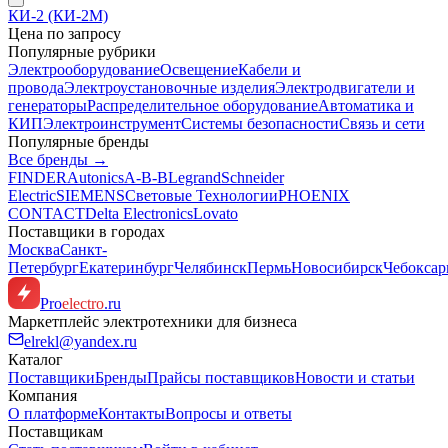
КИ-2 (КИ-2М)
Цена по запросу
Популярные рубрики
Электрооборудование
Освещение
Кабели и
провода
Электроустановочные изделия
Электродвигатели и
генераторы
Распределительное оборудование
Автоматика и
КИП
Электроинструмент
Системы безопасности
Связь и сети
Популярные бренды
Все бренды →
FINDER
Autonics
A-B-B
Legrand
Schneider
Electric
SIEMENS
Световые Технологии
PHOENIX
CONTACT
Delta Electronics
Lovato
Поставщики в городах
Москва
Санкт-
Петербург
Екатеринбург
Челябинск
Пермь
Новосибирск
Чебокса
Pro
electro
.ru
Маркетплейс электротехники для бизнеса
elrekl@yandex.ru
Каталог
Поставщики
Бренды
Прайсы поставщиков
Новости и статьи
Компания
О платформе
Контакты
Вопросы и ответы
Поставщикам