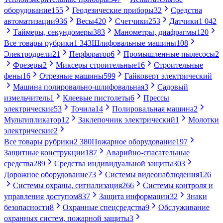
оборудование
155
Геодезические приборы
32
Средства
автоматизации
936
Весы
420
Счетчики
253
Датчики
1 042
Таймеры, секундомеры
383
Манометры, диафрагмы
120
Все товары рубрики
1 343
Шлифовальные машины
108
Электродрели
21
Перфоратор
6
Промышленные пылесосы
2
Фрезеры
2
Миксеры строительные
16
Строительные
фены
16
Отрезные машины
599
Гайковерт электрический
Машина полировально-шлифовальная
3
Садовый
измельчитель
1
Клеевые пистолеты
6
Прессы
электрические
53
Точила
14
Полировальная машина
2
Мультипликатор
12
Заклепочник электрический
1
Молотки
электрические
2
Все товары рубрики
2 380
Пожарное оборудование
197
Защитные конструкции
187
Аварийно-спасательные
средства
289
Средства индивидуальной защиты
303
Дорожное оборудование
73
Системы видеонаблюдения
126
Системы охраны, сигнализация
266
Системы контроля и
управления доступом
837
Защита информации
32
Знаки
безопасности
8
Охранные спецсредства
9
Обслуживание
охранных систем, пожарной защиты
3