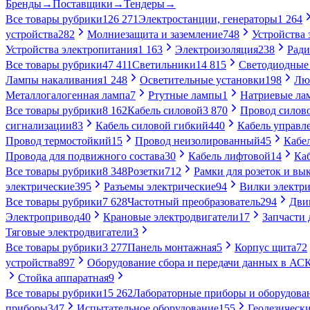
Бренды
→
Поставщики
→
Тендеры
→
Все товары рубрики
126 271
Электростанции, генераторы
1 264
устройства
282
Молниезащита и заземление
748
Устройства
Устройства электропитания
1 163
Электроизоляция
238
Ради
Все товары рубрики
47 411
Светильники
14 815
Светодиодные
Лампы накаливания
1 248
Осветительные установки
198
Лю
Металлогалогенная лампа
7
Ртутные лампы
1
Натриевые ла
Все товары рубрики
8 162
Кабель силовой
3 870
Провод силов
сигнализации
83
Кабель силовой гибкий
440
Кабель управл
Провод термостойкий
15
Провод неизолированный
45
Кабе
Провода для подвижного состава
30
Кабель лифтовой
14
Ка
Все товары рубрики
8 348
Розетки
712
Рамки для розеток и вы
электрические
395
Разъемы электрические
94
Вилки электри
Все товары рубрики
7 628
Частотный преобразователь
294
Дви
Электропривод
40
Крановые электродвигатели
17
Запчасти 
Тяговые электродвигатели
3
Все товары рубрики
3 277
Панель монтажная
5
Корпус щита
72
устройства
897
Оборудование сбора и передачи данных в А
Стойка аппаратная
9
Все товары рубрики
15 262
Лабораторные приборы и оборудова
приборы
347
Испытательное оборудование
155
Геодезическ