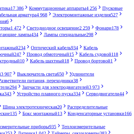
атика
17 386
Коммутационные аппараты
4 256
Пусковые
абельная арматура
4 968
Электромонтажные изделия
527
ния
6
торы
1 472
Светодиодное освещение
2 259
Фонари
178
егающие лампы
434
Лампы специальные
298
онтажный
234
Оптический кабель
934
Кабель
рочный
247
Провод обмоточный
15
Кабель судовой
118
ектродный
10
Кабель шахтный
18
Провод бортовой
1
й
3 907
Выключатель света
650
Удлинители
Разветвители питания, переходники
38
тели
294
Запчасти для электродвигателей
3 973
ка
343
Устройство плавного пуска
334
Серводвигатели
44
Шина электротехническая
20
Распределительные
еские
135
Бокс монтажный
13
Конденсаторные установки
166
измерительные приборы
935
Теплоизмерительные
ики
253
Датчики
1 042
Таймеры, секундомеры
383