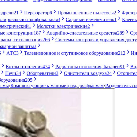
одрели
21
Перфоратор
6
Промышленные пылесосы
2
Фрезе
лировально-шлифовальная
3
Садовый измельчитель
1
Клеевы
электрический
1
Молотки электрические
2
ые конструкции
187
Аварийно-спасательные средства
289
Ср
раны, сигнализация
266
Системы контроля и управления дост
ожарной защиты
3
5
АТС
3
Телевизионное и спутниковое оборудование
212
Ин
8
Котлы отопления
474
Радиаторы отопления, батареи
91
Во
Печи
34
Обогреватели
3
Очистители воздуха
24
Отопител
борудования
205
агмы
›
Комплектующие к манометрам, диафрагмам
›
Разделитель с