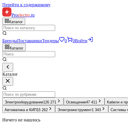
Перейти к содержимому
Pro
electro
.ru
Каталог
Бренды
Поставщики
Тендеры
0
0
Войти
Каталог
Каталог
Электрооборудование
126 271
Освещение
47 411
Кабели и п
Автоматика и КИП
15 262
Электроинструмент
1 343
Системы 
Ничего не нашлось