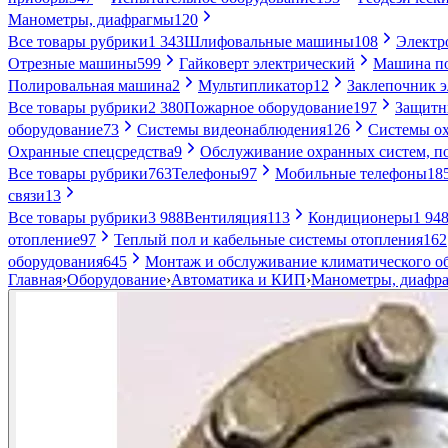
Манометры, диафрагмы
120
Все товары рубрики
1 343
Шлифовальные машины
108
Электр
Отрезные машины
599
Гайковерт электрический
Машина по
Полировальная машина
2
Мультипликатор
12
Заклепочник 
Все товары рубрики
2 380
Пожарное оборудование
197
Защитн
оборудование
73
Системы видеонаблюдения
126
Системы ох
Охранные спецсредства
9
Обслуживание охранных систем, п
Все товары рубрики
763
Телефоны
97
Мобильные телефоны
18
связи
13
Все товары рубрики
3 988
Вентиляция
113
Кондиционеры
1 94
отопление
97
Теплый пол и кабельные системы отопления
162
оборудования
645
Монтаж и обслуживание климатического о
Главная
›
Оборудование
›
Автоматика и КИП
›
Манометры, диафр