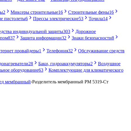
ры
2
Миксеры строительные
16
Строительные фены
16
е пистолеты
6
Прессы электрические
53
Точила
14
едства индивидуальной защиты
303
Дорожное
упом
837
Защита информации
32
Знаки безопасности
8
тернет провайдеры
1
Телефония
32
Обслуживание средств
донагреватели
28
Баки, гидроаккумуляторы
2
Воздушное
ьное оборудование
63
Комплектующие для климатического
ред мембранный
›
Разделитель мембранный РМ 5319-Ст