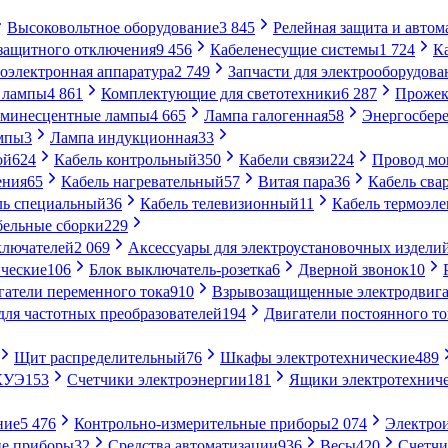
Высоковольтное оборудование
3 845
Релейная защита и автом
 защитного отключения
9 456
Кабеленесущие системы
1 724
К
оэлектронная аппаратура
2 749
Запчасти для электрооборудова
 лампы
4 861
Комплектующие для светотехники
6 287
Прожек
минесцентные лампы
4 665
Лампа галогенная
58
Энергосбер
мпы
3
Лампа индукционная
33
ой
624
Кабель контрольный
350
Кабели связи
224
Провод м
ения
65
Кабель нагревательный
57
Витая пара
36
Кабель сва
ль специальный
36
Кабель телевизионный
11
Кабель термоэл
бельные сборки
229
ключателей
2 069
Аксессуары для электроустановочных издели
ческие
106
Блок выключатель-розетка
6
Дверной звонок
10
гатели переменного тока
910
Взрывозащищенные электродвига
для частотных преобразователей
194
Двигатели постоянного то
Щит распределительный
76
Шкафы электротехнические
489
СКУЭ
153
Счетчики электроэнергии
181
Ящики электротехнич
ние
5 476
Контрольно-измерительные приборы
2 074
Электро
ие приборы
32
Средства автоматизации
936
Весы
420
Счетч