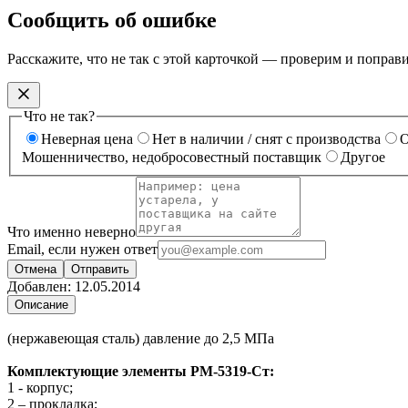
Сообщить об ошибке
Расскажите, что не так с этой карточкой — проверим и поправ
Что не так?
Неверная цена
Нет в наличии / снят с производства
О
Мошенничество, недобросовестный поставщик
Другое
Что именно неверно
Email, если нужен ответ
Отмена
Отправить
Добавлен:
12.05.2014
Описание
(нержавеющая сталь) давление до 2,5 МПа
Комплектующие элементы РМ-5319-Ст:
1 - корпус;
2 – прокладка;