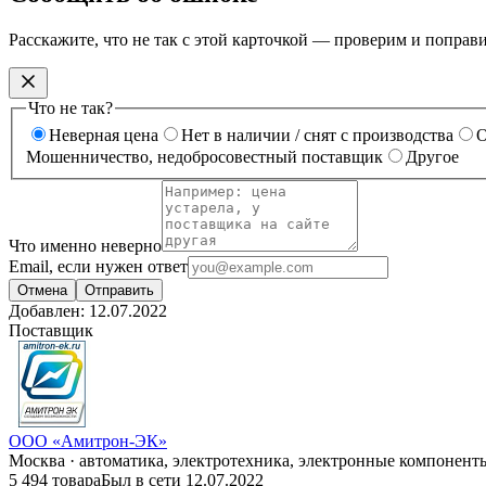
Расскажите, что не так с этой карточкой — проверим и поправ
Что не так?
Неверная цена
Нет в наличии / снят с производства
О
Мошенничество, недобросовестный поставщик
Другое
Что именно неверно
Email, если нужен ответ
Отмена
Отправить
Добавлен:
12.07.2022
Поставщик
ООО «Амитрон-ЭК»
Москва · автоматика, электротехника, электронные компонент
5 494 товара
Был в сети 12.07.2022