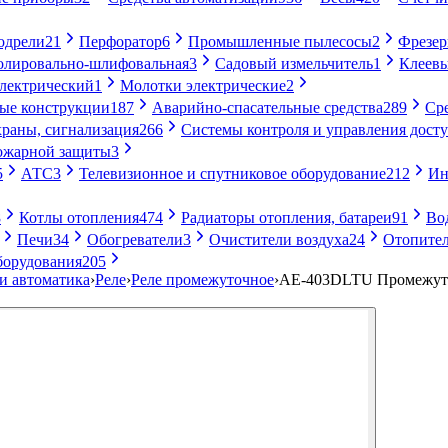
одрели
21
Перфоратор
6
Промышленные пылесосы
2
Фрезе
лировально-шлифовальная
3
Садовый измельчитель
1
Клеевы
электрический
1
Молотки электрические
2
ые конструкции
187
Аварийно-спасательные средства
289
Ср
раны, сигнализация
266
Системы контроля и управления дост
ожарной защиты
3
5
АТС
3
Телевизионное и спутниковое оборудование
212
Ин
8
Котлы отопления
474
Радиаторы отопления, батареи
91
Во
Печи
34
Обогреватели
3
Очистители воздуха
24
Отопител
борудования
205
и автоматика
›
Реле
›
Реле промежуточное
›
AE-403DLTU Промежуточ