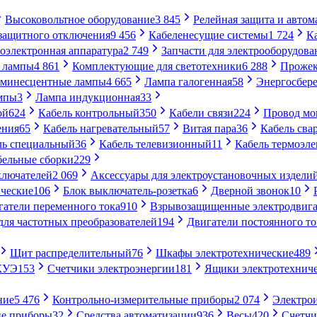
Высоковольтное оборудование
3 845
Релейная защита и автом
 защитного отключения
9 456
Кабеленесущие системы
1 724
К
оэлектронная аппаратура
2 749
Запчасти для электрооборудова
 лампы
4 861
Комплектующие для светотехники
6 288
Проже
минесцентные лампы
4 665
Лампа галогенная
58
Энергосбер
мпы
3
Лампа индукционная
33
ой
624
Кабель контрольный
350
Кабели связи
224
Провод м
ения
65
Кабель нагревательный
57
Витая пара
36
Кабель сва
ль специальный
36
Кабель телевизионный
11
Кабель термоэл
бельные сборки
229
ключателей
2 069
Аксессуары для электроустановочных издели
ческие
106
Блок выключатель-розетка
6
Дверной звонок
10
гатели переменного тока
910
Взрывозащищенные электродвига
для частотных преобразователей
194
Двигатели постоянного то
Щит распределительный
76
Шкафы электротехнические
489
СКУЭ
153
Счетчики электроэнергии
181
Ящики электротехнич
ние
5 476
Контрольно-измерительные приборы
2 074
Электро
ие приборы
32
Средства автоматизации
936
Весы
420
Счетч