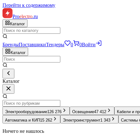
Перейти к содержимому
Pro
electro
.ru
Каталог
Бренды
Поставщики
Тендеры
0
0
Войти
Каталог
Каталог
Электрооборудование
126 276
Освещение
47 412
Кабели и п
Автоматика и КИП
15 262
Электроинструмент
1 343
Системы 
Ничего не нашлось