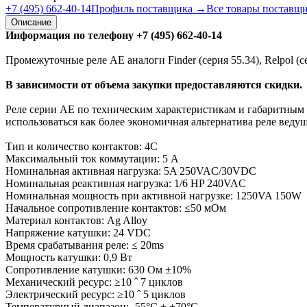
+7 (495) 662-40-14
Профиль поставщика →
Все товары поставщ
Описание
Информация по телефону +7 (495) 662-40-14
Промежуточные реле AE аналоги Finder (серия 55.34), Relpol (с
В зависимости от объема закупки предоставляются скидки.
Реле серии АЕ по техническим характеристикам и габаритным ра
использоваться как более экономичная альтернатива реле вед
Тип и количество контактов: 4C
Максимальный ток коммутации: 5 А
Номинальная активная нагрузка: 5A 250VAC/30VDC
Номинальная реактивная нагрузка: 1/6 HP 240VAC
Номинальная мощность при активной нагрузке: 1250VA 150W
Начальное сопротивление контактов: ≤50 мОм
Материал контактов: Ag Alloy
Напряжение катушки: 24 VDC
Время срабатывания реле: ≤ 20ms
Мощность катушки: 0,9 Вт
Сопротивление катушки: 630 Ом ±10%
Механический ресурс: ≥10 ˆ 7 циклов
Электрический ресурс: ≥10 ˆ 5 циклов
Температурный диапазон: -55°С ± +70°С