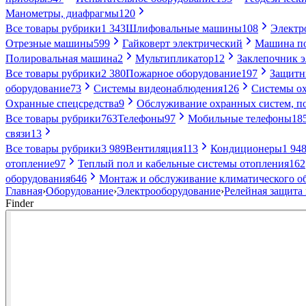
Манометры, диафрагмы
120
Все товары рубрики
1 343
Шлифовальные машины
108
Электр
Отрезные машины
599
Гайковерт электрический
Машина по
Полировальная машина
2
Мультипликатор
12
Заклепочник 
Все товары рубрики
2 380
Пожарное оборудование
197
Защитн
оборудование
73
Системы видеонаблюдения
126
Системы ох
Охранные спецсредства
9
Обслуживание охранных систем, п
Все товары рубрики
763
Телефоны
97
Мобильные телефоны
18
связи
13
Все товары рубрики
3 989
Вентиляция
113
Кондиционеры
1 94
отопление
97
Теплый пол и кабельные системы отопления
162
оборудования
646
Монтаж и обслуживание климатического о
Главная
›
Оборудование
›
Электрооборудование
›
Релейная защита 
Finder