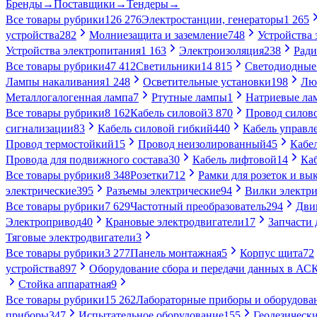
Бренды
→
Поставщики
→
Тендеры
→
Все товары рубрики
126 276
Электростанции, генераторы
1 265
устройства
282
Молниезащита и заземление
748
Устройства
Устройства электропитания
1 163
Электроизоляция
238
Ради
Все товары рубрики
47 412
Светильники
14 815
Светодиодные
Лампы накаливания
1 248
Осветительные установки
198
Лю
Металлогалогенная лампа
7
Ртутные лампы
1
Натриевые ла
Все товары рубрики
8 162
Кабель силовой
3 870
Провод силов
сигнализации
83
Кабель силовой гибкий
440
Кабель управл
Провод термостойкий
15
Провод неизолированный
45
Кабе
Провода для подвижного состава
30
Кабель лифтовой
14
Ка
Все товары рубрики
8 348
Розетки
712
Рамки для розеток и вы
электрические
395
Разъемы электрические
94
Вилки электри
Все товары рубрики
7 629
Частотный преобразователь
294
Дви
Электропривод
40
Крановые электродвигатели
17
Запчасти 
Тяговые электродвигатели
3
Все товары рубрики
3 277
Панель монтажная
5
Корпус щита
72
устройства
897
Оборудование сбора и передачи данных в А
Стойка аппаратная
9
Все товары рубрики
15 262
Лабораторные приборы и оборудова
приборы
347
Испытательное оборудование
155
Геодезическ