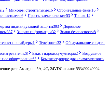
ры
2
Миксеры строительные
16
Строительные фены
16
е пистолеты
6
Прессы электрические
53
Точила
14
едства индивидуальной защиты
303
Дорожное
упом
837
Защита информации
32
Знаки безопасности
8
тернет провайдеры
1
Телефония
32
Обслуживание средств
донагреватели
28
Баки, гидроаккумуляторы
2
Воздушное
ьное оборудование
63
Комплектующие для климатического
ное реле Амитрон, 5А, 4С, 24VDC аналог 553490240094