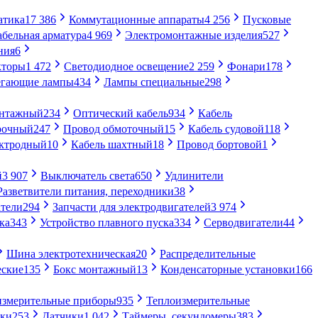
атика
17 386
Коммутационные аппараты
4 256
Пусковые
абельная арматура
4 969
Электромонтажные изделия
527
ния
6
кторы
1 472
Светодиодное освещение
2 259
Фонари
178
егающие лампы
434
Лампы специальные
298
онтажный
234
Оптический кабель
934
Кабель
рочный
247
Провод обмоточный
15
Кабель судовой
118
ектродный
10
Кабель шахтный
18
Провод бортовой
1
й
3 907
Выключатель света
650
Удлинители
Разветвители питания, переходники
38
тели
294
Запчасти для электродвигателей
3 974
ка
343
Устройство плавного пуска
334
Серводвигатели
44
Шина электротехническая
20
Распределительные
еские
135
Бокс монтажный
13
Конденсаторные установки
166
измерительные приборы
935
Теплоизмерительные
ики
253
Датчики
1 042
Таймеры, секундомеры
383