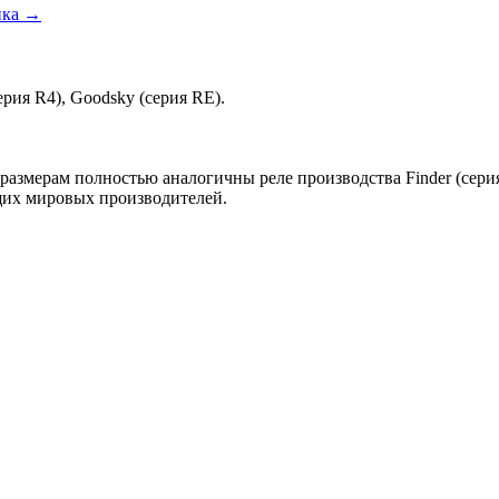
ика →
ерия R4), Goodsky (серия RE).
змерам полностью аналогичны реле производства Finder (серия 5
ущих мировых производителей.