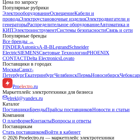
Цена по запросу
Популярные рубрики
Электрооборудование
Освещение
Кабели и
провода
Электроустановочные изделия
Электродвигатели и
генераторы
Распределительное оборудование
Автоматика и
КИП
Электроинструмент
Системы безопасности
Связь и сети
Популярные бренды
Все бренды →
FINDER
Autonics
A-B-B
Legrand
Schneider
Electric
SIEMENS
Световые Технологии
PHOENIX
CONTACT
Delta Electronics
Lovato
Поставщики в городах
Москва
Санкт-
Петербург
Екатеринбург
Челябинск
Пермь
Новосибирск
Чебокса
Pro
electro
.ru
Маркетплейс электротехники для бизнеса
elrekl@yandex.ru
Каталог
Поставщики
Бренды
Прайсы поставщиков
Новости и статьи
Компания
О платформе
Контакты
Вопросы и ответы
Поставщикам
Стать поставщиком
Войти в кабинет
© 2026 Proelectro.ru — маркетплейс электротехники