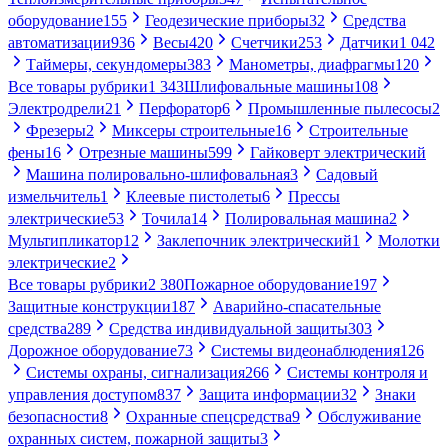
оборудование
155
Геодезические приборы
32
Средства
автоматизации
936
Весы
420
Счетчики
253
Датчики
1 042
Таймеры, секундомеры
383
Манометры, диафрагмы
120
Все товары рубрики
1 343
Шлифовальные машины
108
Электродрели
21
Перфоратор
6
Промышленные пылесосы
2
Фрезеры
2
Миксеры строительные
16
Строительные
фены
16
Отрезные машины
599
Гайковерт электрический
Машина полировально-шлифовальная
3
Садовый
измельчитель
1
Клеевые пистолеты
6
Прессы
электрические
53
Точила
14
Полировальная машина
2
Мультипликатор
12
Заклепочник электрический
1
Молотки
электрические
2
Все товары рубрики
2 380
Пожарное оборудование
197
Защитные конструкции
187
Аварийно-спасательные
средства
289
Средства индивидуальной защиты
303
Дорожное оборудование
73
Системы видеонаблюдения
126
Системы охраны, сигнализация
266
Системы контроля и
управления доступом
837
Защита информации
32
Знаки
безопасности
8
Охранные спецсредства
9
Обслуживание
охранных систем, пожарной защиты
3