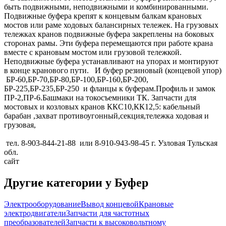
быть подвижными, неподвижными и комбинированными.
Подвижные буфера крепят к концевым балкам крановых
мостов или раме ходовых балансирных тележек. На грузовых
тележках кранов подвижные буфера закреплены на боковых
сторонах рамы. Эти буфера перемещаются при работе крана
вместе с крановым мостом или грузовой тележкой.
Неподвижные буфера устанавливают на упорах и монтируют
в конце кранового пути. И буфер резиновый (концевой упор)
БР-60,БР-70,БР-80,БР-100,БР-160,БР-200,
БР-225,БР-235,БР-250 и фланцы к буферам.Профиль и замок
ПР-2,ПР-6.Башмаки на токосъемники ТК. Запчасти для
мостовых и козловых кранов ККС10,КК12,5: кабельный
барабан ,захват противоугонный,секция,тележка ходовая и
грузовая,
тел. 8-903-844-21-88 или 8-910-943-98-45 г. Узловая Тульская
обл.
сайт
Другие категории у Буфер
Электрооборудование
Вывод концевой
Крановые
электродвигатели
Запчасти для частотных
преобразователей
Запчасти к высоковольтному