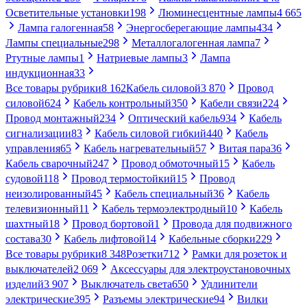
Осветительные установки
198
Люминесцентные лампы
4 665
Лампа галогенная
58
Энергосберегающие лампы
434
Лампы специальные
298
Металлогалогенная лампа
7
Ртутные лампы
1
Натриевые лампы
3
Лампа
индукционная
33
Все товары рубрики
8 162
Кабель силовой
3 870
Провод
силовой
624
Кабель контрольный
350
Кабели связи
224
Провод монтажный
234
Оптический кабель
934
Кабель
сигнализации
83
Кабель силовой гибкий
440
Кабель
управления
65
Кабель нагревательный
57
Витая пара
36
Кабель сварочный
247
Провод обмоточный
15
Кабель
судовой
118
Провод термостойкий
15
Провод
неизолированный
45
Кабель специальный
36
Кабель
телевизионный
11
Кабель термоэлектродный
10
Кабель
шахтный
18
Провод бортовой
1
Провода для подвижного
состава
30
Кабель лифтовой
14
Кабельные сборки
229
Все товары рубрики
8 348
Розетки
712
Рамки для розеток и
выключателей
2 069
Аксессуары для электроустановочных
изделий
3 907
Выключатель света
650
Удлинители
электрические
395
Разъемы электрические
94
Вилки