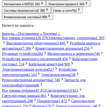
Автоматика и КИП
15 262
Электроинструмент
1 343
Системы безопасности
2 380
Связь и сети
763
Климатические системы
3 989
Ничего не нашлось
Бренды
→
Поставщики
→
Тендеры
→
Все товары рубрики
126 276
Электростанции, генераторы
1 265
Высоковольтное оборудование
3 845
Релейная защита и
автоматика
17 386
Коммутационные аппараты
4 256
Пусковые устройства
282
Молниезащита и заземление
748
Устройства защитного отключения
9 456
Кабеленесущие
системы
1 724
Кабельная арматура
4 969
Электромонтажные изделия
527
Устройства
электропитания
1 163
Электроизоляция
238
Радиоэлектронная аппаратура
2 749
Запчасти для
электрооборудования
6
Все товары рубрики
47 412
Светильники
14 815
Светодиодные лампы
4 861
Комплектующие для
светотехники
6 288
Прожекторы
1 472
Светодиодное
освещение
2 259
Фонари
178
Лампы накаливания
1 248