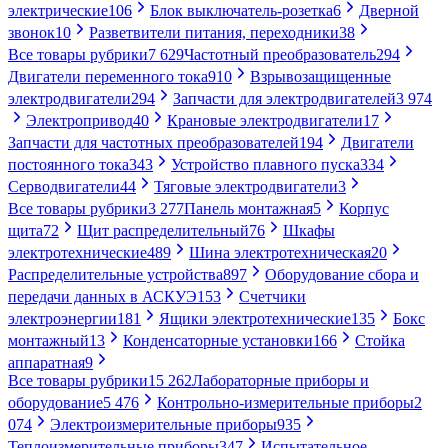
электрические
106
Блок выключатель-розетка
6
Дверной
звонок
10
Разветвители питания, переходники
38
Все товары рубрики
7 629
Частотный преобразователь
294
Двигатели переменного тока
910
Взрывозащищенные
электродвигатели
294
Запчасти для электродвигателей
3 974
Электропривод
40
Крановые электродвигатели
17
Запчасти для частотных преобразователей
194
Двигатели
постоянного тока
343
Устройство плавного пуска
334
Серводвигатели
44
Тяговые электродвигатели
3
Все товары рубрики
3 277
Панель монтажная
5
Корпус
щита
72
Щит распределительный
76
Шкафы
электротехнические
489
Шина электротехническая
20
Распределительные устройства
897
Оборудование сбора и
передачи данных в АСКУЭ
153
Счетчики
электроэнергии
181
Ящики электротехнические
135
Бокс
монтажный
13
Конденсаторные установки
166
Стойка
аппаратная
9
Все товары рубрики
15 262
Лабораторные приборы и
оборудование
5 476
Контрольно-измерительные приборы
2
074
Электроизмерительные приборы
935
Теплоизмерительные приборы
347
Испытательное