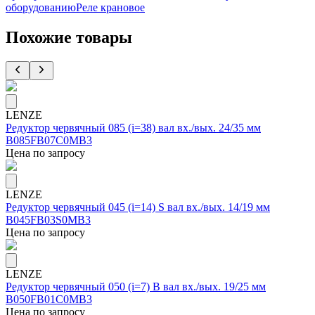
оборудованию
Реле крановое
Похожие товары
LENZE
Редуктор червячный 085 (i=38) вал вх./вых. 24/35 мм
B085FB07C0MB3
Цена по запросу
LENZE
Редуктор червячный 045 (i=14) S вал вх./вых. 14/19 мм
B045FB03S0MB3
Цена по запросу
LENZE
Редуктор червячный 050 (i=7) B вал вх./вых. 19/25 мм
B050FB01C0MB3
Цена по запросу