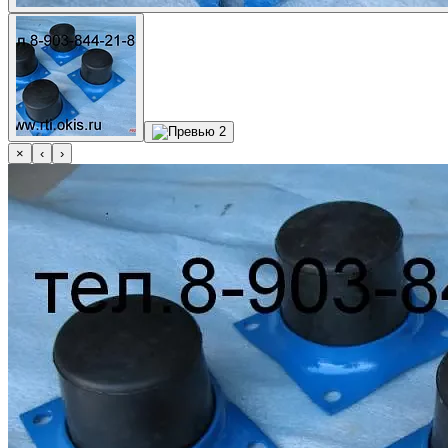
×
‹
›