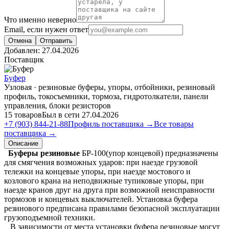
Что именно неверно
Email, если нужен ответ
Отмена
Отправить
Добавлен:
27.04.2026
Поставщик
Буфер
Узловая · резиновые буферы, упоры, отбойники, резиновый
профиль, токосъемники, тормоза, гидротолкатели, панели
управления, блоки резисторов
15 товаров
Был в сети 27.04.2026
+7 (903) 844-21-88
Профиль поставщика →
Все товары
поставщика →
Описание
Буферы резиновые
БР-100(упор концевой) предназначены
для смягчения возможных ударов: при наезде грузовой
тележки на концевые упоры, при наезде мостового и
козлового крана на неподвижные тупиковые упоры, при
наезде кранов друг на друга при возможной неисправности
тормозов и концевых выключателей. Установка буфера
резинового предписана правилами безопасной эксплуатации
грузоподъемной техники.
В зависимости от места установки буфера резиновые могут