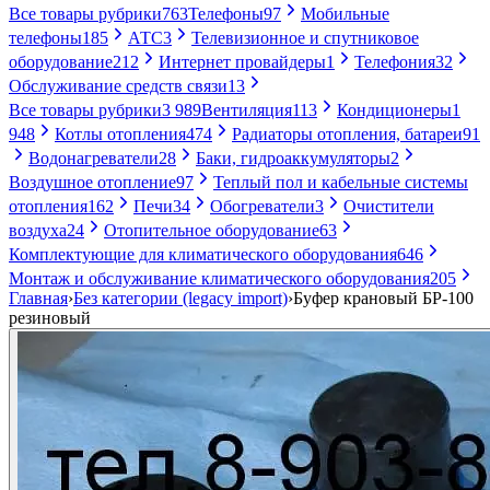
Все товары рубрики
763
Телефоны
97
Мобильные
телефоны
185
АТС
3
Телевизионное и спутниковое
оборудование
212
Интернет провайдеры
1
Телефония
32
Обслуживание средств связи
13
Все товары рубрики
3 989
Вентиляция
113
Кондиционеры
1
948
Котлы отопления
474
Радиаторы отопления, батареи
91
Водонагреватели
28
Баки, гидроаккумуляторы
2
Воздушное отопление
97
Теплый пол и кабельные системы
отопления
162
Печи
34
Обогреватели
3
Очистители
воздуха
24
Отопительное оборудование
63
Комплектующие для климатического оборудования
646
Монтаж и обслуживание климатического оборудования
205
Главная
›
Без категории (legacy import)
›
Буфер крановый БР-100
резиновый