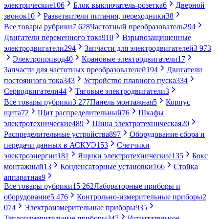
электрические
106
Блок выключатель-розетка
6
Дверной
звонок
10
Разветвители питания, переходники
38
Все товары рубрики
7 628
Частотный преобразователь
294
Двигатели переменного тока
910
Взрывозащищенные
электродвигатели
294
Запчасти для электродвигателей
3 973
Электропривод
40
Крановые электродвигатели
17
Запчасти для частотных преобразователей
194
Двигатели
постоянного тока
343
Устройство плавного пуска
334
Серводвигатели
44
Тяговые электродвигатели
3
Все товары рубрики
3 277
Панель монтажная
5
Корпус
щита
72
Щит распределительный
76
Шкафы
электротехнические
489
Шина электротехническая
20
Распределительные устройства
897
Оборудование сбора и
передачи данных в АСКУЭ
153
Счетчики
электроэнергии
181
Ящики электротехнические
135
Бокс
монтажный
13
Конденсаторные установки
166
Стойка
аппаратная
9
Все товары рубрики
15 262
Лабораторные приборы и
оборудование
5 476
Контрольно-измерительные приборы
2
074
Электроизмерительные приборы
935
Теплоизмерительные приборы
347
Испытательное