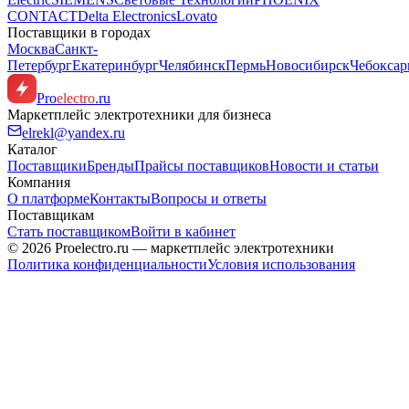
CONTACT
Delta Electronics
Lovato
Поставщики в городах
Москва
Санкт-
Петербург
Екатеринбург
Челябинск
Пермь
Новосибирск
Чебокса
Pro
electro
.ru
Маркетплейс электротехники для бизнеса
elrekl@yandex.ru
Каталог
Поставщики
Бренды
Прайсы поставщиков
Новости и статьи
Компания
О платформе
Контакты
Вопросы и ответы
Поставщикам
Стать поставщиком
Войти в кабинет
© 2026 Proelectro.ru — маркетплейс электротехники
Политика конфиденциальности
Условия использования