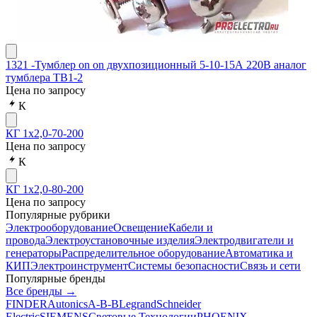
1321 -Тумблер on on двухпозиционный 5-10-15А 220В аналог
тумблера ТВ1-2
Цена по запросу
К
КГ 1х2,0-70-200
Цена по запросу
К
КГ 1х2,0-80-200
Цена по запросу
Популярные рубрики
Электрооборудование
Освещение
Кабели и
провода
Электроустановочные изделия
Электродвигатели и
генераторы
Распределительное оборудование
Автоматика и
КИП
Электроинструмент
Системы безопасности
Связь и сети
Популярные бренды
Все бренды →
FINDER
Autonics
A-B-B
Legrand
Schneider
Electric
SIEMENS
Световые Технологии
PHOENIX