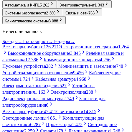
Автоматика и КИП
15 262
Электроинструмент
1 343
Системы безопасности
2 380
Связь и сети
763
Климатические системы
3 988
Ничего не нашлось
Бренды
→
Поставщики
→
Тендеры
→
Все товары рубрики
126 271
Электростанции, генераторы
1 264
Высоковольтное оборудование
3 845
Релейная защита и
автоматика
17 386
Коммутационные аппараты
4 256
Пусковые устройства
282
Молниезащита и заземление
748
Устройства защитного отключения
9 456
Кабеленесущие
системы
1 724
Кабельная арматура
4 968
Электромонтажные изделия
527
Устройства
электропитания
1 163
Электроизоляция
238
Радиоэлектронная аппаратура
2 749
Запчасти для
электрооборудования
6
Все товары рубрики
47 411
Светильники
14 815
Светодиодные лампы
4 861
Комплектующие для
светотехники
6 287
Прожекторы
1 472
Светодиодное
освещение
2 259
Фонари
178
Лампы накаливания
1 248