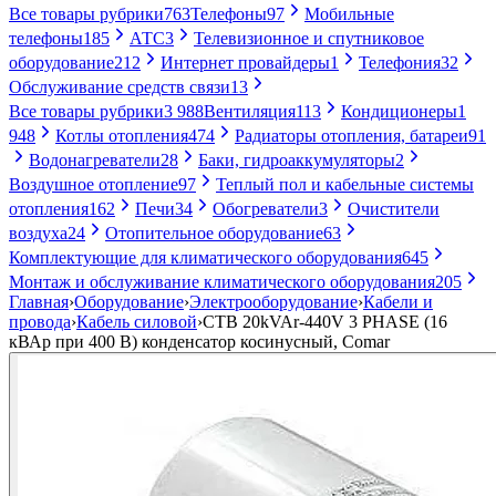
Все товары рубрики
763
Телефоны
97
Мобильные
телефоны
185
АТС
3
Телевизионное и спутниковое
оборудование
212
Интернет провайдеры
1
Телефония
32
Обслуживание средств связи
13
Все товары рубрики
3 988
Вентиляция
113
Кондиционеры
1
948
Котлы отопления
474
Радиаторы отопления, батареи
91
Водонагреватели
28
Баки, гидроаккумуляторы
2
Воздушное отопление
97
Теплый пол и кабельные системы
отопления
162
Печи
34
Обогреватели
3
Очистители
воздуха
24
Отопительное оборудование
63
Комплектующие для климатического оборудования
645
Монтаж и обслуживание климатического оборудования
205
Главная
›
Оборудование
›
Электрооборудование
›
Кабели и
провода
›
Кабель силовой
›
CTB 20kVAr-440V 3 PHASE (16
кВАр при 400 В) конденсатор косинусный, Comar