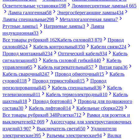
Осветительные установки
198
Люминесцентные лампы
4 665
Лампа галогенная
58
Энергосберегающие лампы
434
Лампы специальные
298
Металлогалогенная лампа
7
Ртутные лампы
1
Натриевые лампы
3
Лампа
индукционная
33
Все товары рубрики
8 162
Кабель силовой
3 870
Провод
силовой
624
Кабель контрольный
350
Кабели связи
224
Провод монтажный
234
Оптический кабель
934
Кабель
сигнализации
83
Кабель силовой гибкий
440
Кабель
управления
65
Кабель нагревательный
57
Витая пара
36
Кабель сварочный
247
Провод обмоточный
15
Кабель
судовой
118
Провод термостойкий
15
Провод
неизолированный
45
Кабель специальный
36
Кабель
телевизионный
11
Кабель термоэлектродный
10
Кабель
шахтный
18
Провод бортовой
1
Провода для подвижного
состава
30
Кабель лифтовой
14
Кабельные сборки
229
Все товары рубрики
8 348
Розетки
712
Рамки для розеток и
выключателей
2 069
Аксессуары для электроустановочных
изделий
3 907
Выключатель света
650
Удлинители
электрические
395
Разъемы электрические
94
Вилки