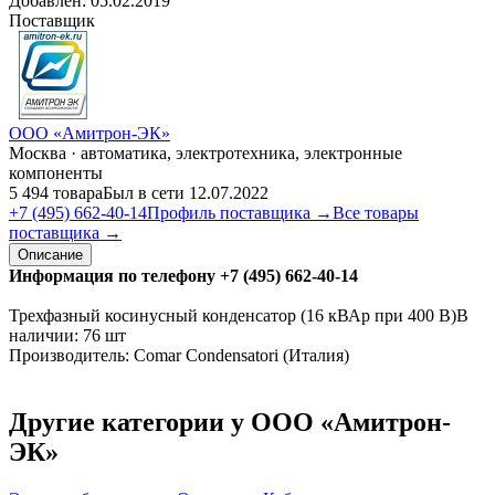
Добавлен:
05.02.2019
Поставщик
ООО «Амитрон-ЭК»
Москва · автоматика, электротехника, электронные
компоненты
5 494 товара
Был в сети 12.07.2022
+7 (495) 662-40-14
Профиль поставщика →
Все товары
поставщика →
Описание
Информация по телефону +7 (495) 662-40-14
Трехфазный косинусный конденсатор (16 кВАр при 400 В)В
наличии: 76 шт
Производитель: Comar Condensatori (Италия)
Другие категории у ООО «Амитрон-
ЭК»