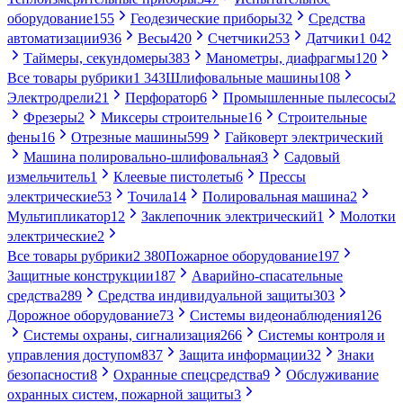
оборудование
155
Геодезические приборы
32
Средства
автоматизации
936
Весы
420
Счетчики
253
Датчики
1 042
Таймеры, секундомеры
383
Манометры, диафрагмы
120
Все товары рубрики
1 343
Шлифовальные машины
108
Электродрели
21
Перфоратор
6
Промышленные пылесосы
2
Фрезеры
2
Миксеры строительные
16
Строительные
фены
16
Отрезные машины
599
Гайковерт электрический
Машина полировально-шлифовальная
3
Садовый
измельчитель
1
Клеевые пистолеты
6
Прессы
электрические
53
Точила
14
Полировальная машина
2
Мультипликатор
12
Заклепочник электрический
1
Молотки
электрические
2
Все товары рубрики
2 380
Пожарное оборудование
197
Защитные конструкции
187
Аварийно-спасательные
средства
289
Средства индивидуальной защиты
303
Дорожное оборудование
73
Системы видеонаблюдения
126
Системы охраны, сигнализация
266
Системы контроля и
управления доступом
837
Защита информации
32
Знаки
безопасности
8
Охранные спецсредства
9
Обслуживание
охранных систем, пожарной защиты
3