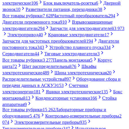
электрические
106
Блок выключатель-розетка
6
Дверной
звонок
10
Разветвители питания, переходники
38
Все товары рубрики
7 628
Частотный преобразователь
294
Двигатели переменного тока
910
Взрывозащищенные
электродвигатели
294
Запчасти для электродвигателей
3 973
Электропривод
40
Крановые электродвигатели
17
Запчасти для частотных преобразователей
194
Двигатели
постоянного тока
343
Устройство плавного пуска
334
Серводвигатели
44
Тяговые электродвигатели
3
Все товары рубрики
3 277
Панель монтажная
5
Корпус
щита
72
Щит распределительный
76
Шкафы
электротехнические
489
Шина электротехническая
20
Распределительные устройства
897
Оборудование сбора и
передачи данных в АСКУЭ
153
Счетчики
электроэнергии
181
Ящики электротехнические
135
Бокс
монтажный
13
Конденсаторные установки
166
Стойка
аппаратная
9
Все товары рубрики
15 262
Лабораторные приборы и
оборудование
5 476
Контрольно-измерительные приборы
2
074
Электроизмерительные приборы
935
Теплоизмерительные приборы
347
Испытательное