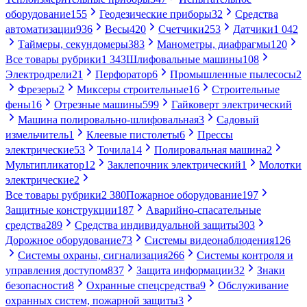
оборудование
155
Геодезические приборы
32
Средства
автоматизации
936
Весы
420
Счетчики
253
Датчики
1 042
Таймеры, секундомеры
383
Манометры, диафрагмы
120
Все товары рубрики
1 343
Шлифовальные машины
108
Электродрели
21
Перфоратор
6
Промышленные пылесосы
2
Фрезеры
2
Миксеры строительные
16
Строительные
фены
16
Отрезные машины
599
Гайковерт электрический
Машина полировально-шлифовальная
3
Садовый
измельчитель
1
Клеевые пистолеты
6
Прессы
электрические
53
Точила
14
Полировальная машина
2
Мультипликатор
12
Заклепочник электрический
1
Молотки
электрические
2
Все товары рубрики
2 380
Пожарное оборудование
197
Защитные конструкции
187
Аварийно-спасательные
средства
289
Средства индивидуальной защиты
303
Дорожное оборудование
73
Системы видеонаблюдения
126
Системы охраны, сигнализация
266
Системы контроля и
управления доступом
837
Защита информации
32
Знаки
безопасности
8
Охранные спецсредства
9
Обслуживание
охранных систем, пожарной защиты
3