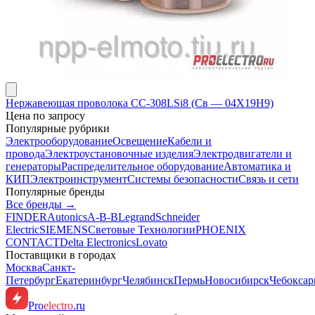
Нержавеющая проволока СС-308LSi8 (Св — 04Х19Н9)
Цена по запросу
Популярные рубрики
Электрооборудование
Освещение
Кабели и
провода
Электроустановочные изделия
Электродвигатели и
генераторы
Распределительное оборудование
Автоматика и
КИП
Электроинструмент
Системы безопасности
Связь и сети
Популярные бренды
Все бренды →
FINDER
Autonics
A-B-B
Legrand
Schneider
Electric
SIEMENS
Световые Технологии
PHOENIX
CONTACT
Delta Electronics
Lovato
Поставщики в городах
Москва
Санкт-
Петербург
Екатеринбург
Челябинск
Пермь
Новосибирск
Чебокса
Pro
electro
.ru