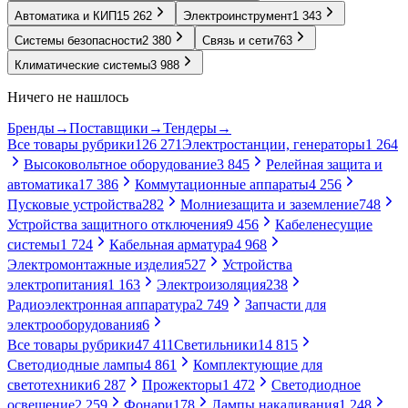
Автоматика и КИП
15 262
Электроинструмент
1 343
Системы безопасности
2 380
Связь и сети
763
Климатические системы
3 988
Ничего не нашлось
Бренды
→
Поставщики
→
Тендеры
→
Все товары рубрики
126 271
Электростанции, генераторы
1 264
Высоковольтное оборудование
3 845
Релейная защита и
автоматика
17 386
Коммутационные аппараты
4 256
Пусковые устройства
282
Молниезащита и заземление
748
Устройства защитного отключения
9 456
Кабеленесущие
системы
1 724
Кабельная арматура
4 968
Электромонтажные изделия
527
Устройства
электропитания
1 163
Электроизоляция
238
Радиоэлектронная аппаратура
2 749
Запчасти для
электрооборудования
6
Все товары рубрики
47 411
Светильники
14 815
Светодиодные лампы
4 861
Комплектующие для
светотехники
6 287
Прожекторы
1 472
Светодиодное
освещение
2 259
Фонари
178
Лампы накаливания
1 248