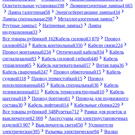
Осветительные установки
198
Люминесцентные лампы
4 665
Лампа галогенная
58
Энергосберегающие лампы
434
Лампы специальные
298
Металлогалогенная лампа
7
Ртутные лампы
1
Натриевые лампы
3
Лампа
индукционная
33
Все товары рубрики
8 162
Кабель силовой
3 870
Провод
силовой
624
Кабель контрольный
350
Кабели связи
224
Провод монтажный
234
Оптический кабель
934
Кабель
сигнализации
83
Кабель силовой гибкий
440
Кабель
управления
65
Кабель нагревательный
57
Витая пара
36
Кабель сварочный
247
Провод обмоточный
15
Кабель
судовой
118
Провод термостойкий
15
Провод
неизолированный
45
Кабель специальный
36
Кабель
телевизионный
11
Кабель термоэлектродный
10
Кабель
шахтный
18
Провод бортовой
1
Провода для подвижного
состава
30
Кабель лифтовой
14
Кабельные сборки
229
Все товары рубрики
8 348
Розетки
712
Рамки для розеток и
выключателей
2 069
Аксессуары для электроустановочных
изделий
3 907
Выключатель света
650
Удлинители
электрические
395
Разъемы электрические
94
Вилки