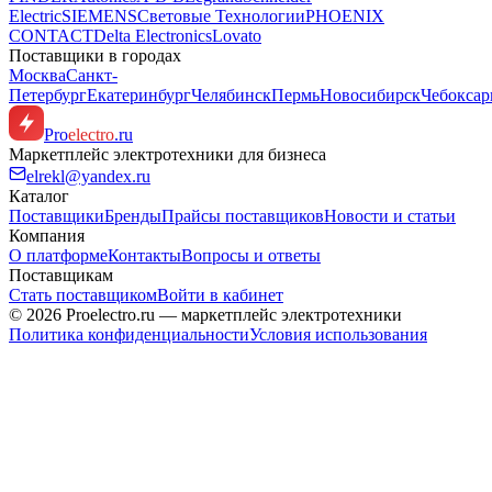
Electric
SIEMENS
Световые Технологии
PHOENIX
CONTACT
Delta Electronics
Lovato
Поставщики в городах
Москва
Санкт-
Петербург
Екатеринбург
Челябинск
Пермь
Новосибирск
Чебокса
Pro
electro
.ru
Маркетплейс электротехники для бизнеса
elrekl@yandex.ru
Каталог
Поставщики
Бренды
Прайсы поставщиков
Новости и статьи
Компания
О платформе
Контакты
Вопросы и ответы
Поставщикам
Стать поставщиком
Войти в кабинет
© 2026 Proelectro.ru — маркетплейс электротехники
Политика конфиденциальности
Условия использования