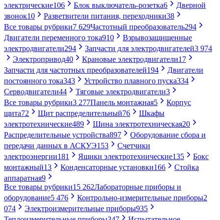
электрические
106
Блок выключатель-розетка
6
Дверной
звонок
10
Разветвители питания, переходники
38
Все товары рубрики
7 629
Частотный преобразователь
294
Двигатели переменного тока
910
Взрывозащищенные
электродвигатели
294
Запчасти для электродвигателей
3 974
Электропривод
40
Крановые электродвигатели
17
Запчасти для частотных преобразователей
194
Двигатели
постоянного тока
343
Устройство плавного пуска
334
Серводвигатели
44
Тяговые электродвигатели
3
Все товары рубрики
3 277
Панель монтажная
5
Корпус
щита
72
Щит распределительный
76
Шкафы
электротехнические
489
Шина электротехническая
20
Распределительные устройства
897
Оборудование сбора и
передачи данных в АСКУЭ
153
Счетчики
электроэнергии
181
Ящики электротехнические
135
Бокс
монтажный
13
Конденсаторные установки
166
Стойка
аппаратная
9
Все товары рубрики
15 262
Лабораторные приборы и
оборудование
5 476
Контрольно-измерительные приборы
2
074
Электроизмерительные приборы
935
Теплоизмерительные приборы
347
Испытательное