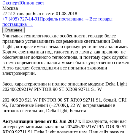
ЭкспертЮнион свет
Москва
27 512 товаров
Был в сети 01.08.2018
+7 (495) 727-14-91
Профиль поставщика →
Все товары
поставщика →
Описание
Учитывая технологические особенности, гораздо более
правильно устанавливать современные светильники Delta
Light , которые имеют немало преимуществ перед аналогами.
Корпус светильника под галогенную лампу, как правило, не
обеспечивает должного теплоотвода, и поэтому срок службы
в нем современного аналога может быть существенно снижен.
А это сделает бесплодными все попытки экономии
электроэнергии.
Здесь характеристики и полное описание модели: Delta Light
20240620921W PINTOR 90 ST XR09 92711 S1 W
202 406 20 921 W PINTOR 90 ST XR09 92711 S1, белый, CRI
95, Галогенные Белый (+2700K), 22 W, встраиваемый в
потолок светильник, Delta Light, Бельгия
Актуализация цены от 02 Jun 2017 г.
Пожалуйста, если вас
интересует минимальная цена 20240620921W PINTOR 90 ST
XR09 92711 S1 Delta Light позвоните нам. Наш сайт masv.ru