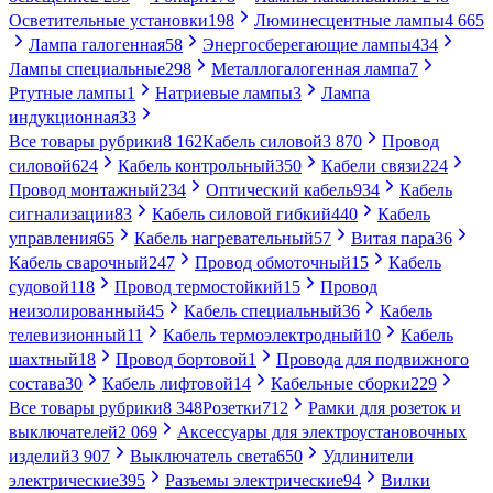
Осветительные установки
198
Люминесцентные лампы
4 665
Лампа галогенная
58
Энергосберегающие лампы
434
Лампы специальные
298
Металлогалогенная лампа
7
Ртутные лампы
1
Натриевые лампы
3
Лампа
индукционная
33
Все товары рубрики
8 162
Кабель силовой
3 870
Провод
силовой
624
Кабель контрольный
350
Кабели связи
224
Провод монтажный
234
Оптический кабель
934
Кабель
сигнализации
83
Кабель силовой гибкий
440
Кабель
управления
65
Кабель нагревательный
57
Витая пара
36
Кабель сварочный
247
Провод обмоточный
15
Кабель
судовой
118
Провод термостойкий
15
Провод
неизолированный
45
Кабель специальный
36
Кабель
телевизионный
11
Кабель термоэлектродный
10
Кабель
шахтный
18
Провод бортовой
1
Провода для подвижного
состава
30
Кабель лифтовой
14
Кабельные сборки
229
Все товары рубрики
8 348
Розетки
712
Рамки для розеток и
выключателей
2 069
Аксессуары для электроустановочных
изделий
3 907
Выключатель света
650
Удлинители
электрические
395
Разъемы электрические
94
Вилки