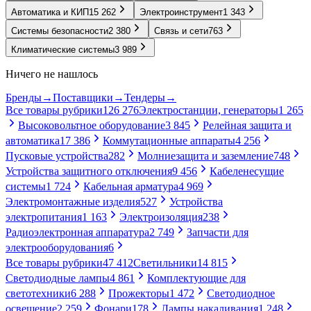
Автоматика и КИП
15 262
Электроинструмент
1 343
Системы безопасности
2 380
Связь и сети
763
Климатические системы
3 989
Ничего не нашлось
Бренды
→
Поставщики
→
Тендеры
→
Все товары рубрики
126 276
Электростанции, генераторы
1 265
Высоковольтное оборудование
3 845
Релейная защита и
автоматика
17 386
Коммутационные аппараты
4 256
Пусковые устройства
282
Молниезащита и заземление
748
Устройства защитного отключения
9 456
Кабеленесущие
системы
1 724
Кабельная арматура
4 969
Электромонтажные изделия
527
Устройства
электропитания
1 163
Электроизоляция
238
Радиоэлектронная аппаратура
2 749
Запчасти для
электрооборудования
6
Все товары рубрики
47 412
Светильники
14 815
Светодиодные лампы
4 861
Комплектующие для
светотехники
6 288
Прожекторы
1 472
Светодиодное
освещение
2 259
Фонари
178
Лампы накаливания
1 248