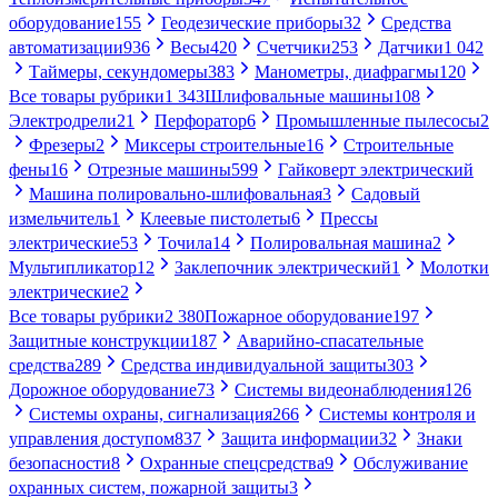
оборудование
155
Геодезические приборы
32
Средства
автоматизации
936
Весы
420
Счетчики
253
Датчики
1 042
Таймеры, секундомеры
383
Манометры, диафрагмы
120
Все товары рубрики
1 343
Шлифовальные машины
108
Электродрели
21
Перфоратор
6
Промышленные пылесосы
2
Фрезеры
2
Миксеры строительные
16
Строительные
фены
16
Отрезные машины
599
Гайковерт электрический
Машина полировально-шлифовальная
3
Садовый
измельчитель
1
Клеевые пистолеты
6
Прессы
электрические
53
Точила
14
Полировальная машина
2
Мультипликатор
12
Заклепочник электрический
1
Молотки
электрические
2
Все товары рубрики
2 380
Пожарное оборудование
197
Защитные конструкции
187
Аварийно-спасательные
средства
289
Средства индивидуальной защиты
303
Дорожное оборудование
73
Системы видеонаблюдения
126
Системы охраны, сигнализация
266
Системы контроля и
управления доступом
837
Защита информации
32
Знаки
безопасности
8
Охранные спецсредства
9
Обслуживание
охранных систем, пожарной защиты
3