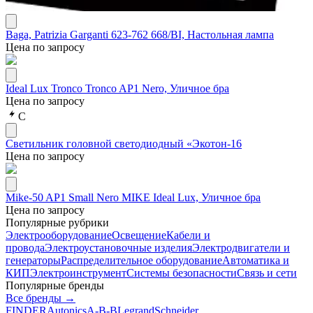
Baga, Patrizia Garganti 623-762 668/BI, Настольная лампа
Цена по запросу
Ideal Lux Tronco Tronco AP1 Nero, Уличное бра
Цена по запросу
С
Светильник головной светодиодный «Экотон-16
Цена по запросу
Mike-50 AP1 Small Nero MIKE Ideal Lux, Уличное бра
Цена по запросу
Популярные рубрики
Электрооборудование
Освещение
Кабели и
провода
Электроустановочные изделия
Электродвигатели и
генераторы
Распределительное оборудование
Автоматика и
КИП
Электроинструмент
Системы безопасности
Связь и сети
Популярные бренды
Все бренды →
FINDER
Autonics
A-B-B
Legrand
Schneider