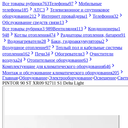
Все товары рубрики
763
Телефоны
97
Мобильные
телефоны
185
АТС
3
Телевизионное и спутниковое
оборудование
212
Интернет провайдеры
1
Телефония
32
Обслуживание средств связи
13
Все товары рубрики
3 989
Вентиляция
113
Кондиционеры
1
948
Котлы отопления
474
Радиаторы отопления, батареи
91
Водонагреватели
28
Баки, гидроаккумуляторы
2
Воздушное отопление
97
Теплый пол и кабельные системы
отопления
162
Печи
34
Обогреватели
3
Очистители
воздуха
24
Отопительное оборудование
63
Комплектующие для климатического оборудования
646
Монтаж и обслуживание климатического оборудования
205
Главная
›
Оборудование
›
Электрооборудование
›
Освещение
›
Свет
PINTOR 90 ST XR09 92711 S1 Delta Light