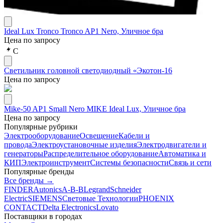
Ideal Lux Tronco Tronco AP1 Nero, Уличное бра
Цена по запросу
С
Светильник головной светодиодный «Экотон-16
Цена по запросу
Mike-50 AP1 Small Nero MIKE Ideal Lux, Уличное бра
Цена по запросу
Популярные рубрики
Электрооборудование
Освещение
Кабели и
провода
Электроустановочные изделия
Электродвигатели и
генераторы
Распределительное оборудование
Автоматика и
КИП
Электроинструмент
Системы безопасности
Связь и сети
Популярные бренды
Все бренды →
FINDER
Autonics
A-B-B
Legrand
Schneider
Electric
SIEMENS
Световые Технологии
PHOENIX
CONTACT
Delta Electronics
Lovato
Поставщики в городах