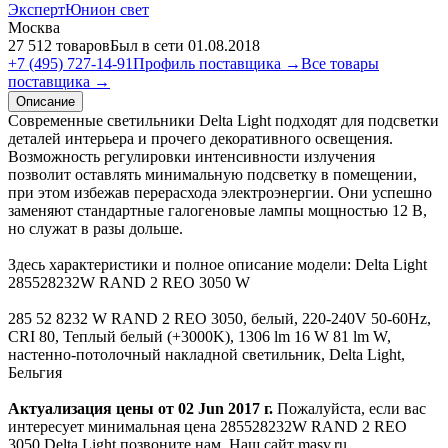
ЭкспертЮнион свет
Москва
27 512 товаров
Был в сети 01.08.2018
+7 (495) 727-14-91
Профиль поставщика →
Все товары
поставщика →
Описание
Современные светильники Delta Light подходят для подсветки
деталей интерьера и прочего декоративного освещения.
Возможность регулировки интенсивности излучения
позволит оставлять минимальную подсветку в помещении,
при этом избежав перерасхода электроэнергии. Они успешно
заменяют стандартные галогеновые лампы мощностью 12 В,
но служат в разы дольше.
Здесь характеристики и полное описание модели: Delta Light
285528232W RAND 2 REO 3050 W
285 52 8232 W RAND 2 REO 3050, белый, 220-240V 50-60Hz,
CRI 80, Теплый белый (+3000K), 1306 lm 16 W 81 lm W,
настенно-потолочный накладной светильник, Delta Light,
Бельгия
Актуализация цены от 02 Jun 2017 г.
Пожалуйста, если вас
интересует минимальная цена 285528232W RAND 2 REO
3050 Delta Light позвоните нам. Наш сайт masv.ru