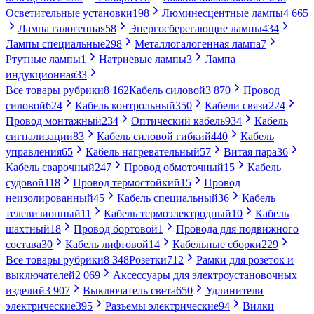
Осветительные установки
198
Люминесцентные лампы
4 665
Лампа галогенная
58
Энергосберегающие лампы
434
Лампы специальные
298
Металлогалогенная лампа
7
Ртутные лампы
1
Натриевые лампы
3
Лампа
индукционная
33
Все товары рубрики
8 162
Кабель силовой
3 870
Провод
силовой
624
Кабель контрольный
350
Кабели связи
224
Провод монтажный
234
Оптический кабель
934
Кабель
сигнализации
83
Кабель силовой гибкий
440
Кабель
управления
65
Кабель нагревательный
57
Витая пара
36
Кабель сварочный
247
Провод обмоточный
15
Кабель
судовой
118
Провод термостойкий
15
Провод
неизолированный
45
Кабель специальный
36
Кабель
телевизионный
11
Кабель термоэлектродный
10
Кабель
шахтный
18
Провод бортовой
1
Провода для подвижного
состава
30
Кабель лифтовой
14
Кабельные сборки
229
Все товары рубрики
8 348
Розетки
712
Рамки для розеток и
выключателей
2 069
Аксессуары для электроустановочных
изделий
3 907
Выключатель света
650
Удлинители
электрические
395
Разъемы электрические
94
Вилки