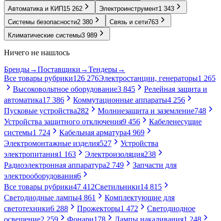
Автоматика и КИП
15 262
Электроинструмент
1 343
Системы безопасности
2 380
Связь и сети
763
Климатические системы
3 989
Ничего не нашлось
Бренды
→
Поставщики
→
Тендеры
→
Все товары рубрики
126 276
Электростанции, генераторы
1 265
Высоковольтное оборудование
3 845
Релейная защита и
автоматика
17 386
Коммутационные аппараты
4 256
Пусковые устройства
282
Молниезащита и заземление
748
Устройства защитного отключения
9 456
Кабеленесущие
системы
1 724
Кабельная арматура
4 969
Электромонтажные изделия
527
Устройства
электропитания
1 163
Электроизоляция
238
Радиоэлектронная аппаратура
2 749
Запчасти для
электрооборудования
6
Все товары рубрики
47 412
Светильники
14 815
Светодиодные лампы
4 861
Комплектующие для
светотехники
6 288
Прожекторы
1 472
Светодиодное
освещение
2 259
Фонари
178
Лампы накаливания
1 248