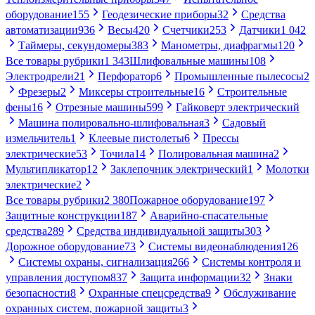
оборудование
155
Геодезические приборы
32
Средства
автоматизации
936
Весы
420
Счетчики
253
Датчики
1 042
Таймеры, секундомеры
383
Манометры, диафрагмы
120
Все товары рубрики
1 343
Шлифовальные машины
108
Электродрели
21
Перфоратор
6
Промышленные пылесосы
2
Фрезеры
2
Миксеры строительные
16
Строительные
фены
16
Отрезные машины
599
Гайковерт электрический
Машина полировально-шлифовальная
3
Садовый
измельчитель
1
Клеевые пистолеты
6
Прессы
электрические
53
Точила
14
Полировальная машина
2
Мультипликатор
12
Заклепочник электрический
1
Молотки
электрические
2
Все товары рубрики
2 380
Пожарное оборудование
197
Защитные конструкции
187
Аварийно-спасательные
средства
289
Средства индивидуальной защиты
303
Дорожное оборудование
73
Системы видеонаблюдения
126
Системы охраны, сигнализация
266
Системы контроля и
управления доступом
837
Защита информации
32
Знаки
безопасности
8
Охранные спецсредства
9
Обслуживание
охранных систем, пожарной защиты
3