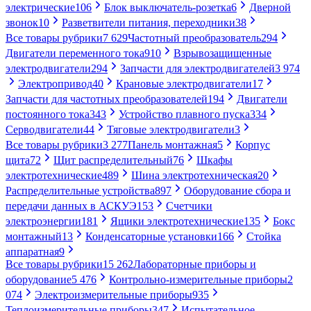
электрические
106
Блок выключатель-розетка
6
Дверной
звонок
10
Разветвители питания, переходники
38
Все товары рубрики
7 629
Частотный преобразователь
294
Двигатели переменного тока
910
Взрывозащищенные
электродвигатели
294
Запчасти для электродвигателей
3 974
Электропривод
40
Крановые электродвигатели
17
Запчасти для частотных преобразователей
194
Двигатели
постоянного тока
343
Устройство плавного пуска
334
Серводвигатели
44
Тяговые электродвигатели
3
Все товары рубрики
3 277
Панель монтажная
5
Корпус
щита
72
Щит распределительный
76
Шкафы
электротехнические
489
Шина электротехническая
20
Распределительные устройства
897
Оборудование сбора и
передачи данных в АСКУЭ
153
Счетчики
электроэнергии
181
Ящики электротехнические
135
Бокс
монтажный
13
Конденсаторные установки
166
Стойка
аппаратная
9
Все товары рубрики
15 262
Лабораторные приборы и
оборудование
5 476
Контрольно-измерительные приборы
2
074
Электроизмерительные приборы
935
Теплоизмерительные приборы
347
Испытательное