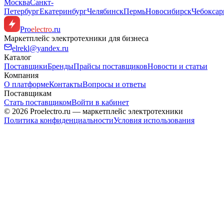
Москва
Санкт-
Петербург
Екатеринбург
Челябинск
Пермь
Новосибирск
Чебокса
Pro
electro
.ru
Маркетплейс электротехники для бизнеса
elrekl@yandex.ru
Каталог
Поставщики
Бренды
Прайсы поставщиков
Новости и статьи
Компания
О платформе
Контакты
Вопросы и ответы
Поставщикам
Стать поставщиком
Войти в кабинет
© 2026 Proelectro.ru — маркетплейс электротехники
Политика конфиденциальности
Условия использования