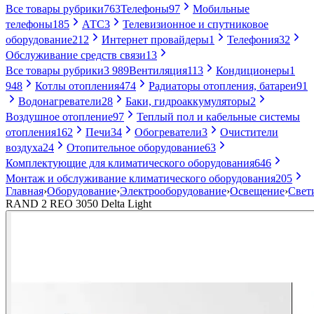
Все товары рубрики
763
Телефоны
97
Мобильные
телефоны
185
АТС
3
Телевизионное и спутниковое
оборудование
212
Интернет провайдеры
1
Телефония
32
Обслуживание средств связи
13
Все товары рубрики
3 989
Вентиляция
113
Кондиционеры
1
948
Котлы отопления
474
Радиаторы отопления, батареи
91
Водонагреватели
28
Баки, гидроаккумуляторы
2
Воздушное отопление
97
Теплый пол и кабельные системы
отопления
162
Печи
34
Обогреватели
3
Очистители
воздуха
24
Отопительное оборудование
63
Комплектующие для климатического оборудования
646
Монтаж и обслуживание климатического оборудования
205
Главная
›
Оборудование
›
Электрооборудование
›
Освещение
›
Свет
RAND 2 REO 3050 Delta Light