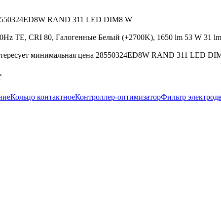
ht 28550324ED8W RAND 311 LED DIM8 W
z TE, CRI 80, Галогенные Белый (+2700K), 1650 lm 53 W 31 lm 
нтересует минимальная цена 28550324ED8W RAND 311 LED DIM8 D
т
ние
Кольцо контактное
Контроллер-оптимизатор
Фильтр электрод