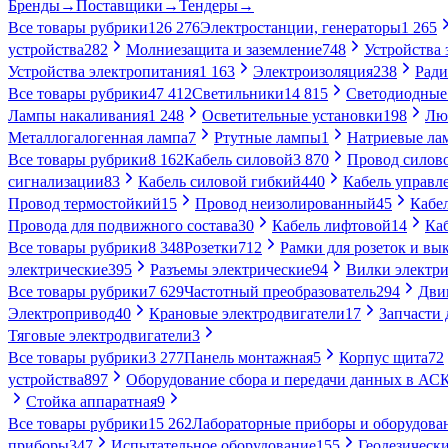
Бренды
→
Поставщики
→
Тендеры
→
Все товары рубрики
126 276
Электростанции, генераторы
1 265
устройства
282
Молниезащита и заземление
748
Устройства
Устройства электропитания
1 163
Электроизоляция
238
Ради
Все товары рубрики
47 412
Светильники
14 815
Светодиодные
Лампы накаливания
1 248
Осветительные установки
198
Лю
Металлогалогенная лампа
7
Ртутные лампы
1
Натриевые ла
Все товары рубрики
8 162
Кабель силовой
3 870
Провод силов
сигнализации
83
Кабель силовой гибкий
440
Кабель управл
Провод термостойкий
15
Провод неизолированный
45
Кабе
Провода для подвижного состава
30
Кабель лифтовой
14
Ка
Все товары рубрики
8 348
Розетки
712
Рамки для розеток и вы
электрические
395
Разъемы электрические
94
Вилки электри
Все товары рубрики
7 629
Частотный преобразователь
294
Дви
Электропривод
40
Крановые электродвигатели
17
Запчасти 
Тяговые электродвигатели
3
Все товары рубрики
3 277
Панель монтажная
5
Корпус щита
72
устройства
897
Оборудование сбора и передачи данных в А
Стойка аппаратная
9
Все товары рубрики
15 262
Лабораторные приборы и оборудова
приборы
347
Испытательное оборудование
155
Геодезическ