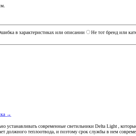
им.
шибка в характеристиках или описании
Не тот бренд или кат
ика →
ьно устанавливать современные светильники Delta Light , котор
ает должного теплоотвода, и поэтому срок службы в нем соврем