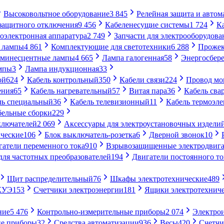
Высоковольтное оборудование
3 845
Релейная защита и автом
 защитного отключения
9 456
Кабеленесущие системы
1 724
К
оэлектронная аппаратура
2 749
Запчасти для электрооборудова
 лампы
4 861
Комплектующие для светотехники
6 288
Проже
минесцентные лампы
4 665
Лампа галогенная
58
Энергосбер
мпы
3
Лампа индукционная
33
ой
624
Кабель контрольный
350
Кабели связи
224
Провод м
ения
65
Кабель нагревательный
57
Витая пара
36
Кабель сва
ль специальный
36
Кабель телевизионный
11
Кабель термоэл
бельные сборки
229
ключателей
2 069
Аксессуары для электроустановочных издели
ческие
106
Блок выключатель-розетка
6
Дверной звонок
10
гатели переменного тока
910
Взрывозащищенные электродвига
для частотных преобразователей
194
Двигатели постоянного то
Щит распределительный
76
Шкафы электротехнические
489
СКУЭ
153
Счетчики электроэнергии
181
Ящики электротехнич
ние
5 476
Контрольно-измерительные приборы
2 074
Электро
ие приборы
32
Средства автоматизации
936
Весы
420
Счетч