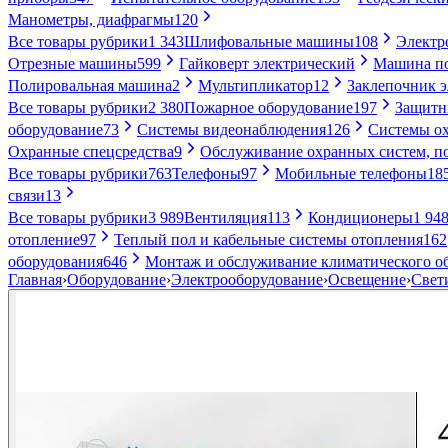
Манометры, диафрагмы
120
Все товары рубрики
1 343
Шлифовальные машины
108
Электр
Отрезные машины
599
Гайковерт электрический
Машина по
Полировальная машина
2
Мультипликатор
12
Заклепочник 
Все товары рубрики
2 380
Пожарное оборудование
197
Защитн
оборудование
73
Системы видеонаблюдения
126
Системы ох
Охранные спецсредства
9
Обслуживание охранных систем, п
Все товары рубрики
763
Телефоны
97
Мобильные телефоны
18
связи
13
Все товары рубрики
3 989
Вентиляция
113
Кондиционеры
1 94
отопление
97
Теплый пол и кабельные системы отопления
162
оборудования
646
Монтаж и обслуживание климатического о
Главная
›
Оборудование
›
Электрооборудование
›
Освещение
›
Свет