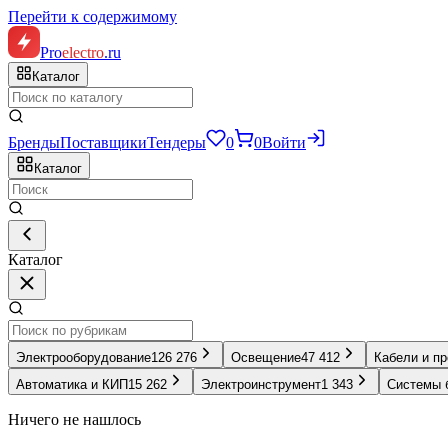
Перейти к содержимому
Pro
electro
.ru
Каталог
Бренды
Поставщики
Тендеры
0
0
Войти
Каталог
Каталог
Электрооборудование
126 276
Освещение
47 412
Кабели и п
Автоматика и КИП
15 262
Электроинструмент
1 343
Системы 
Ничего не нашлось