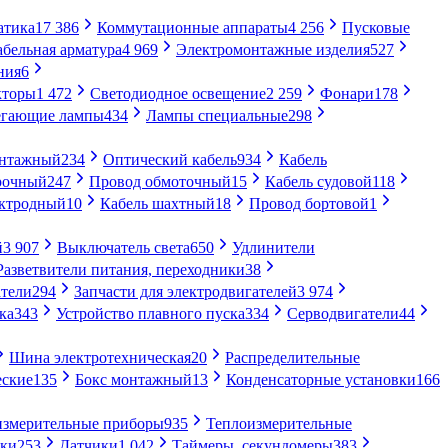
атика
17 386
Коммутационные аппараты
4 256
Пусковые
абельная арматура
4 969
Электромонтажные изделия
527
ния
6
кторы
1 472
Светодиодное освещение
2 259
Фонари
178
егающие лампы
434
Лампы специальные
298
онтажный
234
Оптический кабель
934
Кабель
рочный
247
Провод обмоточный
15
Кабель судовой
118
ектродный
10
Кабель шахтный
18
Провод бортовой
1
й
3 907
Выключатель света
650
Удлинители
Разветвители питания, переходники
38
тели
294
Запчасти для электродвигателей
3 974
ка
343
Устройство плавного пуска
334
Серводвигатели
44
Шина электротехническая
20
Распределительные
еские
135
Бокс монтажный
13
Конденсаторные установки
166
измерительные приборы
935
Теплоизмерительные
ики
253
Датчики
1 042
Таймеры, секундомеры
383