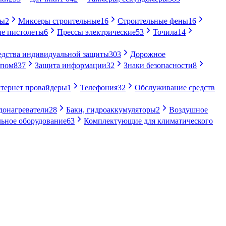
ры
2
Миксеры строительные
16
Строительные фены
16
е пистолеты
6
Прессы электрические
53
Точила
14
едства индивидуальной защиты
303
Дорожное
упом
837
Защита информации
32
Знаки безопасности
8
тернет провайдеры
1
Телефония
32
Обслуживание средств
донагреватели
28
Баки, гидроаккумуляторы
2
Воздушное
ьное оборудование
63
Комплектующие для климатического