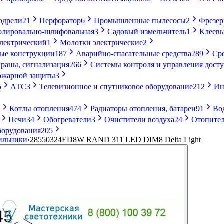
одрели
21
Перфоратор
6
Промышленные пылесосы
2
Фрезе
лировально-шлифовальная
3
Садовый измельчитель
1
Клеевы
электрический
1
Молотки электрические
2
ые конструкции
187
Аварийно-спасательные средства
289
Ср
раны, сигнализация
266
Системы контроля и управления дост
ожарной защиты
3
5
АТС
3
Телевизионное и спутниковое оборудование
212
Ин
8
Котлы отопления
474
Радиаторы отопления, батареи
91
Во
Печи
34
Обогреватели
3
Очистители воздуха
24
Отопител
борудования
205
ильники
›
28550324ED8W RAND 311 LED DIM8 Delta Light