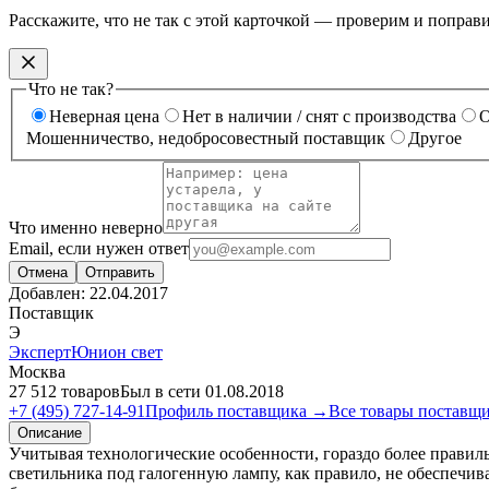
Расскажите, что не так с этой карточкой — проверим и поправ
Что не так?
Неверная цена
Нет в наличии / снят с производства
О
Мошенничество, недобросовестный поставщик
Другое
Что именно неверно
Email, если нужен ответ
Отмена
Отправить
Добавлен:
22.04.2017
Поставщик
Э
ЭкспертЮнион свет
Москва
27 512 товаров
Был в сети 01.08.2018
+7 (495) 727-14-91
Профиль поставщика →
Все товары поставщ
Описание
Учитывая технологические особенности, гораздо более правил
светильника под галогенную лампу, как правило, не обеспечив