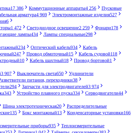
атика
17 386
Коммутационные аппараты
4 256
Пусковые
абельная арматура
4 969
Электромонтажные изделия
527
ния
6
кторы
1 472
Светодиодное освещение
2 259
Фонари
178
егающие лампы
434
Лампы специальные
298
онтажный
234
Оптический кабель
934
Кабель
рочный
247
Провод обмоточный
15
Кабель судовой
118
ектродный
10
Кабель шахтный
18
Провод бортовой
1
й
3 907
Выключатель света
650
Удлинители
Разветвители питания, переходники
38
тели
294
Запчасти для электродвигателей
3 974
ка
343
Устройство плавного пуска
334
Серводвигатели
44
Шина электротехническая
20
Распределительные
еские
135
Бокс монтажный
13
Конденсаторные установки
166
измерительные приборы
935
Теплоизмерительные
ики
253
Датчики
1 042
Таймеры, секундомеры
383