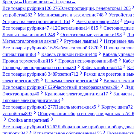
Бренды
→
Поставщики
→
Тендеры
→
Все товары рубрики
126 276
Электростанции, генераторы
1 265
устройства
282
Молниезащита и заземление
748
Устройства
Устройства электропитания
1 163
Электроизоляция
238
Ради
Все товары рубрики
47 412
Светильники
14 815
Светодиодные
Лампы накаливания
1 248
Осветительные установки
198
Лю
Металлогалогенная лампа
7
Ртутные лампы
1
Натриевые ла
Все товары рубрики
8 162
Кабель силовой
3 870
Провод силов
сигнализации
83
Кабель силовой гибкий
440
Кабель управл
Провод термостойкий
15
Провод неизолированный
45
Кабе
Провода для подвижного состава
30
Кабель лифтовой
14
Ка
Все товары рубрики
8 348
Розетки
712
Рамки для розеток и вы
электрические
395
Разъемы электрические
94
Вилки электри
Все товары рубрики
7 629
Частотный преобразователь
294
Дви
Электропривод
40
Крановые электродвигатели
17
Запчасти 
Тяговые электродвигатели
3
Все товары рубрики
3 277
Панель монтажная
5
Корпус щита
72
устройства
897
Оборудование сбора и передачи данных в А
Стойка аппаратная
9
Все товары рубрики
15 262
Лабораторные приборы и оборудова
приборы
347
Испытательное оборудование
155
Геодезическ