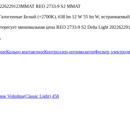
ht 20226229123MMAT REO 2733-9 S2 MMAT
алогенные Белый (+2700K), 638 lm 12 W 55 lm W, встраиваемый в
тересует минимальная цена REO 2733-9 S2 Delta Light 2022622
т
ние
Кольцо контактное
Контроллер-оптимизатор
Фильтр электрод
ик Voltolina(Classic Light) 458