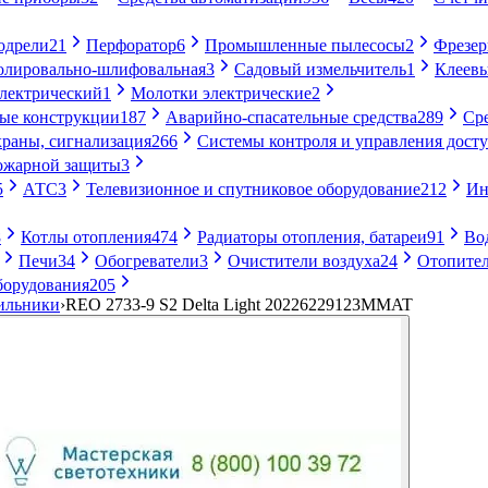
одрели
21
Перфоратор
6
Промышленные пылесосы
2
Фрезе
лировально-шлифовальная
3
Садовый измельчитель
1
Клеевы
электрический
1
Молотки электрические
2
ые конструкции
187
Аварийно-спасательные средства
289
Ср
раны, сигнализация
266
Системы контроля и управления дост
ожарной защиты
3
5
АТС
3
Телевизионное и спутниковое оборудование
212
Ин
8
Котлы отопления
474
Радиаторы отопления, батареи
91
Во
Печи
34
Обогреватели
3
Очистители воздуха
24
Отопител
борудования
205
ильники
›
REO 2733-9 S2 Delta Light 20226229123MMAT