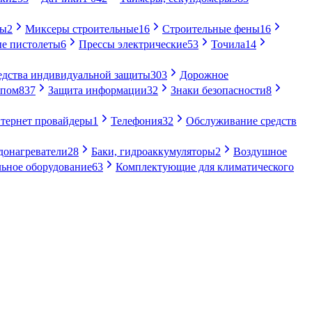
ры
2
Миксеры строительные
16
Строительные фены
16
е пистолеты
6
Прессы электрические
53
Точила
14
едства индивидуальной защиты
303
Дорожное
упом
837
Защита информации
32
Знаки безопасности
8
тернет провайдеры
1
Телефония
32
Обслуживание средств
донагреватели
28
Баки, гидроаккумуляторы
2
Воздушное
ьное оборудование
63
Комплектующие для климатического