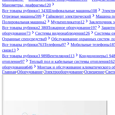
Манометры, диафрагмы
120
Все товары рубрики
1 343
Шлифовальные машины
108
Электр
Отрезные машины
599
Гайковерт электрический
Машина по
Полировальная машина
2
Мультипликатор
12
Заклепочник 
Все товары рубрики
2 380
Пожарное оборудование
197
Защитн
оборудование
73
Системы видеонаблюдения
126
Системы ох
Охранные спецсредства
9
Обслуживание охранных систем, п
Все товары рубрики
763
Телефоны
97
Мобильные телефоны
18
связи
13
Все товары рубрики
3 989
Вентиляция
113
Кондиционеры
1 94
отопление
97
Теплый пол и кабельные системы отопления
162
оборудования
646
Монтаж и обслуживание климатического о
Главная
›
Оборудование
›
Электрооборудование
›
Освещение
›
Свет