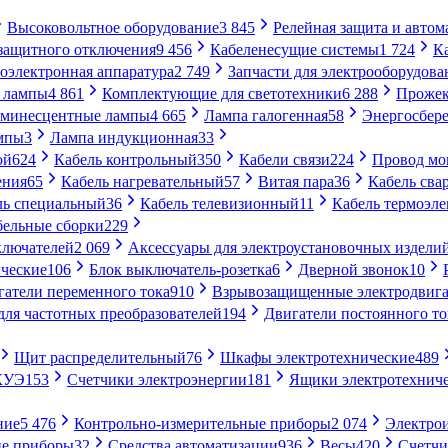
Высоковольтное оборудование
3 845
Релейная защита и автом
 защитного отключения
9 456
Кабеленесущие системы
1 724
К
оэлектронная аппаратура
2 749
Запчасти для электрооборудова
 лампы
4 861
Комплектующие для светотехники
6 288
Проже
минесцентные лампы
4 665
Лампа галогенная
58
Энергосбер
мпы
3
Лампа индукционная
33
ой
624
Кабель контрольный
350
Кабели связи
224
Провод м
ения
65
Кабель нагревательный
57
Витая пара
36
Кабель сва
ль специальный
36
Кабель телевизионный
11
Кабель термоэл
бельные сборки
229
ключателей
2 069
Аксессуары для электроустановочных издели
ческие
106
Блок выключатель-розетка
6
Дверной звонок
10
гатели переменного тока
910
Взрывозащищенные электродвига
для частотных преобразователей
194
Двигатели постоянного то
Щит распределительный
76
Шкафы электротехнические
489
СКУЭ
153
Счетчики электроэнергии
181
Ящики электротехнич
ние
5 476
Контрольно-измерительные приборы
2 074
Электро
ие приборы
32
Средства автоматизации
936
Весы
420
Счетч