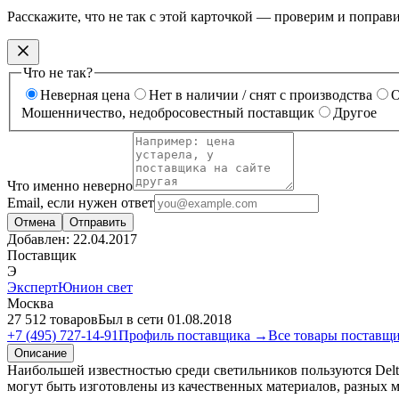
Расскажите, что не так с этой карточкой — проверим и поправ
Что не так?
Неверная цена
Нет в наличии / снят с производства
О
Мошенничество, недобросовестный поставщик
Другое
Что именно неверно
Email, если нужен ответ
Отмена
Отправить
Добавлен:
22.04.2017
Поставщик
Э
ЭкспертЮнион свет
Москва
27 512 товаров
Был в сети 01.08.2018
+7 (495) 727-14-91
Профиль поставщика →
Все товары поставщ
Описание
Наибольшей известностью среди светильников пользуются Delt
могут быть изготовлены из качественных материалов, разных м