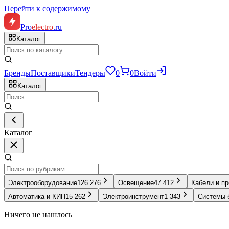
Перейти к содержимому
Pro
electro
.ru
Каталог
Бренды
Поставщики
Тендеры
0
0
Войти
Каталог
Каталог
Электрооборудование
126 276
Освещение
47 412
Кабели и п
Автоматика и КИП
15 262
Электроинструмент
1 343
Системы 
Ничего не нашлось